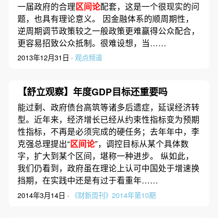
一届政府的合理
区间论
配套，这是一个很现实的问
题，也具有理论意义。 因金融体系的顺周期性，
逆周期调节政策较之一般政策更难赢得公众配合，
更容易招致公众抵制。很难设想，当……
2013年12月31日 ·
观点频道
【舒立观察】年度GDP目标还重要吗
能过剩、政府债台高筑等诸多后遗症，延误经济转
型。近年来，经济增长已经从约束性指标变为预期
性指标，不再是必须完成的硬任务；去年年中，李
克强总理提出“
区间论
”，调控目标从某个具体数
字，扩大到某个区间，堪称一种进步。 纵如此，
我们仍看到，政府虽在理论上认可中国处于增速换
挡期，在实践中还是有过于看重年……
2014年3月14日 ·
《财新周刊》2014年第10期