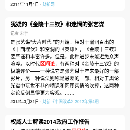
2014年11月4日 ·
财新网
犹疑的《金陵十三钗》和迷惘的张艺谋
记者 宋宇
是张艺谋“大片时代 ”的开端。相对于漏洞百出的
《十面埋伏》和空洞的《英雄》，《金陵十三钗》
要严谨和丰富许多。但是，此种进步未能避免众声
喧哗。以时代
区间论
，有两种对《金陵十三钗》的
极端评价——一种说它是张艺谋十年来最好的一部
影片，另一种说法则称是最差的一部。相对于舆论
光谱中玩世不恭的嘲讽和罔顾实情的吹捧，这两种
定论反倒显得更为客观。……
2012年3月31日 ·
财新《中国改革》2012年第4期
权威人士解读2014政府工作报告