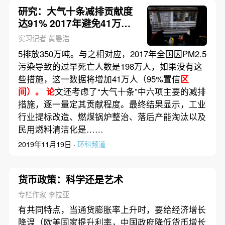
研究：大气十条减排贡献度
达91% 2017年避免41万人
过早死亡
实习记者 黄晏浩
5排放350万吨。与之相对应，2017年全国因PM2.5
污染导致的过早死亡人数是198万人，如果没有这
些措施，这一数据将增加41万人（95%置信
区
间）。 论
文还考虑了“大气十条”中六项主要的减排
措施，逐一量定其贡献程度。最终结果显示，工业
行业提标改造、燃煤锅炉整治、落后产能淘汰以及
民用燃料清洁化是……
2019年11月19日 ·
环科频道
货币政策：科学还是艺术
专栏作家 李拉亚
有共同特点，当通货膨胀率上升时，要给经济增长
降温（欧美国家提升利率，中国政府降低货币增长