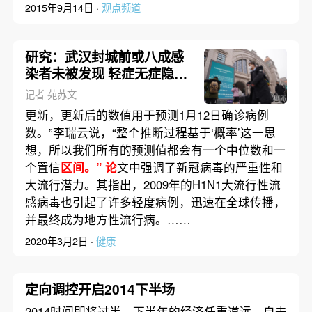
2015年9月14日 ·
观点频道
研究：武汉封城前或八成感
染者未被发现 轻症无症隐蔽
性强
记者 苑苏文
更新，更新后的数值用于预测1月12日确诊病例
数。”李瑞云说，“整个推断过程基于‘概率’这一思
想，所以我们所有的预测值都会有一个中位数和一
个置信
区间。” 论
文中强调了新冠病毒的严重性和
大流行潜力。其指出，2009年的H1N1大流行性流
感病毒也引起了许多轻度病例，迅速在全球传播，
并最终成为地方性流行病。……
2020年3月2日 ·
健康
定向调控开启2014下半场
2014时间即将过半，下半年的经济任重道远。自去