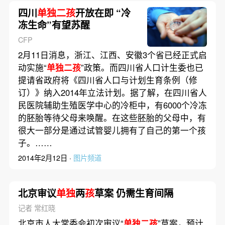
四川
单独二孩
开放在即 “冷
冻生命”有望苏醒
CFP
2月11日消息，浙江、江西、安徽3个省已经正式启
动实施“
单独二孩
”政策。而四川省人口计生委也已
提请省政府将《四川省人口与计划生育条例（修
订）》纳入2014年立法计划。据了解，在四川省人
民医院辅助生殖医学中心的冷柜中，有6000个冷冻
的胚胎等待父母来唤醒。在这些胚胎的父母中，有
很大一部分是通过试管婴儿拥有了自己的第一个孩
子。……
2014年2月12日 ·
图片频道
北京审议
单独
两
孩
草案 仍需生育间隔
记者 常红晓
北京市人大常委会初次审议“
单独二孩
”草案，预计