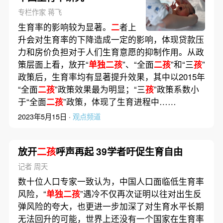
专栏作家 蒋飞
生育率的影响较为显著。
二
者上
升会对生育率的下降造成一定的影响，体现贷款压
力和房价负担对于人们生育意愿的抑制作用。从政
策层面上看，放开“
单独二孩
”、“全面
二孩
”和“三
孩
”
政策后，生育率均有显著提升效果，其中以2015年
“全面
二孩
”政策效果最为明显；“三
孩
”政策系数小
于“全面
二孩
”政策，体现了生育进程中……
2023年5月15日 ·
观点频道
放开
二孩
呼声再起 39学者吁促生育自由
记者 周天
数十位人口专家一致认为，中国人口面临低生育率
风险，“
单独二孩
”遇冷不仅再次证明以往对出生反
弹风险的夸大，也更进一步加深了对生育水平长期
无法回升的可能，世界上还没有一个国家在生育率