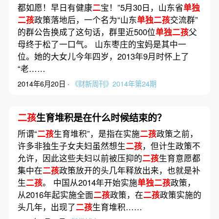
都如愿！早日有健康
二
宝！”5月30日，山东省
单独
二孩
政策落地后，一个名为“山东
单独二孩
交流群”
的群公告换成了这句话，群里近500位
单独二孩
父
母终于松了一口气。 山东枣庄的宝妈是其中一
位。她的大女儿今年四岁，2013年9月时怀上了
“老……
2014年6月20日 ·
《财新周刊》2014年第24期
二孩
生育堆积是在什么时候结束的？
所谓“
二孩
生育堆积”，是指在实施
二孩
政策之前，
许多非独生子女夫妇虽然想生
二孩
，但计生政策不
允许，因此这些夫妇以前被压抑的
二孩
生育意愿都
集中在
二孩
政策放开的头几年释放出来，也就是补
生
二孩
。 中国从2014年开始实施
单独二孩
政策，
从2016年起实施全面
二孩
政策，在
二孩
政策实施的
头几年，出现了
二孩
生育堆积……