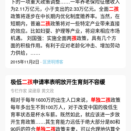
下的一项重大政策调整……一年养老保险征缴收入
为2.11万亿元，小于支出的2.33万亿元。全面
二孩
政策将逐步在中长期内优化制度赡养率。当然，在
短期内，普遍
二孩
政策将对一些特定产业带来直接
的效应。比如妇婴、护理等产业，将迎来相应市场
机遇。 刘国强：实施全面两
孩
政策，具有几个方
面的积极作用。有利于应对老龄化冲击、增加劳动
力供给，……
2015年11月2日 ·
匡贤明博客
极低
二孩
申请率表明放开生育刻不容缓
专栏作家 梁建章 黄文政
相对于每年1600万的出生人口来说，
单独二孩
政策
每年多出生不到100万人，对于改变中国的极低生
育率状态是杯水车薪。既然如此，就应该进一步放
开生育政策……其生育能力远低于绝大部分是80和
90后的符合
单独二孩
政策夫妻，可以合理地估算全