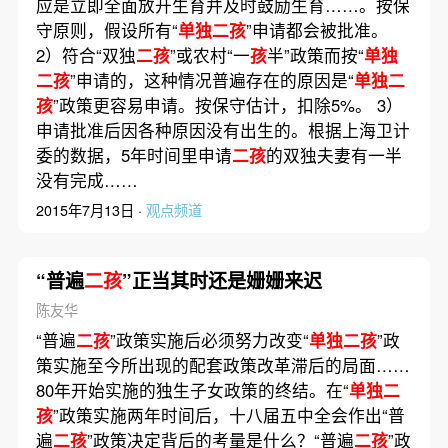
应是立即全面放开生育并及时鼓励生育……。按保
守原则，假设所有“
单独二孩
”申请都会被批准。
2）符合“双独
二孩
”或农村“一
孩
半”政策而按“
单独
二孩
”申请的，这种情况普遍存在的原因是“
单独二
孩
”政策更容易申请。按保守估计，扣除5%。 3）
申请批准后因各种原因没有出生的。根据上海卫计
委的数据，5年时间里申请
二孩
的双独夫妻有一半
没有完成……
2015年7月13日 ·
观点频道
“普遍
二孩
”正当其时还是姗姗来迟
陈友华
“普遍
二孩
”政策实施后必须努力改变“
单独二孩
”政
策实施至今所出现的配套政策改革滞后的局面……
80年开始实施的独生子女政策的终结。在“
单独二
孩
”政策实施两年时间后，十八届五中全会作出“普
遍
二孩
”政策决定背后的考量是什么？“普遍
二孩
”政