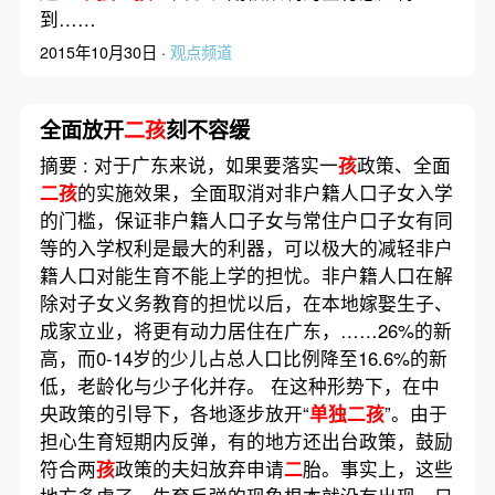
到……
2015年10月30日 ·
观点频道
全面放开
二孩
刻不容缓
摘要 : 对于广东来说，如果要落实一
孩
政策、全面
二孩
的实施效果，全面取消对非户籍人口子女入学
的门槛，保证非户籍人口子女与常住户口子女有同
等的入学权利是最大的利器，可以极大的减轻非户
籍人口对能生育不能上学的担忧。非户籍人口在解
除对子女义务教育的担忧以后，在本地嫁娶生子、
成家立业，将更有动力居住在广东，……26%的新
高，而0-14岁的少儿占总人口比例降至16.6%的新
低，老龄化与少子化并存。 在这种形势下，在中
央政策的引导下，各地逐步放开“
单独二孩
”。由于
担心生育短期内反弹，有的地方还出台政策，鼓励
符合两
孩
政策的夫妇放弃申请
二
胎。事实上，这些