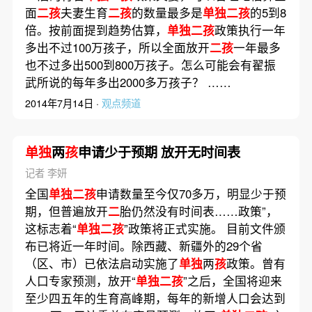
面
二孩
夫妻生育
二孩
的数量最多是
单独二孩
的5到8
倍。按前面提到趋势估算，
单独二孩
政策执行一年
多出不过100万孩子，所以全面放开
二孩
一年最多
也不过多出500到800万孩子。怎么可能会有翟振
武所说的每年多出2000多万孩子？ ……
2014年7月14日 ·
观点频道
单独
两
孩
申请少于预期 放开无时间表
记者 李妍
全国
单独二孩
申请数量至今仅70多万，明显少于预
期，但普遍放开
二
胎仍然没有时间表……政策”，
这标志着“
单独二孩
”政策将正式实施。 目前文件颁
布已将近一年时间。除西藏、新疆外的29个省
（区、市）已依法启动实施了
单独
两
孩
政策。曾有
人口专家预测，放开“
单独二孩
”之后，全国将迎来
至少四五年的生育高峰期，每年的新增人口会达到