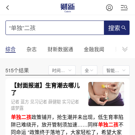
搜索
综合
杂志
财新数据通
金融我闻
财新mini
515个结果
时间不限
全文
智能排序
【封面报道】生育潮去哪儿
了
记者 蓝方 见习记者 薛健聪 实习记者
盛梦露
单独二孩
政策铺开，抢生潮并未出现，低生育率陷
阱已难绕开，放开管制须加速……同样
单独二孩
不
同命运 “政策终于落地了，大家轻松了，希望大家