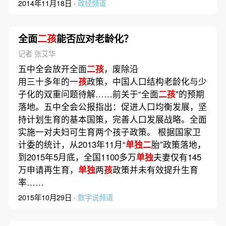
2014年11月18日 ·
政经频道
全面
二孩
能否应对老龄化？
记者 张艾华
五中全会放开全面
二孩
，废除沿
用三十多年的一
孩
政策，中国人口结构老龄化与少
子化的双重问题待解……前关于“全面
二孩
"的预期
落地。五中全会公报指出：促进人口均衡发展，坚
持计划生育的基本国策，完善人口发展战略。全面
实施一对夫妇可生育两个孩子政策。 根据国家卫
计委的统计，从2013年11月“
单独二
胎”政策落地，
到2015年5月底，全国1100多万
单独
夫妻仅有145
万申请再生育，
单独
两
孩
政策并未有效提升生育
率……
2015年10月29日 ·
数字说频道