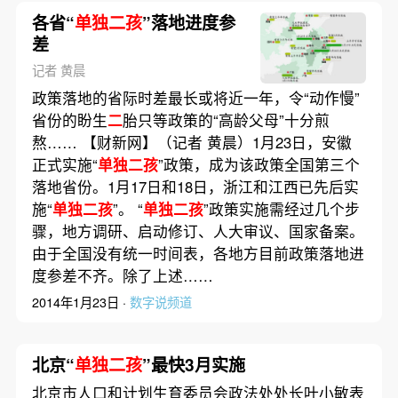
各省“
单独二孩
”落地进度参
差
记者 黄晨
政策落地的省际时差最长或将近一年，令“动作慢”
省份的盼生
二
胎只等政策的“高龄父母”十分煎
熬…… 【财新网】（记者 黄晨）1月23日，安徽
正式实施“
单独二孩
”政策，成为该政策全国第三个
落地省份。1月17日和18日，浙江和江西已先后实
施“
单独二孩
”。 “
单独二孩
”政策实施需经过几个步
骤，地方调研、启动修订、人大审议、国家备案。
由于全国没有统一时间表，各地方目前政策落地进
度参差不齐。除了上述……
2014年1月23日 ·
数字说频道
北京“
单独二孩
”最快3月实施
北京市人口和计划生育委员会政法处处长叶小敏表