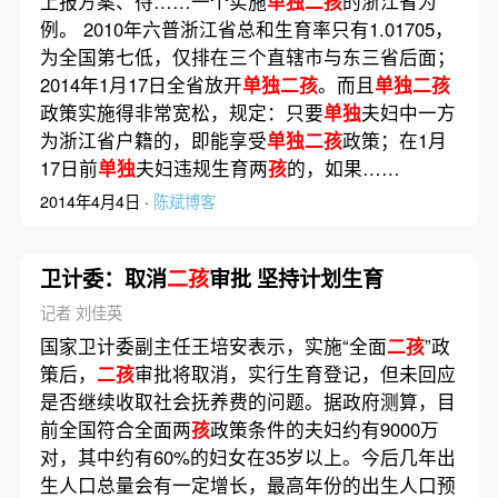
上报方案、待……一个实施
单独二孩
的浙江省为
例。 2010年六普浙江省总和生育率只有1.01705，
为全国第七低，仅排在三个直辖市与东三省后面；
2014年1月17日全省放开
单独二孩
。而且
单独二孩
政策实施得非常宽松，规定：只要
单独
夫妇中一方
为浙江省户籍的，即能享受
单独二孩
政策；在1月
17日前
单独
夫妇违规生育两
孩
的，如果……
2014年4月4日 ·
陈斌博客
卫计委：取消
二孩
审批 坚持计划生育
记者 刘佳英
国家卫计委副主任王培安表示，实施“全面
二孩
”政
策后，
二孩
审批将取消，实行生育登记，但未回应
是否继续收取社会抚养费的问题。据政府测算，目
前全国符合全面两
孩
政策条件的夫妇约有9000万
对，其中约有60%的妇女在35岁以上。今后几年出
生人口总量会有一定增长，最高年份的出生人口预