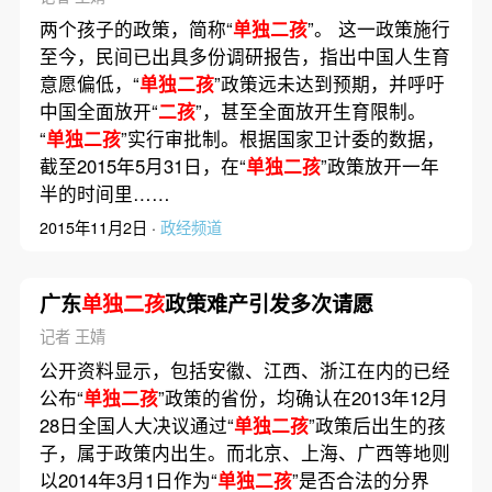
两个孩子的政策，简称“
单独二孩
”。 这一政策施行
至今，民间已出具多份调研报告，指出中国人生育
意愿偏低，“
单独二孩
”政策远未达到预期，并呼吁
中国全面放开“
二孩
”，甚至全面放开生育限制。
“
单独二孩
”实行审批制。根据国家卫计委的数据，
截至2015年5月31日，在“
单独二孩
”政策放开一年
半的时间里……
2015年11月2日 ·
政经频道
广东
单独二孩
政策难产引发多次请愿
记者 王婧
公开资料显示，包括安徽、江西、浙江在内的已经
公布“
单独二孩
”政策的省份，均确认在2013年12月
28日全国人大决议通过“
单独二孩
”政策后出生的孩
子，属于政策内出生。而北京、上海、广西等地则
以2014年3月1日作为“
单独二孩
”是否合法的分界