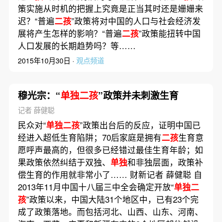
策实施从时机的把握上究竟是正当其时还是姗姗来
迟？“普遍
二孩
”政策将对中国的人口与社会经济发
展将产生怎样的影响？“普遍
二孩
”政策能扭转中国
人口发展的长期趋势吗？等……
2015年10月30日 ·
观点频道
穆光宗：“
单独二孩
”政策并未刺激生育
记者 薛健聪
民众对“
单独二孩
”政策出台后的反应，证明中国已
经进入超低生育陷阱；70后家庭是拥有
二孩
生育意
愿呼声最高的，但很多已经错过最佳生育年龄；如
果政策依然纠结于双独、
单独
和非独层面，政策补
偿生育的作用就非常小了…… 财新记者 薛健聪 自
2013年11月中国十八届三中全会确定开放“
单独二
孩
”政策以来，中国大陆31个地区中，已有23个完
成了政策落地。而包括河北、山西、山东、河南、