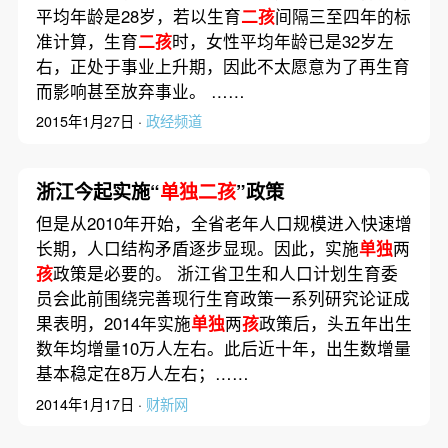
平均年龄是28岁，若以生育
二孩
间隔三至四年的标
准计算，生育
二孩
时，女性平均年龄已是32岁左
右，正处于事业上升期，因此不太愿意为了再生育
而影响甚至放弃事业。 ……
2015年1月27日 ·
政经频道
浙江今起实施“
单独二孩
”政策
但是从2010年开始，全省老年人口规模进入快速增
长期，人口结构矛盾逐步显现。因此，实施
单独
两
孩
政策是必要的。 浙江省卫生和人口计划生育委
员会此前围绕完善现行生育政策一系列研究论证成
果表明，2014年实施
单独
两
孩
政策后，头五年出生
数年均增量10万人左右。此后近十年，出生数增量
基本稳定在8万人左右；……
2014年1月17日 ·
财新网