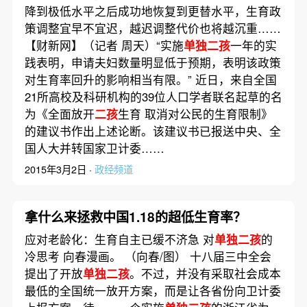
降到极低水平之后成功地恢复到更替水平，生育政
策调整宜早不宜迟，越迟调整代价也将越沉重……
【财新网】（记者 周天）“实施
单独二孩
一年的实
践表明，申请夫妇数量明显低于预期，表明该政策
对生育率回升的影响相当有限。” 近日，来自全国
21所高校及科研机构的39位人口学者联名起草的名
为《全面放开
二孩
生育 取消对公民的生育限制》
的建议书作出上述论断。该建议书已报送中央、全
国人大并转国家卫计委……
2015年3月2日 ·
政经频道
拿什么来拯救中国1.18的超低生育率？
应对老龄化：生育自主已缓不济急 对
单独二孩
的
冷思考 向春漫画。 （向春/图） 十八届三中全会
提出了开放
单独二孩
。不过，并没有采取社会成本
最低的全国统一放开方案，而是让各省份向卫计委