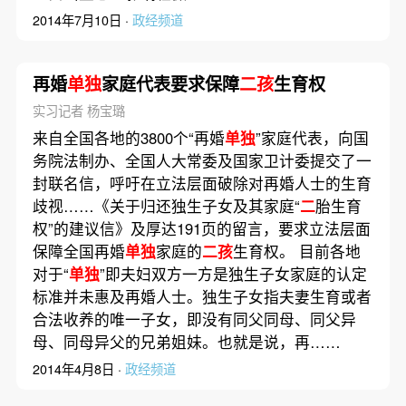
2014年7月10日 ·
政经频道
再婚
单独
家庭代表要求保障
二孩
生育权
实习记者 杨宝璐
来自全国各地的3800个“再婚
单独
”家庭代表，向国
务院法制办、全国人大常委及国家卫计委提交了一
封联名信，呼吁在立法层面破除对再婚人士的生育
歧视……《关于归还独生子女及其家庭“
二
胎生育
权”的建议信》及厚达191页的留言，要求立法层面
保障全国再婚
单独
家庭的
二孩
生育权。 目前各地
对于“
单独
”即夫妇双方一方是独生子女家庭的认定
标准并未惠及再婚人士。独生子女指夫妻生育或者
合法收养的唯一子女，即没有同父同母、同父异
母、同母异父的兄弟姐妹。也就是说，再……
2014年4月8日 ·
政经频道