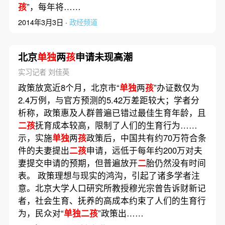
孩
”，每年将……
2014年3月3日 ·
政经频道
北京
单独
两
孩
申请未现高潮
实习记者 刘佳英
政策放宽近8个月，北京市“
单独
两
孩
”办证数仅为
2.4万例，与官方预测的5.42万差距较大；学者分
析称，政策惠及人群普遍已错过最佳生育年龄，且
二孩
抚育成本较高，限制了人们的生育行为……
示，实施
单独
两
孩
政策后，中国共有约70万符合条
件的夫妻提出
二孩
申请，远低于每年约200万对夫
妻提交申请的预期，但普遍放开
二
胎仍然没有时间
表。 政策理想与现实的鸿沟，引起了诸多学者注
意。北京大学人口研究所教授穆光宗曾告诉财新记
者，社会生育、抚养的高成本约束了人们的生育行
为，民众对“
单独二孩
”政策出……