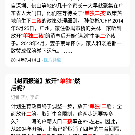
自深圳、佛山等地的几十个家长一大早就聚集在广
东省人大门口，他们在等待关于“
单独二孩
”政策落
地前生下
二孩
的政策处理细则。 孙俊彬/CFP 2014
年5月25日，广州，家住番禺市桥的关林一家听到
放开“
单独二孩
”的消息后开始“谋划”生第
二
个孩
子。2013年4月，妻子蔡琴怀孕。家人和亲戚都一
致赞成保胎碰下运气。……
2014年7月14日 ·
图片频道
【封面报道】放开“
单独
”然
后呢？
记者 蓝方 李妍
计划生育政策终于调整一步，放开“
单独
”
二
胎；全
面放开
二
胎，取消生育限制，这两步还要等多
久？……海的户籍人口
二孩
率在8%左右。因此，
从2004年开始，上海已经取消了四年的生育间隔，