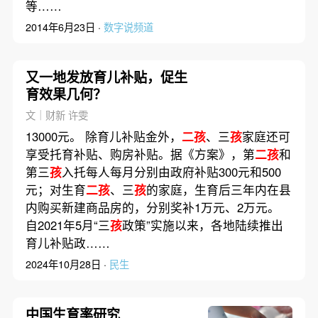
等……
2014年6月23日 ·
数字说频道
又一地发放育儿补贴，促生
育效果几何？
文｜财新 许雯
13000元。 除育儿补贴金外，
二孩
、三
孩
家庭还可
享受托育补贴、购房补贴。据《方案》，第
二孩
和
第三
孩
入托每人每月分别由政府补贴300元和500
元；对生育
二孩
、三
孩
的家庭，生育后三年内在县
内购买新建商品房的，分别奖补1万元、2万元。
自2021年5月“三
孩
政策”实施以来，各地陆续推出
育儿补贴政……
2024年10月28日 ·
民生
中国生育率研究