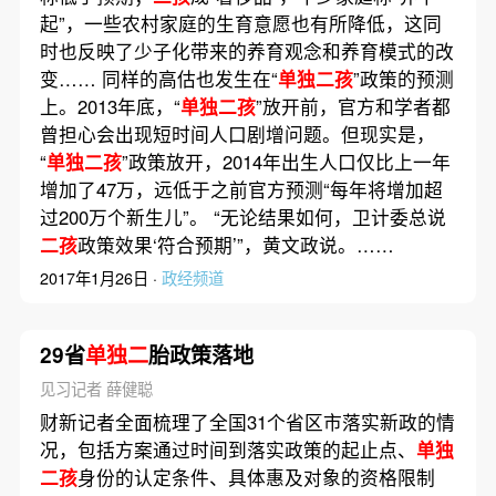
起”，一些农村家庭的生育意愿也有所降低，这同
时也反映了少子化带来的养育观念和养育模式的改
变…… 同样的高估也发生在“
单独二孩
”政策的预测
上。2013年底，“
单独二孩
”放开前，官方和学者都
曾担心会出现短时间人口剧增问题。但现实是，
“
单独二孩
”政策放开，2014年出生人口仅比上一年
增加了47万，远低于之前官方预测“每年将增加超
过200万个新生儿”。 “无论结果如何，卫计委总说
二孩
政策效果‘符合预期’”，黄文政说。……
2017年1月26日 ·
政经频道
29省
单独二
胎政策落地
见习记者 薛健聪
财新记者全面梳理了全国31个省区市落实新政的情
况，包括方案通过时间到落实政策的起止点、
单独
二孩
身份的认定条件、具体惠及对象的资格限制