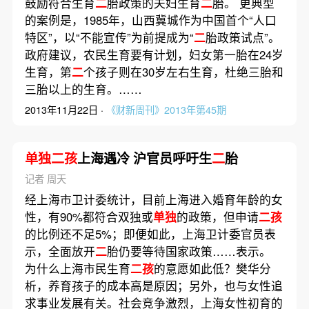
鼓励符合生育
二
胎政策的夫妇生育
二
胎。 更典型
的案例是，1985年，山西冀城作为中国首个“人口
特区”，以“不能宣传”为前提成为“
二
胎政策试点”。
政府建议，农民生育要有计划，妇女第一胎在24岁
生育，第
二
个孩子则在30岁左右生育，杜绝三胎和
三胎以上的生育。……
2013年11月22日 ·
《财新周刊》2013年第45期
单独二孩
上海遇冷 沪官员呼吁生
二
胎
记者 周天
经上海市卫计委统计，目前上海进入婚育年龄的女
性，有90%都符合双独或
单独
的政策，但申请
二孩
的比例还不足5%；即便如此，上海卫计委官员表
示，全面放开
二
胎仍要等待国家政策……表示。
为什么上海市民生育
二孩
的意愿如此低？樊华分
析，养育孩子的成本高是原因；另外，也与女性追
求事业发展有关。社会竞争激烈，上海女性初育的