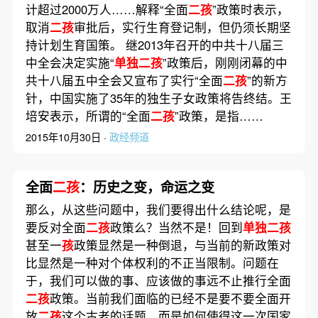
计超过2000万人……解释“全面
二孩
”政策时表示，
取消
二孩
审批后，实行生育登记制，但仍须长期坚
持计划生育国策。 继2013年召开的中共十八届三
中全会决定实施“
单独二孩
”政策后，刚刚闭幕的中
共十八届五中全会又宣布了实行“全面
二孩
”的新方
针，中国实施了35年的独生子女政策将告终结。王
培安表示，所谓的“全面
二孩
”政策，是指……
2015年10月30日 ·
政经频道
全面
二孩
：历史之变，命运之变
那么，从这些问题中，我们要得出什么结论呢，是
要反对全面
二孩
政策么？当然不是！回到
单独二孩
甚至一
孩
政策显然是一种倒退，与当前的新政策对
比显然是一种对个体权利的不正当限制。问题在
于，我们可以做的事、应该做的事远不止推行全面
二孩
政策。当前我们面临的已经不是要不要全面开
放
二孩
这个古老的话题，而是如何使得这一次国家