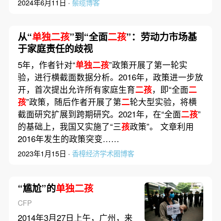
2024年6月11日 ·
鬃缆博客
从“
单独二孩
”到“全面
二孩
”：劳动力市场基
于家庭责任的歧视
5年，作者针对“
单独二孩
”政策开展了第一轮实
验，进行横截面数据分析。2016年，政策进一步放
开，首次提出允许所有家庭生育
二孩
，即“全面
二
孩
”政策，随后作者开展了第
二
轮大型实验，将横
截面研究扩展到跨期研究。2021年，在“全面
二孩
”
的基础上，我国又实施了“三
孩
政策”。 文章利用
2016年发生的政策突变……
2023年1月15日 ·
香樟经济学术圈博客
“尴尬”的
单独二孩
CFP
2014年3月27日上午，广州，来