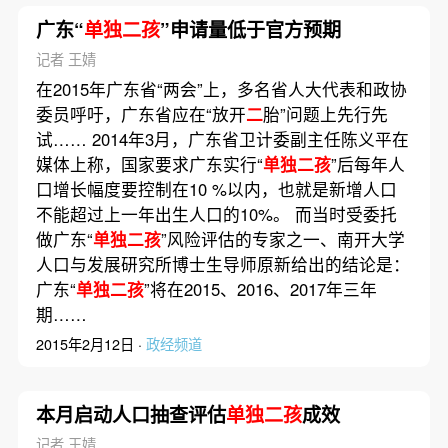
广东“
单独二孩
”申请量低于官方预期
记者 王婧
在2015年广东省“两会”上，多名省人大代表和政协
委员呼吁，广东省应在“放开
二
胎”问题上先行先
试…… 2014年3月，广东省卫计委副主任陈义平在
媒体上称，国家要求广东实行“
单独二孩
”后每年人
口增长幅度要控制在10 %以内，也就是新增人口
不能超过上一年出生人口的10%。 而当时受委托
做广东“
单独二孩
”风险评估的专家之一、南开大学
人口与发展研究所博士生导师原新给出的结论是：
广东“
单独二孩
”将在2015、2016、2017年三年
期……
2015年2月12日 ·
政经频道
本月启动人口抽查评估
单独二孩
成效
记者 王婧