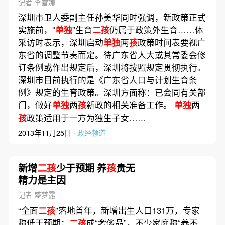
记者 李雪娜
深圳市卫人委副主任孙美华同时强调，新政策正式
实施前，“
单独
”生育
二孩
仍属于政策外生育……体
采访时表示，深圳启动
单独
两
孩
政策时间表要视广
东省的调整节奏而定。待广东省人大或其常委会修
订条例或作出规定后，深圳将按照规定贯彻执行。
深圳市目前执行的是《广东省人口与计划生育条
例》规定的生育政策。深圳方面称：已会同有关部
门，做好
单独
两
孩
新政的相关准备工作。
单独
两
孩
政策适用于一方为独生子女……
2013年11月25日 ·
政经频道
新增
二孩
少于预期 养
孩
贵无
精力是主因
记者 盛梦露
“全面
二孩
”落地首年，新增出生人口131万，专家
称低于预期；
二孩
成“奢侈品”，不少家庭称“养不