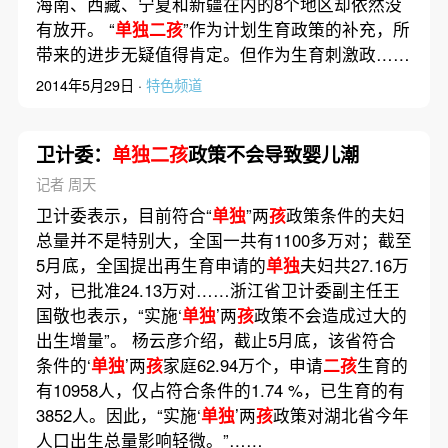
海南、西藏、宁夏和新疆在内的8个地区却依然没
有放开。 “
单独二孩
”作为计划生育政策的补充，所
带来的进步无疑值得肯定。但作为生育刺激政……
2014年5月29日 ·
特色频道
卫计委：
单独二孩
政策不会导致婴儿潮
记者 周天
卫计委表示，目前符合“
单独
”两
孩
政策条件的夫妇
总量并不是特别大，全国一共有1100多万对；截至
5月底，全国提出再生育申请的
单独
夫妇共27.16万
对，已批准24.13万对……浙江省卫计委副主任王
国敬也表示，“实施‘
单独
’两
孩
政策不会造成过大的
出生增量”。 杨云彦介绍，截止5月底，该省符合
条件的‘
单独
’两
孩
家庭62.94万个，申请
二孩
生育的
有10958人，仅占符合条件的1.74 %，已生育的有
3852人。因此，“实施‘
单独
’两
孩
政策对湖北省今年
人口出生总量影响轻微。”……