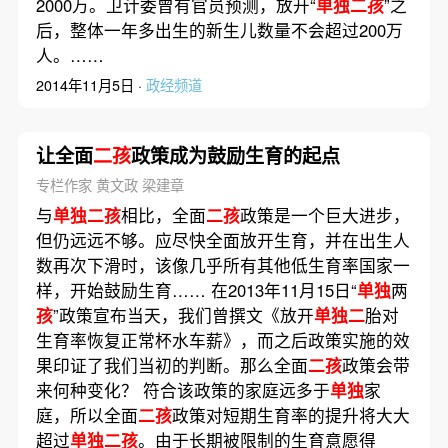
2000万。卫计委曾有官员预测，放开“
单独二孩
”之
后，整体一年多出生的新生儿数量不会超过200万
人。……
2014年11月5日 ·
政经频道
让全面
二孩
政策成为鼓励生育的起点
专栏作家 黄文政 梁建章
与
单独二孩
相比，全面
二孩
政策是一个巨大进步，
但仍远远不够。应尽快全面放开生育，并在出生人
数再次下滑时，该像几乎所有其他低生育率国家一
样，开始鼓励生育…… 在2013年11月15日“
单独
两
孩
”政策宣布当天，我们曾撰文《放开
单独二
胎对
生育率恢复正常杯水车薪》，而之后政策实施的效
果印证了我们当初的判断。那么全面
二孩
政策会带
来何种变化？ 符合该政策的家庭远多于
单独
家
庭，所以全面
二孩
政策对短期生育率的提升将大大
超过
单独二孩
。由于长期被限制的生育意愿得