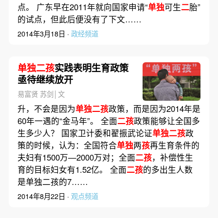
点。 广东早在2011年就向国家申请“
单独
可生
二
胎”
的试点，但此后便没有了下文……
2014年3月18日 ·
政经频道
单独二孩
实践表明生育政策
亟待继续放开
易富贤 苏剑│文
升，不会是因为
单独二孩
政策，而是因为2014年是
60年一遇的“金马年”。 全面
二孩
政策能够让全国多
生多少人？ 国家卫计委和翟振武论证
单独二孩
政
策的时候，认为：全国符合
单独
两
孩
再生育条件的
夫妇有1500万—2000万对；全面
二孩
，补偿性生
育的目标妇女有1.52亿。 全面
二孩
的多出生人数
是单独二孩的7……
2014年8月22日 ·
观点频道