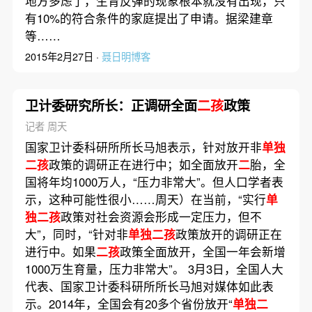
地方多虑了，生育反弹的现象根本就没有出现，只
有10%的符合条件的家庭提出了申请。据梁建章
等……
2015年2月27日 ·
聂日明博客
卫计委研究所长：正调研全面
二孩
政策
记者 周天
国家卫计委科研所所长马旭表示，针对放开非
单独
二孩
政策的调研正在进行中；如全面放开
二
胎，全
国将年均1000万人，“压力非常大”。但人口学者表
示，这种可能性很小……周天）在当前，“实行
单
独二孩
政策对社会资源会形成一定压力，但不
大”，同时，“针对非
单独二孩
政策放开的调研正在
进行中。如果
二孩
政策全面放开，全国一年会新增
1000万生育量，压力非常大”。 3月3日，全国人大
代表、国家卫计委科研所所长马旭对媒体如此表
示。2014年，全国会有20多个省份放开“
单独二