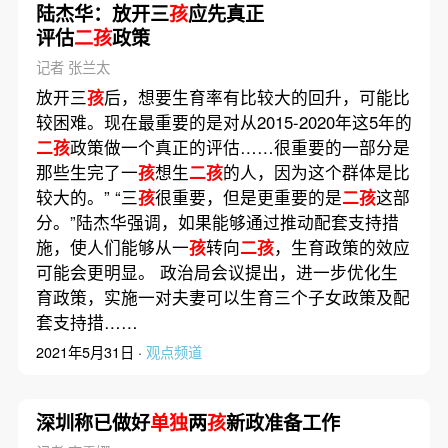
陆杰华：放开三
孩
应先真正
评估
二孩
政策
记者 张兰太
放开三
孩
后，想要生育率有比较大的回升，可能比
较困难。现在最重要的是对从2015-2020年这5年的
二孩
政策做一个真正的评估……很重要的一部分是
那些生完了一
孩
想生
二孩
的人，因为这个群体是比
较大的。” “三
孩
很重要，但是更重要的是
二孩
这部
分。”陆杰华强调，如果能够通过推动配套支持措
施，使人们能够从一
孩
转向
二孩
，生育政策的效应
可能会更明显。 政治局会议提出，进一步优化生
育政策，实施一对夫妻可以生育三个子女政策及配
套支持措……
2021年5月31日 ·
观点频道
深圳称已做好
单独
两
孩
新政准备工作