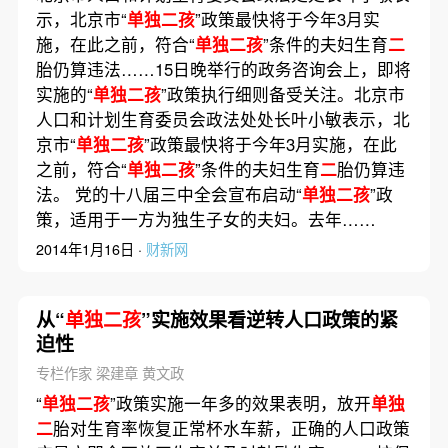
示，北京市“
单独二孩
”政策最快将于今年3月实
施，在此之前，符合“
单独二孩
”条件的夫妇生育
二
胎仍算违法……15日晚举行的政务咨询会上，即将
实施的“
单独二孩
”政策执行细则备受关注。北京市
人口和计划生育委员会政法处处长叶小敏表示，北
京市“
单独二孩
”政策最快将于今年3月实施，在此
之前，符合“
单独二孩
”条件的夫妇生育
二
胎仍算违
法。 党的十八届三中全会宣布启动“
单独二孩
”政
策，适用于一方为独生子女的夫妇。去年……
2014年1月16日 ·
财新网
从“
单独二孩
”实施效果看逆转人口政策的紧
迫性
专栏作家 梁建章 黄文政
“
单独二孩
”政策实施一年多的效果表明，放开
单独
二
胎对生育率恢复正常杯水车薪，正确的人口政策