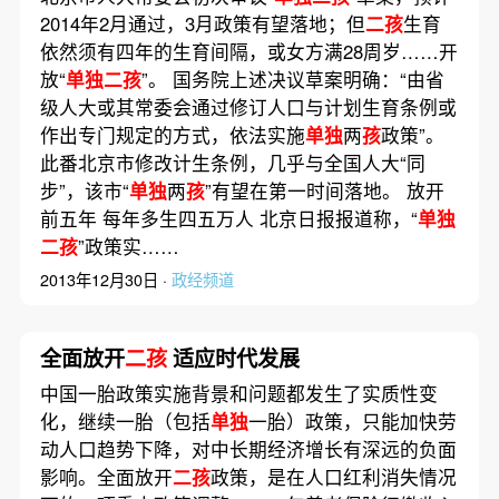
2014年2月通过，3月政策有望落地；但
二孩
生育
依然须有四年的生育间隔，或女方满28周岁……开
放“
单独二孩
”。 国务院上述决议草案明确：“由省
级人大或其常委会通过修订人口与计划生育条例或
作出专门规定的方式，依法实施
单独
两
孩
政策”。
此番北京市修改计生条例，几乎与全国人大“同
步”，该市“
单独
两
孩
”有望在第一时间落地。 放开
前五年 每年多生四五万人 北京日报报道称，“
单独
二孩
”政策实……
2013年12月30日 ·
政经频道
全面放开
二孩
适应时代发展
中国一胎政策实施背景和问题都发生了实质性变
化，继续一胎（包括
单独
一胎）政策，只能加快劳
动人口趋势下降，对中长期经济增长有深远的负面
影响。全面放开
二孩
政策，是在人口红利消失情况