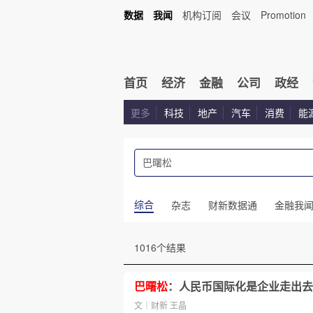
数据
我闻
机构订阅
会议
Promotion
首页
经济
金融
公司
政经
更多
科技
地产
汽车
消费
能
综合
杂志
财新数据通
金融我
1016个结果
巴曙松
：人民币国际化是企业走出去
文｜财新 王晶