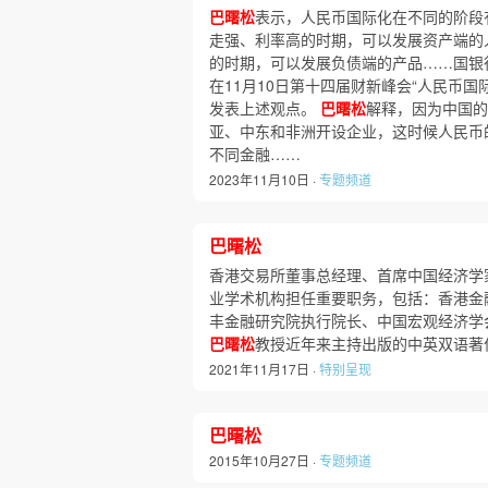
巴曙松
表示，人民币国际化在不同的阶段
走强、利率高的时期，可以发展资产端的
的时期，可以发展负债端的产品……国银
在11月10日第十四届财新峰会“人民币国
发表上述观点。
巴曙松
解释，因为中国的
亚、中东和非洲开设企业，这时候人民币
不同金融……
2023年11月10日 ·
专题频道
巴曙松
香港交易所董事总经理、首席中国经济学
业学术机构担任重要职务，包括：香港金
丰金融研究院执行院长、中国宏观经济学
巴曙松
教授近年来主持出版的中英双语著
2021年11月17日 ·
特别呈现
巴曙松
2015年10月27日 ·
专题频道