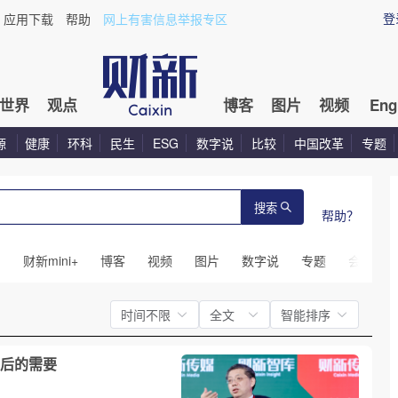
登
应用下载
帮助
网上有害信息举报专区
世界
观点
博客
图片
视频
Eng
源
健康
环科
民生
ESG
数字说
比较
中国改革
专题
搜索
帮助？
闻
财新mini+
博客
视频
图片
数字说
专题
会议
时间不限
全文
智能排序
后的需要