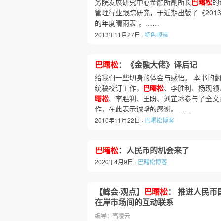
务院发展研究中心金融所副所长
巴曙松
的
管理行业跟踪研究，于近期出版了《201
的年度晴雨表”。……
2013年11月27日 ·
特色频道
巴曙松
：《金融大佬》译后记
给我们一些切身的体会与感悟。 本书的
统稿校订工作，
巴曙松
、李胜利、杨现领
曙松
、李胜利、王盼、刘芷冰参与了全文
作，在此表示诚挚的感谢。……
2010年11月22日 ·
巴曙松博客
巴曙松
：人民币的机会来了
2020年4月9日 ·
巴曙松博客
【峰会·观点】
巴曙松
： 推进人民币
在岸市场间的互动联系
编导：高凌云