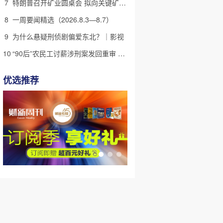
7
特朗普召开矿业圆桌会 拟向关键矿产投资超20亿美元
8
一周要闻精选（2026.8.3—8.7）
9
为什么悬疑刑侦剧偏爱东北？｜影视
10
“90后”农民工讨薪涉刑案发回重审 因部分事实不清
优选推荐