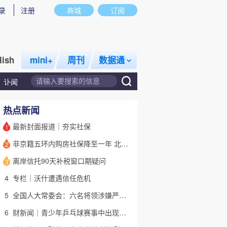
录
注册
商城
订阅
lish
mini+
周刊
数据通
讣闻
热点新闻
最新封面报道｜夯实社保
1
非京籍五环内购房社保降至一年 北京市公积金最高可贷340万元
2
话题
特别呈现
私房课
离岸信托90天补税窗口期疑问
3
4
专栏｜沃什遭遇信任危机
5
全国人大常委会：六名将领涉嫌严重违纪违法 被罢免全国人大代表
6
财新闻｜青少年乒乓球赛事中出现严重赛风赛纪问题，乒协发文