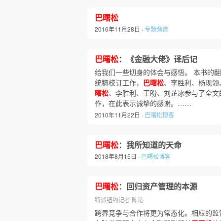
巴曙松
2016年11月28日 ·
专题频道
巴曙松
：《金融大佬》译后记
给我们一些切身的体会与感悟。 本书的
统稿校订工作，
巴曙松
、李胜利、杨现领
曙松
、李胜利、王盼、刘芷冰参与了全文
作，在此表示诚挚的感谢。……
2010年11月22日 ·
巴曙松博客
巴曙松
：我所知道的天命
2018年8月15日 ·
巴曙松博客
巴曙松
：回归资产管理的本源
特派纽约记者 陈沁
跨界竞争与合作将更为常态化。相应的监