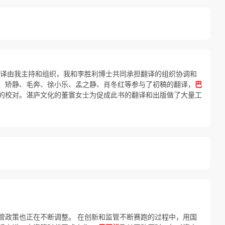
翻译由我主持和组织，我和李胜利博士共同承担翻译的组织协调和
、矫静、毛奔、徐小乐、孟之静、肖冬红等参与了初稿的翻译，
巴
的校对。湛庐文化的董寰女士为促成此书的翻译和出版做了大量工
管政策也正在不断调整。 在创新和监管不断赛跑的过程中，用国