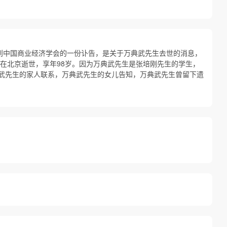
间见到中国商业经济学会的一份讣告，是关于万典武先生去世的消息，
日在北京逝世，享年98岁。因为万典武先生是张培刚先生的学生，
武先生的家人联系，万典武先生的女儿告知，万典武先生曾留下遗