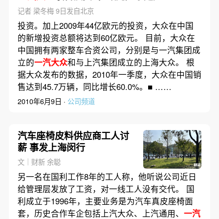
记者 梁冬梅 9日发自北京
投资。加上2009年44亿欧元的投资，大众在中国
的新增投资总额将达到60亿欧元。 目前，大众在
中国拥有两家整车合资公司，分别是与一汽集团成
立的
一汽大众
和与上汽集团成立的上海大众。 根
据大众发布的数据，2010年一季度，大众在中国销
售达到45.7万辆，同比增长60.0%。■ ……
2010年6月9日 ·
公司频道
汽车座椅皮料供应商工人讨
薪 事发上海闵行
文｜财新 余聪
另一名在国利工作8年的工人称，他听说公司近日
给管理层发放了工资，对一线工人没有交代。 国
利成立于1996年，主要业务是为汽车真皮座椅面
套，历史合作车企包括上汽大众、上汽通用、
一汽