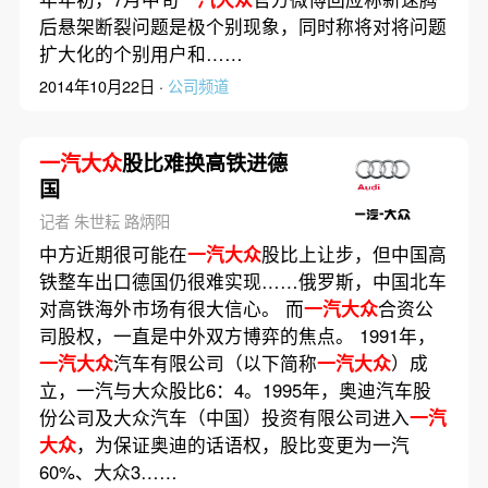
后悬架断裂问题是极个别现象，同时称将对将问题
扩大化的个别用户和……
2014年10月22日 ·
公司频道
一汽大众
股比难换高铁进德
国
记者 朱世耘 路炳阳
中方近期很可能在
一汽大众
股比上让步，但中国高
铁整车出口德国仍很难实现……俄罗斯，中国北车
对高铁海外市场有很大信心。 而
一汽大众
合资公
司股权，一直是中外双方博弈的焦点。 1991年，
一汽大众
汽车有限公司（以下简称
一汽大众
）成
立，一汽与大众股比6：4。1995年，奥迪汽车股
份公司及大众汽车（中国）投资有限公司进入
一汽
大众
，为保证奥迪的话语权，股比变更为一汽
60%、大众3……