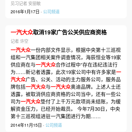
见习记者 安丽敏
2016年1月17日 ·
公司频道
一汽大众
取消19家广告公关供应商资格
记者 许空
一汽大众
一份内部文件显示，根据中央第十三巡视
组和一汽集团相关案件调查情况，海辰恒业等19家
供应商在与
一汽大众
合作过程中“存在违纪违法行
为……新记者透露，此次19家公司中有许多家是
一
汽大众
广告、公关、活动的主力服务公司，服务品
牌包括
一汽大众
与
一汽大众
奥迪品牌。上述人士还
透露，被取消供应商资格的公司当中，还有一些公
司为
一汽大众
垫付了上千万元款项尚未结账，为缓
解资金压力，已经开始裁员。 今年7月30日，中央
第十三巡视组进驻一汽集团进行为期……
2014年11月15日 ·
公司频道