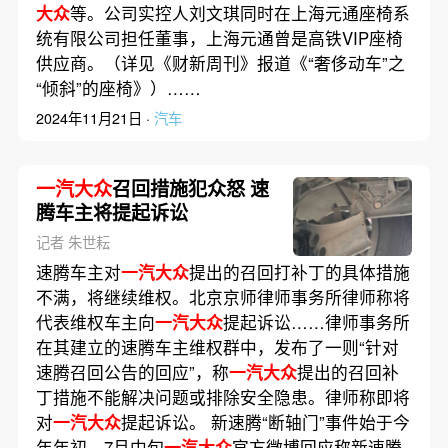
大众
等。公司实控人刘文琪同时在上海元通座椅系
统有限公司担任董事，上海元通曾是高铁VIP座椅
供应商。（详见《财新周刊》报道《“奢侈动车”之
“倾斜”的座椅》）……
2024年11月21日 ·
汽车
一汽大众
召回措施犯众怒 速
腾车主将提起诉讼
记者 朱世耘
速腾车主对
一汽大众
提出的召回打补丁的具体措施
不满，将继续维权。北京京师律师事务所律师称将
代表维权车主向
一汽大众
提起诉讼……律师事务所
在其建立的速腾车主维权群中，发布了一则“针对
速腾召回公告的回应”，称
一汽大众
提出的召回补
丁措施不能解决问题或排除安全隐患。律师称即将
对
一汽大众
提起诉讼。 新速腾“断轴门”事件始于今
年年初，7月中旬
一汽大众
官方微博回应称新速腾