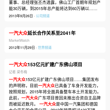
董事、总经理张丕杰透露，佛山工厂首期年规划产
能30万辆，到2015年总产能将达到60万辆以……
2013年9月26日 ·
公司频道
一汽大众
延长合作关系至2041年
MarketWatch
2012年11月29日 ·
世界频道
一汽大众
153亿元扩建广东佛山项目
记者 梁冬梅
一汽大众
153亿元扩建广东佛山项目……集团发布
的声明称，目前
一汽大众
已具备了车身开发能力，
按照规划，2015年将全面具备整车本土开发能力。
此前，
一汽大众
广东项目曾因未推出合资自主品牌
而被延迟数月。
一汽大众
是中国一汽集团和德国
大众汽车的合资公司，2012年销量超过130万辆，