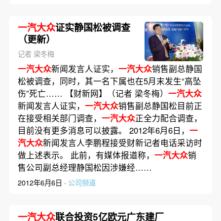
一汽大众
证实静国松被调查
（更新）
记者 梁冬梅
一汽大众
新闻发言人证实，
一汽大众
销售副总静国
松被调查，同时，其一名下属也在5月末发生“高坠
伤”死亡…… 【财新网】（记者 梁冬梅）
一汽大众
新闻发言人证实，
一汽大众
销售副总静国松目前正
在接受相关部门调查，
一汽大众
正全力配合调查，
目前没有更多消息可以披露。 2012年6月6日，
一
汽大众
新闻发言人李鹏程接受财新记者电话采访时
做上述表示。 此前，有媒体报道称，
一汽大众
销
售公司副总经理静国松因涉嫌经……
2012年6月6日 ·
公司频道
一汽大众
联合投资5亿欧元广东建厂