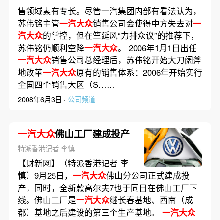
售领域素有专长。尽管一汽集团内部有看法认为，
苏伟铭主管
一汽大众
销售公司会使得中方失去对
一
汽大众
的掌控，但在竺延风“力排众议”的推荐下，
苏伟铭仍顺利空降
一汽大众
。 2006年1月1日出任
一汽大众
销售公司总经理后，苏伟铭开始大刀阔斧
地改革
一汽大众
原有的销售体系：2006年开始实行
全国四个销售大区（S……
2008年6月3日 ·
公司频道
一汽大众
佛山工厂建成投产
特派香港记者 李慎
【财新网】（特派香港记者 李
慎）9月25日，
一汽大众
佛山分公司正式建成投
产，同时，全新款高尔夫7也于同日在佛山工厂下
线。佛山工厂是
一汽大众
继长春基地、西南（成
都）基地之后建设的第三个生产基地。
一汽大众