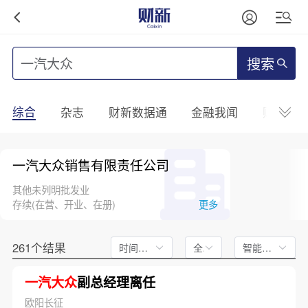
搜索
综合
杂志
财新数据通
金融我闻
财新mini
一汽大众销售有限责任公司
其他未列明批发业
存续(在营、开业、在册)
更多
261个结果
时间不限
全文
智能排序
一汽大众
副总经理离任
欧阳长征