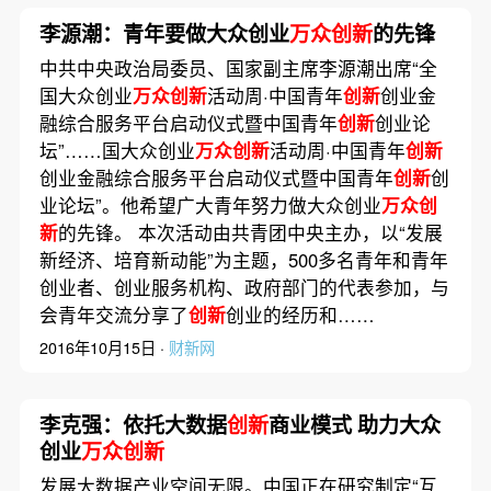
李源潮：青年要做大众创业
万众创新
的先锋
中共中央政治局委员、国家副主席李源潮出席“全
国大众创业
万众创新
活动周·中国青年
创新
创业金
融综合服务平台启动仪式暨中国青年
创新
创业论
坛”……国大众创业
万众创新
活动周·中国青年
创新
创业金融综合服务平台启动仪式暨中国青年
创新
创
业论坛”。他希望广大青年努力做大众创业
万众创
新
的先锋。 本次活动由共青团中央主办，以“发展
新经济、培育新动能”为主题，500多名青年和青年
创业者、创业服务机构、政府部门的代表参加，与
会青年交流分享了
创新
创业的经历和……
2016年10月15日 ·
财新网
李克强：依托大数据
创新
商业模式 助力大众
创业
万众创新
发展大数据产业空间无限。中国正在研究制定“互