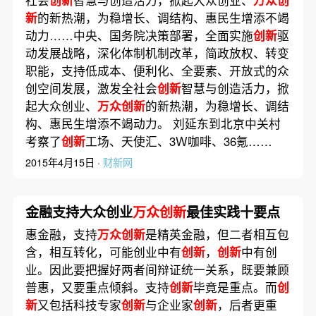
新
的新热潮，为稳增长、调结构、惠民生增添不竭
动力……中央、国务院决策部署，全面实施
创新
驱
动发展战略，深化体制机制改革，简政放权、转变
职能，支持低成本、便利化、全要素、开放式的众
创空间发展，激发全社会
创新
智慧与创造活力，掀
起大众创业、
万众创新
的新热潮，为稳增长、调结
构、惠民生增添不竭动力。 刘延东到北京中关村
考察了
创新
工场、天使汇、3Ｗ咖啡、36氪……
2015年4月15日 ·
财新网
金融支持大众创业
万众创新
最佳实践十要点
惠金融，支持
万众创新
是精英金融，但二者相互包
含，相互转化，可能创业中有
创新
，
创新
中有创
业。因此要把握好两者间辩证统一关系，既要兼顾
普惠，又要重点倾斜。支持
创新
毕竟是重点。而
创
新
又包括科技专家
创新
与企业家
创新
，后者更重