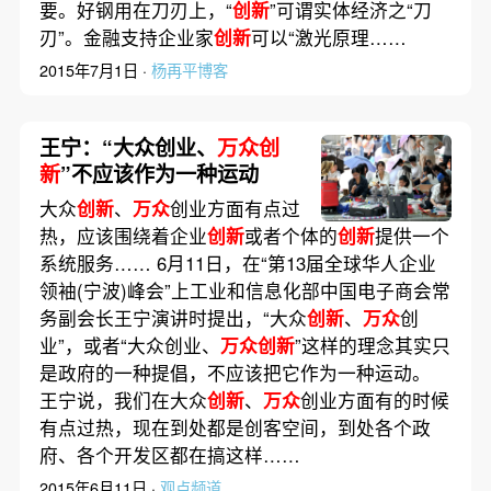
要。好钢用在刀刃上，“
创新
”可谓实体经济之“刀
刃”。金融支持企业家
创新
可以“激光原理……
2015年7月1日 ·
杨再平博客
王宁：“大众创业、
万众创
新
”不应该作为一种运动
大众
创新
、
万众
创业方面有点过
热，应该围绕着企业
创新
或者个体的
创新
提供一个
系统服务…… 6月11日，在“第13届全球华人企业
领袖(宁波)峰会”上工业和信息化部中国电子商会常
务副会长王宁演讲时提出，“大众
创新
、
万众
创
业”，或者“大众创业、
万众创新
”这样的理念其实只
是政府的一种提倡，不应该把它作为一种运动。
王宁说，我们在大众
创新
、
万众
创业方面有的时候
有点过热，现在到处都是创客空间，到处各个政
府、各个开发区都在搞这样……
2015年6月11日 ·
观点频道