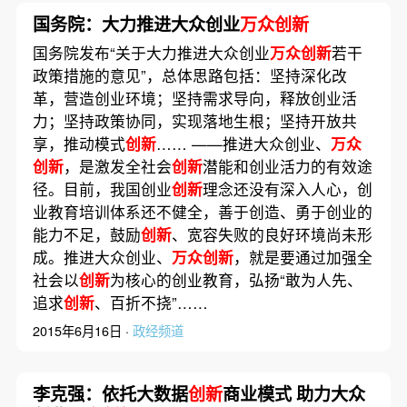
国务院：大力推进大众创业
万众创新
国务院发布“关于大力推进大众创业
万众创新
若干
政策措施的意见”，总体思路包括：坚持深化改
革，营造创业环境；坚持需求导向，释放创业活
力；坚持政策协同，实现落地生根；坚持开放共
享，推动模式
创新
…… ——推进大众创业、
万众
创新
，是激发全社会
创新
潜能和创业活力的有效途
径。目前，我国创业
创新
理念还没有深入人心，创
业教育培训体系还不健全，善于创造、勇于创业的
能力不足，鼓励
创新
、宽容失败的良好环境尚未形
成。推进大众创业、
万众创新
，就是要通过加强全
社会以
创新
为核心的创业教育，弘扬“敢为人先、
追求
创新
、百折不挠”……
2015年6月16日 ·
政经频道
李克强：依托大数据
创新
商业模式 助力大众