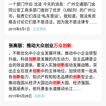
一个部门守旧 沈凌 今天的消息：广州交通部门会
同公安工商多部门查封了优步（UBER）的广州公
司，指责它们违法“私车营运”。我知道，我没有资
格去讨论它们是不是违法，因为我不是法律专……
2015年5月1日 ·
沈凌博客
张高丽：推动大众创业
万众创新
，不断优化中小企业发展环境，推动中小企业转型
升级。科技
创新
是发展的内生动力，自主品牌是企
业的效益源泉。要深入实施
创新
驱动发展战略，突
出企业在技术
创新
中的主体地位，加快培育一批具
有
创新
能力、知识产权和知名品牌的
创新
型企业，
推动我国从经济大国迈向
创新
大国、经济强国。
张高丽表示，依托黄金水道推动长江……
2015年5月28日 ·
财新网