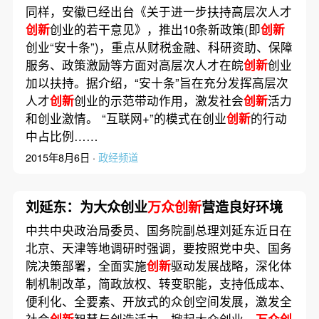
同样，安徽已经出台《关于进一步扶持高层次人才
创新
创业的若干意见》，推出10条新政策(即
创新
创业“安十条”)，重点从财税金融、科研资助、保障
服务、政策激励等方面对高层次人才在皖
创新
创业
加以扶持。据介绍，“安十条”旨在充分发挥高层次
人才
创新
创业的示范带动作用，激发社会
创新
活力
和创业激情。 “互联网+”的模式在创业
创新
的行动
中占比例……
2015年8月6日 ·
政经频道
刘延东：为大众创业
万众创新
营造良好环境
中共中央政治局委员、国务院副总理刘延东近日在
北京、天津等地调研时强调，要按照党中央、国务
院决策部署，全面实施
创新
驱动发展战略，深化体
制机制改革，简政放权、转变职能，支持低成本、
便利化、全要素、开放式的众创空间发展，激发全
社会
创新
智慧与创造活力，掀起大众创业、
万众创