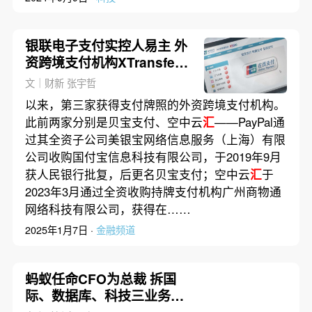
银联电子支付实控人易主 外
资跨境支付机构XTransfer
获牌照
文｜财新 张宇哲
以来，第三家获得支付牌照的外资跨境支付机构。
此前两家分别是贝宝支付、空中云
汇
——PayPal通
过其全资子公司美银宝网络信息服务（上海）有限
公司收购国付宝信息科技有限公司，于2019年9月
获人民银行批复，后更名贝宝支付；空中云
汇
于
2023年3月通过全资收购持牌支付机构广州商物通
网络科技有限公司，获得在……
2025年1月7日 ·
金融频道
蚂蚁任命CFO为总裁 拆国
际、数据库、科技三业务独