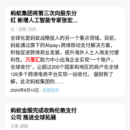
蚂蚁集团将第三次向股东分
红 新增人工智能专家张宏江
任独董
文｜财新 刘冉
全球化是蚂蚁战略投入的另一个重点领域。目前，
蚂蚁通过旗下的Alipay+跨境移动支付解决方案，
积极促进跨境商业发展，提升海外人士入境支付便
利性。
万里汇
助力中小出海企业实现“一个账户，
全球收付”，让超过200个国家和地区的商户在全球
120多个跨境电商平台实现一站收付。 据财新了
解，此次蚂蚁集团的……
2024年9月10日 ·
金融频道
蚂蚁金服完成收购伦敦支付
公司 推进全球拓展
记者 胡越