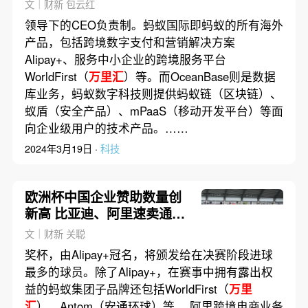
立运营
文｜财新 包云红
领导下的CEO负责制。蚂蚁国际即蚂蚁的所有海外
产品，包括跨境数字支付和营销解决方案
Alipay+、服务中小企业的跨境服务平台
WorldFirst（
万里汇
）等。而OceanBase则是数据
库业务，蚂蚁数字科技则提供蚂蚁链（区块链）、
蚁盾（安全产品）、mPaaS（移动开发平台）等面
向企业级用户的技术产品。……
2024年3月19日 ·
科技
欧洲杯中国企业赞助数量创
新高 比亚迪、阿里速卖通首
次出手
文｜财新 关聪
奖杯，由Alipay+冠名，将颁发给在决赛阶段进球
最多的球员。除了Alipay+，在赛事中拥有露出权
益的蚂蚁集团子品牌还包括WorldFirst（
万里
汇
）、Antom（安通环球）等。 阿里跨境电商业务