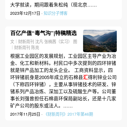
大学就读，期间跟着朱松纯（现北京……
2023年12月17日 ·
知识分子博客
百亿产值“毒气沟”|特稿精选
文｜财新周刊 沈凡 张楠茜（实习） 图
｜财新周刊 陈亮
根据工业园区的发展规划，工业园区主导产业为冶
金、化工和新材料。村民口中多次提到的四环锌锗
就是锌产品加工的龙头企业。 工商资料显示，四
环锌锗前身是2005年成立的石棉县
汇
得利锌业公司
（下称四环锌锗），主要从事锌锗技术的研发、锌
锗系列产品冶炼、深加工以及硫酸生产等。公司董
事长刘强曾担任石棉县环保局副站长，还是十几家
矿产公司的股东或法人。……
2017年11月25日 ·
《财新周刊》2017年第46期