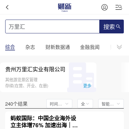
搜索
综合
杂志
财新数据通
金融我闻
财新mini
贵州万里汇实业有限公司
其他游览景区管理
存续(在营、开业、在册)
更多
240个结果
时间不限
全文
智能排序
蚂蚁国际：中国企业海外设
立主体增76% 加速出海｜出