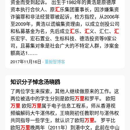
资金而受到起诉。 出生于1982年的黄浩是原德厚
资本执行合伙人、原
汇
乐集团董事长，因涉嫌集资
诈骗罪和非法经营罪被起诉，检方指控，从2006年
至2009年，黄浩以谎编集资理由，以成立创投公司
和私募基金为名，先后成立
汇
乐、
汇
义、汇仁、
汇
乐宏宇、宏石置业、生标科技、德浩投资等9家公
司，且募集对象是社会广大的不特定人群，涉案金
额高达1……
2017年11月16日 ·
董毅智博客
知识分子悼念汤晓鸥
了两位学生来探索，其他人继续做原来的工作。这
两位被选中的学生分别是欧阳
万里
和罗平。 欧阳
万里
欧阳
万里
属于电子信息工程系，师从香港视
频编解码大牛湛伟权，王晓刚初任教职时与湛伟权
共同指导一些学生，就认识了欧阳
万里
。 罗平比
欧阳
万里
晚两年（2011年）到港中文，此前在中山