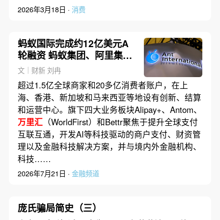
2026年3月18日 ·
消费
蚂蚁国际完成约12亿美元A
轮融资 蚂蚁集团、阿里集团
等参与
文｜财新 刘冉
超过1.5亿全球商家和20多亿消费者账户，在上
海、香港、新加坡和马来西亚等地设有创新、结算
和运营中心。旗下四大业务板块Alipay+、Antom、
万里汇
（WorldFirst）和Bettr聚焦于提升全球支付
互联互通，开发AI等科技驱动的商户支付、财资管
理以及金融科技解决方案，并与境内外金融机构、
科技……
2026年7月21日 ·
金融频道
庞氏骗局简史（三）