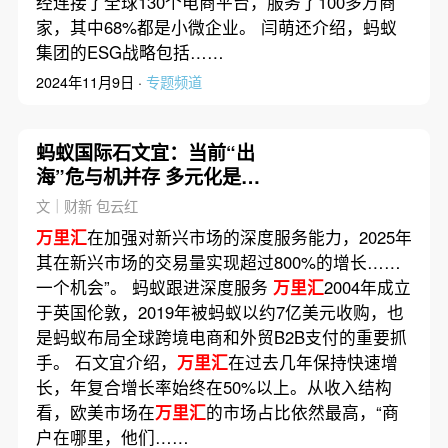
经连接了全球130个电商平台，服务了100多万商
家，其中68%都是小微企业。 闫萌还介绍，蚂蚁
集团的ESG战略包括……
2024年11月9日 ·
专题频道
蚂蚁国际石文宜：当前“出
海”危与机并存 多元化是关
键词｜出海·消费
文｜财新 包云红
万里汇
在加强对新兴市场的深度服务能力，2025年
其在新兴市场的交易量实现超过800%的增长……
一个机会”。 蚂蚁跟进深度服务
万里汇
2004年成立
于英国伦敦，2019年被蚂蚁以约7亿美元收购，也
是蚂蚁布局全球跨境电商和外贸B2B支付的重要抓
手。 石文宜介绍，
万里汇
在过去几年保持快速增
长，年复合增长率始终在50%以上。从收入结构
看，欧美市场在
万里汇
的市场占比依然最高，“商
户在哪里，他们……