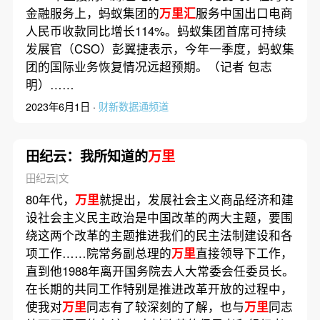
金融服务上，蚂蚁集团的
万里汇
服务中国出口电商
人民币收款同比增长114%。蚂蚁集团首席可持续
发展官（CSO）彭翼捷表示，今年一季度，蚂蚁集
团的国际业务恢复情况远超预期。（记者 包志
明）……
2023年6月1日 ·
财新数据通频道
田纪云：我所知道的
万里
田纪云|文
80年代，
万里
就提出，发展社会主义商品经济和建
设社会主义民主政治是中国改革的两大主题，要围
绕这两个改革的主题推进我们的民主法制建设和各
项工作……院常务副总理的
万里
直接领导下工作，
直到他1988年离开国务院去人大常委会任委员长。
在长期的共同工作特别是推进改革开放的过程中，
使我对
万里
同志有了较深刻的了解，也与
万里
同志