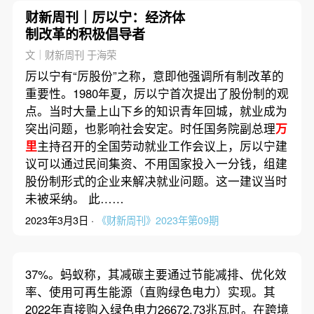
财新周刊｜厉以宁：经济体
制改革的积极倡导者
文｜财新周刊 于海荣
厉以宁有“厉股份”之称，意即他强调所有制改革的
重要性。1980年夏，厉以宁首次提出了股份制的观
点。当时大量上山下乡的知识青年回城，就业成为
突出问题，也影响社会安定。时任国务院副总理
万
里
主持召开的全国劳动就业工作会议上，厉以宁建
议可以通过民间集资、不用国家投入一分钱，组建
股份制形式的企业来解决就业问题。这一建议当时
未被采纳。 此……
2023年3月3日 ·
《财新周刊》2023年第09期
37%。蚂蚁称，其减碳主要通过节能减排、优化效
率、使用可再生能源（直购绿色电力）实现。其
2022年直接购入绿色电力26672.73兆瓦时。在跨境