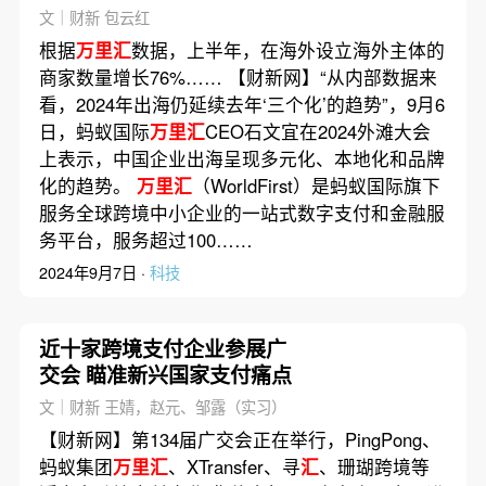
海·消费
文｜财新 包云红
根据
万里汇
数据，上半年，在海外设立海外主体的
商家数量增长76%…… 【财新网】“从内部数据来
看，2024年出海仍延续去年‘三个化’的趋势”，9月6
日，蚂蚁国际
万里汇
CEO石文宜在2024外滩大会
上表示，中国企业出海呈现多元化、本地化和品牌
化的趋势。
万里汇
（WorldFirst）是蚂蚁国际旗下
服务全球跨境中小企业的一站式数字支付和金融服
务平台，服务超过100……
2024年9月7日 ·
科技
近十家跨境支付企业参展广
交会 瞄准新兴国家支付痛点
文｜财新 王婧，赵元、邹露（实习）
【财新网】第134届广交会正在举行，PingPong、
蚂蚁集团
万里汇
、XTransfer、寻
汇
、珊瑚跨境等