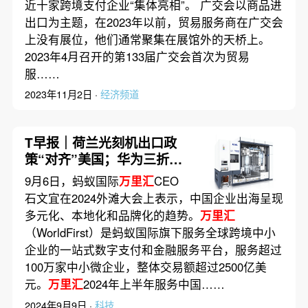
近十家跨境支付企业“集体亮相”。 广交会以商品进
出口为主题，在2023年以前，贸易服务商在广交会
上没有展位，他们通常聚集在展馆外的天桥上。
2023年4月召开的第133届广交会首次为贸易
服……
2023年11月2日 ·
经济频道
T早报｜荷兰光刻机出口政
策“对齐”美国；华为三折叠
屏手机一天预约超200万
9月6日，蚂蚁国际
万里汇
CEO
台；传音控股财务负责人被
石文宜在2024外滩大会上表示，中国企业出海呈现
留置
多元化、本地化和品牌化的趋势。
万里汇
（WorldFirst）是蚂蚁国际旗下服务全球跨境中小
企业的一站式数字支付和金融服务平台，服务超过
100万家中小微企业，整体交易额超过2500亿美
元。
万里汇
2024年上半年服务中国……
2024年9月9日 ·
科技