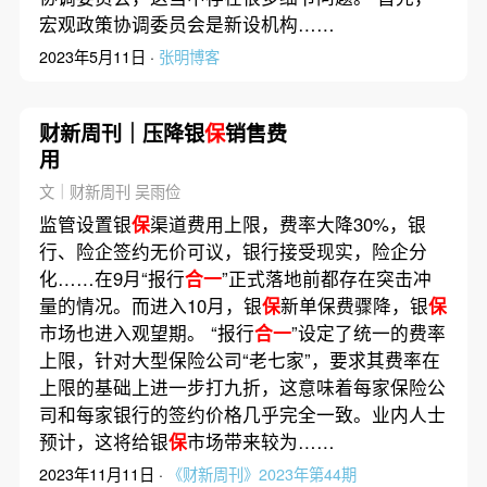
宏观政策协调委员会是新设机构……
2023年5月11日 ·
张明博客
财新周刊｜压降银
保
销售费
用
文｜财新周刊 吴雨俭
监管设置银
保
渠道费用上限，费率大降30%，银
行、险企签约无价可议，银行接受现实，险企分
化……在9月“报行
合一
”正式落地前都存在突击冲
量的情况。而进入10月，银
保
新单保费骤降，银
保
市场也进入观望期。 “报行
合一
”设定了统一的费率
上限，针对大型保险公司“老七家”，要求其费率在
上限的基础上进一步打九折，这意味着每家保险公
司和每家银行的签约价格几乎完全一致。业内人士
预计，这将给银
保
市场带来较为……
2023年11月11日 ·
《财新周刊》2023年第44期