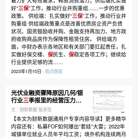
着力扩大有效需求，释放消费潜力；供给端扎实做
好“
三保
”工作，推动行业并购重组……一步的优惠
政策。 供给端：扎实做好“
三保
”工作，推动行业并
购重组 供给端政策重点是改善优质房企资产负债
状况、国资鼓励收并购、金融支持再加力、地方政
府收购商品房作为保障性租赁住房。 供给端方
面，中财办表示各地区和有关部门要扛起责任，扎
实做好保交楼、
保
民生、
保
稳定各项工作；继续给
行业提供足够的流……
2023年1月10日 ·
观点频道
光伏业融资骤降原因几何/银
行业
三
季报里的经营压力｜
数据精华
文｜财新数据 张泽浩
【本文为财新数据通用户专享内容导读】更多精华
内容还有：私募FOF如何爆出“套娃”大雷；2022年
城镇单位就业人员年平均工资；境外机构连续两月