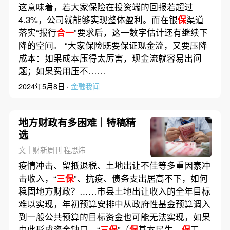
这意味着，若大家保险在投资端的回报若超过
4.3%，公司就能够实现整体盈利。而在银
保
渠道
落实“报行
合一
”要求后，这一数字估计还有继续下
降的空间。 “大家保险既要保证现金流，又要压降
成本：如果成本压得太厉害，现金流就容易出问
题；如果费用压不……
2024年5月8日 ·
金融我闻
地方财政有多困难｜特稿精
选
文｜财新周刊 程思炜
疫情冲击、留抵退税、土地出让不佳等多重因素冲
击收入，“
三保
”、抗疫、债务支出居高不下，如何
稳固地方财政？……市县土地出让收入的全年目标
难以实现，年初预算安排中从政府性基金预算调入
到一般公共预算的目标资金也可能无法实现，如果
由此形成资金缺口，“
三保
”（
保
基本民生、
保
工