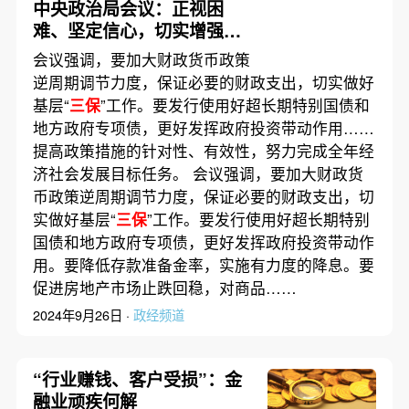
中央政治局会议：正视困
难、坚定信心，切实增强做
好经济工作的责任感和紧迫
会议强调，要加大财政货币政策
感
逆周期调节力度，保证必要的财政支出，切实做好
基层“
三保
”工作。要发行使用好超长期特别国债和
地方政府专项债，更好发挥政府投资带动作用……
提高政策措施的针对性、有效性，努力完成全年经
济社会发展目标任务。 会议强调，要加大财政货
币政策逆周期调节力度，保证必要的财政支出，切
实做好基层“
三保
”工作。要发行使用好超长期特别
国债和地方政府专项债，更好发挥政府投资带动作
用。要降低存款准备金率，实施有力度的降息。要
促进房地产市场止跌回稳，对商品……
2024年9月26日 ·
政经频道
“行业赚钱、客户受损”：金
融业顽疾何解