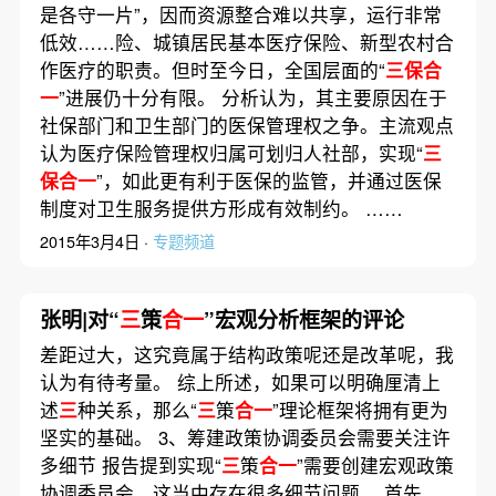
是各守一片”，因而资源整合难以共享，运行非常
低效……险、城镇居民基本医疗保险、新型农村合
作医疗的职责。但时至今日，全国层面的“
三保合
一
”进展仍十分有限。 分析认为，其主要原因在于
社保部门和卫生部门的医保管理权之争。主流观点
认为医疗保险管理权归属可划归人社部，实现“
三
保合一
”，如此更有利于医保的监管，并通过医保
制度对卫生服务提供方形成有效制约。 ……
2015年3月4日 ·
专题频道
张明|对“
三
策
合一
”宏观分析框架的评论
差距过大，这究竟属于结构政策呢还是改革呢，我
认为有待考量。 综上所述，如果可以明确厘清上
述
三
种关系，那么“
三
策
合一
”理论框架将拥有更为
坚实的基础。 3、筹建政策协调委员会需要关注许
多细节 报告提到实现“
三
策
合一
”需要创建宏观政策
协调委员会，这当中存在很多细节问题。 首先，