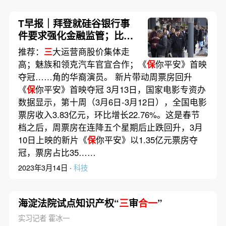
T早报｜拜登就硅谷银行事
件要求强化金融监管；比亚
迪与英国Octopus EV签署
推荐：
三
大运营商股价集体走
电动车采购协议；杨紫琼成
高；魅族和领克汽车官宣合作；《
保
你平安》首映
首位奥斯卡华裔最佳女主角
夺冠……角的华裔演员。 新片带动周票房回升
《
保
你平安》首映夺冠 3月13日，国家电影专资办
数据显示，第十周（3月6日-3月12日），全国电影
票房收入3.83亿元，环比增长22.76%。这是春节
档之后，周票房在连降五个星期后止跌回升，3月
10日上映的新片《
保
你平安》以1.35亿元票房夺
冠，票房占比35……
2023年3月14日 ·
科技
海淀法院试点知识产权“
三
审
合一
”
实习记者 霍冰一