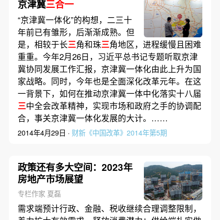
京津冀
三合一
“京津冀一体化”的构想，二三十
年前已有雏形，后渐渐成熟。但
是，相较于长
三
角和珠
三
角地区，进程缓慢且困难
重重。今年2月26日，习近平总书记专题听取京津
冀协同发展工作汇报，京津冀一体化由此上升为国
家战略。同时，今年也是全面深化改革元年。在这
一背景下，如何在推动京津冀一体中化落实十八届
三
中全会改革精神，实现市场和政府之手的协调配
合，事关京津冀一体化发展的大计。……
2014年4月29日 ·
财新《中国改革》2014年第5期
政策还有多大空间：2023年
房地产市场展望
专栏作家 夏磊
需求端预计行政、金融、税收继续合理调整限制，