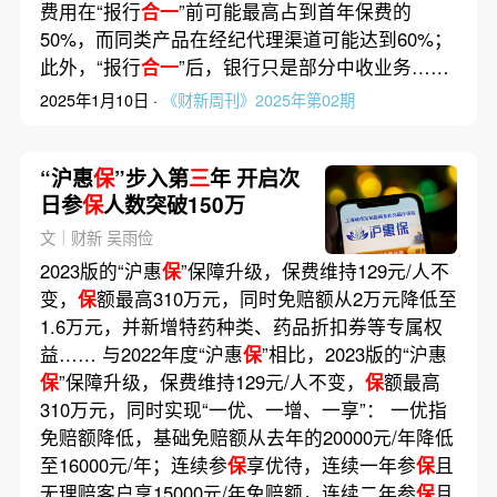
费用在“报行
合一
”前可能最高占到首年保费的
50%，而同类产品在经纪代理渠道可能达到60%；
此外，“报行
合一
”后，银行只是部分中收业务……
2025年1月10日 ·
《财新周刊》2025年第02期
“沪惠
保
”步入第
三
年 开启次
日参
保
人数突破150万
文｜财新 吴雨俭
2023版的“沪惠
保
”保障升级，保费维持129元/人不
变，
保
额最高310万元，同时免赔额从2万元降低至
1.6万元，并新增特药种类、药品折扣券等专属权
益…… 与2022年度“沪惠
保
”相比，2023版的“沪惠
保
”保障升级，保费维持129元/人不变，
保
额最高
310万元，同时实现“一优、一增、一享”： 一优指
免赔额降低，基础免赔额从去年的20000元/年降低
至16000元/年；连续参
保
享优待，连续一年参
保
且
无理赔客户享15000元/年免赔额，连续二年参
保
且