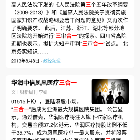
高人民法院下发的《人民法院第
三
个五年改革纲要
（2009-2013）》和《最高人民法院关于贯彻实施
国家知识产权战略纲要若干问题的意见》又再次作
了明确要求。 此后，江苏、浙江、湖北等部分地
区法院均开始进行“
三
审
合一
”的探索。四川省高院
近期也表示，拟扩大知产审判“
三
审
合一
”试点。 北
京务实知识……
2013年8月8日 ·
政经频道
华润中信凤凰医疗
三合一
文｜财新周刊 李妍
01515.HK），登陆港股市场，
“
三合一
”后成为亚洲最大规模医院集团。 公告显
示，通过借壳，华润医疗将注入旗下47家医疗机
构，交易金额37.2亿港元，华润医疗持股比例不低
于35.7%，成为凤凰医疗单一最大股东，并将股票