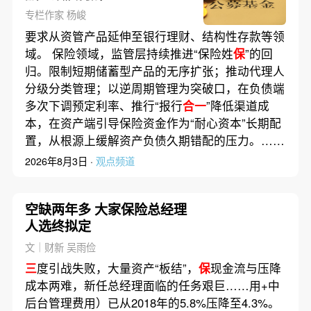
专栏作家 杨峻
要求从资管产品延伸至银行理财、结构性存款等领
域。 保险领域，监管层持续推进“保险姓
保
”的回
归。限制短期储蓄型产品的无序扩张；推动代理人
分级分类管理；以逆周期管理为突破口，在负债端
多次下调预定利率、推行“报行
合一
”降低渠道成
本，在资产端引导保险资金作为“耐心资本”长期配
置，从根源上缓解资产负债久期错配的压力。……
2026年8月3日 ·
观点频道
空缺两年多 大家保险总经理
人选终拟定
文｜财新 吴雨俭
三
度引战失败，大量资产“板结”，
保
现金流与压降
成本两难，新任总经理面临的任务艰巨……用+中
后台管理费用）已从2018年的5.8%压降至4.3%。