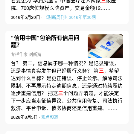
名变更为“华润凤凰”。中信医疗注入两家
三
级医
院、700床位规模医院资产，交易金额12……
2016年5月20日 ·
《财新周刊》2016年第20期
“信用中国”包治所有信用问
题？
专栏作家 刘新海
台？ 第二，信息属于哪一种情况？是记录错误，
还是事情真实发生但已经履行义务？ 第
三
，希望
达到什么目标？是更正错误、停止公示、解除司法
限制、不再展示特定逾期信息，还是通过持续履约
逐步重建信用？ 把这
三
个问题弄清楚，才能决定
下一步应当走征信异议、公共信用修复、司法执行
救济、平台申诉、债务协商还是信用重建。……
2026年8月5日 ·
观点频道