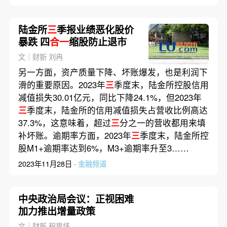
陆金所
三
季报业绩恶化股价
暴跌 四
合一
缩股防止退市
文｜财新 刘冉
另一方面，资产质量下降、坏账爆发，也是利润下
滑的重要原因。2023年
三
季度末，陆金所控股信用
减值损失30.01亿元，同比下降24.1%，但2023年
三
季度末，陆金所的信用减值损失占营收比例高达
37.3%，这意味着，超过
三
分之一的营收都用来填
补坏账。逾期率方面，2023年
三
季度末，陆金所控
股M1+逾期率达到6%，M3+逾期率升至3……
2023年11月28日 ·
金融频道
中央政治局会议：正视困难
加力推出增量政策
文｜财新 程思炜