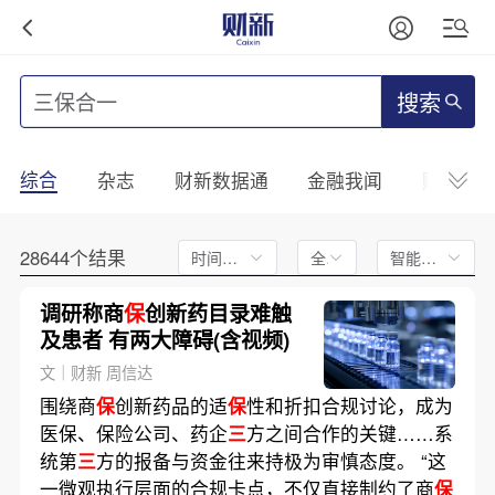
搜索
综合
杂志
财新数据通
金融我闻
财新mini
28644个结果
时间不限
全文
智能排序
调研称商
保
创新药目录难触
及患者 有两大障碍(含视频)
文｜财新 周信达
围绕商
保
创新药品的适
保
性和折扣合规讨论，成为
医保、保险公司、药企
三
方之间合作的关键……系
统第
三
方的报备与资金往来持极为审慎态度。 “这
一微观执行层面的合规卡点，不仅直接制约了商
保