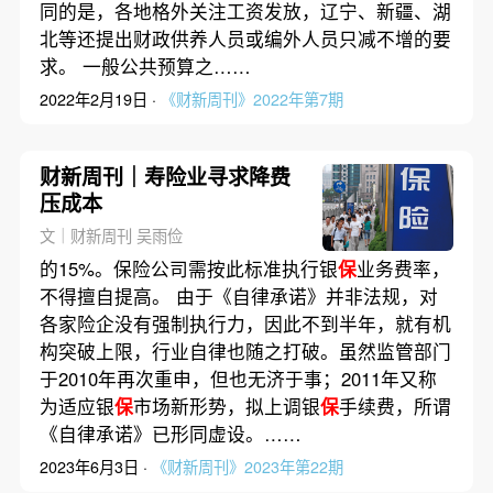
同的是，各地格外关注工资发放，辽宁、新疆、湖
北等还提出财政供养人员或编外人员只减不增的要
求。 一般公共预算之……
2022年2月19日 ·
《财新周刊》2022年第7期
财新周刊｜寿险业寻求降费
压成本
文｜财新周刊 吴雨俭
的15%。保险公司需按此标准执行银
保
业务费率，
不得擅自提高。 由于《自律承诺》并非法规，对
各家险企没有强制执行力，因此不到半年，就有机
构突破上限，行业自律也随之打破。虽然监管部门
于2010年再次重申，但也无济于事；2011年又称
为适应银
保
市场新形势，拟上调银
保
手续费，所谓
《自律承诺》已形同虚设。……
2023年6月3日 ·
《财新周刊》2023年第22期