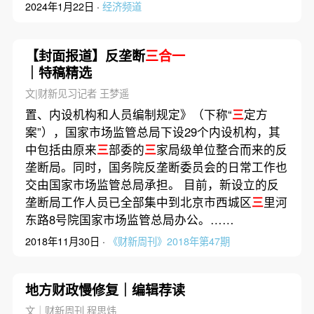
2024年1月22日 ·
经济频道
【封面报道】反垄断
三合一
｜特稿精选
文|财新见习记者 王梦遥
置、内设机构和人员编制规定》（下称“
三
定方
案”），国家市场监管总局下设29个内设机构，其
中包括由原来
三
部委的
三
家局级单位整合而来的反
垄断局。同时，国务院反垄断委员会的日常工作也
交由国家市场监管总局承担。 目前，新设立的反
垄断局工作人员已全部集中到北京市西城区
三
里河
东路8号院国家市场监管总局办公。……
2018年11月30日 ·
《财新周刊》2018年第47期
地方财政慢修复｜编辑荐读
文｜财新周刊 程思炜