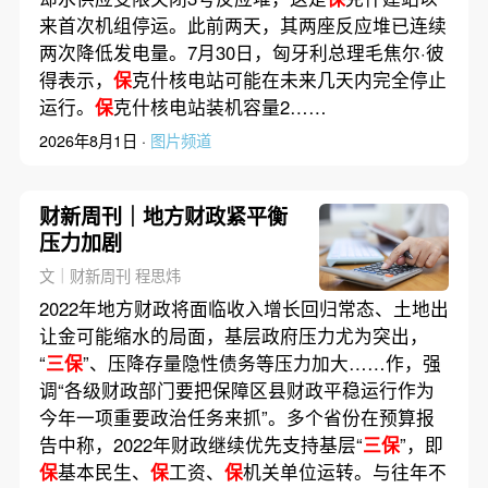
来首次机组停运。此前两天，其两座反应堆已连续
两次降低发电量。7月30日，匈牙利总理毛焦尔·彼
得表示，
保
克什核电站可能在未来几天内完全停止
运行。
保
克什核电站装机容量2……
2026年8月1日 ·
图片频道
财新周刊｜地方财政紧平衡
压力加剧
文｜财新周刊 程思炜
2022年地方财政将面临收入增长回归常态、土地出
让金可能缩水的局面，基层政府压力尤为突出，
“
三保
”、压降存量隐性债务等压力加大……作，强
调“各级财政部门要把保障区县财政平稳运行作为
今年一项重要政治任务来抓”。多个省份在预算报
告中称，2022年财政继续优先支持基层“
三保
”，即
保
基本民生、
保
工资、
保
机关单位运转。与往年不