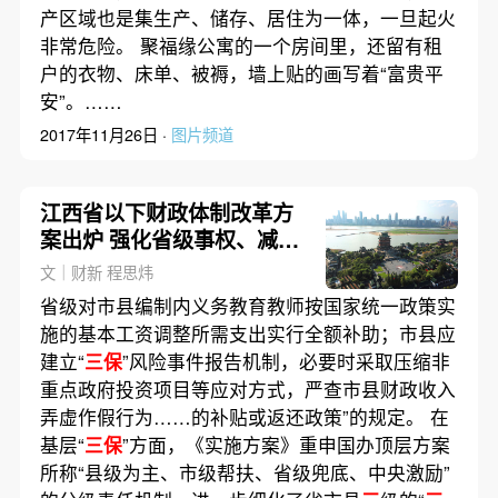
产区域也是集生产、储存、居住为一体，一旦起火
非常危险。 聚福缘公寓的一个房间里，还留有租
户的衣物、床单、被褥，墙上贴的画写着“富贵平
安”。……
2017年11月26日 ·
图片频道
江西省以下财政体制改革方
案出炉 强化省级事权、减轻
基层负担
文｜财新 程思炜
省级对市县编制内义务教育教师按国家统一政策实
施的基本工资调整所需支出实行全额补助；市县应
建立“
三保
”风险事件报告机制，必要时采取压缩非
重点政府投资项目等应对方式，严查市县财政收入
弄虚作假行为……的补贴或返还政策”的规定。 在
基层“
三保
”方面，《实施方案》重申国办顶层方案
所称“县级为主、市级帮扶、省级兜底、中央激励”