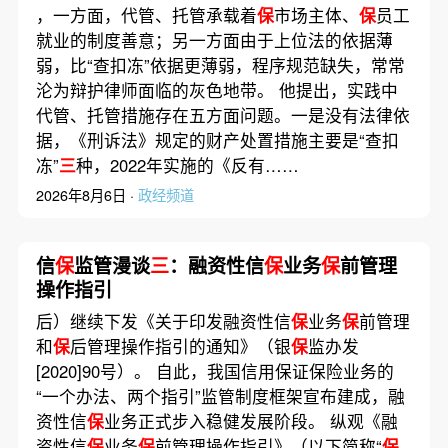
，一方面，代管、托管承载着
保
市场主体、
保
员工
就业的制度善意；另一方面由于上位法的依据薄
弱，比“查扣冻”依据更薄弱，程序规范缺失，常常
沦为辩护律师面临的灰色地带。 他提出，实践中
代管、托管措施存在五方面问题。一是没有法律依
据，《刑诉法》规定的财产处置措施主要是“查扣
冻”
三
种，2022年实施的《反有……
2026年8月6日 ·
政经频道
信
保
监管漫谈
三
：融资性信
保
业务
保
前管理
操作指引
后）继续下发《关于印发融资性信
保
业务
保
前管理
和
保
后管理操作指引的通知》（银
保
监办发
[2020]90号）。 自此，我国信用保证保险业务的
“一个办法、两个指引”监管制度框架宣布建成，融
资性信
保
业务正式步入稳健发展阶段。 纵观《融
资性信
保
业务
保
前管理操作指引》（以下简称“
保