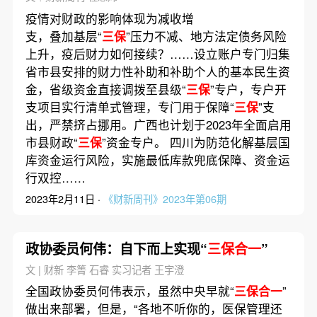
疫情对财政的影响体现为减收增
支，叠加基层“
三保
”压力不减、地方法定债务风险
上升，疫后财力如何接续？……设立账户专门归集
省市县安排的财力性补助和补助个人的基本民生资
金，省级资金直接调拨至县级“
三保
”专户，专户开
支项目实行清单式管理，专门用于保障“
三保
”支
出，严禁挤占挪用。广西也计划于2023年全面启用
市县财政“
三保
”资金专户。 四川为防范化解基层国
库资金运行风险，实施最低库款兜底保障、资金运
行双控……
2023年2月11日 ·
《财新周刊》2023年第06期
政协委员何伟：自下而上实现“
三保合一
”
文 | 财新 李箐 石睿 实习记者 王宇澄
全国政协委员何伟表示，虽然中央早就“
三保合一
”
做出来部署，但是，“各地不听你的，医保管理还