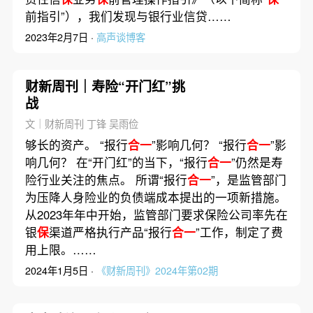
前指引”），我们发现与银行业信贷……
2023年2月7日 ·
高声谈博客
财新周刊｜寿险“开门红”挑
战
文｜财新周刊 丁锋 吴雨俭
够长的资产。 “报行
合一
”影响几何？ “报行
合一
”影
响几何？ 在“开门红”的当下，“报行
合一
”仍然是寿
险行业关注的焦点。 所谓“报行
合一
”，是监管部门
为压降人身险业的负债端成本提出的一项新措施。
从2023年年中开始，监管部门要求保险公司率先在
银
保
渠道严格执行产品“报行
合一
”工作，制定了费
用上限。……
2024年1月5日 ·
《财新周刊》2024年第02期