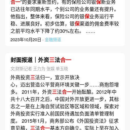
合一
”的要求重新签约，有的保险公司银
保
新业务
已达往年同期水平，个别公司的业务量还有提升。
他指出，整体来看，保险公司的银
保
业务运行平
稳、进展良好。初步估算，银
保
渠道的佣金费率较
之前平均水平下降了约30%左右。 ……
2023年10月20日 ·
金融频道
封面报道｜外资
三
法
合一
文|财新记者 王力为 张娱 单玉晓
外商投资
三
法归一，宣示开放决
心，迈出营造公平营商环境关键一步……商抱怨增
多。 2011年，外资
三
法
合一
开始酝酿。2012年中
共十八大召开之后，中国对外开放更进一步，其标
志之一是在上海自贸试验区等区域和领域，探索对
外商投资实行准入前国民待遇加负面清单管理制
度。 2015年1月，商务部公布《外国投资法》征求
意见稿，
三
法
合一
基本方向确立。实际上早在加入