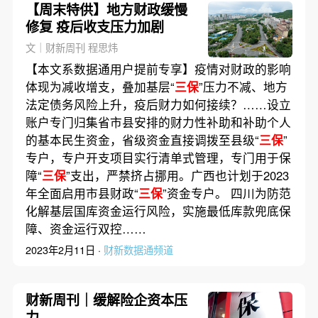
【周末特供】地方财政缓慢
修复 疫后收支压力加剧
文｜财新周刊 程思炜
【本文系数据通用户提前专享】疫情对财政的影响
体现为减收增支，叠加基层“
三保
”压力不减、地方
法定债务风险上升，疫后财力如何接续？……设立
账户专门归集省市县安排的财力性补助和补助个人
的基本民生资金，省级资金直接调拨至县级“
三保
”
专户，专户开支项目实行清单式管理，专门用于保
障“
三保
”支出，严禁挤占挪用。广西也计划于2023
年全面启用市县财政“
三保
”资金专户。 四川为防范
化解基层国库资金运行风险，实施最低库款兜底保
障、资金运行双控……
2023年2月11日 ·
财新数据通频道
财新周刊｜缓解险企资本压
力