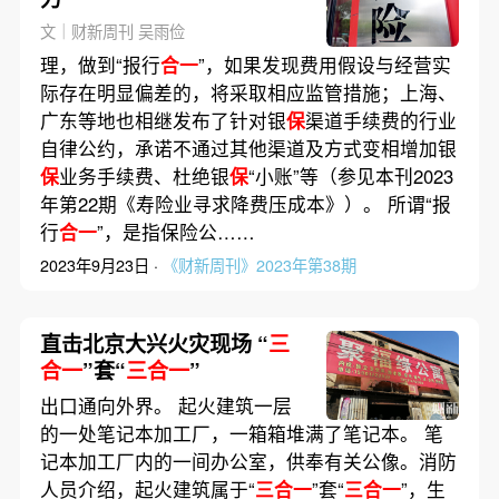
文｜财新周刊 吴雨俭
理，做到“报行
合一
”，如果发现费用假设与经营实
际存在明显偏差的，将采取相应监管措施；上海、
广东等地也相继发布了针对银
保
渠道手续费的行业
自律公约，承诺不通过其他渠道及方式变相增加银
保
业务手续费、杜绝银
保
“小账”等（参见本刊2023
年第22期《寿险业寻求降费压成本》）。 所谓“报
行
合一
”，是指保险公……
2023年9月23日 ·
《财新周刊》2023年第38期
直击北京大兴火灾现场 “
三
合一
”套“
三合一
”
出口通向外界。 起火建筑一层
的一处笔记本加工厂，一箱箱堆满了笔记本。 笔
记本加工厂内的一间办公室，供奉有关公像。消防
人员介绍，起火建筑属于“
三合一
”套“
三合一
”，生