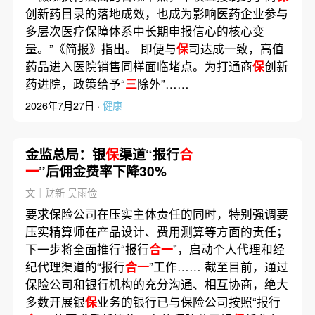
创新药目录的落地成效，也成为影响医药企业参与
多层次医疗保障体系中长期申报信心的核心变
量。”《简报》指出。 即便与
保
司达成一致，高值
药品进入医院销售同样面临堵点。为打通商
保
创新
药进院，政策给予“
三
除外”……
2026年7月27日 ·
健康
金监总局：银
保
渠道“报行
合
一
”后佣金费率下降30%
文｜财新 吴雨俭
要求保险公司在压实主体责任的同时，特别强调要
压实精算师在产品设计、费用测算等方面的责任；
下一步将全面推行“报行
合一
”，启动个人代理和经
纪代理渠道的“报行
合一
”工作…… 截至目前，通过
保险公司和银行机构的充分沟通、相互协商，绝大
多数开展银
保
业务的银行已与保险公司按照“报行