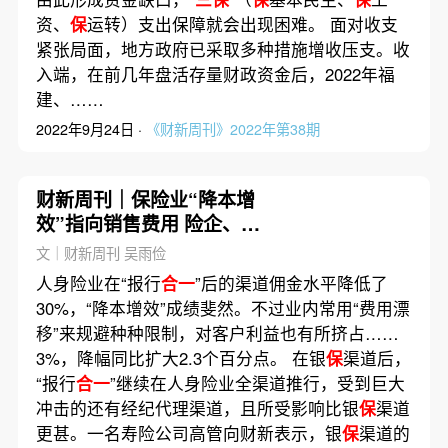
资、
保
运转）支出保障就会出现困难。 面对收支
紧张局面，地方政府已采取多种措施增收压支。收
入端，在前几年盘活存量财政资金后，2022年福
建、……
2022年9月24日 ·
《财新周刊》2022年第38期
财新周刊｜保险业“降本增
效”指向销售费用 险企、客
户、渠道利益如何分配
文｜财新周刊 吴雨俭
人身险业在“报行
合一
”后的渠道佣金水平降低了
30%，“降本增效”成绩斐然。不过业内常用“费用漂
移”来规避种种限制，对客户利益也有所挤占……
3%，降幅同比扩大2.3个百分点。 在银
保
渠道后，
“报行
合一
”继续在人身险业全渠道推行，受到巨大
冲击的还有经纪代理渠道，且所受影响比银
保
渠道
更甚。一名寿险公司高管向财新表示，银
保
渠道的