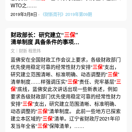
WTO之……
2019年3月8日 ·
《财新周刊》2019年第09期
财政部长：研究建立“
三保
”
清单制度 具备条件的事项制
定基本保障标准
文｜财新 程思炜
蓝佛安在全国财政工作会议上要求，各级财政部门
优先使用稳定可靠的经常性财力安排“
三保
”支出，
研究建立范围清晰、标准明确、动态调整的“
三保
”
清单制度……样强调压实“
三保
”责任、兜牢基层“
三
保
”底线，蓝佛安此次讲话出现一些新表述，例如
要求各级财政部门优先使用稳定可靠的经常性财力
安排“
三保
”支出，研究建立范围清晰、标准明确、
动态调整的“
三保
”清单制度。 此前一些地方已探索
建立本区域的“
三保
”清单。辽宁省财政厅2021年印
发当年全省“
三保
”保障清单，……