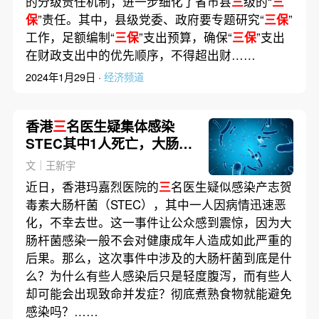
的分级责任机制，进一步细化了省市县
三
级的“
三
保
”责任。其中，县级党委、政府要专题研究“
三保
”
工作，足额编制“
三保
”支出预算，确保“
三保
”支出
在财政支出中的优先顺序，不得超出财……
2024年1月29日 ·
经济频道
香港
三
名医生疑集体感染
STEC其中1人死亡，大肠杆
菌有多可怕？｜健
保
文｜王新宇
近日，香港玛嘉烈医院的
三
名医生疑似感染产志贺
毒素大肠杆菌（STEC），其中一人因病情迅速恶
化，不幸去世。这一事件让公众感到震惊，因为大
肠杆菌感染一般不会对健康成年人造成如此严重的
后果。那么，这次事件中涉及的大肠杆菌到底是什
么？为什么有些人感染后只是轻度腹泻，而有些人
却可能会出现致命并发症？彻底煮熟食物就能避免
感染吗？……