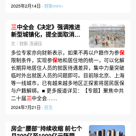
2025年2月14日 ·
财新mini+
三
中全会《决定》强调推进
新型城镇化，提全面取消在
就业地参
保
户籍限制
文｜财新 汤涵钰
多位专家亦向财新表示，如果不再以户籍作为参
保
限制条件，实现参
保
地和居住地的统一，可以化解
长期异地居住人员的就医待遇差异，集中力量突破
临时外出就医人员的问题即可。目前除北京、上海
等一线城市，已有越来越多地区正探索将居民医保
与户籍解绑。■ 更多报道详见：【专题】聚焦中共
二十届
三
中全会……
2024年7月21日 ·
民生
房企“腰部”持续收缩 前七个
月300亿至1000亿元阵营仅