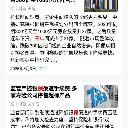
剩六家(含视频)
文｜财新 王婧
拉长时间轴看，房企中间梯队的收缩更为明显。中
指研究院根据销售规模划分出四个阵营，2023年同
期300亿元至1000亿元房企数量共27家，之后数量
逐年下滑，
三
年间减少了21家。 随着市场整体收
缩，跌破300亿元门槛的企业自然增多。即便以相
对排名衡量，中间梯队的销售规模也下降得更快。
财新根据中指研究……
2026年8月3日 ·
地产
监管严控银
保
渠道手续费 多
家寿险公司停售超标产品
文｜财新 吴雨俭
监管部门计划继续通过降低银
保
渠道的手续费压低
成本，称将加大检查力度，坚持保险和银行“双
罚”；已有多家寿险公司在银行渠道全面或计划停