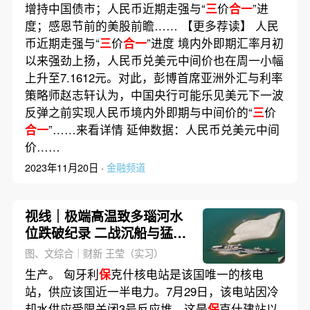
增持中国债市；人民币近期走强与“
三
价
合一
”进
度；感恩节前的美股前瞻…… 【更多荐读】 人民
币近期走强与“
三
价
合一
”进度 境内外即期汇率月初
以来强劲上扬，人民币兑美元中间价也在周一小幅
上升至7.1612元。对此，彭博首席亚洲外汇与利率
策略师赵志轩认为，中国央行可能乐见美元下一波
反弹之前实现人民币境内外即期与中间价的“
三
价
合一
”……来看详情 延伸数据：人民币兑美元中间
价……
2023年11月20日 ·
金融频道
视线｜极端高温致多瑙河水
位跌破纪录 二战沉船与猛犸
象化石接连露出
图、文综合｜财新 王莹（实习）
生产。 匈牙利
保
克什核电站是该国唯一的核电
站，供应该国近一半电力。7月29日，该电站因冷
却水供应受限关闭3号反应堆，这是
保
克什建站以