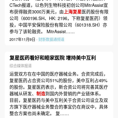
CTech报道，以色列生物科技初创公司MitrAssist宣
布获得融资3000万美元，由
上海复星
医药股份有限
公司（600196.SH、HK: 2196，下称复星医药）领
投，中国平安保险股份有限公司（601318.SH）亦
参与了该轮融资。 MitrAssist……
2017年11月9日 ·
财新数据通频道
复星医药看好和睦家医院 增持美中互利
综合媒体报道
运营双方在在中国的医疗器械业务。合资完成后，
复星医药占合资公司51%的股份，美中互利占49%
的股份。复星医药表示，新合资公司将完善其医疗
器械从研发、
制造
到国内外营销的产业链体系。
目前，复星医药与美中互利关于合资公司设立及双
方旗下医疗器械业务整合的事宜仍在商议中，具体
整合方案也尚未确定。 复……