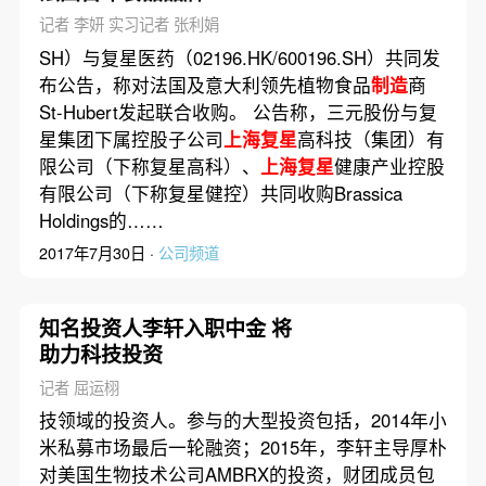
记者 李妍 实习记者 张利娟
SH）与复星医药（02196.HK/600196.SH）共同发
布公告，称对法国及意大利领先植物食品
制造
商
St-Hubert发起联合收购。 公告称，三元股份与复
星集团下属控股子公司
上海复星
高科技（集团）有
限公司（下称复星高科）、
上海复星
健康产业控股
有限公司（下称复星健控）共同收购Brassica
Holdings的……
2017年7月30日 ·
公司频道
知名投资人李轩入职中金 将
助力科技投资
记者 屈运栩
技领域的投资人。参与的大型投资包括，2014年小
米私募市场最后一轮融资；2015年，李轩主导厚朴
对美国生物技术公司AMBRX的投资，财团成员包