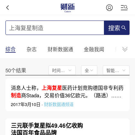
搜索
综合
杂志
财新数据通
金融我闻
财新mini
50个结果
时间不限
全文
智能排序
消息人士称，
上海复星
医药计划竞购德国非专利药
制造
商Stada，交易价值36亿欧元。（路透）……
2017年3月10日 ·
财新数据通频道
三元联手复星拟49.46亿收购
法国百年食品品牌