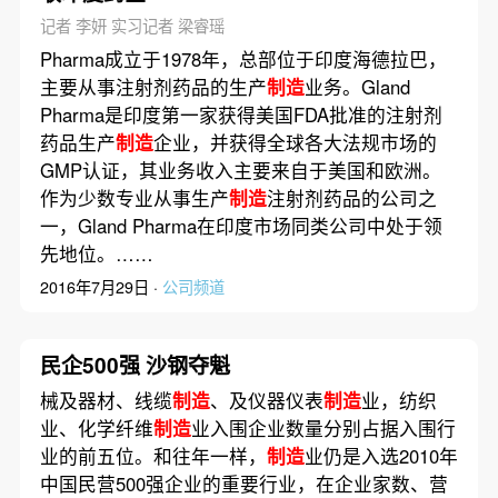
记者 李妍 实习记者 梁睿瑶
Pharma成立于1978年，总部位于印度海德拉巴，
主要从事注射剂药品的生产
制造
业务。Gland
Pharma是印度第一家获得美国FDA批准的注射剂
药品生产
制造
企业，并获得全球各大法规市场的
GMP认证，其业务收入主要来自于美国和欧洲。
作为少数专业从事生产
制造
注射剂药品的公司之
一，Gland Pharma在印度市场同类公司中处于领
先地位。……
2016年7月29日 ·
公司频道
民企500强 沙钢夺魁
械及器材、线缆
制造
、及仪器仪表
制造
业，纺织
业、化学纤维
制造
业入围企业数量分别占据入围行
业的前五位。和往年一样，
制造
业仍是入选2010年
中国民营500强企业的重要行业，在企业家数、营