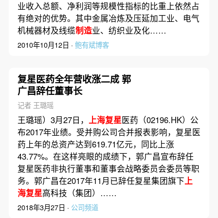
业收入总额、净利润等规模性指标的比重上依然占
有绝对的优势。其中金属冶炼及压延加工业、电气
机械器材及线缆
制造
业、纺织业及化……
2010年10月12日 ·
鲍有斌博客
复星医药全年营收涨二成 郭
广昌辞任董事长
记者 王璐瑶
王璐瑶）3月27日，
上海复星
医药（02196.HK）公
布2017年业绩。受并购公司合并报表影响，复星医
药上年的总资产达到619.71亿元，同比上涨
43.77%。在这样亮眼的成绩下，郭广昌宣布辞任
复星医药非执行董事和董事会战略委员会委员等职
务。郭广昌在2017年11月已辞任复星集团旗下
上
海复星
高科技（集团）……
2018年3月27日 ·
公司频道