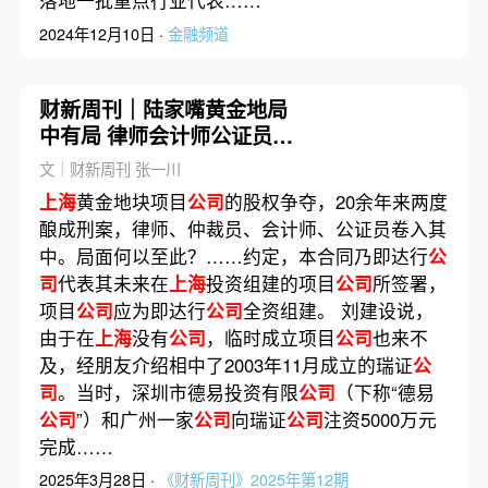
落地一批重点行业代表……
2024年12月10日 ·
金融频道
财新周刊｜陆家嘴黄金地局
中有局 律师会计师公证员均
领刑
文｜财新周刊 张一川
上海
黄金地块项目
公司
的股权争夺，20余年来两度
酿成刑案，律师、仲裁员、会计师、公证员卷入其
中。局面何以至此？……约定，本合同乃即达行
公
司
代表其未来在
上海
投资组建的项目
公司
所签署，
项目
公司
应为即达行
公司
全资组建。 刘建设说，
由于在
上海
没有
公司
，临时成立项目
公司
也来不
及，经朋友介绍相中了2003年11月成立的瑞证
公
司
。当时，深圳市德易投资有限
公司
（下称“德易
公司
”）和广州一家
公司
向瑞证
公司
注资5000万元
完成……
2025年3月28日 ·
《财新周刊》2025年第12期