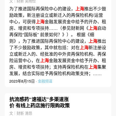
文｜财新 吴雨俭
为了推进国际再保险中心的建设，
上海
推出不少鼓
励政策，新注册设立或新迁入的再保险机构/运营
中心，可获得
上海
金融发展资金中给予的开办、租
房、增资和专项扶持……（参见财新网《
上海
启动
再保险“国际板” 前景如何？》）。 根据《细
则》，为了推进国际再保险中心的建设，
上海
推出
了不少鼓励政策，其中就包括：对在
上海
新注册设
立或新迁入的、经批准的中外资再保险机构、再保
险运营中心，在
上海
金融发展资金中给予开办、租
房、增资和专项扶持；支持再保险机构在
上海
集聚
发展，结合实际给予再保险机构政策支持；……
2023年8月15日 ·
金融频道
抗流感药“速福达”多渠道涨
价 有线上药店施行限购政策
文｜财新 滑昂