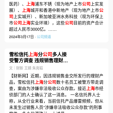
医药）、
上海
浦东不锈（现为地产上市
公司
上实发
展）、
上海
城开和香港中新地产（现为地产上市
公
司
上实城开）、新加坡亚洲水务科技（现为环保上
市
公司上海
实业环境），这些
公司
目前的资产合计
超过人民币3000亿。……
2024年3月17日 ·
公司频道
雪松信托
上海
分
公司
多人接
受警方调查 违规销售理财产
品涉嫌非吸
文｜财新 王婧 朱亮韬
【财新网】近期，因违规销售金交所发行的理财产
品，雪松信托
上海
分
公司
数十名员工被警方带走调
查，案由为涉嫌非法吸收公众存款。接近
上海
市经
侦部门的人士确认了这一消息。 一名信托界人士
称，从全行业来看，当前信托产品爆雷频频，但从
未发生过销售人员“涉嫌非法吸收公众存款”的刑事