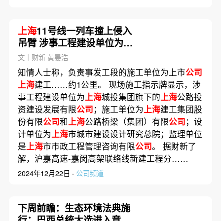
上海
11号线一列车撞上侵入
吊臂 涉事工程建设单位为
上
海
城投
文｜财新 黄晏浩
知情人士称，负责事发工段的施工单位为上市
公司
上海
建工……约1公里。 现场施工指示牌显示，涉
事工程建设单位为
上海
城投集团旗下的
上海
公路投
资建设发展有限
公司
；施工单位为
上海
建工集团股
份有限
公司
和
上海
公路桥梁（集团）有限
公司
；设
计单位为
上海
市城市建设设计研究总院；监理单位
是
上海
市市政工程管理咨询有限
公司
。 据财新了
解，沪嘉高速-嘉闵高架联络线新建工程分……
2024年12月22日 ·
公司频道
下周前瞻：生态环境法典施
行；巴西总统大选进入竞选