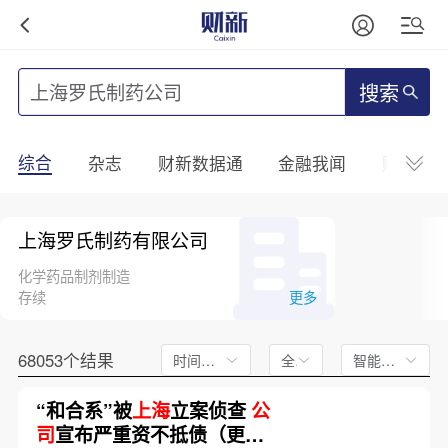
搜索
综合
杂志
财新数据通
金融我闻
财新mini
上海罗氏制药有限公司
化学药品制剂制造
存续
更多
68053个结果
时间不限
全文
智能排序
“和合系”被
上海
立案侦查
公
司
宣布严重资不抵债（更