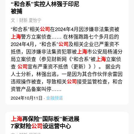
“和合系”实控人林强于印尼
被捕
文｜财新 夏怡宁
“和合系”相关
公司
在2024年4月因涉嫌非法集资被
上海
警方立案侦查…… 在林强跑路七个多月后的
2024年4月，“和合系”
公司
及相关企业已严重资不
抵债，因涉嫌非法集资犯罪被
上海
市公安局杨浦分
局立案侦查（参见财新网《“和合系”被
上海
立案侦
查
公司
宣布严重资不抵债（更新）》）。 据业内
人士分析，林强出逃，一是因为其合作伙伴余雷因
违规操作被查，导致相关
公司
接受监管检查，和合
资管产品备案叫停……
2024年10月11日 ·
金融频道
上海
再保险“国际板”新进展
7家财险
公司
设运营中心