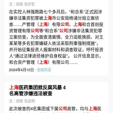
新）
文｜财新 张宇哲
在实控人林强跑路七个多月后，“和合系”正式因涉
嫌非法集资犯罪被
上海
市公安局杨浦分局立案侦
查……产管理（
上海
）有限
公司
、
上海
和合首创投
资管理有限
公司
等“和合系”
公司
涉嫌非法集资犯罪
立案侦查，为全面查清案情、全力追赃挽损、对王
某某等多名犯罪嫌疑人依法采取刑事强制措施”，
并开始征集投资人报案材料和调查取证，呼吁投资
人“通过法律途径维护自身权益”。 公开信息显示，
和合资产管理（
上海
）有限公司……
2024年4月10日 ·
金融频道
上海
医药集团掀反腐风暴 4
名高管涉嫌违法被查
文｜财新 包志明
此次被查的4名集团或下属
公司
高管，均与
上海
医