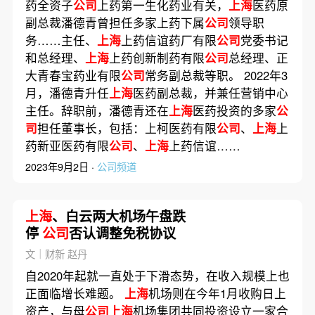
药全资子
公司
上药第一生化药业有关，
上海
医药原
副总裁潘德青曾担任多家上药下属
公司
领导职
务……主任、
上海
上药信谊药厂有限
公司
党委书记
和总经理、
上海
上药创新制药有限
公司
总经理、正
大青春宝药业有限
公司
常务副总裁等职。 2022年3
月，潘德青升任
上海
医药副总裁，并兼任营销中心
主任。辞职前，潘德青还在
上海
医药投资的多家
公
司
担任董事长，包括：上柯医药有限
公司
、
上海
上
药新亚医药有限
公司
、
上海
上药信谊……
2023年9月2日 ·
公司频道
上海
、白云两大机场午盘跌
停
公司
否认调整免税协议
文｜财新 赵丹
自2020年起就一直处于下滑态势，在收入规模上也
正面临增长难题。
上海
机场则在今年1月收购日上
资产，与母
公司上海
机场集团共同投资设立一家合