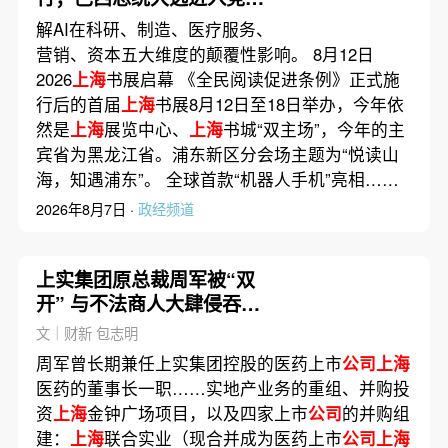
阶段
解AI在科研、制造、医疗服务、
营销、资本五大维度的颠覆性影响。 8月12日
2026
上海
书展启幕 《全民阅读促进条例》正式施
行后的首届
上海
书展8月12日至18日举办，今年依
然是
上海
展览中心、
上海
书城“双主场”，今年的主
宾省为黑龙江省。浦东新区分会场主题为“悦读山
海，知遇浦东”。 全球首款“机器人手机”亮相……
2026年8月7日 ·
政经频道
上实集团原总裁周军被“双
开” 与不法商人大肆侵吞国
有资产
文｜财新 包志明
周军曾长期兼任上实集团控股的医药上市
公司上海
医药的董事长一职……实地产业务的重组、并购投
资
上海
金钟广场项目，以及四家上市
公司
的并购组
建：
上海
联合实业（现合并成为医药上市
公司上海