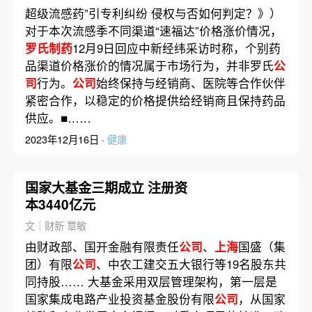
超级流感药”引专利纠纷 侵权与否如何判定？》）
对于本次流感季不同渠道“速福达”价格涨价情况，
罗氏制药
12月9日回应中新经纬采访时称，个别药
品渠道价格涨价的情况属于市场行为，并非罗氏
公
司
行为。
公司
始终保持与经销商、医院等合作伙伴
紧密合作，以稳定的价格提供给经销商且保持药品
供应。■……
2023年12月16日 ·
健康
国家大基金三期成立 注册资
本3440亿元
文｜财新 覃敏
由财政部、国开金融有限责任
公司
、
上海
国盛（集
团）有限
公司
、中农工建交五大银行等19名股东共
同持股…… 大基金采用双层管理架构，第一层是
国家集成电路产业投资基金股份有限
公司
，从国家