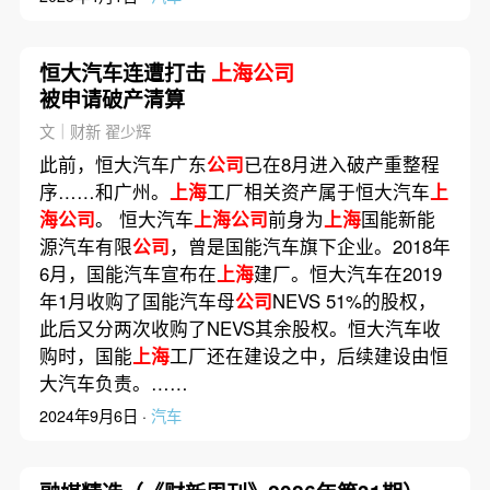
恒大汽车连遭打击
上海公司
被申请破产清算
文｜财新 翟少辉
此前，恒大汽车广东
公司
已在8月进入破产重整程
序……和广州。
上海
工厂相关资产属于恒大汽车
上
海公司
。 恒大汽车
上海公司
前身为
上海
国能新能
源汽车有限
公司
，曾是国能汽车旗下企业。2018年
6月，国能汽车宣布在
上海
建厂。恒大汽车在2019
年1月收购了国能汽车母
公司
NEVS 51%的股权，
此后又分两次收购了NEVS其余股权。恒大汽车收
购时，国能
上海
工厂还在建设之中，后续建设由恒
大汽车负责。……
2024年9月6日 ·
汽车