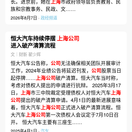
长。进京前，她在
上海
市政府领导层负责教育、民
族和宗教事务、民政、文……
2026年8月7日 ·
政经频道
恒大汽车持续停摆
上海公司
进入破产清算流程
文｜财新 翟少辉
恒大汽车公告称，
公司
无法确保相关团队开展审计
工作，2024年业绩公告将延迟刊发，
公司
股票当日
起停牌……
上海公司
破产清算。恒大汽车当时称，
考虑对债权人提出的申请进行抗辩。 2025年3月17
日，
上海
市三中院裁定受理债权人对恒大汽车
上海
公司
提出的破产清算申请。4月1日的最新进展意味
着，恒大汽车
上海公司
正式进入破产清算流程。恒
大汽车
上海公司
第一次债权人会议定于7月10日召
开。 恒大汽车主要有三座生……
2025年4月1日 ·
汽车