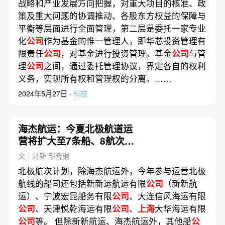
战略和产业发展方向把握，对重大项目的核准、政
策及重大问题的协调推动、各股东方权益的保障与
平衡等层面进行全面管理，第二层是委托一家专业
化
公司
作为基金的惟一管理人，即华芯投资管理有
限责任
公司
，对基金进行投资管理。基金
公司
与管
理
公司
之间，通过委托管理协议，界定各自的权利
义务，实现所有权和管理权的分离。……
2024年5月27日 ·
科技
海杰航运：今夏北极航道运
营将扩大至7条船、8航次｜
出海·物流
文｜财新 邹晓桐
北极航次计划，除海杰航运外，今年参与运营北极
航线的船司还包括新新运航运有限
公司
（新新航
运）、宁波宏昆船务有限
公司
、大连信风海运有限
公司
、天津悦乾海运有限
公司
、
上海
大华海运有限
公司
等。 但除新新航运、海杰航运外，其他船
公