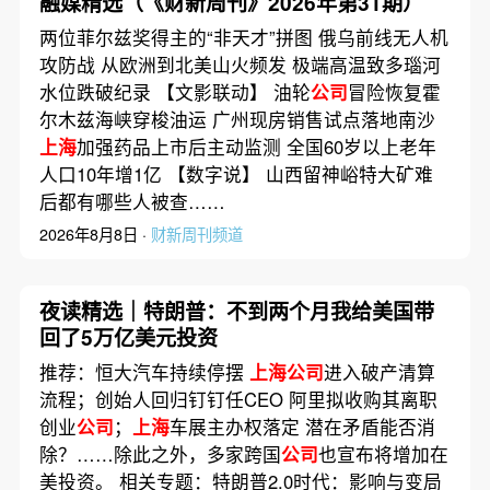
融媒精选（《财新周刊》2026年第31期）
两位菲尔兹奖得主的“非天才”拼图 俄乌前线无人机
攻防战 从欧洲到北美山火频发 极端高温致多瑙河
水位跌破纪录 【文影联动】 油轮
公司
冒险恢复霍
尔木兹海峡穿梭油运 广州现房销售试点落地南沙
上海
加强药品上市后主动监测 全国60岁以上老年
人口10年增1亿 【数字说】 山西留神峪特大矿难
后都有哪些人被查……
2026年8月8日 ·
财新周刊频道
夜读精选｜特朗普：不到两个月我给美国带
回了5万亿美元投资
推荐：恒大汽车持续停摆
上海公司
进入破产清算
流程；创始人回归钉钉任CEO 阿里拟收购其离职
创业
公司
；
上海
车展主办权落定 潜在矛盾能否消
除？……除此之外，多家跨国
公司
也宣布将增加在
美投资。 相关专题：特朗普2.0时代：影响与变局