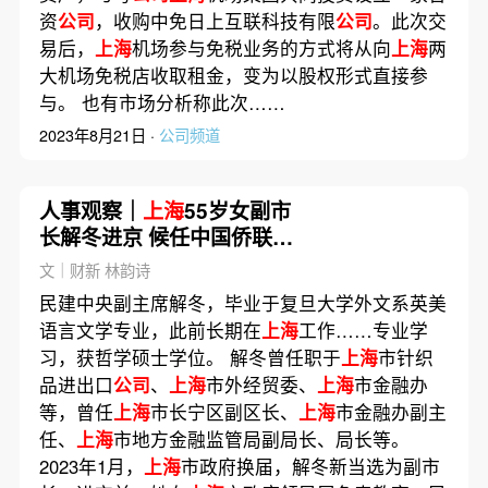
资
公司
，收购中免日上互联科技有限
公司
。此次交
易后，
上海
机场参与免税业务的方式将从向
上海
两
大机场免税店收取租金，变为以股权形式直接参
与。 也有市场分析称此次……
2023年8月21日 ·
公司频道
人事观察｜
上海
55岁女副市
长解冬进京 候任中国侨联副
主席
文｜财新 林韵诗
民建中央副主席解冬，毕业于复旦大学外文系英美
语言文学专业，此前长期在
上海
工作……专业学
习，获哲学硕士学位。 解冬曾任职于
上海
市针织
品进出口
公司
、
上海
市外经贸委、
上海
市金融办
等，曾任
上海
市长宁区副区长、
上海
市金融办副主
任、
上海
市地方金融监管局副局长、局长等。
2023年1月，
上海
市政府换届，解冬新当选为副市