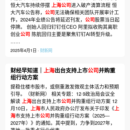
恒大汽车持续停摆
上海公司
进入破产清算流程 恒
大汽车公告称，
公司
无法确保相关团队开展审计工
作，2024年业绩公告将延迟刊发，
公司
股票当日起
停牌。 创始人回归钉钉任CEO 阿里拟收购其离职
创业
公司
陈航回归主要是聚焦钉钉AI转型升级。
……
2025年4月1日 ·
财新网
财经早知道｜
上海
出台支持上市
公司
并购重
组行动方案
提稳住楼市股市，或侧重激发微观主体活力和预期
引导。（财新网） 相关专题：12·9政治局会议全
解读
上海
出台支持上市
公司
并购重组行动方案 12
月10日，
上海
市人民政府办公厅发布关于印发《
上
海
市支持上市
公司
并购重组行动方案（2025—
2027年）》的通知。其中提到，力争到2027年，