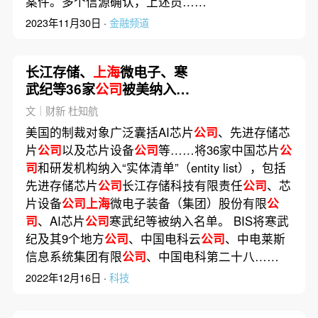
案件。多个信源确认，上述员……
2023年11月30日 ·
金融频道
长江存储、
上海
微电子、寒
武纪等36家
公司
被美纳入
“实体清单”
文｜财新 杜知航
美国的制裁对象广泛囊括AI芯片
公司
、先进存储芯
片
公司
以及芯片设备
公司
等……将36家中国芯片
公
司
和研发机构纳入“实体清单”（entity list），包括
先进存储芯片
公司
长江存储科技有限责任
公司
、芯
片设备
公司上海
微电子装备（集团）股份有限
公
司
、AI芯片
公司
寒武纪等被纳入名单。 BIS将寒武
纪及其9个地方
公司
、中国电科云
公司
、中电莱斯
信息系统集团有限
公司
、中国电科第二十八……
2022年12月16日 ·
科技