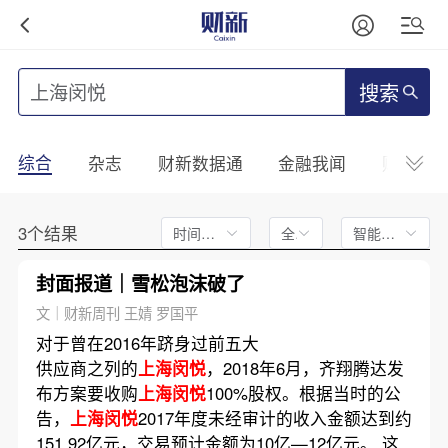
搜索
综合
杂志
财新数据通
金融我闻
财新mini
3个结果
时间不限
全文
智能排序
封面报道｜雪松泡沫破了
文｜财新周刊 王婧 罗国平
对于曾在2016年跻身过前五大
供应商之列的
上海闵悦
，2018年6月，齐翔腾达发
布方案要收购
上海闵悦
100%股权。根据当时的公
告，
上海闵悦
2017年度未经审计的收入金额达到约
151.92亿元，交易预计金额为10亿—12亿元。 这