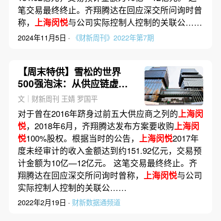
笔交易最终终止。齐翔腾达在回应深交所问询时曾
称，
上海闵悦
与公司实际控制人控制的关联公……
2024年11月5日 ·
《财新周刊》2022年第7期
【周末特供】雪松的世界
500强泡沫：从供应链虚增
营收到自融不归路
文｜财新周刊 王婧 罗国平
对于曾在2016年跻身过前五大供应商之列的
上海闵
悦
，2018年6月，齐翔腾达发布方案要收购
上海闵
悦
100%股权。根据当时的公告，
上海闵悦
2017年
度未经审计的收入金额达到约151.92亿元，交易预
计金额为10亿—12亿元。 这笔交易最终终止。齐
翔腾达在回应深交所问询时曾称，
上海闵悦
与公司
实际控制人控制的关联公……
2022年2月19日 ·
财新数据通频道