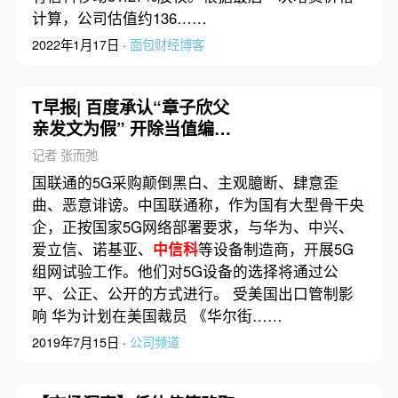
计算，公司估值约136……
2022年1月17日 ·
面包财经博客
T早报| 百度承认“章子欣父
亲发文为假” 开除当值编
辑；中国联通称“不支持华
记者 张而弛
为”传闻是造谣污蔑；受出口
国联通的5G采购颠倒黑白、主观臆断、肆意歪
管制影响 华为计划在美国裁
曲、恶意诽谤。中国联通称，作为国有大型骨干央
员
企，正按国家5G网络部署要求，与华为、中兴、
爱立信、诺基亚、
中信科
等设备制造商，开展5G
组网试验工作。他们对5G设备的选择将通过公
平、公正、公开的方式进行。 受美国出口管制影
响 华为计划在美国裁员 《华尔街……
2019年7月15日 ·
公司频道