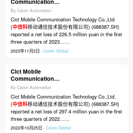
Communication
Technology Co.,Ltd.
By Caixin Automation
Posted 226.5 Million Yuan
Cict Mobile Communication Technology Co.,Ltd.
Net Loss in First Three
(
中信科
移动通信技术股份有限公司) (688387.SH)
Quarters of 2023
reported a net loss of 226.5 million yuan in the first
three quarters of 2023……
2023年11月2日 ·
Caixin Global
Cict Mobile
Communication
Technology Co.,Ltd.
By Caixin Automation
Posted 297.4 Million Yuan
Cict Mobile Communication Technology Co.,Ltd.
Net Loss in First Three
(
中信科
移动通信技术股份有限公司) (688387.SH)
Quarters of 2022
reported a net loss of 297.4 million yuan in the first
three quarters of 2022……
2022年10月25日 ·
Caixin Global