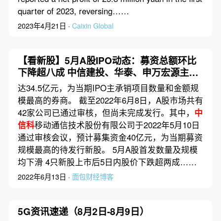
quarter of 2023, reversing……
2023年4月21日 ·
Caixin Global
【看新股】5月A股IPO动态：募资总额环比
下降超八成 中信建投、华泰、申万宏源主承
销项目数量居前
达34.5亿元，为当期IPO主承销项目数量和金额规
模最高的券商。 截至2022年6月8日，A股市场共有
42家公司已通过审核，但尚未完成发行。其中，
中
信科
移动通信技术股份有限公司于2022年5月10日
通过审核会议，预计募集资金40亿元，为当期募资
规模最高的待发行新股。 5月A股首发数量及规模
均下滑 4只新股上市后5日内股价下跌超两成……
2022年6月13日 ·
面包财经博客
5G资讯速递（8月2日-8月9日）