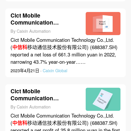
Cict Mobile
Communication
Technology Co.,Ltd.
By Caixin Automation
Posted 661.3 Million Yuan
Cict Mobile Communication Technology Co.,Ltd.
Net Loss in 2022
(
中信科
移动通信技术股份有限公司) (688387.SH)
reported a net loss of 661.3 million yuan in 2022,
narrowing 43.7% year-on-year……
2023年4月21日 ·
Caixin Global
Cict Mobile
Communication
Technology Co.,Ltd.
By Caixin Automation
Posted 25.8 Million Yuan
Cict Mobile Communication Technology Co.,Ltd.
Net Profit in First Quarter
(
中信科
移动通信技术股份有限公司) (688387.SH)
of 2023
reported a net profit of 25.8 million yuan in the first