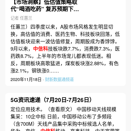
【市场洞察】低估值策略取
代“喝酒吃药” 复苏预期下市
场风格如何切换？
记者 任蕙兰
任蕙兰）四季度以来，A股市场风格发生明显切
换，高估值的消费、医药生物、科技板块回落，低
估值板块迎来一波估值修复，周期股成为香饽饽。
9月以来，
中信科
技板块跌7.7%，消费跌7.3%，医
药跌8.7%，上半年的市场宠儿都表现低迷。相
反，周期板块高歌猛进，煤炭板块涨2.88%，有色
涨2.1%，钢铁涨0……
2020年11月18日 ·
财新数据通频道
5G资讯速递（7月20日-7月26日）
定位应用技术。（查看原文） 中国移动天线规模
集采：10企中标 日前，中国移动公布了多频段
（含700M）天线产品集中采购中标候选人名单，
华为、京信、
中信科
移动、亨鑫科技、中天宽带等