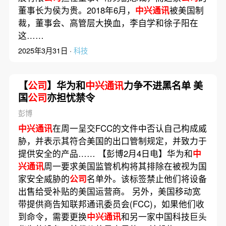
董事长为侯为贵。2018年6月，
中兴通讯
被美国制
裁，董事会、高管层大换血，李自学和徐子阳在
这……
2025年3月31日 ·
科技
【
公司
】华为和
中兴通讯
力争不进黑名单 美
国
公司
亦担忧禁令
彭博
中兴通讯
在周一呈交FCC的文件中否认自己构成威
胁，并表示其符合美国的出口管制规定，并致力于
提供安全的产品…… 【彭博2月4日电】华为和
中
兴通讯
周一要求美国监管机构将其排除在被视为国
家安全威胁的
公司
名单外。该标签禁止他们将设备
出售给受补贴的美国运营商。 另外，美国移动宽
带提供商告知联邦通讯委员会(FCC)，如果他们收
到命令，需要更换
中兴通讯
和另一家中国科技巨头