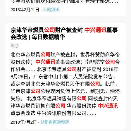
今年将从价值观和绩效两个维度对管理干部进……
2013年2月21日 ·
公司频道
京津华帝燃具
公司
财产被查封
中兴通讯
董事
会改选 | 每日数据精华
陈萌
北京华帝燃具
公司
财产被查封，世界杯赞助商华帝
股份跌停；
中兴通讯
董事会改选；南非航空
公司
合
作机会…… 北京华帝燃具
公司
财产被查封 2018年
6月29日，广东省中山市第二人民法院发布公告，
裁定查封北京天津华帝燃具股份有限
公司
。此前，
华帝京津
公司
总经理因负债上亿元，到期无力偿还
失踪。 北京华帝燃具销售有限
公司
同被查封的天
津华帝燃具销售有限
公司
华帝股份跌停
中兴通讯
董事会改选 中兴通讯股份有限公司……
2018年7月2日 ·
财新数据通频道