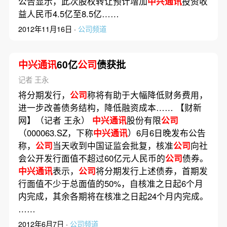
公告显示，此次股权转让预计增加
中兴通讯
投资收
益人民币4.5亿至8.5亿……
2012年11月16日 ·
公司频道
中兴通讯
60亿
公司
债获批
记者 王永
将分期发行，
公司
称将有助于大幅降低财务费用，
进一步改善债务结构，降低融资成本…… 【财新
网】（记者 王永）
中兴通讯
股份有限
公司
（000063.SZ，下称
中兴通讯
）6月6日晚发布公告
称，
公司
当天收到中国证监会批复，核准
公司
向社
会公开发行面值不超过60亿元人民币的
公司
债券。
中兴通讯
表示，
公司
将分期发行上述债券，首期发
行面值不少于总面值的50%，自核准之日起6个月
内完成，其余各期将在核准之日起24个月内完成。
……
2012年6月7日 ·
公司频道