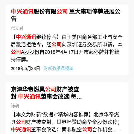
中兴通讯
股份有限
公司
重大事项停牌进展公
告
张立君
【
中兴通讯
继续停牌】由于美国商务部工业与安全
局激活拒绝令，经
公司
向深圳证券交易所申请，本
公司
A股股份自2018年4月17日开市起停牌并将维
持停牌。……
2018年5月23日 ·
财新数据通频道
京津华帝燃具
公司
财产被查
封
中兴通讯
董事会改选|每日
数据精华
陈萌
【本文为财新“数据+”精华内容推荐】北京华帝燃
具
公司
财产被查封，世界杯赞助商华帝股份跌停；
中兴通讯
董事会改选；南非航空
公司
合作机会……