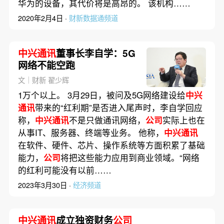
华为的设备，其代价将是高昂的。 该机构……
2020年2月4日 ·
财新数据通频道
中兴通讯
董事长李自学：5G
网络不能空跑
文｜财新 翟少辉
1万个以上。 3月29日，被问及5G网络建设给
中兴
通讯
带来的“红利期”是否进入尾声时，李自学回应
称，
中兴通讯
不是只做通讯网络，
公司
实际上也在
从事IT、服务器、终端等业务。 他称，
中兴通讯
在软件、硬件、芯片、操作系统等方面积累了基础
能力，
公司
将把这些能力应用到商业领域。“网络
的红利可能没有以前……
2023年3月30日 ·
经济频道
中兴通讯
成立独资财务
公司