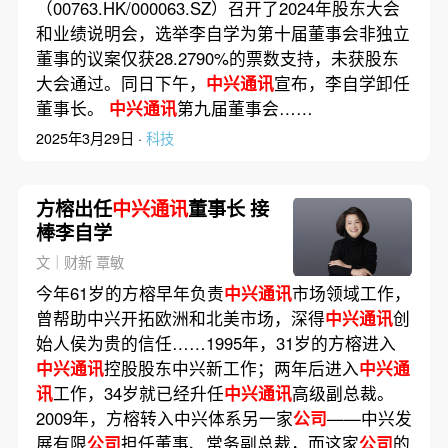
（00763.HK/000063.SZ）召开了2024年股东大会
和业绩说明会，选举李自学为第十届董事会非独立
董事的议案仅获28.2790%的票数支持，未获股东
大会通过。同日下午，
中兴通讯
宣布，李自学卸任
董事长。
中兴通讯
第九届董事会……
2025年3月29日 ·
科技
方榕出任
中兴通讯
董事长 接
棒李自学
文｜财新 覃敏
今年61岁的方榕早年负责
中兴通讯
市场领域工作，
曾帮助中兴开拓欧洲和北美市场，深得
中兴通讯
创
始人侯为贵的信任……1995年，31岁的方榕进入
中兴通讯
控股股东中兴新工作；两年后进入
中兴通
讯
工作，34岁就已经升任
中兴通讯
高级副总裁。
2009年，方榕转入中兴体系另一家
公司
——中兴发
展有限
公司
担任董事、常务副总裁，而这家
公司
的