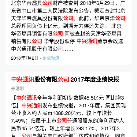
北京华帝燃具
公司
财产被查封 2018年6月29日，广
东省中山市第二人民法院发布公告，裁定查封北京
天津华帝燃具股份有限
公司
。此前，华帝京津
公司
总经理因负债上亿元，到期无力偿还失踪。 北京
华帝燃具销售有限
公司
同被查封的天津华帝燃具
销售有限
公司
华帝股份跌停
中兴通讯
董事会改选
中兴通讯股份有限公司……
2018年7月2日 ·
金融频道
中兴通讯
股份有限
公司
2017年度业绩快报
朱琳娜
【
中兴通讯
全年净利润初步数据45.5亿元 同比增3
倍】
中兴通讯
发布业绩快报，2017年度，集团实现
营业收入约人民币1088.20亿元，较上年增长
7.49%；归属于上市
公司
普通股股东的净利润约人
民币45.54亿元，较上年增长293.17%。2017年3
月，
公司
与相关美国政府部门达成和解协议，同意