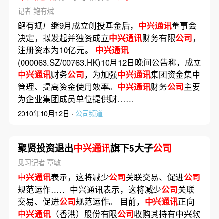
记者 鲍有斌
鲍有斌）继9月成立创投基金后，
中兴通讯
董事会
决定，拟发起并独资成立
中兴通讯
财务有限
公司
，
注册资本为10亿元。
中兴通讯
(000063.SZ/00763.HK)10月12日晚间公告称，成立
中兴通讯
财务
公司
，为加强
中兴通讯
集团资金集中
管理、提高资金使用效率。
中兴通讯
财务
公司
主要
为企业集团成员单位提供财……
2010年10月12日 ·
公司频道
聚贤投资退出
中兴通讯
旗下5大子
公司
见习记者 覃敏
中兴通讯
表示，这将减少
公司
关联交易、促进
公司
规范运作…… 中兴通讯表示，这将减少
公司
关联
交易、促进
公司
规范运作。 目前，
中兴通讯
正向
中兴通讯
（香港）股份有限
公司
收购其持有中兴软