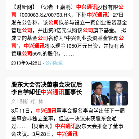
【财新网】（记者 王嘉鹏）
中兴通讯
股份有限
公
司
（000063.SZ/00763.HK，下称
中兴通讯
）27日
发布公告称，该
公司
拟参与设立一家创业投资基金
管理
公司
，并出资3亿元认购该
公司
旗下基金。 拟
成立的基金
公司
名称为“中兴创业投资基金管理
公
司
”，
中兴通讯
将以现金1650万元出资，并持有该
管理
公司
55%的股份。……
2010年9月28日 ·
公司频道
股东大会否决董事会决议后
李自学卸任
中兴通讯
董事长
文｜财新 刘沛林
3月11日，
中兴通讯
董事会提名李自学出任下一届
董事会非独立董事，但这一决议未获股东会通
过…… 【财新网】
中兴通讯
股东大会推翻了董事
会决议。3月28日，
中兴通讯