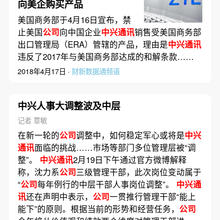
向美企购买产品
美国商务部于4月16日宣布，禁
止美国
公司
向中国企业
中兴通讯
销售受美国商务部
出口管理局（ERA）管辖的产品，理由是
中兴通讯
违反了2017年与美国商务部达成的和解条款……
2018年4月17日 ·
财新数据通频道
中兴人事大调整波及中层
记者 覃敏
在新一轮的
公司
调整中，如何稳定军心或将是
中兴
通讯
面临的挑战……市场等部门多位管理层被“调
整”。
中兴通讯
2月19日下午通过官方微博解释
称，沈力系
公司
三级管理干部，此次岗位变动属于
“
公司
每年例行的中层干部人事岗位调整”。
中兴通
讯
还在声明中表示，
公司
一贯推行管理干部“能上
能下”的原则。根据当前的形势和经营任务，
公司