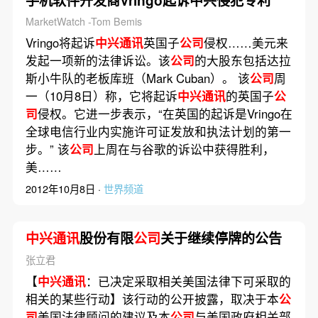
手机软件开发商Vringo起诉中兴侵犯专利
MarketWatch -Tom Bemis
Vringo将起诉
中兴通讯
英国子
公司
侵权……美元来
发起一项新的法律诉讼。该
公司
的大股东包括达拉
斯小牛队的老板库班（Mark Cuban）。 该
公司
周
一（10月8日）称，它将起诉
中兴通讯
的英国子
公
司
侵权。它进一步表示，“在英国的起诉是Vringo在
全球电信行业内实施许可证发放和执法计划的第一
步。” 该
公司
上周在与谷歌的诉讼中获得胜利，
美……
2012年10月8日 ·
世界频道
中兴通讯
股份有限
公司
关于继续停牌的公告
张立君
【
中兴通讯
：已决定采取相关美国法律下可采取的
相关的某些行动】该行动的公开披露，取决于本
公
司
美国法律顾问的建议及本
公司
与美国政府相关部