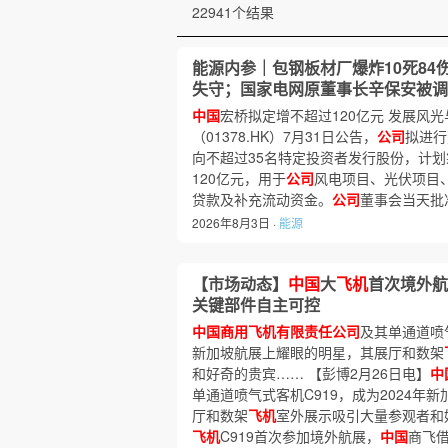
22941个结果
能源内参｜包钢板材厂爆炸10死84
失守；国家电网原董事长辛保安被调
中国
宏桥拟定增不超过120亿元 发展风
（01378.HK）7月31日公告，
公司
拟进行
向不超过35名特定投资者发行股份，计
120亿元，用于
公司
风电项目、光伏项目
贷款及补充流动资金。
公司
董事会当天批
2026年8月3日 ·
能源
【市场动态】
中国
大
飞机
首次境外航
关键部件自主可控
中国商用飞机有限责任公司
及其单通道喷气
新加坡航展上耀眼的明星，其展厅和数架
和好奇的贵宾…… 【彭博2月26日电】
中
单通道喷气式客机C919，成为2024年
厅和数架
飞机
室外展示吸引大量参观者和
飞机
C919首次参加境外航展，
中国
商飞