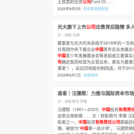
土耳其的合资
公司
Ford Ot……
2026年8月2日 ·
财新数据通频道
光大旗下上市
公司
出售背后隐情 多
文｜财新 刘冉
嘉事堂与光大的关系始于2018年的一次央
共青团中央下属企业
中国
青年实业发展总
中国
青少年发展基金会等发起成立嘉事实
司
确定医药经营为主营业务，更名为嘉事
事堂”），此后历经股份制改造，并于20
2026年8月7日 ·
金融我闻
逝者｜汪建熙：力推与国际资本市场
文｜财新周刊 李箐
汪建熙（1951—2023）
中国
投资
有限责
会原主席助理…… 文｜财新周刊 李箐 汪
拓者之一，
中国
投资
有限责任公司
原副总
理，被誉为“
中国
第一会计师”。 汪建熙祖