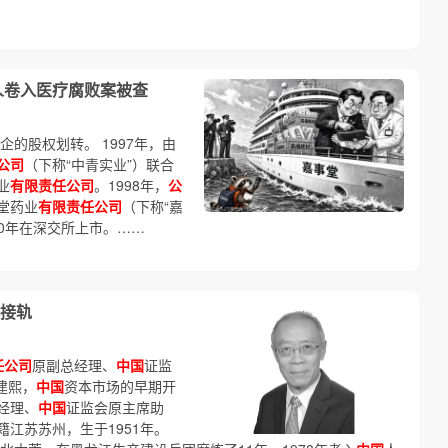
人卷入医疗腐败案被查
企的股权划转。 1997年，由
公司
（下称“中青实业”）联合
业
有限责任公司
。1998年，
公
堂药业
有限责任公司
（下称“嘉
10年在深交所上市。……
接轨
任公司
原副总经理、
中国
证监
建熙，
中国
资本市场的早期开
经理、
中国
证监会原主席助
籍江苏苏州，生于1951年。