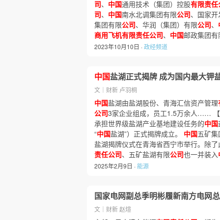
司
、
中国
通用技术（集团）控股
有限责任
司
、
中国
南水北调集团有限
公司
、国家开
集团有限
公司
、华润（集团）有限
公司
、
商用飞机有限责任公司
、
中国
邮政集团有
2023年10月10日 ·
政经频道
中国
盐湖正式揭牌 成为国内最大钾
文｜财新 卢羽桐
中国
盐湖由盐湖股份、青海汇信资产管理
公司
3家企业组成，员工1.5万余人……
承担世界级盐湖产业基地建设任务的
中国
“
中国
盐湖”）正式揭牌成立。
中国
五矿集
盐湖揭牌仪式在青海省西宁市举行。除了此
责任公司
、五矿盐湖有限
公司
也一并装入
2025年2月9日 ·
能源
国家电网副总季明彬履新南方电网总
文｜财新 赵煊