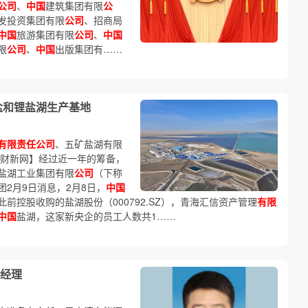
公司
、
中国
建筑集团有限
公
发投资集团有限
公司
、招商局
中国
旅游集团有限
公司
、
中国
限
公司
、
中国
出版集团有……
盐和锂盐湖生产基地
有限责任公司
、五矿盐湖有限
 【财新网】经过近一年的筹备，
盐湖工业集团有限
公司
（下称
团2月9日消息，2月8日，
中国
前控股收购的盐湖股份（000792.SZ），青海汇信资产管理
有限
中国
盐湖，这家新央企的员工人数共1……
经理