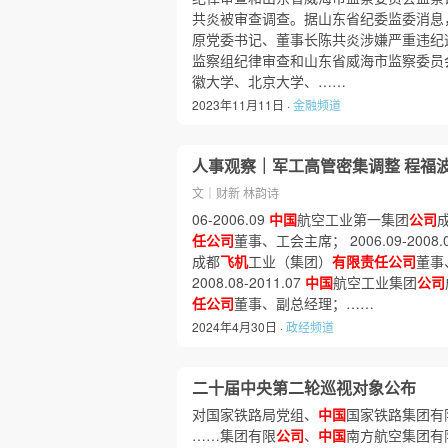
共炎被审查调查。据山东省纪委监委消息
原党委书记、董事长陈共炎涉嫌严重违纪
监察组纪律审查和山东省威海市监察委员会
徽大学、北京大学、……
2023年11月11日 ·
金融频道
人事观察｜军工高管密集调整 程福
文｜财新 林韵诗
06-2006.09
中国
航空工业第一集团
公司
任公司
董事、工会主席； 2006.09-2008.
成都
飞机
工业（集团）
有限责任公司
董事
2008.08-2011.07
中国
航空工业集团
公司
任公司
董事、副总经理；……
2024年4月30日 ·
政经频道
二十届中央第二轮巡视对象公布
对国家铁路局党组、
中国
国家铁路集团有
……集团有限
公司
、
中国
南方航空集团有