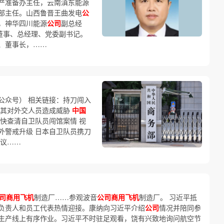
产准备办主任，云南滇东能源
部主任。山西鲁晋王曲发电
公
，神华四川能源
公司
副总经
)董事、总经理、党委副书记。
、董事长，……
公众号） 相关链接：持刀闯入
认其对外交人员造成威胁
中国
快查清自卫队员闯馆案情 视
外警戒升级 日本自卫队员携刀
抗议……
司商用飞机
制造厂……参观波音
公司商用飞机
制造厂。 习近平抵
负责人和员工代表热情迎接。康纳向习近平介绍
公司
情况并陪同参
生产线上有序作业。习近平不时驻足观看，饶有兴致地询问航空节