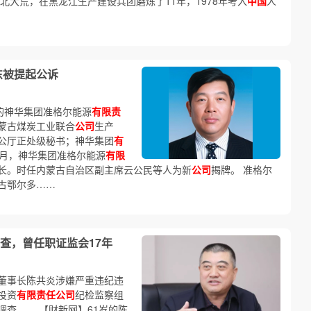
北大荒，在黑龙江生产建设兵团磨炼了11年，1978年考入
中国
人
东被提起公诉
的神华集团准格尔能源
有限责
蒙古煤炭工业联合
公司
生产
公厅正处级秘书；神华集团
有
年3月，神华集团准格尔能源
有限
长。时任内蒙古自治区副主席云公民等人为新
公司
揭牌。 准格尔
古鄂尔多……
查，曾任职证监会17年
董事长陈共炎涉嫌严重违纪违
投资
有限责任公司
纪检监察组
查…… 【财新网】61岁的陈