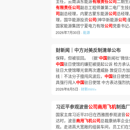
主任，云南滇东能源
有限责任公司
二期生
有限责任公司
副总工程师兼第二电厂生技
司
副总经理，内蒙古蒙东能源
公司
总经理
理，国华能源投资
公司
(神华新能源
公司
国家能源集团宁夏电力有限
公司
党委书记
2026年7月30日 ·
能源
财新闻｜中方对美反制清单公布
保释，但被驳回。 （据“
中国
新闻社”微信
中国
驻日使馆的嫌犯被提起公诉 检方承
驻日大使馆曝光曾两次遭威胁 敦促日方加
线｜不法分子擅闯风波后，
中国
驻日使馆
具强行闯入
中国
驻日使馆 中方表达强烈
2026年8月5日 ·
财新mini+
习近平参观波音
公司商用飞机
制造厂
国家主席习近平23日在西雅图参观波音
公
达时，波音
商用飞机公司
总裁康纳率企业
观。走进高大宽敞的组装车间，员工们在