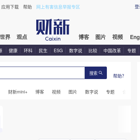
登
应用下载
帮助
网上有害信息举报专区
世界
观点
博客
图片
视频
Eng
源
健康
环科
民生
ESG
数字说
比较
中国改革
专题
搜索
帮助？
闻
财新mini+
博客
视频
图片
数字说
专题
会议