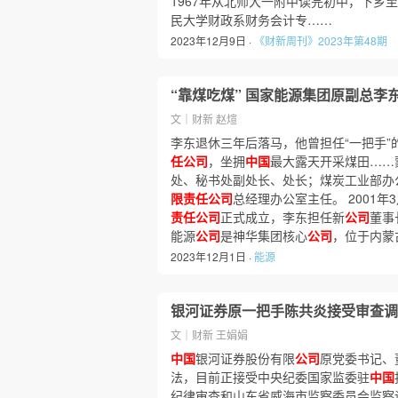
1967年从北师大一附中读完初中，下乡至
民大学财政系财务会计专……
2023年12月9日 ·
《财新周刊》2023年第48期
“靠煤吃煤” 国家能源集团原副总李
文｜财新 赵煊
李东退休三年后落马，他曾担任“一把手”
任公司
，坐拥
中国
最大露天开采煤田……
处、秘书处副处长、处长；煤炭工业部办
限责任公司
总经理办公室主任。 2001
责任公司
正式成立，李东担任新
公司
董事
能源
公司
是神华集团核心
公司
，位于内蒙
2023年12月1日 ·
能源
银河证券原一把手陈共炎接受审查调
文｜财新 王娟娟
中国
银河证券股份有限
公司
原党委书记、
法，目前正接受中央纪委国家监委驻
中国
纪律审查和山东省威海市监察委员会监察调