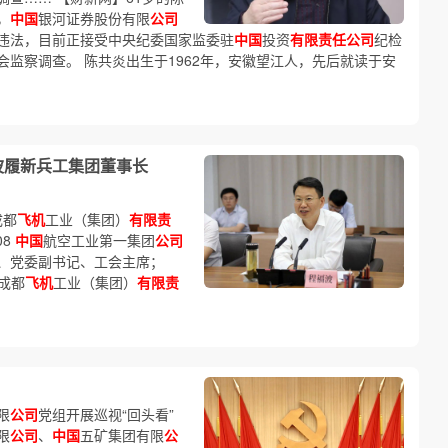
，
中国
银河证券股份有限
公司
违法，目前正接受中央纪委国家监委驻
中国
投资
有限责任公司
纪检
监察调查。 陈共炎出生于1962年，安徽望江人，先后就读于安
波履新兵工集团董事长
成都
飞机
工业（集团）
有限责
08
中国
航空工业第一集团
公司
、党委副书记、工会主席；
成都
飞机
工业（集团）
有限责
限
公司
党组开展巡视“回头看”
限
公司
、
中国
五矿集团有限
公