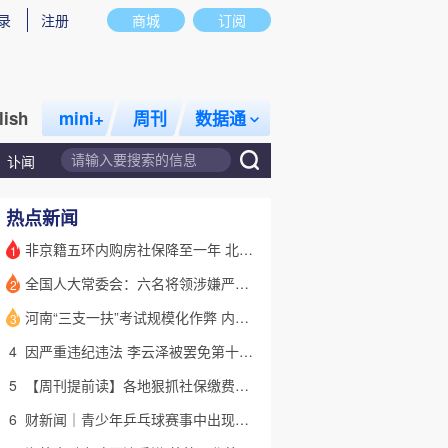
录
注册
商城
订阅
lish
mini+
周刊
数据通
讣闻
热点新闻
非京籍五环内购房社保降至一年 北京市公积金最高可贷340万元
1
全国人大常委会：六名将领涉嫌严重违纪违法 被罢免全国人大代表
2
话题
特别呈现
私房课
河南“三支一扶”考试规模化作弊 内外勾结提前获取试卷
3
4
因严重违纪违法 李云泽被罢免第十四届全国人大代表职务
5
【周刊提前读】各地狠抓社保缴费基数 合规与企业减负如何平衡？
6
财新闻｜青少年乒乓球赛事中出现严重赛风赛纪问题，乒协发文