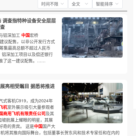
时间不限
全文
智能排序
伤 调查指特种设备安全层层
查
光与铝深加工
中国
宏桥
建议配售，以非公开发行方式
划筹集最高总额不超过人民币
、铝深加工项目以及偿还银行
准了这一建议配售。……
展亮相受瞩目 据悉将推进
式客机C919，成为2024年
飞机
室外展示吸引大量参观者
国商用飞机有限责任公司
及其
新加坡航展上耀眼的明星，其展
好奇的贵宾。 这是
中国
国产大
借机将其推向国际舞台，包括董事长贺东风和技术专家任和在内的