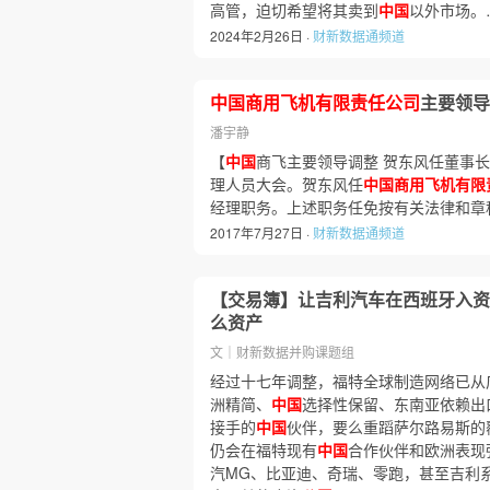
高管，迫切希望将其卖到
中国
以外市场。
2024年2月26日 ·
财新数据通频道
中国商用飞机有限责任公司
主要领导
潘宇静
【
中国
商飞主要领导调整 贺东风任董事
理人员大会。贺东风任
中国商用飞机有限
经理职务。上述职务任免按有关法律和章
2017年7月27日 ·
财新数据通频道
【交易簿】让吉利汽车在西班牙入资
么资产
文｜财新数据并购课题组
经过十七年调整，福特全球制造网络已从
洲精简、
中国
选择性保留、东南亚依赖出
接手的
中国
伙伴，要么重蹈萨尔路易斯的
仍会在福特现有
中国
合作伙伴和欧洲表现
汽MG、比亚迪、奇瑞、零跑，甚至吉利