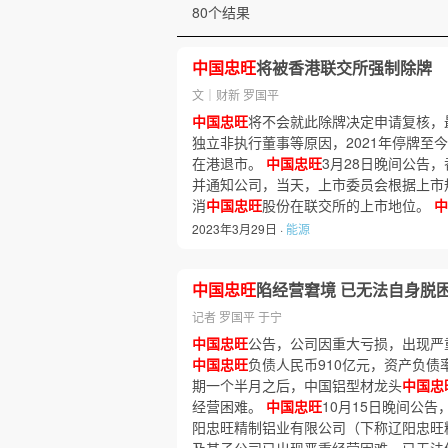
80个结果
中国忠旺
将被香港联交所强制除牌
文｜财新 罗国平
中国忠旺
将不会就此除牌决定申请复核，
独立非执行董事等原因，2021年停牌至
在港退市。
中国忠旺
3月28日晚间公告，
并通知公司，当天，上市委员会根据上市规
消
中国忠旺
股份在联交所的上市地位。
中
2023年3月29日 ·
能源
中国忠旺
陷经营窘境 已无法自身脱
记者 罗国平 于宁
中国忠旺
公告，公司因重大亏损，出现严重
中国忠旺
负债人民币910亿元，资产负债率
期一个半月之后，中国铝型材龙头
中国忠
经营困难。
中国忠旺
10月15日晚间公
阳忠旺精制铝业有限公司（下称辽阳忠旺