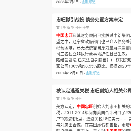
2023年7月3日 ·
金融频道
忠旺拟引战投 债务处置方案未定
文｜财新 罗国平 于宁
中国忠旺
及其财务顾问已接触过中铝集团
望之中，辽宁省政府部门也已介入债务处
经营困难。已无法依靠自身力量解决当前
司三名独立非执行董事均辞任且已生效。
陷经营窘境 已无法自身脱困》） 辽阳忠
家公司100%和96.55%股比。根据2020
2021年12月10日 ·
金融频道
被认定逃避关税 忠旺创始人相关公司
文｜财新 罗国平
美方认定，
中国忠旺
创始人刘忠田相关的
税，2011-2014年间向美国合计出口了
户”的铝制托盘，逃避关税18亿美元……
与刘忠田合谋，在美国虚假销售铝，虚增
骗投资者。事实上，美方对
中国忠旺
的调