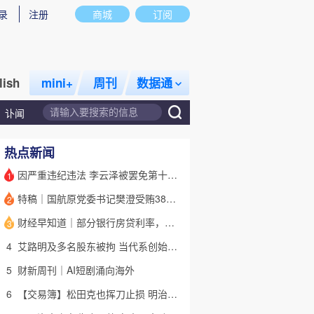
录
注册
商城
订阅
lish
mini+
周刊
数据通
讣闻
热点新闻
因严重违纪违法 李云泽被罢免第十四届全国人大代表职务
1
特稿｜国航原党委书记樊澄受贿3847万元二审待宣判 否认大多数指控
2
话题
特别呈现
私房课
财经早知道｜部分银行房贷利率，降至“2字头
3
4
艾路明及多名股东被拘 当代系创始人因何此时被清算
5
财新周刊｜AI短剧涌向海外
6
【交易簿】松田克也挥刀止损 明治折戟中国乳业