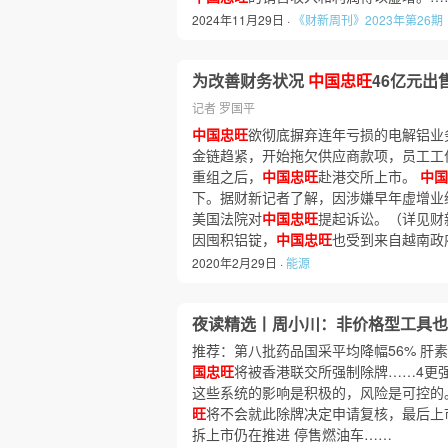
2024年11月29日 ·
《财新周刊》2023年第26期
为改善财务状况
中国忠旺
46亿元出
记者 罗国平
中国忠旺
欲彻底摒弃连年亏损的电解铝业务
金链趋紧，开始拖欠供应商款项，员工工
重组之后，
中国忠旺
赴港交所上市。
中国
下。据财新记者了解，因涉嫌早年虚增业绩
美国法院对
中国忠旺
提起诉讼。（详见财
因囤积铝锭，
中国忠旺
也受到来自越南政
2020年2月29日 ·
能源
夜读精选丨周小川：非价格型工具也
推荐：第八批药品国采平均降幅56% 肝
国忠旺
将被香港联交所强制除牌……4更强
这些系统的影响是积极的，风险是可控的。
旺
将不会就此除牌决定申请复核，最后上市日
拆上市仍在推进 停售燃油车……