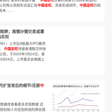
公司再以货款形式返汇给
中国忠旺
，资金形成闭环，
中国忠旺
的销
有未……
除牌；南钢沙钢交易或遭
购买权
.SH ）上市后A股最大IPO募资
元。
中国忠旺
将被香港联交所除
晚间公告，于2023年3月24日，香
3月24日，上市委员会根据上
月扩张背后的细节/还原
中
进入数据库查看更多宏观数据 还
集团创始人刘忠田和他的两名接