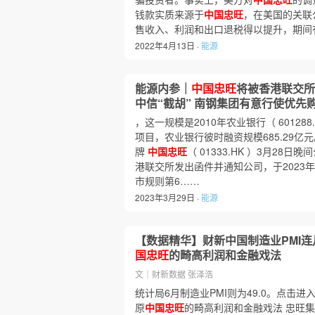
钱款实质来源于
中国忠旺
，在美国的关联
售收入、利润和出口退税得以提升，期间
2022年4月13日 ·
能源
能源内参｜
中国忠旺
将被香港联交所
中信“截胡” 南钢集团有意行使优先
，这一规模是2010年农业银行（ 601288
项目，农业银行彼时融资规模685.29亿
牌
中国忠旺
（ 01333.HK ）3月28日
港联交所发出函件并通知公司，于2023年
市规则第6……
2023年3月29日 ·
能源
【数据精华】财新中国制造业PMI连
国忠旺
的畸高利润和金融戏法
文｜财新数据 张泽浩
统计局6月制造业PMI则为49.0。点击
原
中国忠旺
的畸高利润和金融戏法 忠旺