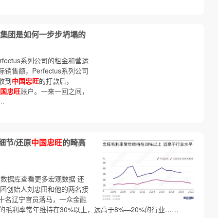
集团是如何一步步坍塌的
rfectus系列公司的租金和营运
额，Perfectus系列公司
收到
中国忠旺
的打款后，
国忠旺
账户。一来一回之间，
…
细节/还原
中国忠旺
的畸高
进入数据库查看更多宏观数据 还
集团创始人刘忠田和他的两名接
十名辽宁官员落马，一众金融
HK ）的毛利率常年维持在30%以上，远高于8%—20%的行业……