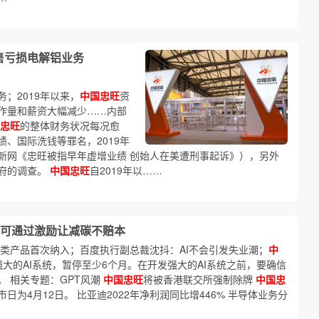
售亏损电解铝业务
；2019年以来，
中国忠旺
资
作量和薪资大幅减少……内部
忠旺
的整体财务状况每况愈
、国际洗钱等罪名，2019年
新网《忠旺被指早年虚增业绩 创始人在美遭刑事起诉》），另外
府的调查。
中国忠旺
自2019年以……
可通过激励让减碳不赔本
素类产品首次纳入；百度执行副总裁沈抖：AI不会引发失业潮；
中
大的AI系统，暂停至少6个月。在开发强大的AI系统之前，要确信
 相关专题：GPT风潮
中国忠旺
将被香港联交所强制除牌
中国忠
为4月12日。 比亚迪2022年净利润同比增446% 半导体业务分