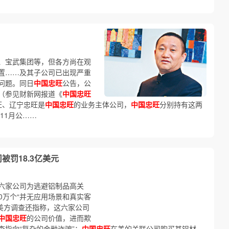
、宝武集团等，但各方尚在观
置……及其子公司已出现严重
问题。同日
中国忠旺
公告，公
（参见财新网报道《
中国忠旺
旺、辽宁忠旺是
中国忠旺
的业务主体公司，
中国忠旺
分别持有这两
年11月公……
被罚18.3亿美元
六家公司为逃避铝制品高关
220万个“并无应用场景和真实客
 美方调查还指称，这六家公司
中国忠旺
的公司价值，进而欺
查指向“复杂的金融诈骗”：
中国忠旺
在美的关联公司购买其铝材，