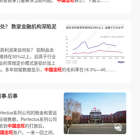
依靠自身力量解决当前问题。
中国忠旺
表示，下属公……
处？ 数家金融机构深陷泥
高利润来自何处？ 铝制品龙
常年维持在30%以上，远高于行业
业的常规定价模式是铝价加上
%。多年财报数据显示，
中国忠旺
的毛利率在18.3%—40.……
事·后事
rfectus系列公司的租金和营运
额，Perfectus系列公司
收到
中国忠旺
的打款后，
国忠旺
账户。一来一回之间，
…