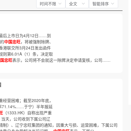
时间不限
全文
智能排序
最后上市日为4月12日……到
今的
中国忠旺
，将被强制除牌、
香港联交所3月24日发出函件
则第6.01A（1）条，决定取
国忠旺
表示，公司将不会就这一除牌决定申请复核，公司……
困
经营困难；截至2020年底，
71.14%……于宁）半年报延
旺
（1333.HK）自称出现严重
告，当天，公司收到下属公司辽
精制）、辽宁忠旺集团的通知，因重大亏损、运营困难，下属公司