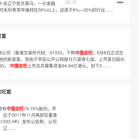
十名辽宁官员落马，一众金融
HK ）的毛利率常年维持在30%以上，远高于8%—20%的行业……
首富
限公司（香港交易所代码：01333，下称
中国忠旺
）5月8日正式在
地的新首富，但由于早前公开认购部分只录得七成，上市首日股价
股价。
中国忠旺
上市总共募集资金94.94亿港元，创下2……
忠旺案
）持有
中国忠旺
74.16%股份。早
O，后于2017年11月再辞任董事
01333.HK）发布公告称，公司
、辽……