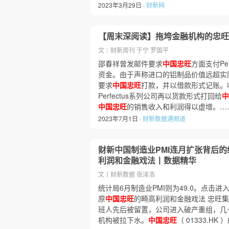
2023年3月29日 ·
财新网
【周末深阅读】拖垮金融机构的忠旺
文｜财新周刊 于宁 罗国平
邵春祥曾发邮件要求
中国忠旺
方面支付Pe
资金。由于声称进口的铝制品价值远超实际销售
要求
中国忠旺
打款，并以借款形式记账。
Perfectus系列公司再以货款形式打回给
中
中国忠旺
的销售收入和利润得以虚增。…
2023年7月1日 ·
财新数据通频道
财新中国制造业PMI连月扩张背后的
利润和金融戏法丨数据精华
文丨财新数据 张泽浩
统计局6月制造业PMI则为49.0。点击
原
中国忠旺
的畸高利润和金融戏法 忠旺
班人先后被留置，公司进入破产重组，几
机构被拉下水。
中国忠旺
（ 01333.