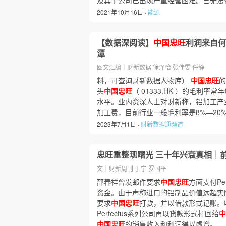
及其子公司已出现严重经营困难。已无法
2021年10月16日 ·
能源
【数据深阅读】
中国忠旺
利润来自何
潭
图文汇编｜财新数据 徐泽怡 张佳雯 任静
料，可查询财新数据人物库）
中国忠旺
的
头
中国忠旺
（ 01333.HK ）的毛利率
水平。业内资深人士对财新称，铝加工产
加工费，目前行业一般毛利率是8%—20
2023年7月1日 ·
财新数据通频道
忠旺重整现曙光 三十年兴衰真相｜前
文｜财新周刊 于宁 罗国平
邵春祥曾发邮件要求
中国忠旺
方面支付Pe
资金。由于声称进口的铝制品价值远超实际销售
要求
中国忠旺
打款，并以借款形式记账。
Perfectus系列公司再以货款形式打回给
中
中国忠旺
的销售收入和利润得以虚增。…