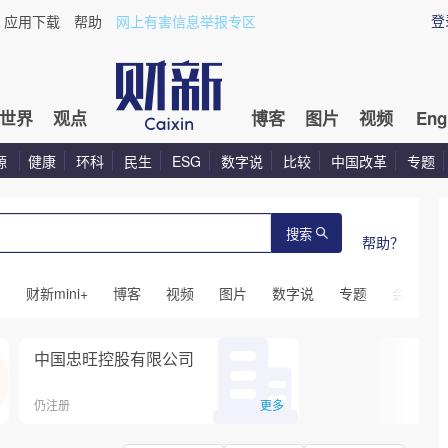
登
应用下载
帮助
网上有害信息举报专区
世界
观点
博客
图片
视频
Eng
源
健康
环科
民生
ESG
数字说
比较
中国改革
专题
搜索
帮助？
闻
财新mini+
博客
视频
图片
数字说
专题
会议
中国忠旺控股有限公司
仍注册
更多