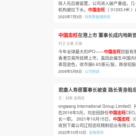
班人先后被留置，公司进入破产重组，几
机构被拉下水。
中国忠旺
（ 01333.
2023年7月3日 ·
财新数据通频道
中国忠旺
在港上市 董事长成内地新
刘卫 记者 王端
今年全球最大的IPO——
中国忠旺
控股有
香港交易所挂牌上市，虽因此催生中国内
表现逊色，收市报6.63港元/股，跌穿招
2009年5月8日 ·
公司频道
君康人寿原董事长被查 路长青身陷
文｜财新 吴雨俭
ongwang International Group Limited
在2016年3月，刘忠田辞任
中国忠旺
CE
长一职。 2021年10月15日，
中国忠旺
（
收到下属公司辽阳忠旺精制铝业有限公司
2022年10月10日 ·
金融我闻