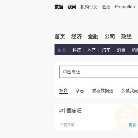
数据
我闻
机构订阅
会议
Promotion
首页
经济
金融
公司
政经
更多
科技
地产
汽车
消费
能
综合
杂志
财新数据通
金融我
#中国忠旺
17篇文章
更多