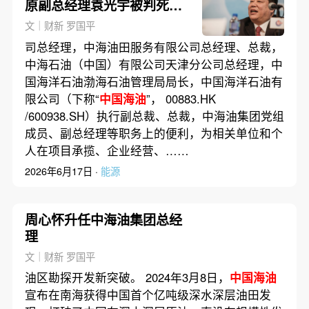
原副总经理袁光宇被判死缓
（更新）
文｜财新 罗国平
司总经理，中海油田服务有限公司总经理、总裁，
中海石油（中国）有限公司天津分公司总经理，中
国海洋石油渤海石油管理局局长，中国海洋石油有
限公司（下称“
中国海油
”， 00883.HK
/600938.SH）执行副总裁、总裁，中海油集团党组
成员、副总经理等职务上的便利，为相关单位和个
人在项目承揽、企业经营、……
2026年6月17日 ·
能源
周心怀升任中海油集团总经
理
文｜财新 罗国平
油区勘探开发新突破。 2024年3月8日，
中国海油
宣布在南海获得中国首个亿吨级深水深层油田发