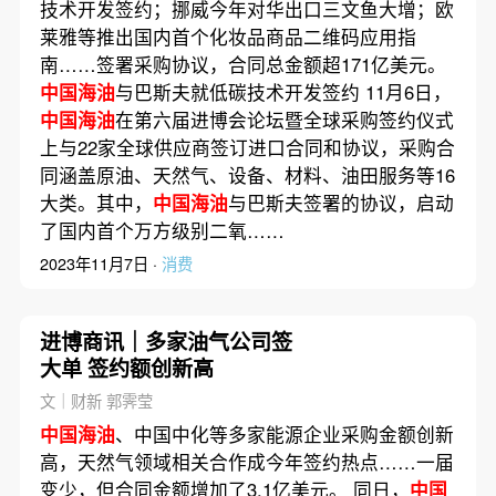
技术开发签约；挪威今年对华出口三文鱼大增；欧
莱雅等推出国内首个化妆品商品二维码应用指
南……签署采购协议，合同总金额超171亿美元。
中国海油
与巴斯夫就低碳技术开发签约 11月6日，
中国海油
在第六届进博会论坛暨全球采购签约仪式
上与22家全球供应商签订进口合同和协议，采购合
同涵盖原油、天然气、设备、材料、油田服务等16
大类。其中，
中国海油
与巴斯夫签署的协议，启动
了国内首个万方级别二氧……
2023年11月7日 ·
消费
进博商讯｜多家油气公司签
大单 签约额创新高
文｜财新 郭霁莹
中国海油
、中国中化等多家能源企业采购金额创新
高，天然气领域相关合作成今年签约热点……一届
变少，但合同金额增加了3.1亿美元。 同日，
中国