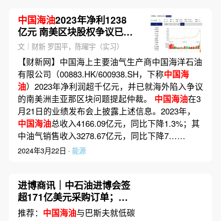
中国海油
2023年净利1238
亿元 南美区块股权争议已提
起仲裁
文｜财新 罗国平，陈曜宇（实习）
【财新网】中国海上主要油气生产商中国海洋石油
有限公司（00883.HK/600938.SH，下称
中国海
油
）2023年净利润超千亿元，并已就海外陷入争议
的南美洲圭亚那区块问题提起仲裁。
中国海油
在3
月21日的业绩发布会上披露上述信息。2023年，
中国海油
总收入4166.09亿元，同比下降1.3%；其
中油气销售收入3278.67亿元，同比下降7……
2024年3月22日 ·
能源
进博商讯｜中石油进博会签
超171亿美元采购订单；国
产达芬奇Xi手术机器人上市
推荐：
中国海油
与巴斯夫就低碳