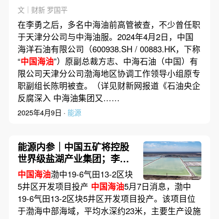
新）
文｜财新 罗国平
在李勇之后，多名中海油前高管被查，不少曾任职
于天津分公司与中海油服。2024年4月2日，中国
海洋石油有限公司（600938.SH / 00883.HK，下称
“
中国海油
”）原副总裁方志、中海石油（中国）有
限公司天津分公司渤海地区协调工作领导小组原专
职副组长陈明被查。（详见财新网报道《石油央企
反腐深入 中海油集团又……
2025年4月9日 ·
能源
能源内参｜中国五矿将控股
世界级盐湖产业集团；李彦
宏拜访中石油 推动能源行业
中国海油
渤中19-6气田13-2区块
数字化智能化融合
5井区开发项目投产
中国海油
5月7日消息，渤中
19-6气田13-2区块5井区开发项目投产。该项目位
于渤海中部海域，平均水深约23米，主要生产设施