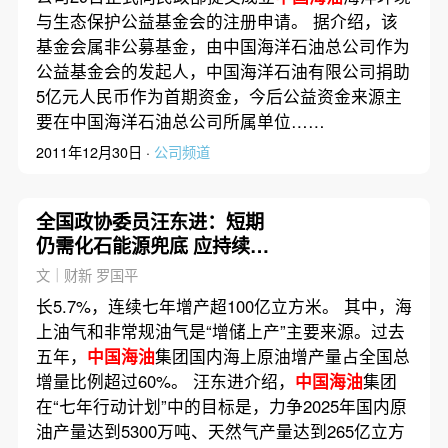
与生态保护公益基金会的注册申请。 据介绍，该
基金会属非公募基金，由中国海洋石油总公司作为
公益基金会的发起人，中国海洋石油有限公司捐助
5亿元人民币作为首期资金，今后公益资金来源主
要在中国海洋石油总公司所属单位……
2011年12月30日 ·
公司频道
全国政协委员汪东进：短期
仍需化石能源兜底 应持续加
大“增储上产”
文｜财新 罗国平
长5.7%，连续七年增产超100亿立方米。 其中，海
上油气和非常规油气是“增储上产”主要来源。过去
五年，
中国海油
集团国内海上原油增产量占全国总
增量比例超过60%。 汪东进介绍，
中国海油
集团
在“七年行动计划”中的目标是，力争2025年国内原
油产量达到5300万吨、天然气产量达到265亿立方