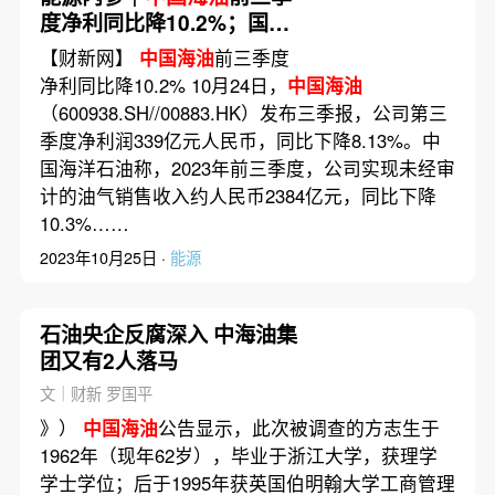
度净利同比降10.2%；国内
汽、柴油价格每吨下调70元
【财新网】
中国海油
前三季度
净利同比降10.2% 10月24日，
中国海油
（600938.SH//00883.HK）发布三季报，公司第三
季度净利润339亿元人民币，同比下降8.13%。中
国海洋石油称，2023年前三季度，公司实现未经审
计的油气销售收入约人民币2384亿元，同比下降
10.3%……
2023年10月25日 ·
能源
石油央企反腐深入 中海油集
团又有2人落马
文｜财新 罗国平
》）
中国海油
公告显示，此次被调查的方志生于
1962年（现年62岁），毕业于浙江大学，获理学
学士学位；后于1995年获英国伯明翰大学工商管理