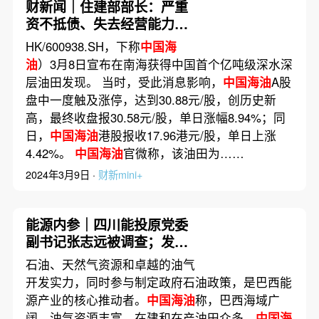
财新闻｜住建部部长：严重
资不抵债、失去经营能力的
房企，该破产破产、该重组
HK/600938.SH，下称
中国海
重组
油
）3月8日宣布在南海获得中国首个亿吨级深水深
层油田发现。 当时，受此消息影响，
中国海油
A股
盘中一度触及涨停，达到30.88元/股，创历史新
高，最终收盘报30.58元/股，单日涨幅8.94%；同
日，
中国海油
港股报收17.96港元/股，单日上涨
4.42%。
中国海油
官微称，该油田为……
2024年3月9日 ·
财新mini+
能源内参｜四川能投原党委
副书记张志远被调查；发电
量大幅提升 上海电力上半年
石油、天然气资源和卓越的油气
扭亏为盈
开发实力，同时参与制定政府石油政策，是巴西能
源产业的核心推动者。
中国海油
称，巴西海域广
阔、油气资源丰富、在建和在产油田众多，
中国海