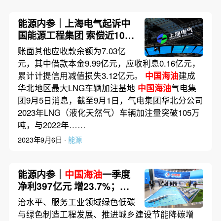
能源内参｜上海电气起诉中
国能源工程集团 索偿近10亿
元借款；
中国海油
建成华北
账面其他应收款余额为7.03亿
地区最大LNG车辆加注基地
元，其中借款本金9.99亿元，应收利息0.16亿元，
累计计提信用减值损失3.12亿元。
中国海油
建成
华北地区最大LNG车辆加注基地
中国海油
气电集
团9月5日消息，截至9月1日，气电集团华北分公司
2023年LNG（液化天然气）车辆加注量突破105万
吨，与2022年……
2023年9月6日 ·
能源
能源内参｜
中国海油
一季度
净利397亿元 增23.7%；车
网互动面临电池寿命和大规
治水平、服务工业领域绿色低碳
模反向送电两大挑战
与绿色制造工程发展、推进城乡建设节能降碳增