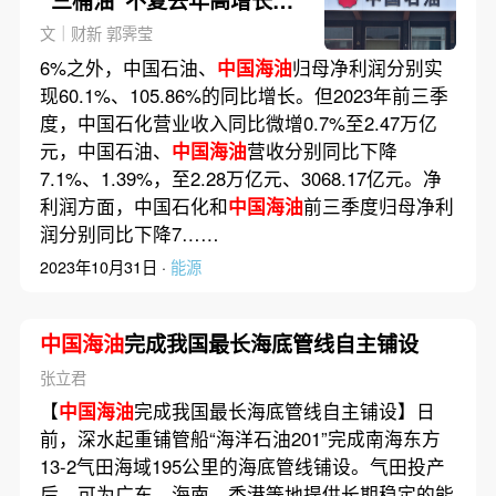
“三桶油”不复去年高增长态
势
文｜财新 郭霁莹
6%之外，中国石油、
中国海油
归母净利润分别实
现60.1%、105.86%的同比增长。但2023年前三季
度，中国石化营业收入同比微增0.7%至2.47万亿
元，中国石油、
中国海油
营收分别同比下降
7.1%、1.39%，至2.28万亿元、3068.17亿元。净
利润方面，中国石化和
中国海油
前三季度归母净利
润分别同比下降7……
2023年10月31日 ·
能源
中国海油
完成我国最长海底管线自主铺设
张立君
【
中国海油
完成我国最长海底管线自主铺设】日
前，深水起重铺管船“海洋石油201”完成南海东方
13-2气田海域195公里的海底管线铺设。气田投产
后，可为广东、海南、香港等地提供长期稳定的能