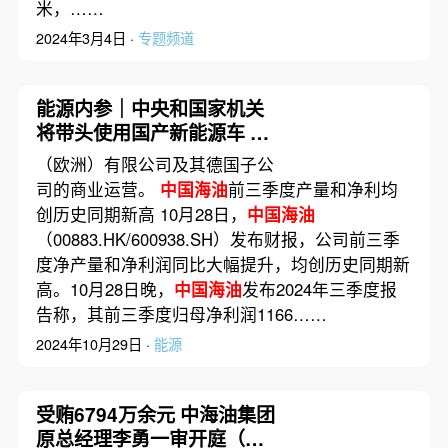
米，……
2024年3月4日 ·
专题频道
能源内参｜中央和国家机关
将带头使用国产新能源车 新
增占比不低于30%；TCL中
（欧洲）有限公司及其德国子公
环第三季度净亏损29.98亿元
司的商业运营。
中国海油
前三季度产量和净利均
创历史同期新高 10月28日，
中国海油
（00883.HK/600938.SH）发布财报，公司前三季
度净产量和净利润同比大幅提升，均创历史同期新
高。10月28日晚，
中国海油
发布2024年三季度报
告称，其前三季度归母净利润1166……
2024年10月29日 ·
能源
受贿6794万余元 中海油集团
原总经理李勇一审开庭（更