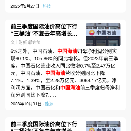
2025年2月27日 ·
科技
前三季度国际油价高位下行
“三桶油”不复去年高增长态
势
文｜财新 郭霁莹
6%之外，中国石油、
中国海油
归母净利润分别实
现60.1%、105.86%的同比增长。但2023年前三季
度，中国石化营业收入同比微增0.7%至2.47万亿
元，中国石油、
中国海油
营收分别同比下降
7.1%、1.39%，至2.28万亿元、3068.17亿元。净
利润方面，中国石化和
中国海油
前三季度归母净利
润分别同比下降7……
2023年10月31日 ·
能源
前三季度国际油价高位下行