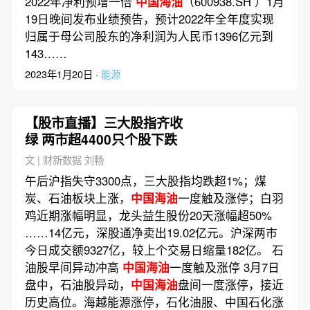
2022年净利预增一倍
中国海油
（600938.SH ）1月
19日晚间发布业绩预告，预计2022年全年度实现
归属于母公司股东的净利润为人民币1396亿元到
143……
2023年1月20日 ·
能源
【股市直播】三大股指齐收
绿 两市超4400只个股下跌
文 | 财新数据 刘畅
午后沪指失守3300点，三大股指均跌超1%；煤
炭、石油板块上涨，
中国海油
一度触及涨停；白羽
鸡近期涨幅明显，龙头益生股份20天涨幅超50%
……14亿元，深股通净卖出19.02亿元。沪深两市
今日成交额9327亿，较上个交易日缩量182亿。 石
油股早间异动冲高
中国海油
一度触及涨停 3月7日
盘中，石油股异动，
中国海油
盘间一度涨停，接近
历史高位。海越能源涨停，石化油服、中国石化涨