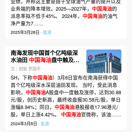
业绩，并称这主要是由于全球油气产量的提升以及
业务端的降本增效。2025—2027年，
中国海油
的
派息率拟不低于45%。 2024年，
中国海油
的油气
净产量为7……
2025年3月28日 ·
能源
南海发现中国首个亿吨级深
水油田
中国海油
盘中触及涨
停
文｜财新 罗国平
SH，下称
中国海油
）3月8日宣布在南海获得中国
首个亿吨级深水深层油田发现。 当时，受此消息
影响，
中国海油
A股盘中一度触及涨停，达到30.88
元/股，创历史新高，最终收盘报30.58元/股，单日
涨幅8.94%；同日，
中国海油
港股报收17.96港元/
股，单日上涨4.42%。
中国海油
官微称，该油……
2024年3月8日 ·
能源