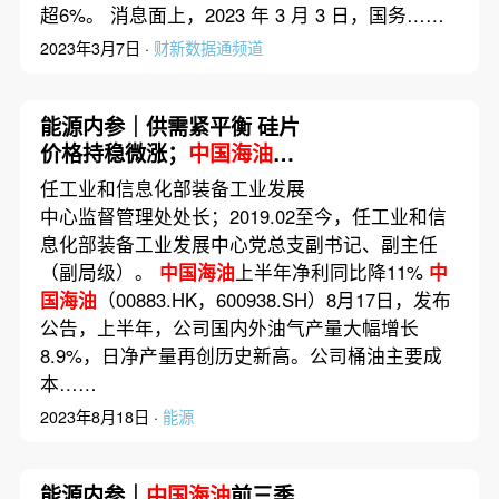
超6%。 消息面上，2023 年 3 月 3 日，国务……
2023年3月7日 ·
财新数据通频道
能源内参｜供需紧平衡 硅片
价格持稳微涨；
中国海油
上
半年净利同比降11%
任工业和信息化部装备工业发展
中心监督管理处处长；2019.02至今，任工业和信
息化部装备工业发展中心党总支副书记、副主任
（副局级）。
中国海油
上半年净利同比降11%
中
国海油
（00883.HK，600938.SH）8月17日，发布
公告，上半年，公司国内外油气产量大幅增长
8.9%，日净产量再创历史新高。公司桶油主要成
本……
2023年8月18日 ·
能源
能源内参｜
中国海油
前三季