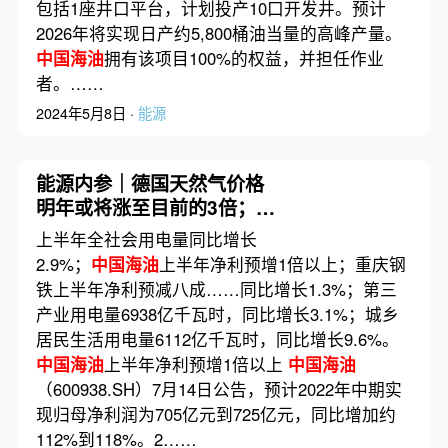
包括1座井口平台，计划投产10口开发井。预计
2026年将实现日产约5,800桶油当量的高峰产量。
中国海油
拥有该项目100%的权益，并担任作业
者。……
2024年5月8日 ·
能源
能源内参｜德国天然气价格
明年或将涨至目前的3倍；京
沪高铁上市来首次季度亏损
上半年全社会用电量同比增长
上半年预亏10亿元以上
2.9%；
中国海油
上半年净利预增1倍以上；重庆钢
铁上半年净利预减八成……同比增长1.3%；第三
产业用电量6938亿千瓦时，同比增长3.1%；城乡
居民生活用电量6112亿千瓦时，同比增长9.6%。
中国海油
上半年净利预增1倍以上
中国海油
（600938.SH）7月14日公告，预计2022年中期实
现归母净利润为705亿元到725亿元，同比增加约
112%到118%。2……