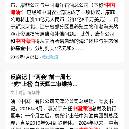
布，康菲公司与中国海洋石油总公司（下称“
中国
海油
”）已经和中国农业部达成了一项协议，康菲
公司将出资10亿元人民币（约1亿6千万美元），用
于解决河北、辽宁省部分区县养殖生物和渤海天然
渔业资源损害赔偿和补偿问题。 此外，康菲公司
和
中国海油
将从其所承诺启动的海洋环境与生态保
护基金中，分别列支1亿元和2……
2012年1月25日 ·
政经频道
反腐记｜“两会”前一周七
“虎”上榜 白天辉二审维持死
刑
文｜财新 冯华妹
油（中国）有限公司天津分公司总经理、党委书
记。2016年6月，袁光宇升任
中国海油
总裁及执行
董事；一个月之后，袁光宇出任中海油集团副总经
理，直至2019年9月到龄退休。 2024年以来，中海