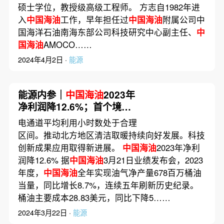
硕士学位，教授级高级工程师。 方志自1982年进
入
中国海油
工作，早年担任过
中国海油
附属公司中
国海洋石油南海东部公司科技研究中心副主任、
中
国海油
AMOCO……
2024年4月2日 ·
能源
能源内参｜
中国海油
2023年
净利润降12.6%；首个境外
回送国内绿电项目即将开工
电通道平均利用小时数处于合理
区间。推动北方地区清洁取暖持续向好发展。科技
创新成果应用取得新进展。
中国海油
2023年净利
润降12.6% 据
中国海油
3月21日业绩发布会，2023
年度，
中国海油
全年实现油气净产量678百万桶油
当量，同比增长8.7%，连续五年刷新历史纪录。
桶油主要成本28.83美元，同比下降5……
2024年3月22日 ·
能源