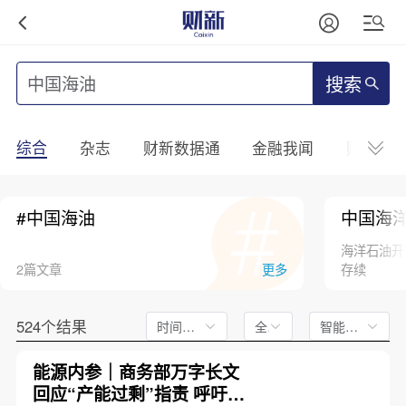
搜索
综合
杂志
财新数据通
金融我闻
财新mini
#中国海油
中国海
海洋石油开
2篇文章
更多
存续
524个结果
时间不限
全文
智能排序
能源内参｜商务部万字长文
回应“产能过剩”指责 呼吁各