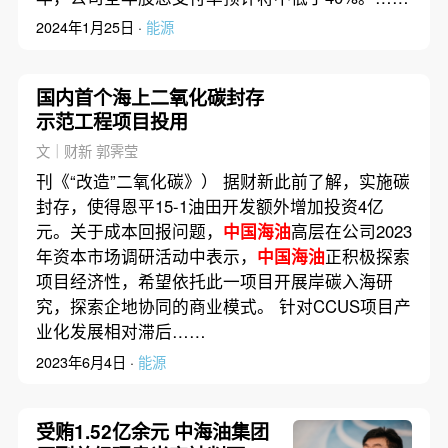
2024年1月25日 ·
能源
国内首个海上二氧化碳封存
示范工程项目投用
文｜财新 郭霁莹
刊《“改造”二氧化碳》） 据财新此前了解，实施碳
封存，使得恩平15-1油田开发额外增加投资4亿
元。关于成本回报问题，
中国海油
高层在公司2023
年资本市场调研活动中表示，
中国海油
正积极探索
项目经济性，希望依托此一项目开展岸碳入海研
究，探索企地协同的商业模式。 针对CCUS项目产
业化发展相对滞后……
2023年6月4日 ·
能源
受贿1.52亿余元 中海油集团