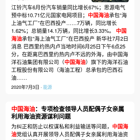
性生产
江铃汽车6月份汽车销量同比增长67%；思源电气
预中标10.71亿元国家电网项目；
中国海油
承包“海
上油气工厂”在巴西投产……7万辆，同比增长
1.62%；总销量14.1万辆，同比增长3.33%。
中国
海油
承包“海上油气工厂”在巴西投产 新华社7月2日
消息 巴西里约热内卢当地时间6月25日下午6点25
分，在距离巴西里约热内卢不远的外海，由中国海
洋石油集团有限公司（
中国海油
）旗下的海洋石油
工程股份有限公司（海油工程）总承包的巴西石
油……
2020年7月3日 ·
能源
中国海油
：专项检查领导人员配偶子女亲属
利用海油资源谋利问题
为纠正和防止以权谋私和利益输送等问题，
中国海
油
党组认真开展领导人员配偶子女亲属利用海油资