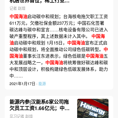
机居世界首位；稀土行业迎
首部法规 工信部公开征求意
记者 赵煊
见
中国海油
启动碳中和规划；台海核电拖欠职工工资
611万元，欠缴社保金额237万元；中国石化签署
碳达峰与碳中和宣言……核电设备有限公司已进入
破产重整程序，其上述数据未计入其中。
中国海
油
启动碳中和规划 1月15日，
中国海油
宣布正式启
动碳中和规划，将全面推动公司绿色低碳转型。
中
国海油
董事长汪东进表示，绿色低碳是
中国海油
五
大发展战略之一，
中国海油
将统筹做好碳达峰和碳
中和顶层设计，积极构建绿色低碳发展体系，助力
中……
2021年1月17日 ·
能源
能源内参|汉能系6家公司拖
欠员工工资1.66亿元；中国
铝业三条氧化铝产线实行弹
见习记者 赵煊