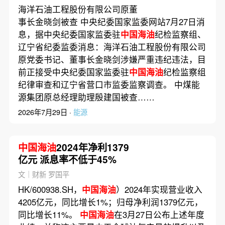
国合作而非制造对立；红海
海洋石油工程股份有限公司原董
油轮通行量锐减逾七成 但实
事长金晓剑被查 中央纪委国家监委网站7月27日消
际“暗航”盛行
息，据中央纪委国家监委驻
中国海油
纪检监察组、
辽宁省纪委监委消息：海洋石油工程股份有限公司
原党委书记、董事长金晓剑涉嫌严重违纪违法，目
前正接受中央纪委国家监委驻
中国海油
纪检监察组
纪律审查和辽宁省营口市监委监察调查。 中煤能
源集团原总经理助理殷建国被查……
2026年7月29日 ·
能源
中国海油
2024年净利1379
亿元 派息率不低于45%
文｜财新 罗国平
HK/600938.SH，
中国海油
）2024年实现营业收入
4205亿元，同比增长1%；归母净利润1379亿元，
同比增长11%。
中国海油
在3月27日公布上述年度