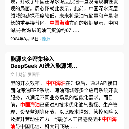
现，打破了中国在深水深层原油一直没有规模性发
现的局面。周心怀就此表示，此前，中国深水深层
领域的勘探程度较低，未来将是油气储量和产量增
长的重要接替区。
中国海油
方面的数据显示，中国
深层-超深层的油气资源约67……
2024年3月15日 ·
能源
能源央企密集接入
DeepSeek AI进入能源领域
刚起步
文｜财新 罗国平
型的开发效率。
中国海油
在升级后，通过API接口
面向海油ERP系统、海油商城等多个应用系统开发
服务，以满足不同业务场景的智能化需求。而目
前，
中国海油
已通过AI技术优化油气勘探、生产管
理、设备监测等环节，以此降本增效、管控风险以
及提升劳动生产力。“海能”人工智能模型由
中国海
油
与中国电信、科大讯飞联……