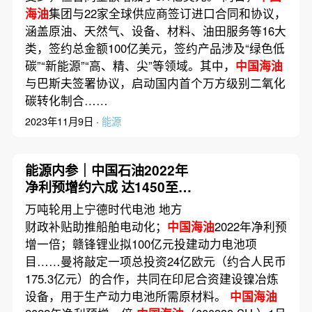
海油
集团与22家全球供应商签订进口合同和协议，
涵盖原油、天然气、设备、材料、油田服务等16大
类，签约总金额100亿美元，签约产品涉及“绿色低
碳”“新能源”“高、精、尖”等领域。其中，
中国海油
与巴斯夫签署协议，启动国内首个万方级别二氧化
碳转化制合……
2023年11月9日 ·
能源
能源内参｜中国石油2022年
净利预增约六成 达1450至
1550亿元；晶澳科技拟400
万吨轮用上宁德时代电池 地方
亿元建光伏低碳产业园
财政补贴助推船舶电动化；
中国海油
2022年净利预
增一倍；赣锋锂业拟100亿元投建动力电池项
目……曼将敲定一项总投资24亿欧元（约合人民币
175.3亿元）的合作，共同在印尼合资建设镍冶炼
设备，用于生产动力电池所需原材料。
中国海油