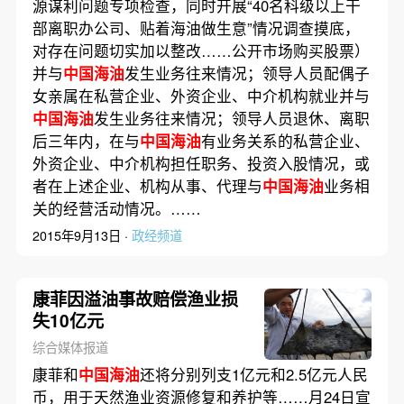
源谋利问题专项检查，同时开展“40名科级以上干
部离职办公司、贴着海油做生意”情况调查摸底，
对存在问题切实加以整改……公开市场购买股票）
并与
中国海油
发生业务往来情况；领导人员配偶子
女亲属在私营企业、外资企业、中介机构就业并与
中国海油
发生业务往来情况；领导人员退休、离职
后三年内，在与
中国海油
有业务关系的私营企业、
外资企业、中介机构担任职务、投资入股情况，或
者在上述企业、机构从事、代理与
中国海油
业务相
关的经营活动情况。……
2015年9月13日 ·
政经频道
康菲因溢油事故赔偿渔业损
失10亿元
综合媒体报道
康菲和
中国海油
还将分别列支1亿元和2.5亿元人民
币，用于天然渔业资源修复和养护等……月24日宣