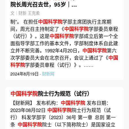
院长周光召去世，95岁｜讣
闻
文｜财新 王克柔
制”。 在担任
中国科学院
学部主席团执行主席期
间，周光召主持制定了《
中国科学院
学部委员章程
（试行）》。这是
中国科学院
学部成立后第一个全
面指导学部工作的基本文件，学部制度体系自此建
立并不断完善。1992年4月20日，
中国科学院
第六
次学部委员大会在北京召开，会议上通过了《
中国
科学院
学部委员章程（试行）》。……
2024年8月19日 ·
财新网
中国科学院
院士行为规范（试行）
【财新网】 发布机构：
中国科学院
发布日期：
2023年08月02日
中国科学院
院士行为规范（试
行） 科发学部字〔2023〕36号 第一章 总则 第一
条
中国科学院
院士（以下简称院士）是国家设立