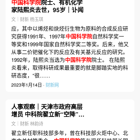
中国科学院
院士、有机化学
家陆熙炎去世，95岁｜讣闻
文｜财新 杨玉琪
应，其中以烯烃和炔烃衍生物为原料的合成反应研
究获得1991年、1997年
中国科学院
自然科学奖一
等奖和1999年国家自然科学奖二等奖。后来，他又
从事二价钯催化下的反应及有关基元反应的研究。
1992年，陆熙炎当选为
中国科学院
院士。 在陆熙
炎看来，取得科研成果最重要的就是脚踏实地的科
研态度，“很……
2023年1月14日 ·
财新网
人事观察｜天津市政府高层
增员 中科院翟立新“空降”副
市长
文｜财新 林韵诗
翟立新任职科技部多年，曾在科技部火炬中心、北