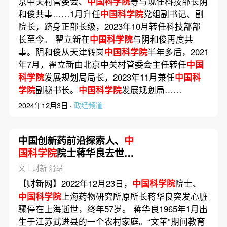
京中关村管委会、
中国科学院
等与现任科技部长阴
和俊共事……1月升任
中国科学院
党组副书记、副
院长，跻身正部长级，2023年10月转任科技部部
长至今。 翟立新在
中国科学院
与阴和俊再度共
事。阴和俊从天津转岗
中国科学院
半年多后，2021
年7月，翟立新由北京中关村管委会主任转任
中国
科学院
发展规划局局长，2023年11月兼任
中国科
学院
副秘书长。
中国科学院
发展规划局……
2024年12月3日 ·
政经频道
中国创新药前沿探索人、
中
国科学院
院士蒋华良去世｜
讣闻
文｜财新 滑昂
【财新网】2022年12月23日，
中国科学院
院士、
中国科学院
上海药物研究所原所长蒋华良突发心脏
骤停在上海逝世，终年57岁。 蒋华良1965年1月出
生于江苏武进县的一个农村家庭。“文革”期间教育