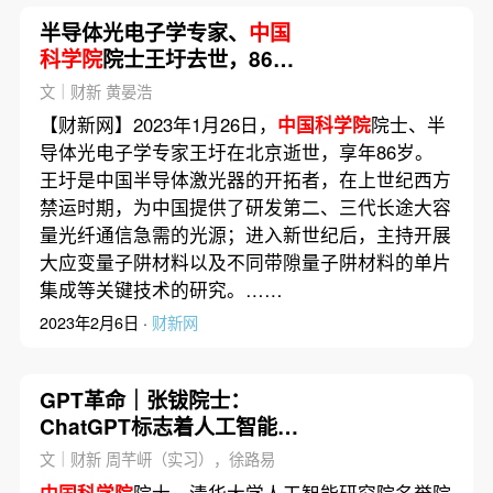
半导体光电子学专家、
中国
科学院
院士王圩去世，86岁
｜讣闻
文｜财新 黄晏浩
【财新网】2023年1月26日，
中国科学院
院士、半
导体光电子学专家王圩在北京逝世，享年86岁。
王圩是中国半导体激光器的开拓者，在上世纪西方
禁运时期，为中国提供了研发第二、三代长途大容
量光纤通信急需的光源；进入新世纪后，主持开展
大应变量子阱材料以及不同带隙量子阱材料的单片
集成等关键技术的研究。……
2023年2月6日 ·
财新网
GPT革命｜张钹院士：
ChatGPT标志着人工智能开
始走向通用
文｜财新 周芊岍（实习），徐路易
中国科学院
院士、清华大学人工智能研究院名誉院