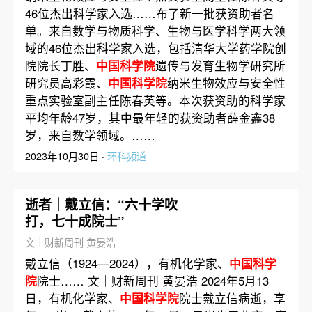
46位杰出科学家入选……布了新一批获资助者名
单。来自数学与物质科学、生物与医学科学两大领
域的46位杰出科学家入选，包括清华大学药学院创
院院长丁胜、
中国科学院
遗传与发育生物学研究所
研究员高彩霞、
中国科学院
纳米生物效应与安全性
重点实验室副主任陈春英等。本次获资助的科学家
平均年龄47岁，其中最年轻的获资助者薛金鑫38
岁，来自数学领域。……
2023年10月30日 ·
环科频道
逝者｜戴立信：“六十学吹
打，七十成院士”
文｜财新周刊 黄晏浩
戴立信（1924—2024），有机化学家、
中国科学
院
院士…… 文｜财新周刊 黄晏浩 2024年5月13
日，有机化学家、
中国科学院
院士戴立信病逝，享