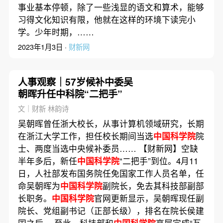
事业基本停顿，除了一些浅显的语文和算术，能够
习得文化知识有限，他就在这样的环境下读完小
学。少年时期，……
2023年1月3日 ·
财新网
人事观察｜57岁候补中委吴
朝晖升任中科院“二把手”
文｜财新 林韵诗
吴朝晖曾任浙大校长，从事计算机领域研究，长期
在浙江大学工作，担任校长期间当选
中国科学院
院
士、两度当选中央候补委员…… 【财新网】空缺
半年多后，新任
中国科学院
“二把手”到位。4月11
日，人社部发布国务院任免国家工作人员名单，任
命吴朝晖为
中国科学院
副院长，免去其科技部副部
长职务。
中国科学院
官网更新显示，吴朝晖现任副
院长、党组副书记（正部长级），排名在院长侯建
国之后。 至此，科技部和
中国科学院
高层完成“互