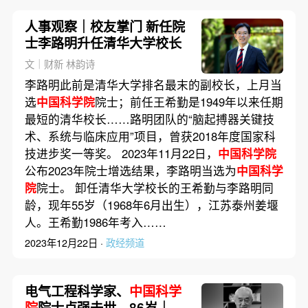
人事观察｜校友掌门 新任院
士李路明升任清华大学校长
文｜财新 林韵诗
李路明此前是清华大学排名最末的副校长，上月当
选
中国科学院
院士；前任王希勤是1949年以来任期
最短的清华校长……路明团队的“脑起搏器关键技
术、系统与临床应用”项目，曾获2018年度国家科
技进步奖一等奖。 2023年11月22日，
中国科学院
公布2023年院士增选结果，李路明当选为
中国科学
院
院士。 卸任清华大学校长的王希勤与李路明同
龄，现年55岁（1968年6月出生），江苏泰州姜堰
人。王希勤1986年考入……
2023年12月22日 ·
政经频道
电气工程科学家、
中国科学
院
院士卢强去世，86岁｜讣