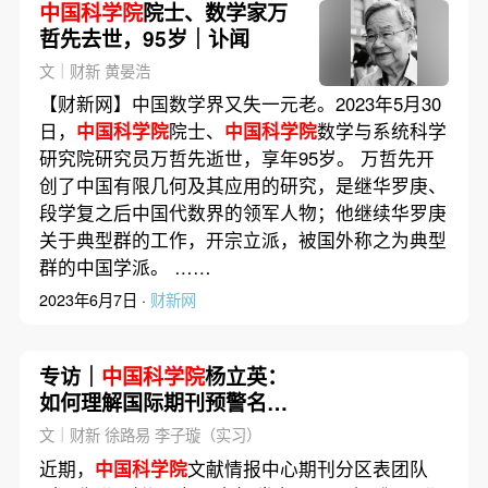
中国科学院
院士、数学家万
哲先去世，95岁｜讣闻
文｜财新 黄晏浩
【财新网】中国数学界又失一元老。2023年5月30
日，
中国科学院
院士、
中国科学院
数学与系统科学
研究院研究员万哲先逝世，享年95岁。 万哲先开
创了中国有限几何及其应用的研究，是继华罗庚、
段学复之后中国代数界的领军人物；他继续华罗庚
关于典型群的工作，开宗立派，被国外称之为典型
群的中国学派。 ……
2023年6月7日 ·
财新网
专访｜
中国科学院
杨立英：
如何理解国际期刊预警名
单？
文｜财新 徐路易 李子璇（实习）
近期，
中国科学院
文献情报中心期刊分区表团队