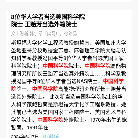
8位华人学者当选美国科学院
院士 王贻芳当选外籍院士
文｜财新 韩宇昂（实习），徐路易
斯坦福大学化学工程系教授鲍哲南、美国加州大学
圣地亚哥分校教授金芳蓉、麻省理工学院大脑与认
知科学系教授冯国平等8位华人学者当选美国国家
科学院院士；
中国科学院
院士、
中国科学院
高能物
理研究所所长王贻芳当选其外籍院士……科学系教
授冯国平等8位华人学者当选NAS院士；
中国科学
院
院士、
中国科学院
高能物理研究所所长王贻芳当
选其外籍院士。 此次新当选美国科学院院士的华
人科学家鲍哲南是斯坦福大学化学工程系教授，她
此前已当选为美国国家工程院院士、美国艺术与科
学院院士、
中国科学院
外籍院士。1970年出生的鲍
哲南，1991年在……
2024年5月7日 ·
环科频道