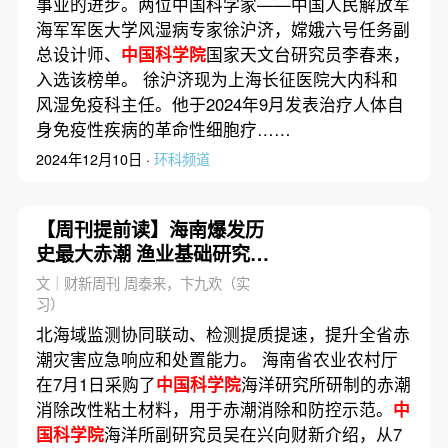
事业的进步。两位中国科学家——中国人民解放军
海军军医大学风湿病专家徐沪济，嫦娥六号任务副
总设计师、
中国科学院
国家天文台研究员李春来，
入选该榜单。 徐沪济现为上海长征医院大内科和
风湿免疫科主任。他于2024年9月发表治疗人体自
身免疫性疾病的革命性细胞疗……
2024年12月10日 ·
环科频道
【周刊提前读】海南爆发历
史最大赤潮 渔业基础研究与
防范应对亟待提升
文｜财新周刊 周泰来，卞九欢（实
习）
北海域监测协同联动、检测提质提速，提升全省赤
潮灾害应急响应和处置能力。 海南省农业农村厅
在7月1日采购了
中国科学院
海洋研究所研制的赤潮
消除改性粘土材料，用于赤潮消除和防控示范。
中
国科学院
海洋所副研究员吴在兴向财新介绍，从7