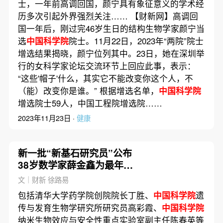
士，一年前高调回国，颜宁具有象征意义的学术经
历多次引起外界强烈关注…… 【财新网】高调回
国一年后，刚过完46岁生日的结构生物学家颜宁当
选
中国科学院
院士。11月22日，2023年“两院”院士
增选结果揭晓，颜宁位列其中。23日，她在深圳举
行的女科学家论坛交流环节上回应此事，表示：
“这些'帽子'什么，其实它不能改变你这个人，不
（能）改变你是谁。” 根据增选名单，
中国科学院
增选院士59人，中国工程院增选院……
2023年11月23日 ·
健康
新一批“新基石研究员”公布
38岁数学家薛金鑫为最年轻
获选者
文｜财新 徐路易
包括清华大学药学院创院院长丁胜、
中国科学院
遗
传与发育生物学研究所研究员高彩霞、
中国科学院
纳米生物效应与安全性重点实验室副主任陈春英等