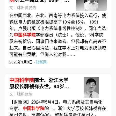
闻
文｜财新 黄晏浩
在中国西北、东北、西南等电力系统投入运行，使
输送电力的稳定极限提高了10%至15%。 1991
年，卢强出版《电力系统非线性控制》，同年当选
为
中国科学院
学部委员（院士）。他说，“科学院
发来祝贺信，同事们也来道喜。但我却有点高兴不
起来。自己心里清楚，我在学术上对电力系统领域
可能有些贡献，但尚未能对我……
2023年1月3日 ·
财新网
中国科学院
院士、浙江大学
原校长韩祯祥去世，94岁｜
讣闻
文｜财新 赵煊
【财新网】2024年5月4日，电力系统及其自动化
专家、
中国科学院
院士、浙江大学原校长韩祯祥在
杭州去世，享年94岁。 韩祯祥是浙江杭州人，