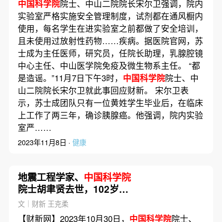
中国科学院
院士、中山二院院长宋尔卫强调，院内
实验室严格实施安全管理制度，试剂都在通风橱内
使用，每名学生在进实验室之前都做了安全培训，
且未使用过放射性药物……疾病。据医院官网，苏
士成为主任医师，研究员，任院长助理，乳腺腔镜
中心主任、中山医学院免疫及微生物系主任。 “都
是造谣。”11月7日下午3时，
中国科学院
院士、中
山二院院长宋尔卫就此事回应财新。 宋尔卫表
示，苏士成团队只有一位黄姓学生毕业后，在临床
上工作了两三年，确诊胰腺癌。他强调，院内实验
室严……
2023年11月8日 ·
健康
地震工程学家、
中国科学院
院士胡聿贤去世，102岁｜
讣闻
文｜财新 王克柔
【财新网】2023年10月30日，
中国科学院
院士、