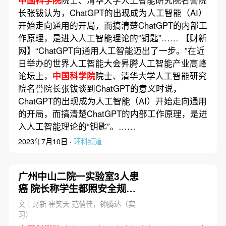
长张钹认为，ChatGPT的出现成为人工智能（AI）
开始走向通用的开局，而搞清楚ChatGPT的内部工
作原理，是进入人工智能理论的“钥匙”…… 【财新
网】“ChatGPT向通用人工智能迈出了一步。”在近
日举办的世界人工智能大会昇腾人工智能产业高峰
论坛上，
中国科学院
院士、清华大学人工智能研究
院名誉院长张钹谈到ChatGPT的意义时说，
ChatGPT的出现成为人工智能（AI）开始走向通用
的开局，而搞清楚ChatGPT的内部工作原理，是进
入人工智能理论的“钥匙”。……
2023年7月10日 ·
环科频道
广州中山二院一实验室3人患
癌 院长称学生都照安全规范
操作
文｜财新 崔笑天 范俏佳，钟腾达（实
习）