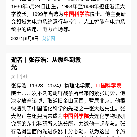
1930年5月24日出生，1984年至1988年担任浙江大
学校长，1999年当选为
中国科学院
院士。他主要研
究领域为电力系统运行与控制、人工智能在电力系
统中的应用、电力市场等。……
2024年5月8日 ·
财新网
逝者｜张存浩：从燃料到激
光
文｜小庄
张存浩（1928—2024）物理化学家、
中国科学院
院士……发不久的朝鲜战争所带来的紧张局势，他
决定放弃读博，取道旧金山回国，暂居北京。他很
快遇到了中国催化科学的先驱之一张大煜先生。张
大煜正在组建后来成为
中国科学院
大连化学物理研
究所的东北科研所大连分所，力邀他一起参与。张
存浩对里面的先进仪器十分心动，认为这是一个施