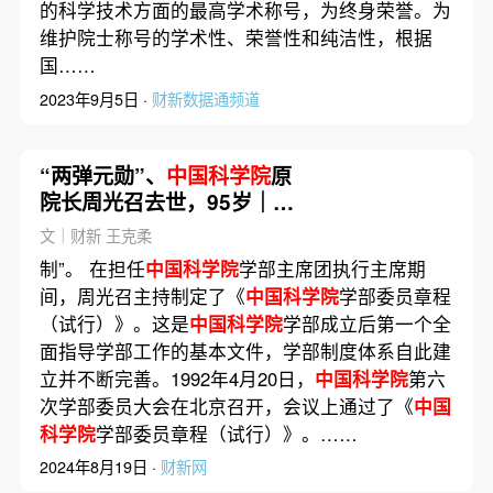
的科学技术方面的最高学术称号，为终身荣誉。为
维护院士称号的学术性、荣誉性和纯洁性，根据
国……
2023年9月5日 ·
财新数据通频道
“两弹元勋”、
中国科学院
原
院长周光召去世，95岁｜讣
闻
文｜财新 王克柔
制”。 在担任
中国科学院
学部主席团执行主席期
间，周光召主持制定了《
中国科学院
学部委员章程
（试行）》。这是
中国科学院
学部成立后第一个全
面指导学部工作的基本文件，学部制度体系自此建
立并不断完善。1992年4月20日，
中国科学院
第六
次学部委员大会在北京召开，会议上通过了《
中国
科学院
学部委员章程（试行）》。……
2024年8月19日 ·
财新网