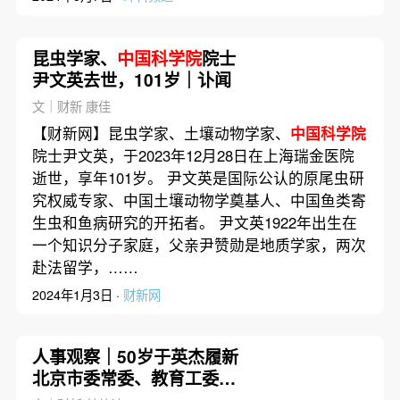
昆虫学家、
中国科学院
院士
尹文英去世，101岁｜讣闻
文｜财新 康佳
【财新网】昆虫学家、土壤动物学家、
中国科学院
院士尹文英，于2023年12月28日在上海瑞金医院
逝世，享年101岁。 尹文英是国际公认的原尾虫研
究权威专家、中国土壤动物学奠基人、中国鱼类寄
生虫和鱼病研究的开拓者。 尹文英1922年出生在
一个知识分子家庭，父亲尹赞勋是地质学家，两次
赴法留学，……
2024年1月3日 ·
财新网
人事观察｜50岁于英杰履新
北京市委常委、教育工委书
记