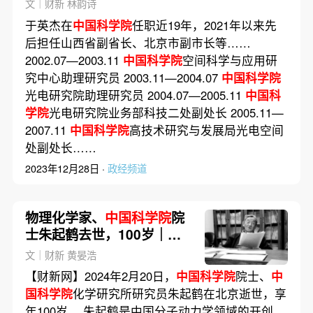
文｜财新 林韵诗
于英杰在
中国科学院
任职近19年，2021年以来先
后担任山西省副省长、北京市副市长等……
2002.07—2003.11
中国科学院
空间科学与应用研
究中心助理研究员 2003.11—2004.07
中国科学院
光电研究院助理研究员 2004.07—2005.11
中国科
学院
光电研究院业务部科技二处副处长 2005.11—
2007.11
中国科学院
高技术研究与发展局光电空间
处副处长……
2023年12月28日 ·
政经频道
物理化学家、
中国科学院
院
士朱起鹤去世，100岁｜讣
闻
文｜财新 黄晏浩
【财新网】2024年2月20日，
中国科学院
院士、
中
国科学院
化学研究所研究员朱起鹤在北京逝世，享
年100岁。 朱起鹤是中国分子动力学领域的开创