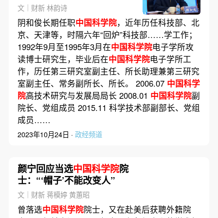
文｜财新 林韵诗
阴和俊长期任职
中国科学院
，近年历任科技部、北
京、天津等，时隔六年“回炉”科技部……学工作；
1992年9月至1995年3月在
中国科学院
电子学所攻
读博士研究生，毕业后在
中国科学院
电子学所工
作，历任第三研究室副主任、所长助理兼第三研究
室副主任、常务副所长、所长。 2006.07
中国科学
院
高技术研究与发展局局长 2008.01
中国科学院
副
院长、党组成员 2015.11 科学技术部副部长、党组
成员……
2023年10月24日 ·
政经频道
颜宁回应当选
中国科学院
院
士：“‘帽子’不能改变人”
文｜财新 蒋模婷 黄蕙昭
曾落选
中国科学院
院士，又在赴美后获聘外籍院