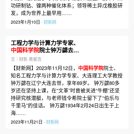
功研制钴、镍两种催化体系；领导稀土异戊橡胶研
发，成为世界上最早用……
2023年1月10日 ·
财新网
工程力学与计算力学专家、
中国科学院
院士钟万勰去
世，89岁｜讣闻
文｜财新 黄晏浩
【财新网】2023年11月12日，
中国科学院
院士、
知名工程力学与计算力学专家、大连理工大学教授
钟万勰在辽宁大连去世，享年89岁。 钟万勰80多
岁还在坚持上课，在“文革”时曾被关进“牛棚”还坚
持研究核潜艇，与老师钱令希院士留下了“伯乐与
千里马”的佳话。 钟万勰1934年2月24日出生于上
海……
2023年11月21日 ·
财新网