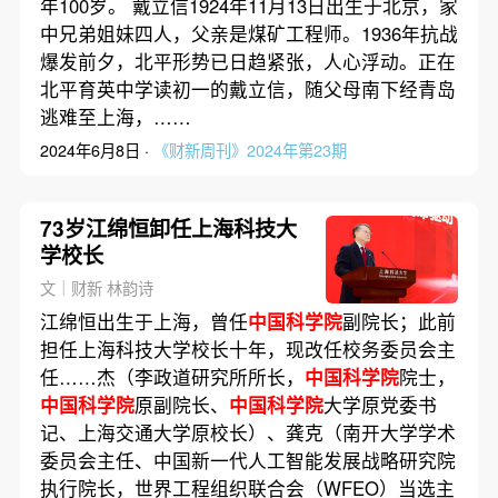
年100岁。 戴立信1924年11月13日出生于北京，家
中兄弟姐妹四人，父亲是煤矿工程师。1936年抗战
爆发前夕，北平形势已日趋紧张，人心浮动。正在
北平育英中学读初一的戴立信，随父母南下经青岛
逃难至上海，……
2024年6月8日 ·
《财新周刊》2024年第23期
73岁江绵恒卸任上海科技大
学校长
文｜财新 林韵诗
江绵恒出生于上海，曾任
中国科学院
副院长；此前
担任上海科技大学校长十年，现改任校务委员会主
任……杰（李政道研究所所长，
中国科学院
院士，
中国科学院
原副院长、
中国科学院
大学原党委书
记、上海交通大学原校长）、龚克（南开大学学术
委员会主任、中国新一代人工智能发展战略研究院
执行院长，世界工程组织联合会（WFEO）当选主