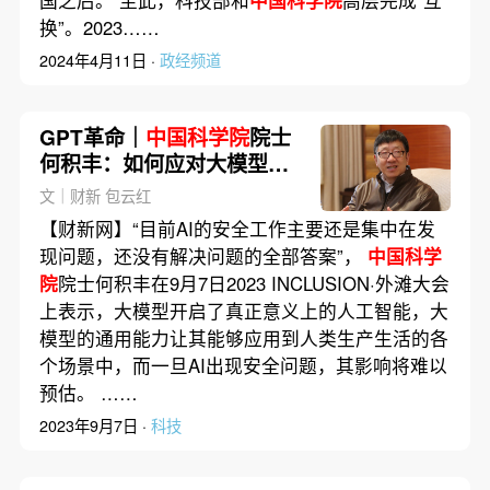
换”。2023……
2024年4月11日 ·
政经频道
GPT革命｜
中国科学院
院士
何积丰：如何应对大模型时
代的安全问题？
文｜财新 包云红
【财新网】“目前AI的安全工作主要还是集中在发
现问题，还没有解决问题的全部答案”，
中国科学
院
院士何积丰在9月7日2023 INCLUSION·外滩大会
上表示，大模型开启了真正意义上的人工智能，大
模型的通用能力让其能够应用到人类生产生活的各
个场景中，而一旦AI出现安全问题，其影响将难以
预估。 ……
2023年9月7日 ·
科技