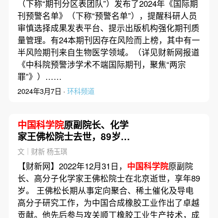
（下称“期刊分区表团队”）发布了2024年《国际期
刊预警名单》（下称“预警名单”），提醒科研人员
审慎选择成果发表平台、提示出版机构强化期刊质
量管理。有24本期刊因存在风险而上榜，其中有一
半风险期刊来自生物医学领域。（详见财新网报道
《中科院预警涉学术不端国际期刊，聚焦“两宗
罪”》）……
2024年3月7日 ·
环科频道
中国科学院
原副院长、化学
家王佛松院士去世，89岁｜
讣闻
文｜财新 杨玉琪
【财新网】2022年12月31日，
中国科学院
原副院
长、高分子化学家王佛松院士在北京逝世，享年89
岁。 王佛松长期从事定向聚合、稀土催化及导电
高分子研究工作，为中国合成橡胶工业作出了卓越
贡献。他先后参与攻关顺丁橡胶工业生产技术，成