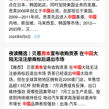
点在日本、韩国拓店，同时加快美国业务的发展。
贡茶2006年创立于
中国
台湾，总部现位于英国。
2009—2011年间，贡茶先后进入
中国
香港、
中国
内地、新加坡、马来西亚、韩国等市场；2012—
2023年，又……
2026年8月6日 ·
消费
夜读精选｜贝恩
资本
宣布收购贡茶 在
中国
大
陆无法注册商标后退出市场
【推荐】 贝恩
资本
宣布收购贡茶 在
中国
大陆无法
注册商标后退出市场 贡茶已经退出
中国
大陆市
场，但在全球其他地区拥有近2200家门店，年售饮
品超1.5亿杯 财新调查｜7月消费或有反弹、出口
维持强劲 受哪些因素带动？ 7月工业生产走弱，投
资则持续维持低位 电动汽车需求高涨驱动澳洲车
市增长
中国
品牌表现强劲｜出海·汽车……