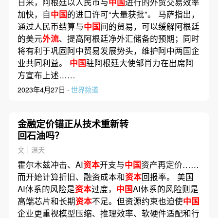
日来，阿根廷以人民币与
中国
进行的外贸交易效率
加快，自
中国
的进口许可“大量获批”。 马萨指出，
通过人民币结算与
中国
间的贸易，可以缓解阿根廷
的美元
外流
、提高阿根廷净外汇储备的预期；同时
将有利于巩固阿中贸易发展势头，维护阿中两国企
业共同利益。
中国
驻阿根廷大使邹肖力在出席阿
方宣布上述……
2023年4月27日 ·
世界频道
金融定价锚正从技术重新转
回石油吗？
文｜温天
霍尔木兹冲击、AI
资本
开支与
中国
资产再定价……
而开始计算折旧、融资成本和
资本
回报率。 美国
AI体系的风险是
资本
过度，
中国
AI体系的风险则是
高端芯片和长期
资本
不足。但资源约束也迫使
中国
企业更重视模型压缩、推理效率、软硬件适配和行