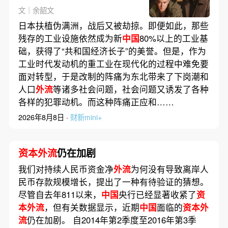
文｜余韶文
日本扶植伪满洲，战后又被劫掠。即便如此，那些
残存的工业设施依然成为新
中国
80%以上的工业基
础，获得了“共和国经济长子”的美誉。但是，作为
工业时代发动机的重工业在现代化的过程中难免要
面对转型，于是改制的阵痛为东北带来了下岗潮和
人口
外流
等诸多社会问题，社会问题又诱发了各种
各样的犯罪动机。而这种阵痛正应和……
2026年8月8日 ·
财新mini+
资本外流
仍在加剧
我们对持续人民币资金净
外流
为何没有导致离岸人
民币存款规模增长，提出了一种有待验证的猜想。
尽管自去年811以来，
中国
央行已经显著收紧了
资
本外流
，但有关数据显示，近期
中国
面临的
资本外
流
仍在加剧。 自2014年第2季度至2016年第3季