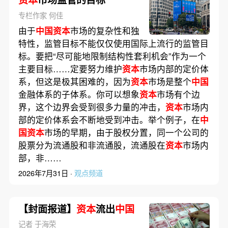
专栏作家 何佳
由于
中国资本
市场的复杂性和独
特性，监管目标不能仅仅使用国际上流行的监管目
标。要把“尽可能地限制结构性套利机会”作为一个
主要目标……定要努力维护
资本
市场内部的定价体
系，但这是极其困难的，因为
资本
市场是整个
中国
金融体系的子体系。你可以想象
资本
市场有个边
界，这个边界会受到很多力量的冲击，
资本
市场内
部的定价体系会不断地受到冲击。举个例子，在
中
国资本
市场的早期，由于股权分置，同一个公司的
股票分为流通股和非流通股，流通股在
资本
市场内
部，非……
2026年7月31日 ·
观点频道
【封面报道】
资本
流出
中国
记者 于海荣