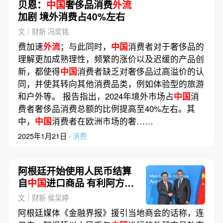
贝恩：
中国
奢侈品消费
外流
加剧 境外消费占40%左右
文｜财新 冯奕铭
费加速
外流
；与此同时，
中国
消费者对于奢侈品的
理解更加成熟理性，频繁的涨价以及迟缓的产品创
新，都使得
中国
消费者缺乏对奢侈品过高溢价的认
同，并使其转向其他消费品类，例如体验型的旅游
和户外等。 报告指出，2024年境外市场占
中国
消
费者奢侈品消费总额的比例提高至40%左右。其
中，
中国
消费者在欧洲市场的奢……
2025年1月21日 ·
消费
阿根廷开始使用人民币结算
自
中国
进口商品 有利阿方度
过美元
外流
压力
文｜财新 侯吴婷
阿根廷媒体《金融界报》援引当地商会的话称，连