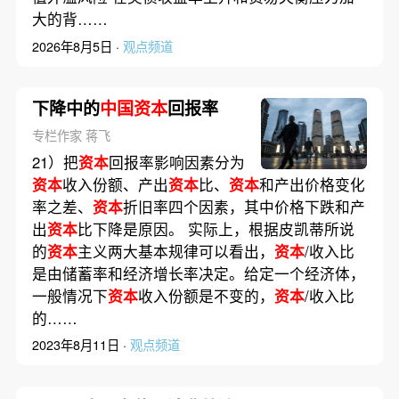
大的背……
2026年8月5日 ·
观点频道
下降中的
中国资本
回报率
专栏作家 蒋飞
21）把
资本
回报率影响因素分为
资本
收入份额、产出
资本
比、
资本
和产出价格变化
率之差、
资本
折旧率四个因素，其中价格下跌和产
出
资本
比下降是原因。 实际上，根据皮凯蒂所说
的
资本
主义两大基本规律可以看出，
资本
/收入比
是由储蓄率和经济增长率决定。给定一个经济体，
一般情况下
资本
收入份额是不变的，
资本
/收入比
的……
2023年8月11日 ·
观点频道