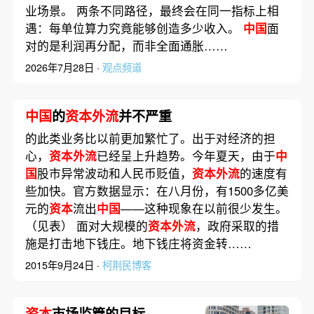
业场景。 两条不同路径，最终会在同一指标上相
遇：每单位算力究竟能够创造多少收入。
中国
面
对的是利润再分配，而非全面通胀……
2026年7月28日 ·
观点频道
中国
的
资本外流
并不严重
的此类业务比以前更加繁忙了。出于对经济的担
心，
资本外流
已经呈上升趋势。今年夏天，由于
中
国
股市异常波动和人民币贬值，
资本外流
的速度有
些加快。官方数据显示：在八月份，有1500多亿美
元的
资本
流出
中国
——这种现象在以前很少发生。
（见表） 面对大规模的
资本外流
，政府采取的措
施是打击地下钱庄。地下钱庄将资金转……
2015年9月24日 ·
柯荆民博客
资本
市场监管的目标