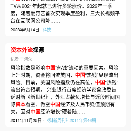
TV从2021年起就已进行多轮涨价。2022年一季
度，随着爱奇艺首次实现季度盈利，三大长视频平
台在互联网公司降……
2023年8月14日 ·
科技
资本外流
探源
记者 于海荣
风险指数是影响
中国
“热钱”流动的重要因素。风险
上升时期，资金将回流美国，
中国
“热钱”显现流出
风险。目前，美国风险指数仍在高位，
中国
“热钱”
流出符合预期。 兴业银行首席经济学家鲁政委告
诉财新《新世纪》，外汇占款负增长与近段时间国
际
资本
看空、做空
中国
经济及人民币贬值预期有
关。因对
中国
经济增长“硬着陆……
2011年11月25日 ·
《财新周刊》2011年第46期