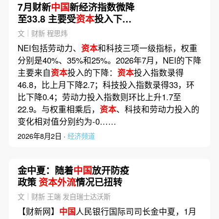
7月财新
中国
新经济指数微降
至33.8 主要受
资本
投入下降
影响
文｜财新 程思炜
NEI包括劳动力、
资本
和科技三项一级指标，权重
分别是40%、35%和25%。2026年7月，NEI的下降
主要来自
资本
投入的下降：
资本
投入指数录得
46.8，比上月下降2.7；科技投入指数录得33，环
比下降0.4；劳动力投入指数则环比上升1.7至
22.9。与权重相乘后，
资本
、科技和劳动力投入的
变化相对值分别约为-0……
2026年8月2日 ·
经济频道
金中夏：随着
中国
放开防疫
政策
资本外流
情况已扭转
文｜财新 王端 发自瑞士达沃斯
【财新网】
中国
人民银行国际司司长金中夏，1月