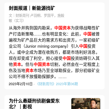
封面报道｜新能源找矿
文｜财新周刊 卢羽桐、罗国平，施毅
敏（实习）
从海外并购到国内勘采，
中国资本
为获得战略性矿
产打造新策略……也有明显变化：此前，
中国
被普
遍视为矿产品巨大的需求方和出资方，一家初级矿
业公司（Junior mining company）引入
中国
投资
人，或中企成为潜在收购方，都是市场利好消息，
现在却变成了利空，担心接受
中国
投资妨碍引入其
他
资本
。但与
中国资本
切割，必然会在一定程度上
伤及当地
资本
市场乃至全球勘探业，部分初级矿业
公司不得不放慢勘探脚步。……
2023年2月10日 ·
《财新周刊》2023年第06期
为什么悬疑刑侦剧偏爱东
北？｜影视