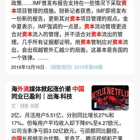
政策……IMF曾发布报告支持在一些情况下采取
资
本
项目管理的措施。财新记者获悉，IMF即将发布
一份新的报告，更新其对
资本
项目管理的观点。金
中夏表示，IMF强调的一点是，
资本
流动管理更适
合对
资本
流入的管理，并不适合对
资本
流出的管
理。几乎所有证据都证明，用
资本
管制应对
资本
流
出，会出现越管外汇越少的局面，这基本是各国的
一个铁律。……
2016年12月16日 ·
《财新周刊》2016年第49期
海
外流
媒体掀起涨价潮
中国
同业已盈利｜出海·科技
文｜财新 关聪
2亿、月活用户5.51亿，分别同比增长27%和
17%。但每用户平均收入却下降6%至4.27欧元，
公司当季净亏损3.02亿欧元，亏损额同比翻倍。
中国
长视频平台优酷、爱奇艺、腾讯视频和芒果