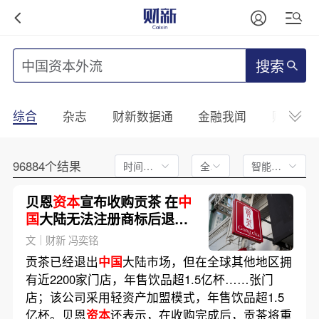
搜索
综合
杂志
财新数据通
金融我闻
财新mini
96884个结果
时间不限
全文
智能排序
贝恩
资本
宣布收购贡茶 在
中
国
大陆无法注册商标后退出
市场
文｜财新 冯奕铭
贡茶已经退出
中国
大陆市场，但在全球其他地区拥
有近2200家门店，年售饮品超1.5亿杯……张门
店；该公司采用轻资产加盟模式，年售饮品超1.5
亿杯。贝恩
资本
还表示，在收购完成后，贡茶将重