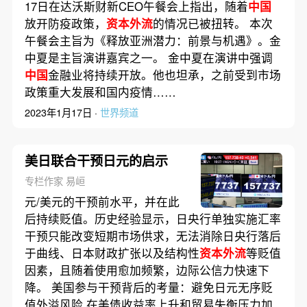
17日在达沃斯财新CEO午餐会上指出，随着
中国
放开防疫政策，
资本外流
的情况已被扭转。 本次
午餐会主旨为《释放亚洲潜力：前景与机遇》。金
中夏是主旨演讲嘉宾之一。 金中夏在演讲中强调
中国
金融业将持续开放。他也坦承，之前受到市场
政策重大发展和国内疫情……
2023年1月17日 ·
世界频道
美日联合干预日元的启示
专栏作家 易峘
元/美元的干预前水平，并在此
后持续贬值。历史经验显示，日央行单独实施汇率
干预只能改变短期市场供求，无法消除日央行落后
于曲线、日本财政扩张以及结构性
资本外流
等贬值
因素，且随着使用愈加频繁，边际公信力快速下
降。 美国参与干预背后的考量：避免日元无序贬
值外溢风险 在美债收益率上升和贸易失衡压力加