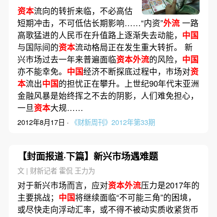
资本
流向的转折来临，不必高估
短期冲击，不可低估长期影响……“内资”
外流
一路
高歌猛进的人民币在升值路上逐渐失去动能，
中国
与国际间的
资本
流动格局正在发生重大转折。 新
兴市场过去一年来普遍面临
资本外流
的风险，
中国
亦不能幸免。
中国
经济不断探底过程中，市场对
资
本
流出
中国
的担忧正在攀升。上世纪90年代末亚洲
金融风暴是始终挥之不去的阴影，人们难免担心，
一旦
资本
大规……
2012年8月17日 ·
《财新周刊》2012年第33期
【封面报道·下篇】新兴市场遇难题
文 | 财新记者 霍侃 王力为
对于新兴市场而言，应对
资本外流
压力是2017年的
主要挑战；
中国
将继续面临“不可能三角”的困境，
或尽快走向浮动汇率，或不得不被动实质收紧货币