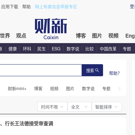
登
应用下载
帮助
网上有害信息举报专区
世界
观点
博客
图片
视频
Eng
源
健康
环科
民生
ESG
数字说
比较
中国改革
专题
搜索
帮助？
闻
财新mini+
博客
视频
图片
数字说
专题
会议
时间不限
全文
智能排序
、行长王法德接受审查调