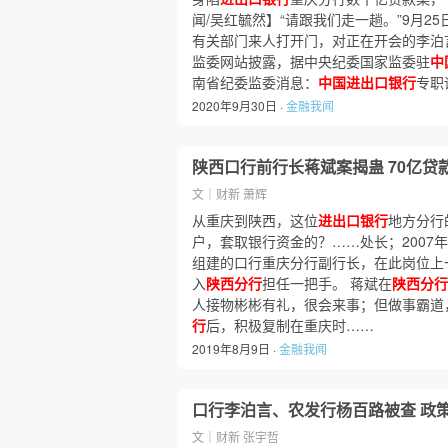
闻/吴红毓然】“请跟我们走一趟。”9月25
有关部门来人打开门，对正在开会的李泊
监委网站披露，据中央纪委国家监委驻
中
南省纪委监委消息：
中国进出口银行
专职
2020年9月30日 ·
金融我闻
陕西口行前行长蒋斌案揭蛊 70亿贷
文｜财新 萧辉
从重庆到陕西，这位
进出口银行
地方分行
户，套取银行资金的？……处长；2007
组建的口行重庆分行副行长，在此岗位上一
入
陕西分行
担任一把手。 蒋斌在
陕西分行
人接物彬彬有礼，很会来事；但做事霸道
行
后，积极复制在重庆时……
2019年8月9日 ·
金融我闻
口行李泊言、农发行杨百路被查 政
文｜财新 张宇哲