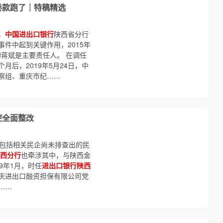
卷款跑了｜特稿精选
，
中国进出口银行
陕西省分行
件中起到关键作用，2015年
的蒋斌是主要责任人。 在调任
后，2019年5月24日，中
察组、重庆市纪……
控全面整改
不包括相关民企尚未排查出的民
西分行
也牵涉其中，与陕西金
9年1月，时任
进出口银行陕西
庆进出口融资担保有限公司党
……