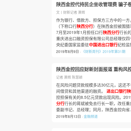
陕西金控代持民企坐收管理费 骗子
文丨财新记者 萧辉
作为银行、借款方、担保方三方中的一方
（下称口行
陕西分行
）在陕西金控被围猎事
7月至2019年1月担任口行
陕西分行
行长
重庆进出口融资担保有限公司总经理仅四个月
央纪委国家监委驻
中国进出口银行
纪检监
2019年8月9日 ·
《财新周刊》2019年第31期
陕西金控回应财新封面报道 重构风
记者 萧辉 陈慧颖
在风险问题贷款规模多达30亿元，这还
间借贷和其他渠道的融资。
进出口银行陕
控担保有关的8.5亿元贷款出现风险。201
分行
行长的蒋斌被免去行长一职，改任重
委副书记、总经理；同月，陕西金控向省
2019年8月13日 ·
金融频道