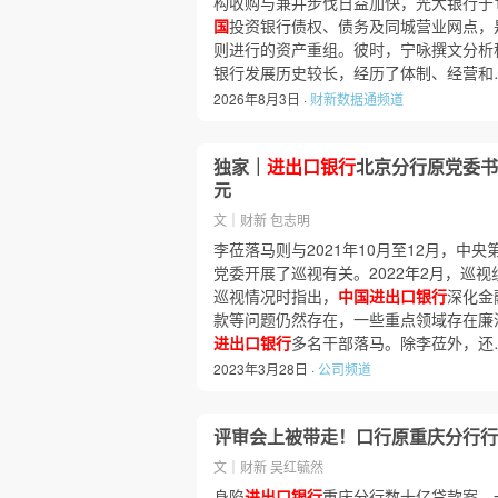
构收购与兼并步伐日益加快，光大银行于19
国
投资银行债权、债务及同城营业网点，
则进行的资产重组。彼时，宁咏撰文分析称
银行发展历史较长，经历了体制、经营和
2026年8月3日 ·
财新数据通频道
独家｜
进出口银行
北京分行原党委书
元
文｜财新 包志明
李莅落马则与2021年10月至12月，中
党委开展了巡视有关。2022年2月，巡视
巡视情况时指出，
中国进出口银行
深化金
款等问题仍然存在，一些重点领域存在廉
进出口银行
多名干部落马。除李莅外，还
2023年3月28日 ·
公司频道
评审会上被带走！口行原重庆分行行
文｜财新 吴红毓然
身陷
进出口银行
重庆分行数十亿贷款案，