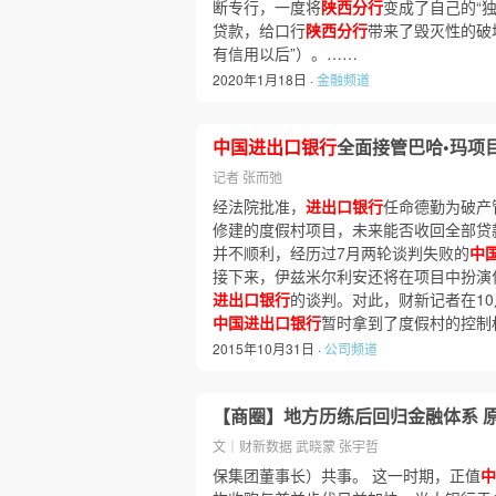
断专行，一度将
陕西分行
变成了自己的“
贷款，给口行
陕西分行
带来了毁灭性的破坏
有信用以后”）。……
2020年1月18日 ·
金融频道
中国进出口银行
全面接管巴哈•玛项
记者 张而弛
经法院批准，
进出口银行
任命德勤为破产
修建的度假村项目，未来能否收回全部贷
并不顺利，经历过7月两轮谈判失败的
中
接下来，伊兹米尔利安还将在项目中扮演
进出口银行
的谈判。对此，财新记者在10
中国进出口银行
暂时拿到了度假村的控制
2015年10月31日 ·
公司频道
【商圈】地方历练后回归金融体系 
文｜财新数据 武晓蒙 张宇哲
保集团董事长）共事。 这一时期，正值
中