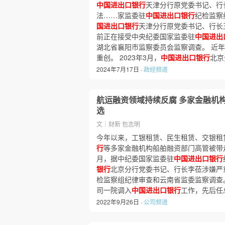
中国进出口银行
天津分行原党委书记、行
法……家监委驻
中国进出口银行
纪检监察
国进出口银行
天津分行原党委书记、行长
前正在接受中央纪委国家监委驻
中国进出
湖北省襄阳市监察委员会监察调查。 近
重创。 2023年3月，
中国进出口银行
北京
2024年7月17日 ·
政经频道
航运融资领域持续反腐 多家金融机
选
文｜财新 包志明
今年以来，工银租赁、民生租赁、交银租
行
等多家金融机构船舶融资部门高管被带
月，据中纪委国家监委驻
中国进出口银行
银行
北京分行党委书记、行长李莅涉嫌严
检监察组纪律审查和云南省监委监察调查
司一院调入
中国进出口银行
工作，先后任
2022年9月26日 ·
公司频道