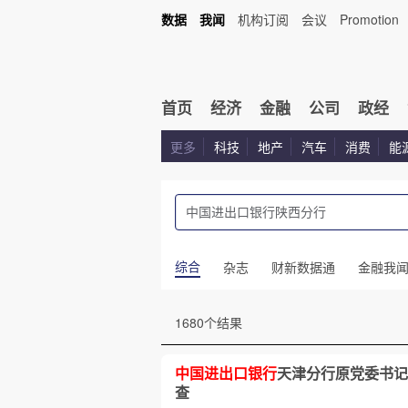
数据
我闻
机构订阅
会议
Promotion
首页
经济
金融
公司
政经
更多
科技
地产
汽车
消费
能
综合
杂志
财新数据通
金融我
1680个结果
中国进出口银行
天津分行原党委书记
查