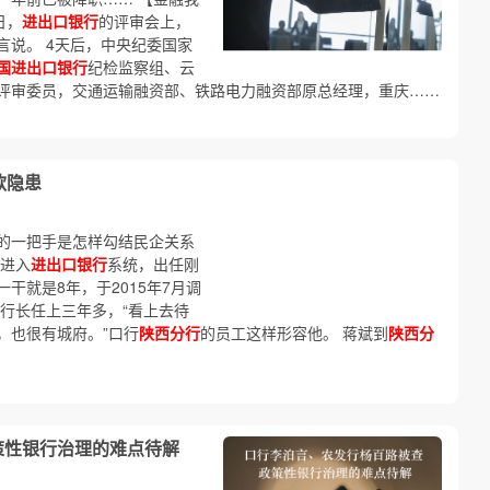
日，
进出口银行
的评审会上，
言说。 4天后，中央纪委国家
国进出口银行
纪检监察组、云
评审委员，交通运输融资部、铁路电力融资部原总经理，重庆……
款隐患
的一把手是怎样勾结民企关系
年进入
进出口银行
系统，出任刚
干就是8年，于2015年7月调
行长任上三年多，“看上去待
，也很有城府。”口行
陕西分行
的员工这样形容他。 蒋斌到
陕西分
策性银行治理的难点待解