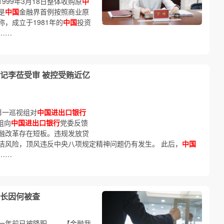
99年3月18日整体收购原
中
是
中国
金融界首例按照商业原
，成立于1981年的
中国
投资
……
记李莅受审 被控受贿近亿
央第一巡视组对
中国进出口银行
组向
中国进出口银行
党委反馈
融改革存在短板。违规发放贷
洁风险，顶风违反中央八项规定精神问题仍有发生。 此后，
中国
……
长因何被查
一年前已被降职…… 【金融我