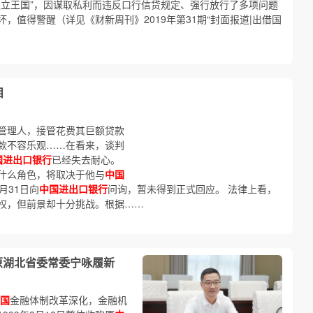
独立王国”，因谋取私利而违反口行信贷规定、强行放行了多项问题
，值得警醒（详见《财新周刊》2019年第31期“封面报道|出借国
目
管理人，接管花费其巨额贷款
款不容乐观……在看来，谈判
国进出口银行
已经失去耐心。
什么角色，将取决于他与
中国
月31日向
中国进出口银行
问询，暂未得到正式回应。 法律上看，
权，但前景却十分挑战。根据……
原湖北省委常委宁咏履新
国
金融体制改革深化，金融机