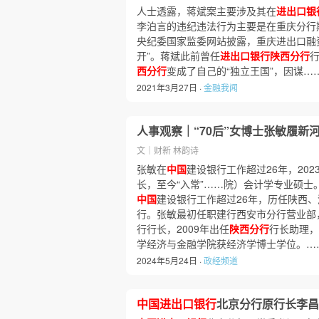
人士透露，蒋斌案主要涉及其在
进出口银
李泊言的违纪违法行为主要是在重庆分行期间
央纪委国家监委网站披露，重庆进出口融
开”。蒋斌此前曾任
进出口银行陕西分行
西分行
变成了自己的“独立王国”，因谋…
2021年3月27日 ·
金融我闻
人事观察｜“70后”女博士张敏履新
文｜财新 林韵诗
张敏在
中国
建设银行工作超过26年，202
长，至今“入常”……院）会计学专业硕士。
中国
建设银行工作超过26年，历任陕西
行。张敏最初任职建行西安市分行营业部，
行行长，2009年出任
陕西分行
行长助理，
学经济与金融学院获经济学博士学位。…
2024年5月24日 ·
政经频道
中国进出口银行
北京分行原行长李昌