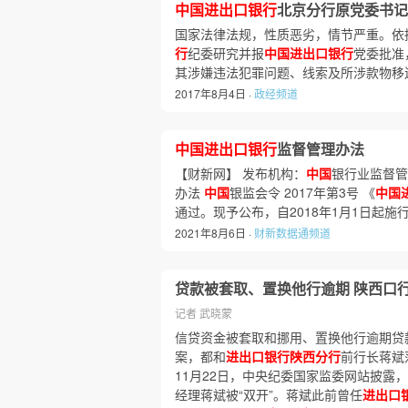
中国进出口银行
北京分行原党委书记
国家法律法规，性质恶劣，情节严重。依
行
纪委研究并报
中国进出口银行
党委批准
其涉嫌违法犯罪问题、线索及所涉款物移
2017年8月4日 ·
政经频道
中国进出口银行
监督管理办法
【财新网】 发布机构：
中国
银行业监督管理
办法
中国
银监会令 2017年第3号 《
中国
通过。现予公布，自2018年1月1日起施行。
2021年8月6日 ·
财新数据通频道
贷款被套取、置换他行逾期 陕西口行
记者 武晓蒙
信贷资金被套取和挪用、置换他行逾期贷
案，都和
进出口银行陕西分行
前行长蒋斌落
11月22日，中央纪委国家监委网站披露
经理蒋斌被“双开”。蒋斌此前曾任
进出口