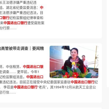
长王法德涉嫌严重违纪违
组、湖北省纪委监委消息：
中
王法德涉嫌严重违纪违法，目
口银行
纪检监察组纪律审查和
年来
中国进出口银行
遭受腐败案
分行原……
构高管被带走调查｜要闻精
赁、中信租赁、
中国进出口银
走调查…… 更早前，今年1
纪检监察组消息，
中国进出口
重违纪违法，目前正在接受中央纪委国家监委驻
中国进出口银行
纪
。 李莅是
中国进出口银行
“老兵”，其1994年12月从航天工业总公
总行信……