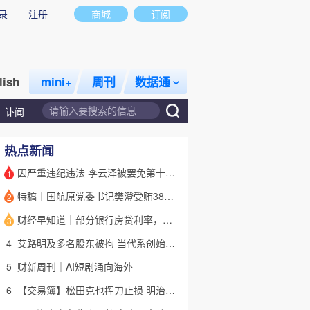
录
注册
商城
订阅
lish
mini+
周刊
数据通
讣闻
热点新闻
因严重违纪违法 李云泽被罢免第十四届全国人大代表职务
1
特稿｜国航原党委书记樊澄受贿3847万元二审待宣判 否认大多数指控
2
话题
特别呈现
私房课
财经早知道｜部分银行房贷利率，降至“2字头
3
4
艾路明及多名股东被拘 当代系创始人因何此时被清算
5
财新周刊｜AI短剧涌向海外
6
【交易簿】松田克也挥刀止损 明治折戟中国乳业