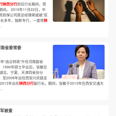
行陕西分行
担任行长期间，而
。 2019年11月22日，中
资担保公司原总经理蒋斌被“双
行长多年，独断专行，一度将
陕
…
河南省委常委
3年“由企转政”升任河南副省
 1996年硕士毕业后，张敏在
、湖北、宁夏、天津四省份分
至2008年出任西安兴庆路支
2013年出任
陕西分行
副行长。期间，张敏于2013年在西安交通大
…
军被查