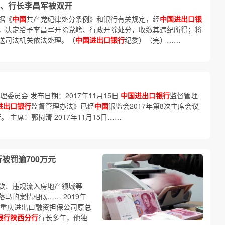
、行长李昌军被双开
据《
中国
共产党纪律处分条例》和银行有关规定，经
中国进出口银
，决定给予李昌军开除党籍、行政开除处分，收缴其违纪所得；将
送司法机关依法处理。（
中国进出口银行
纪委）（完）……
委员会 发布日期：2017年11月15日
中国进出口银行
监督管理
进出口银行
监督管理办法》已经
中国
银监会2017年第8次主席会议
 主席：郭树清 2017年11月15日……
被罚逾700万元
款、违规流入房地产领域等
马的案情相似…… 2019年
，重庆进出口融资担保公司原总
银行陕西分行
行长多年，他独