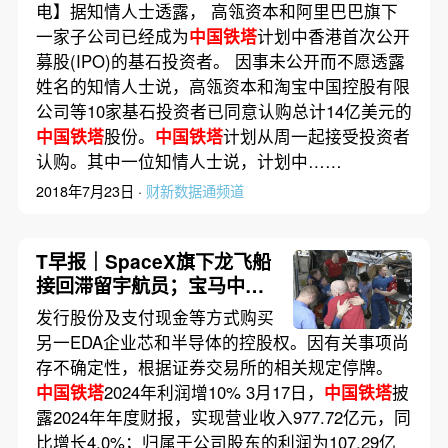
电】据知情人士透露， 高瓴资本和阿里巴巴旗下
一家子公司已经成为
中国铁塔
计划中香港首次公开
募股(IPO)的基石投资者。 因事未公开而不愿透露
姓名的知情人士说，高瓴资本和淘宝中国控股有限
公司等10家基石投资者已同意认购总计14亿美元的
中国铁塔
股份。
中国铁塔
计划从周一起接受投资者
认购。其中一位知情人士说，计划中……
2018年7月23日 ·
财新数据通频道
T早报｜SpaceX旗下龙飞船
接回滞留宇航员；宝马中国
接入华为鸿蒙生态；《哪吒
发行股份及支付现金等方式购买
2》进入全球票房榜前五
另一EDA企业芯和半导体的控股权。因有关事项尚
存不确定性，根据证券交易所的相关规定停牌。
中国铁塔
2024年利润增10% 3月17日，
中国铁塔
披
露2024年年度财报，实现营业收入977.72亿元，同
比增长4.0%；归属于公司股东的利润为107.29亿