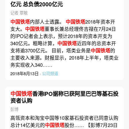
亿元 总负债2000亿元
记者 覃敏
中国铁塔
内部人士透露。
中国铁塔
2018年资本开
支大。
中国铁塔
董事长兼总经理佟吉禄在7月24日
的IPO记者会上表示，预计2018年的资本开支为
340亿元。粗略计算，
中国铁塔
近四年的总资本开
支将逾3700亿元。 目前，塔类业务是
中国铁塔
的
主要收入来源。财报显示，2018年上半年，塔类业
务实现收入340……
2018年8月13日 ·
公司频道
中国铁塔
香港IPO据称已获阿里巴巴等基石投
资者认购
彭博
高瓴资本和淘宝中国等10家基石投资者已同意认购
总计14亿美元的
中国铁塔
股份…… 【彭博7月23日