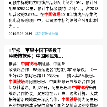
司预中标的电力电缆产品分配比例为40%，预计分
配量5252公里，预计中标金额约1.29亿元，占2018
年营收的2.57%。在
中国铁塔
2019年馈线产品集约
化电商采购项目中，公司预中标的馈线产分配比例
为……
2019年9月26日 ·
财新数据通频道
T早报｜苹果中国下架数千
种赌博软件；中国网民规模
已超8亿；30亿条用户数据
推荐：
中国铁塔
与阿里、中国邮
被盗
政战略合作；58速运更名“快狗打车”惹争议；《一
出好戏》票房已超11.23亿元……购入其5%股份。
中国铁塔
与阿里巴巴、中国邮政开展战略合作 据
新华社消息，8月20日，阿里巴巴与
中国铁塔
签署
战略合作协议，双方将在云计算、边缘计算、大数
据等前沿领域展开深度合作，
中国铁塔
将为阿里巴
巴的物联网建设提供遍布全国的站址资源的支撑服