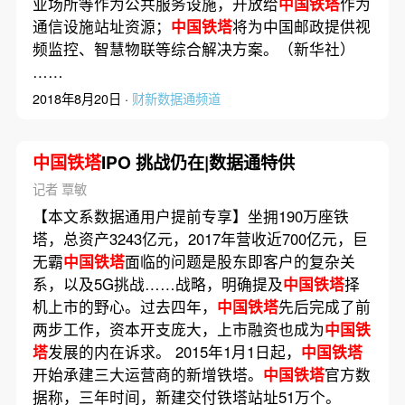
业场所等作为公共服务设施，开放给
中国铁塔
作为
通信设施站址资源；
中国铁塔
将为中国邮政提供视
频监控、智慧物联等综合解决方案。（新华社）
……
2018年8月20日 ·
财新数据通频道
中国铁塔
IPO 挑战仍在|数据通特供
记者 覃敏
【本文系数据通用户提前专享】坐拥190万座铁
塔，总资产3243亿元，2017年营收近700亿元，巨
无霸
中国铁塔
面临的问题是股东即客户的复杂关
系，以及5G挑战……战略，明确提及
中国铁塔
择
机上市的野心。过去四年，
中国铁塔
先后完成了前
两步工作，资本开支庞大，上市融资也成为
中国铁
塔
发展的内在诉求。 2015年1月1日起，
中国铁塔
开始承建三大运营商的新增铁塔。
中国铁塔
官方数
据称，三年时间，新建交付铁塔站址51万个。