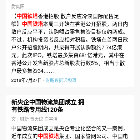
尉奕阳
【
中国铁塔
香港招股 散户反应冷淡国际配售足
额】
中国铁塔
本周三开始在香港公开招股，两日内
散户反应平平，认购额占零售集资目标仅约两成。
不过，机构投资者反应相对积极。铁塔在首两日散
户公开招股期内，共录得孖展认购额约7.74亿港
元。此次IPO，铁塔最多集资681亿港元，其中在
香港公开发售新股占总新股发行数5%，相当于散
户最多集资34……
2018年7月27日 ·
财新数据通频道
新央企中国物流集团成立 拥
有铁路专用线120条
文｜财新 贾天琼 白宇洁
中国物流集团成立是央企专业化整合的又一案例，
近年成立的
中国铁塔
集团、国家管网公司、中国电