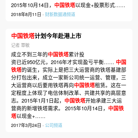
2015年10月14日，
中国铁塔
以现金+股票形式……
2018年8月11日 ·
财新数据通频道
中国铁塔
计划今年赴港上市
记者 覃敏
成立不到三年的
中国铁塔
累计投
资已近950亿元，2016年才实现盈亏平衡……
中国
铁塔
的诞生，实际上是把三大运营商的铁塔基建部
分打包出来，成立一家新公司统一运营、管理，三
大运营商以后要用铁塔再向
中国铁塔
租赁。这在一
定程度上体现了电信体制改革、共建共享的高层意
志。2015年1月1日起，
中国铁塔
开始承建三大运
营商的新增铁塔需求。 2015年10月14日，
中国铁
塔
以现金+……
2017年3月24日 ·
公司频道