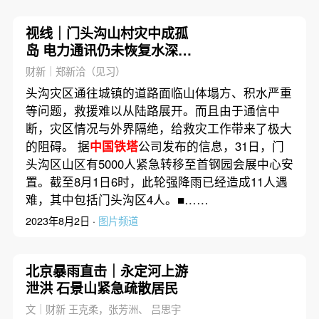
视线｜门头沟山村灾中成孤
岛 电力通讯仍未恢复水深曾
达2米
财新｜郑新洽（见习）
头沟灾区通往城镇的道路面临山体塌方、积水严重
等问题，救援难以从陆路展开。而且由于通信中
断，灾区情况与外界隔绝，给救灾工作带来了极大
的阻碍。 据
中国铁塔
公司发布的信息，31日，门
头沟区山区有5000人紧急转移至首钢园会展中心安
置。截至8月1日6时，此轮强降雨已经造成11人遇
难，其中包括门头沟区4人。■……
2023年8月2日 ·
图片频道
北京暴雨直击｜永定河上游
泄洪 石景山紧急疏散居民
文｜财新 王克柔，张芳洲、 吕思宇