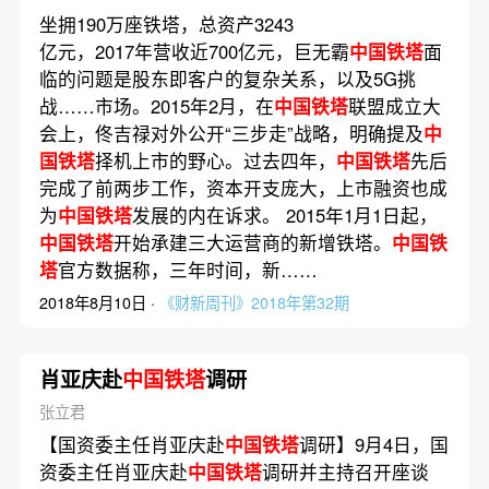
坐拥190万座铁塔，总资产3243
亿元，2017年营收近700亿元，巨无霸
中国铁塔
面
临的问题是股东即客户的复杂关系，以及5G挑
战……市场。2015年2月，在
中国铁塔
联盟成立大
会上，佟吉禄对外公开“三步走”战略，明确提及
中
国铁塔
择机上市的野心。过去四年，
中国铁塔
先后
完成了前两步工作，资本开支庞大，上市融资也成
为
中国铁塔
发展的内在诉求。 2015年1月1日起，
中国铁塔
开始承建三大运营商的新增铁塔。
中国铁
塔
官方数据称，三年时间，新……
2018年8月10日 ·
《财新周刊》2018年第32期
肖亚庆赴
中国铁塔
调研
张立君
【国资委主任肖亚庆赴
中国铁塔
调研】9月4日，国
资委主任肖亚庆赴
中国铁塔
调研并主持召开座谈