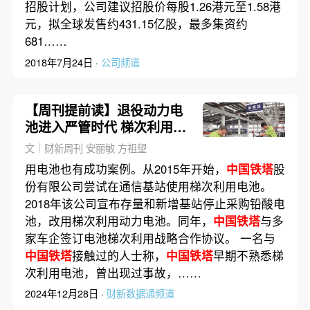
招股计划，公司建议招股价每股1.26港元至1.58港
元，拟全球发售约431.15亿股，最多集资约
681……
2018年7月24日 ·
公司频道
【周刊提前读】退役动力电
池进入严管时代 梯次利用仍
有争议
文｜财新周刊 安丽敏 方祖望
用电池也有成功案例。从2015年开始，
中国铁塔
股
份有限公司尝试在通信基站使用梯次利用电池。
2018年该公司宣布存量和新增基站停止采购铅酸电
池，改用梯次利用动力电池。同年，
中国铁塔
与多
家车企签订电池梯次利用战略合作协议。 一名与
中国铁塔
接触过的人士称，
中国铁塔
早期不熟悉梯
次利用电池，曾出现过事故，……
2024年12月28日 ·
财新数据通频道