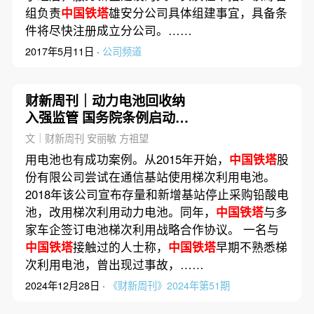
组负责
中国铁塔
雄安分公司具体组建事宜，具备条
件将尽快注册成立分公司。……
2017年5月11日 ·
公司频道
财新周刊｜动力电池回收纳
入强监管 国务院条例启动制
定
文｜财新周刊 安丽敏 方祖望
用电池也有成功案例。从2015年开始，
中国铁塔
股
份有限公司尝试在通信基站使用梯次利用电池。
2018年该公司宣布存量和新增基站停止采购铅酸电
池，改用梯次利用动力电池。同年，
中国铁塔
与多
家车企签订电池梯次利用战略合作协议。 一名与
中国铁塔
接触过的人士称，
中国铁塔
早期不熟悉梯
次利用电池，曾出现过事故，……
2024年12月28日 ·
《财新周刊》2024年第51期