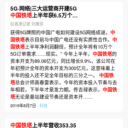
5G·网络|三大运营商开建5G
中国铁塔
上半年获6.5万个
5G订单
驻香港记者 刘雁菲
获得5G牌照的中国广电如何建设5G网络成谜，
中
国铁塔
表示目前与中国广电还没有实质性合作。
中
国铁塔
上半年净利润翻倍，预计全年将有10万个
5G订单需求……现实。” 今年上半年，
中国铁塔
的
资本开支为89.06亿元，同比增长9.9%，该公司在
年初预计全年的资本开支为300亿元，这意味着上
半年的投入还不足全年目标的三分之一。
中国铁
塔
总会计师高春雷表示，今年的资本投入节奏与去
年相若，下半年才是发力期。佟吉禄表示，
中国铁
塔
无论是基站建设节奏还是资本开……
2019年8月7日 ·
科技
中国铁塔
上半年营收353.35