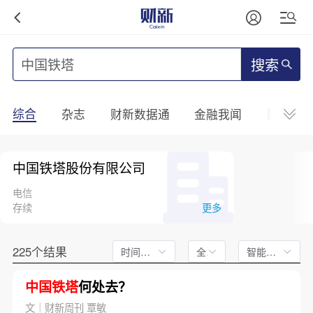
搜索
综合
杂志
财新数据通
金融我闻
财新mini
中国铁塔股份有限公司
电信
存续
更多
225个结果
时间不限
全文
智能排序
中国铁塔
何处去？
文｜财新周刊 覃敏