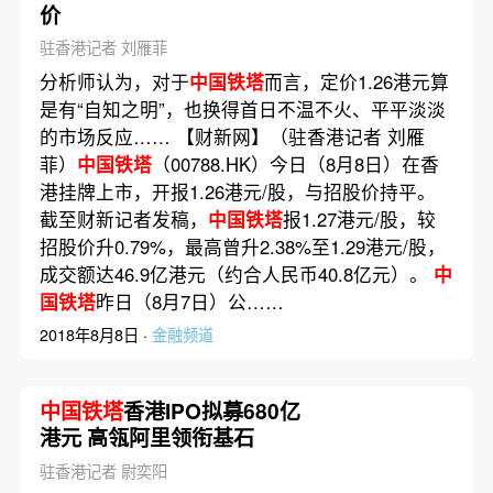
价
驻香港记者 刘雁菲
分析师认为，对于
中国铁塔
而言，定价1.26港元算
是有“自知之明”，也换得首日不温不火、平平淡淡
的市场反应…… 【财新网】（驻香港记者 刘雁
菲）
中国铁塔
（00788.HK）今日（8月8日）在香
港挂牌上市，开报1.26港元/股，与招股价持平。
截至财新记者发稿，
中国铁塔
报1.27港元/股，较
招股价升0.79%，最高曾升2.38%至1.29港元/股，
成交额达46.9亿港元（约合人民币40.8亿元）。
中
国铁塔
昨日（8月7日）公……
2018年8月8日 ·
金融频道
中国铁塔
香港IPO拟募680亿
港元 高瓴阿里领衔基石
驻香港记者 尉奕阳