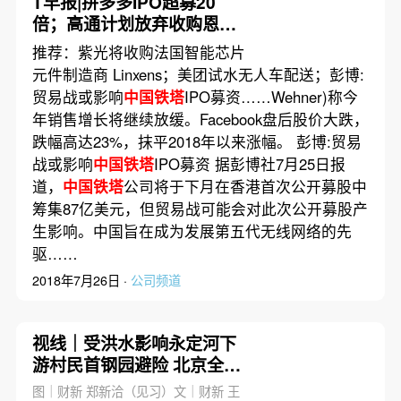
T早报|拼多多IPO超募20
倍；高通计划放弃收购恩智
浦；Facebook盘后股价跌
推荐：紫光将收购法国智能芯片
逾20%
元件制造商 Linxens；美团试水无人车配送；彭博:
贸易战或影响
中国铁塔
IPO募资……Wehner)称今
年销售增长将继续放缓。Facebook盘后股价大跌，
跌幅高达23%，抹平2018年以来涨幅。 彭博:贸易
战或影响
中国铁塔
IPO募资 据彭博社7月25日报
道，
中国铁塔
公司将于下月在香港首次公开募股中
筹集87亿美元，但贸易战可能会对此次公开募股产
生影响。中国旨在成为发展第五代无线网络的先
驱……
2018年7月26日 ·
公司频道
视线｜受洪水影响永定河下
游村民首钢园避险 北京全市
5万余人转移
图｜财新 郑新洽（见习）文｜财新 王