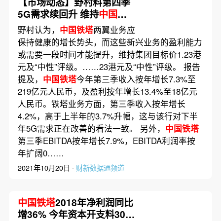
【市场动态】野村料第四季
5G需求续回升 维持
中国铁
塔
“中性”评级
野村认为，
中国铁塔
两翼业务应
保持健康的增长势头，而这些新兴业务的盈利能力
或需要一段时间才能提升，维持集团目标价1.23港
元及“中性”评级。……23港元及“中性”评级。 报告
提及，
中国铁塔
今年第三季收入按年增长7.3%至
219亿元人民币，及盈利按年增长13.4%至18亿元
人民币。铁塔业务方面，第三季收入按年增长
4.2%，高于上半年的3.7%升幅，这与该行对下半
年5G需求正在改善的看法一致。 另外，
中国铁塔
第三季EBITDA按年增长7.9%，EBITDA利润率按
年扩阔0……
2021年10月20日 ·
财新数据通频道
中国铁塔
2018年净利润同比
增36% 今年资本开支料300