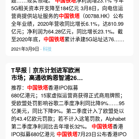
题……现实领域。
中国铁塔
净利润增23.1% 今年
5G相关资本开支降至184亿元 3月8日，向电信运
营商提供站址服务的
中国铁塔
（00788.HK）公布
全年业绩，2020年营收同比增长6.1%，达810.99
亿元；净利润为64.28亿元，同比增长23.1%。截
至2020年底，
中国铁塔
累计承建5G站址达76……
2021年3月9日 ·
科技
T早报｜京东计划进军欧洲
市场；高通收购恩智浦26日
见分晓；阿里参投旷视6亿美
推荐：
中国铁塔
香港IPO拟募
元融资
680亿港元；15家虚拟运营商获得正式商用牌照；
受欧盟处罚影响谷歌二季度净利同比降9%……95
亿美元，同比下降9%。第二季度计入了欧盟处以
的43.4亿欧元罚款；若不计入这笔罚款，Alphabet
第二季度净利润比去年增长32%。
中国铁塔
香港
IPO拟募680亿港元
中国铁塔
7月23日公布香港IPO