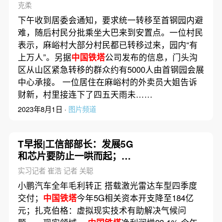
克柔
下午收到居委会通知，要求统一转移至首钢园内避
难，随后村民分批乘坐大巴来到安置点。一位村民
表示，麻峪村大部分村民都已转移过来，园内“有
上万人”。另据
中国铁塔
公司发布的信息，门头沟
区从山区紧急转移的群众约有5000人由首钢园会展
中心承接。 一位居住在麻峪村的外卖员大姐告诉
财新，村里接连下了四五天雨未……
2023年8月1日 ·
图片频道
T早报|工信部部长：发展5G
和芯片要防止一哄而起；美
国科技股大跌 纳指进入回调
实习记者 崔浩 记者 关聪
区域；Zoom创始人袁征转
小鹏汽车全年毛利转正 搭载激光雷达车型四季度
让60亿美元股份
交付；
中国铁塔
今年5G相关资本开支降至184亿
元；扎克伯格：虚拟现实技术有助解决气候问