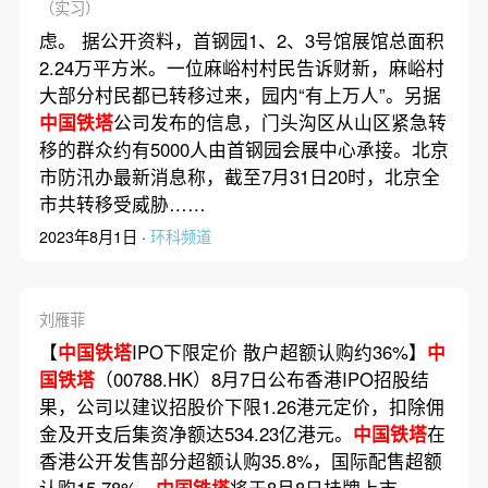
（实习）
虑。 据公开资料，首钢园1、2、3号馆展馆总面积
2.24万平方米。一位麻峪村村民告诉财新，麻峪村
大部分村民都已转移过来，园内“有上万人”。另据
中国铁塔
公司发布的信息，门头沟区从山区紧急转
移的群众约有5000人由首钢园会展中心承接。北京
市防汛办最新消息称，截至7月31日20时，北京全
市共转移受威胁……
2023年8月1日 ·
环科频道
刘雁菲
【
中国铁塔
IPO下限定价 散户超额认购约36%】
中
国铁塔
（00788.HK）8月7日公布香港IPO招股结
果，公司以建议招股价下限1.26港元定价，扣除佣
金及开支后集资净额达534.23亿港元。
中国铁塔
在
香港公开发售部分超额认购35.8%，国际配售超额