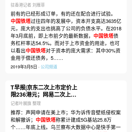
亿元
驻香港记者 刘雁菲
前有的已经形成订单，有的还在配合进行试验。
中国铁塔
过往四年的发展中，资本开支高达3635亿
元，庞大的支出也挑高了公司的负债水平。在2018
年3月底前，即上市前夕的最新数据，
中国铁塔
债
务杠杆率达54.5%。而对于上市资金的用途，也可
以看出
中国铁塔
对于资本的庞大需求：其中30%资
金用于偿还债务，5……
2019年3月5日 ·
公司频道
T早报|京东二次上市定价上
限236港元；网易二次上市
定价123港元；腾讯450亿元
记者叶展旗 整理
建人工智能超算中心
推荐：声网申请在美上市；华为诉传音壁纸侵权案
和解撤诉；
中国铁塔
称累计建成5G基站25.8万
个……年底上线。乌兰察布大数据中心是快手第一