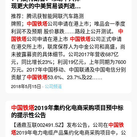
现更大的中美贸易谈判进
程；中国重启对高通收购恩
推荐：腾讯获智能网联汽车路测
智浦的审查；特斯拉在上海
牌照；
中国铁塔
公司申请在港上市；唯品会一季度
浦东成立独资子公司
利润不及预期 股价暴跌……路段上公开测试。
中
国铁塔
公司申请在港上市
中国铁塔
公司正式申请
在港交所上市，联席保荐人为中金公司和高盛，尚
未披露募资的具体细节。公司2017年营收687亿
元，同比增长23%；利润19亿元，上年同期为7600
万元。2017年中国移动、中国联通及中国电信分别
贡献了
中国铁塔
53.6%、23.7%及22……
2018年5月15日 ·
公司频道
中国铁塔
2019年集约化电商采购项目预中标
的提示性公告
【通鼎互联002491.SZ】发布公告，公司在
中国铁
塔
2019年电力电缆产品集约化电商采购项目中，公