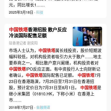
元，同比增长1……
2025年3月18日 ·
科技
中国铁塔
香港招股 散户反应
冷淡国际配售足额
驻香港记者 尉奕阳
市场人士认为，
中国铁塔
属长线投资，股价短期波
幅料较低，对机构投资者吸引力大于散户……地主
要券商之一。 相比散户意兴阑珊，机构投资者对
中国铁塔
IPO反应正面。有中资投行人士向财新记
者确认，
中国铁塔
国际配售已足额。
中国铁塔
7月
23日在香港路演，7月25日至7月31日在香港招
股，预计定价日为7月31日至8月1日。
中国铁塔
是
继小米集团（01810.HK，下称小米）在香港上
市……
2018年7月27日 ·
金融频道