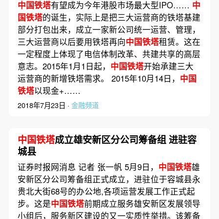
中国铁塔
有望成为今年港股市场最大型IPO……
中
国铁塔
的诞生，实际上是把三大运营商的铁塔基建
部分打包出来，成立一家新公司统一运营、管理，
三大运营商以后要用铁塔再向
中国铁塔
租赁。这在
一定程度上体现了电信体制改革、共建共享的高层
意志。2015年1月1日起，
中国铁塔
开始承建三大
运营商的新增铁塔需求。 2015年10月14日，
中国
铁塔
以现金+……
2018年7月23日 ·
金融频道
中国铁塔
成立雄安新区分公司筹备组 进驻容
城县
证券时报网消息 记者 张一帆 5月9日，
中国铁塔
雄
安新区分公司筹备组正式成立，进驻位于容城县永
贵北大街68号的办公地,各项运营发展工作正式起
步。这是
中国铁塔
前期成立服务雄安新区发展领导
小组后，服务新区建设的又一实质性举措。该筹备