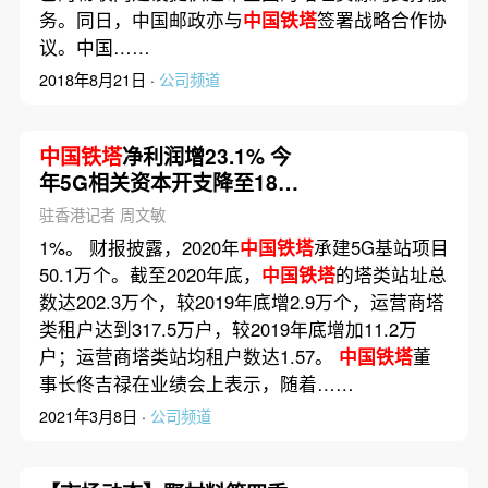
务。同日，中国邮政亦与
中国铁塔
签署战略合作协
议。中国……
2018年8月21日 ·
公司频道
中国铁塔
净利润增23.1% 今
年5G相关资本开支降至184
亿元
驻香港记者 周文敏
1%。 财报披露，2020年
中国铁塔
承建5G基站项目
50.1万个。截至2020年底，
中国铁塔
的塔类站址总
数达202.3万个，较2019年底增2.9万个，运营商塔
类租户达到317.5万户，较2019年底增加11.2万
户；运营商塔类站均租户数达1.57。
中国铁塔
董
事长佟吉禄在业绩会上表示，随着……
2021年3月8日 ·
公司频道