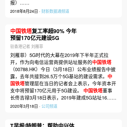
报）……
2018年8月24日 ·
财新数据通频道
中国铁塔
复工率超90% 今年
预留170亿元建设5G
驻香港记者 刘雁菲
刘雁菲）5G时代的大幕在2019年下半年正式拉
开，作为向电信运营商提供站址服务的
中国铁塔
（00788.HK）今日（3月18日）公布业绩报告中披
露，去年共接到26.5万个5G基站的建设需求。
中
国铁塔
管理层在当日的记者会上表示，今年资本开
支中将预留170亿元用于5G建设。
中国铁塔
董事
长佟吉禄3月18日表示，2019年建成5G站址16……
2020年3月18日 ·
公司频道
T早报|特朗普：帮助中兴体