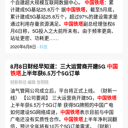
个自建超大规模互联网数据中心。
中国铁塔
：累
计建成5G基站25.8万个 据
中国铁塔
，截至5月底，
累计建成5G基站25.8万个，超过97%的建设需求是
通过利用存量资源满足。
中国铁塔
副总经理张权6
月6日称，5G投入之大前所未有。由于频率更高、
站址更密、功耗更……
2020年6月8日 ·
科技
8月8日财经早知道：三大运营商开建5G
中国
铁塔
上半年获6.5万个5G订单
财新移动 编辑 张明晓
油气管网公司成立后，平台将正式上线。（财新一
线） 【公司要闻】 三大运营商开建5G，
中国铁塔
上半年获6.5万个5G订单 获得5G牌照的中国广电
如何建设5G网络成谜，
中国铁塔
表示目前与中国
广电还没有实质性合作。
中国铁塔
上半年净利润翻
倍，预计全年将有10万个5G订单需求。（财新）