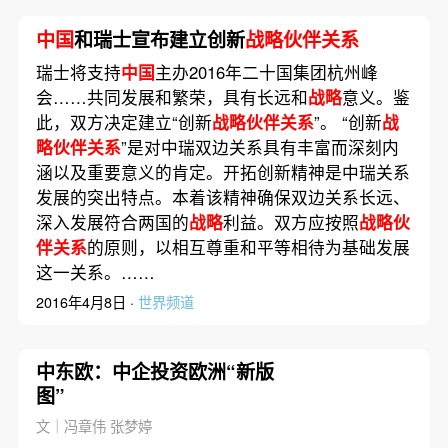
中国
和瑞士宣布建立创新
战略伙伴关系
瑞士将支持
中国
主办2016年二十国集团杭州峰
会……共同发展和繁荣，具有长远和
战略
意义。鉴
此，双方决定建立“创新
战略伙伴关系
”。 “创新
战
略伙伴关系
”是对中瑞双边关系具有丰富而深刻内
涵以及重要意义的肯定。开拓创新精神是中瑞关系
发展的突出特点。本着该精神确保双边关系长远、
深入发展符合两国的
战略
利益。双方应按照
战略伙
伴关系
的原则，以相互尊重和平等相待为基础发展
这一关系。……
2016年4月8日 ·
世界频道
中东欧：中企投资欧洲“新版
图”
文｜冯章伟 张梦婷