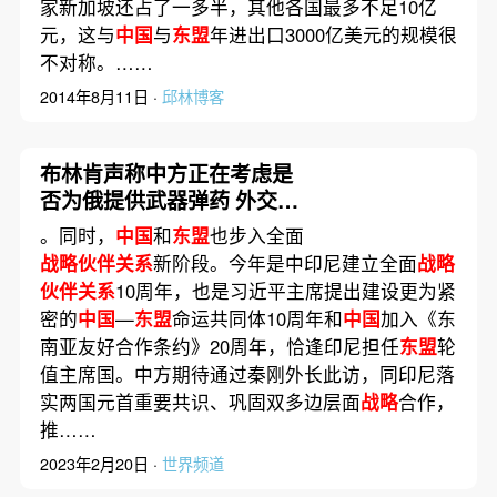
家新加坡还占了一多半，其他各国最多不足10亿
元，这与
中国
与
东盟
年进出口3000亿美元的规模很
不对称。……
2014年8月11日 ·
邱林博客
布林肯声称中方正在考虑是
否为俄提供武器弹药 外交部
回应
。同时，
中国
和
东盟
也步入全面
战略伙伴关系
新阶段。今年是中印尼建立全面
战略
伙伴关系
10周年，也是习近平主席提出建设更为紧
密的
中国
—
东盟
命运共同体10周年和
中国
加入《东
南亚友好合作条约》20周年，恰逢印尼担任
东盟
轮
值主席国。中方期待通过秦刚外长此访，同印尼落
实两国元首重要共识、巩固双多边层面
战略
合作，
推……
2023年2月20日 ·
世界频道