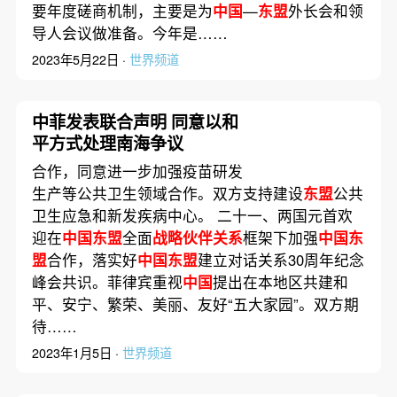
要年度磋商机制，主要是为
中国
—
东盟
外长会和领
导人会议做准备。今年是……
2023年5月22日 ·
世界频道
中菲发表联合声明 同意以和
平方式处理南海争议
合作，同意进一步加强疫苗研发
生产等公共卫生领域合作。双方支持建设
东盟
公共
卫生应急和新发疾病中心。 二十一、两国元首欢
迎在
中国东盟
全面
战略伙伴关系
框架下加强
中国东
盟
合作，落实好
中国东盟
建立对话关系30周年纪念
峰会共识。菲律宾重视
中国
提出在本地区共建和
平、安宁、繁荣、美丽、友好“五大家园”。双方期
待……
2023年1月5日 ·
世界频道