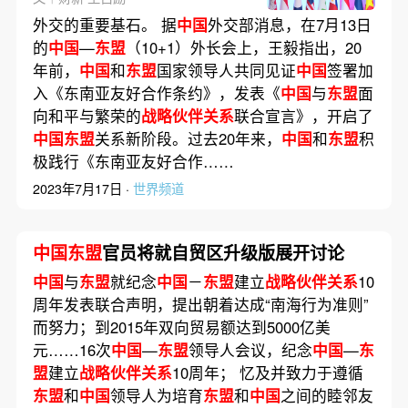
外交的重要基石。 据
中国
外交部消息，在7月13日
的
中国
—
东盟
（10+1）外长会上，王毅指出，20
年前，
中国
和
东盟
国家领导人共同见证
中国
签署加
入《东南亚友好合作条约》，发表《
中国
与
东盟
面
向和平与繁荣的
战略伙伴关系
联合宣言》，开启了
中国东盟
关系新阶段。过去20年来，
中国
和
东盟
积
极践行《东南亚友好合作……
2023年7月17日 ·
世界频道
中国东盟
官员将就自贸区升级版展开讨论
中国
与
东盟
就纪念
中国
－
东盟
建立
战略伙伴关系
10
周年发表联合声明，提出朝着达成“南海行为准则”
而努力；到2015年双向贸易额达到5000亿美
元……16次
中国
—
东盟
领导人会议，纪念
中国
—
东
盟
建立
战略伙伴关系
10周年； 忆及并致力于遵循
东盟
和
中国
领导人为培育
东盟
和
中国
之间的睦邻友