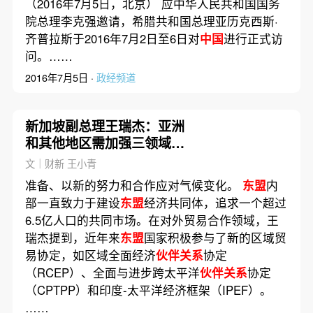
（2016年7月5日，北京） 应中华人民共和国国务
院总理李克强邀请，希腊共和国总理亚历克西斯·
齐普拉斯于2016年7月2日至6日对
中国
进行正式访
问。……
2016年7月5日 ·
政经频道
新加坡副总理王瑞杰：亚洲
和其他地区需加强三领域合
作
文｜财新 王小青
准备、以新的努力和合作应对气候变化。
东盟
内
部一直致力于建设
东盟
经济共同体，追求一个超过
6.5亿人口的共同市场。在对外贸易合作领域，王
瑞杰提到，近年来
东盟
国家积极参与了新的区域贸
易协定，如区域全面经济
伙伴关系
协定
（RCEP）、全面与进步跨太平洋
伙伴关系
协定
（CPTPP）和印度-太平洋经济框架（IPEF）。
……