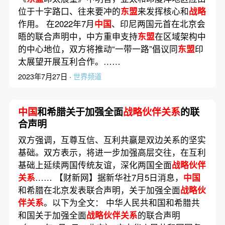
位于十字路口、往来要冲的
东盟
来发挥核心和
战略
作用。 在2022年7月
中国
、印尼两国元首在北京会
晤的联合声明中，中方重申支持
东盟
在区域架构中
的中心地位，双方将推动“一带一路”倡议同
东盟
印
太展望开展互利合作。……
2023年7月27日 ·
世界频道
中国
和希腊关于加强全面
战略伙伴关系
的联
合声明
双方强调，互尊互信、互利共赢是双边关系的坚实
基础。双方表示，将进一步加强高层交往，在互利
基础上延续两国传统友谊，深化两国全面
战略伙伴
关系
…… 【财新网】据新华社7月5日消息，
中国
和希腊在北京发表联合声明，关于加强全面
战略伙
伴关系
。以下为全文： 中华人民共和国和希腊共
和国关于加强全面
战略伙伴关系
的联合声明