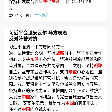
保持和发展合作与
伙伴关系
。 在今年4月至5
月……
2014年6月9日 ·
世界频道
习近平会见安瓦尔 马方表态
反对阵营对抗
习近平强调，中方愿同马方一
道，弘扬亚洲文明，坚持
战略
自主，坚守东亚合作
初心，支持
东盟
中心地位，坚决抵制冷战思维和阵
营对抗，合力建设好共同家园……文明，坚持
战略
自主，坚守东亚合作初心，支持
东盟
中心地位，坚
决抵制冷战思维和阵营对抗，合力建设好共同家
园。双方要深化中华文明和伊斯兰文明交流互鉴，
坚持真正的多边主义，维护国际公平正义，维护广
大发展
中国
家共同利益，为完善全球治理作出更大
贡献。 安瓦尔表示，我是作为
中国
的真正朋友、
怀抱对
中国
的真诚友好……