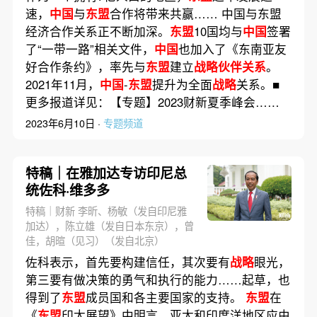
速，
中国
与
东盟
合作将带来共赢…… 中国与东盟
经济合作关系正不断加深。
东盟
10国均与
中国
签署
了“一带一路”相关文件，
中国
也加入了《东南亚友
好合作条约》，率先与
东盟
建立
战略伙伴关系
。
2021年11月，
中国
-
东盟
提升为全面
战略
关系。■
更多报道详见：【专题】2023财新夏季峰会……
2023年6月10日 ·
专题频道
特稿｜在雅加达专访印尼总
统佐科·维多多
特稿｜财新 李昕、杨敏（发自印尼雅
加达），陈立雄（发自日本东京），曾
佳，胡暄（见习）（发自北京）
佐科表示，首先要构建信任，其次要有
战略
眼光，
第三要有做决策的勇气和执行的能力……起草，也
得到了
东盟
成员国和各主要国家的支持。
东盟
在
《
东盟
印太展望》中明言，亚太和印度洋地区应由