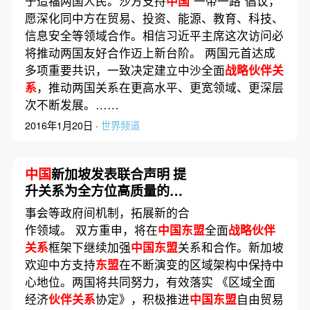
于造福两国人民。沙方支持
中国
“一带一路”倡议，
愿深化同中方在贸易、投资、能源、教育、科技、
信息安全等领域合作。相信习近平主席这次访问必
将推动两国友好合作迈上新台阶。 两国元首达成
多项重要共识，一致决定建立中沙全面
战略伙伴关
系
，推动两国关系在更高水平、更宽领域、更深层
次不断发展。……
2016年1月20日 ·
世界频道
中国
新加坡发表联合声明 提
升关系为全方位高质量的前
瞻性
伙伴关系
事会等政府间机制，拓展新的合
作领域。 双方重申，将在
中国东盟
全面
战略伙伴
关系
框架下继续加强
中国东盟
关系和合作。新加坡
欢迎中方支持
东盟
在不断演变的区域架构中保持中
心地位。两国将共同努力，有效落实 《区域全面
经济
伙伴关系
协定》，积极推进
中国东盟
自由贸易