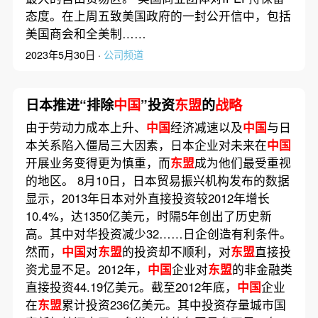
态度。在上周五致美国政府的一封公开信中，包括
美国商会和全美制……
2023年5月30日 ·
公司频道
日本推进“排除
中国
”投资
东盟
的
战略
由于劳动力成本上升、
中国
经济减速以及
中国
与日
本关系陷入僵局三大因素，日本企业对未来在
中国
开展业务变得更为慎重，而
东盟
成为他们最受重视
的地区。 8月10日，日本贸易振兴机构发布的数据
显示，2013年日本对外直接投资较2012年增长
10.4%，达1350亿美元，时隔5年创出了历史新
高。其中对华投资减少32……日企创造有利条件。
然而，
中国
对
东盟
的投资却不顺利，对
东盟
直接投
资尤显不足。2012年，
中国
企业对
东盟
的非金融类
直接投资44.19亿美元。截至2012年底，
中国
企业
在
东盟
累计投资236亿美元。其中投资存量城市国