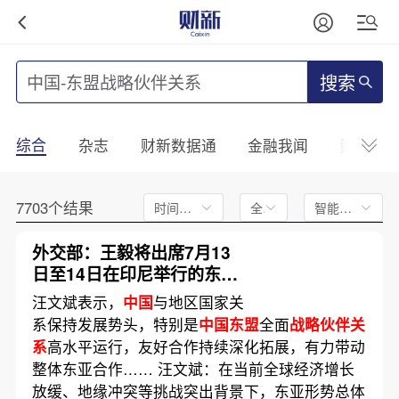
搜索
综合
杂志
财新数据通
金融我闻
财新mini
7703个结果
时间不限
全文
智能排序
外交部：王毅将出席7月13
日至14日在印尼举行的东亚
合作系列外长会
汪文斌表示，
中国
与地区国家关
系保持发展势头，特别是
中国东盟
全面
战略伙伴关
系
高水平运行，友好合作持续深化拓展，有力带动
整体东亚合作…… 汪文斌：在当前全球经济增长
放缓、地缘冲突等挑战突出背景下，东亚形势总体