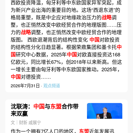
西欧投资降温，匈牙利等中东欧国家异军突起，成
为新兴产业出海的重要目的地。这场“西退东进”的
格局重塑，既是中企应对地缘政治压力的
战略
调
整，也正悄然改变中欧经贸合作的地理版图……压
力的
战略
调整，也正悄然改变中欧经贸合作的地理
版图。 西欧退潮背后的结构性变化
中国
对欧投资
的结构性分化日趋显著。根据荣鼎集团和墨卡托
中
国
研究中心数据，2025年
中国
对欧直接投资达168
亿欧元，同比增长67%，创2018年以来新高。但这
一增长主要由匈牙利等中东欧国家推动。2025年，
中国
对德投资……
2026年7月31日 ·
观点频道
沈联涛：
中国
与
东盟
合作带
来双赢
文｜财新 戚展宁
作为一个拥有7亿人口的地区，
东盟
近年发展迅