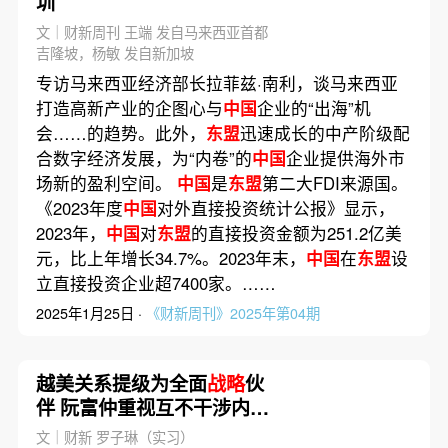
圳
文｜财新周刊 王端 发自马来西亚首都
吉隆坡，杨敏 发自新加坡
专访马来西亚经济部长拉菲兹·南利，谈马来西亚
打造高新产业的企图心与
中国
企业的“出海”机
会……的趋势。此外，
东盟
迅速成长的中产阶级配
合数字经济发展，为“内卷”的
中国
企业提供海外市
场新的盈利空间。
中国
是
东盟
第二大FDI来源国。
《2023年度
中国
对外直接投资统计公报》显示，
2023年，
中国
对
东盟
的直接投资金额为251.2亿美
元，比上年增长34.7%。2023年末，
中国
在
东盟
设
立直接投资企业超7400家。……
2025年1月25日 ·
《财新周刊》2025年第04期
越美关系提级为全面
战略
伙
伴 阮富仲重视互不干涉内政
等基本原则
文｜财新 罗子琳（实习）