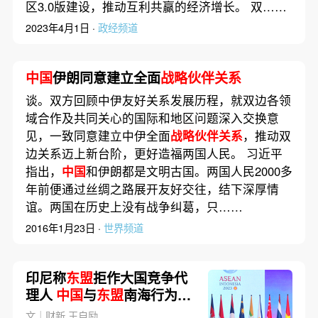
区3.0版建设，推动互利共赢的经济增长。 双……
2023年4月1日 ·
政经频道
中国
伊朗同意建立全面
战略伙伴关系
谈。双方回顾中伊友好关系发展历程，就双边各领
域合作及共同关心的国际和地区问题深入交换意
见，一致同意建立中伊全面
战略伙伴关系
，推动双
边关系迈上新台阶，更好造福两国人民。 习近平
指出，
中国
和伊朗都是文明古国。两国人民2000多
年前便通过丝绸之路展开友好交往，结下深厚情
谊。两国在历史上没有战争纠葛，只……
2016年1月23日 ·
世界频道
印尼称
东盟
拒作大国竞争代
理人
中国
与
东盟
南海行为准
则磋商再迈一步
文｜财新 王自励