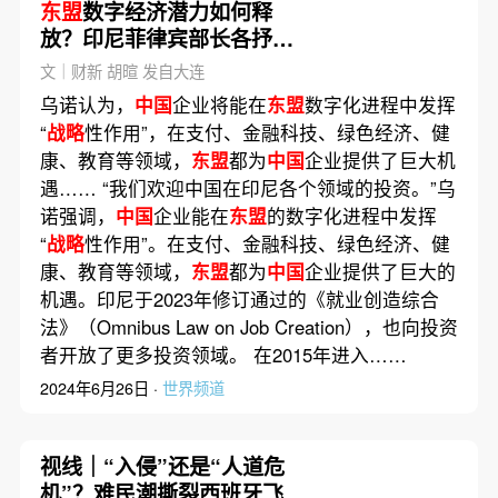
东盟
数字经济潜力如何释
放？印尼菲律宾部长各抒己
见
文｜财新 胡暄 发自大连
乌诺认为，
中国
企业将能在
东盟
数字化进程中发挥
“
战略
性作用”，在支付、金融科技、绿色经济、健
康、教育等领域，
东盟
都为
中国
企业提供了巨大机
遇…… “我们欢迎中国在印尼各个领域的投资。”乌
诺强调，
中国
企业能在
东盟
的数字化进程中发挥
“
战略
性作用”。在支付、金融科技、绿色经济、健
康、教育等领域，
东盟
都为
中国
企业提供了巨大的
机遇。印尼于2023年修订通过的《就业创造综合
法》（Omnibus Law on Job Creation），也向投资
者开放了更多投资领域。 在2015年进入……
2024年6月26日 ·
世界频道
视线｜“入侵”还是“人道危
机”？难民潮撕裂西班牙飞地