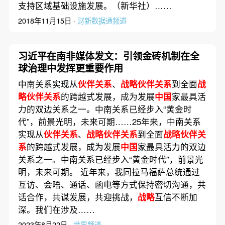
支持区域基础设施发展。（新华社）……
2018年11月15日 ·
财新数据通频道
习近平在南非媒体发文：引领金砖机制在全
球治理中发挥更重要作用
中南关系实现从
伙伴关系
、
战略伙伴关系
到全面
战
略伙伴关系
的跨越式发展，成为发展
中国
家最具活
力的双边关系之一。中南关系已经步入“黄金时
代”，前景光明，未来可期……25年来，中南关系
实现从
伙伴关系
、
战略伙伴关系
到全面
战略伙伴关
系
的跨越式发展，成为发展
中国
家最具活力的双边
关系之一。中南关系已经步入“黄金时代”，前景光
明，未来可期。 近年来，我同拉马福萨总统通过
互访、会晤、通话、函电等方式保持密切沟通，共
话合作，共谋发展，共迎挑战，
战略
互信不断加
深。我们在涉及……
2023年8月22日 ·
世界频道