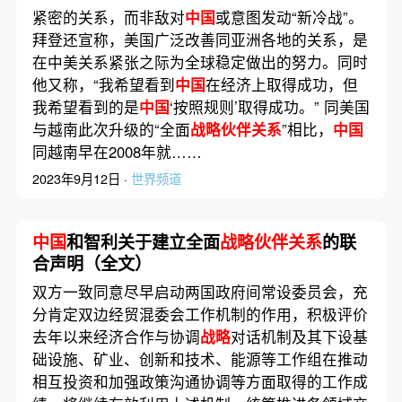
紧密的关系，而非敌对
中国
或意图发动“新冷战”。
拜登还宣称，美国广泛改善同亚洲各地的关系，是
在中美关系紧张之际为全球稳定做出的努力。同时
他又称，“我希望看到
中国
在经济上取得成功，但
我希望看到的是
中国
‘按照规则’取得成功。” 同美国
与越南此次升级的“全面
战略伙伴关系
”相比，
中国
同越南早在2008年就……
2023年9月12日 ·
世界频道
中国
和智利关于建立全面
战略伙伴关系
的联
合声明（全文）
双方一致同意尽早启动两国政府间常设委员会，充
分肯定双边经贸混委会工作机制的作用，积极评价
去年以来经济合作与协调
战略
对话机制及其下设基
础设施、矿业、创新和技术、能源等工作组在推动
相互投资和加强政策沟通协调等方面取得的工作成