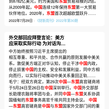
到8782亿美元，约为美国和
东盟
贸易规模的2倍。
从2009年起，
中国
连续12年保持
东盟
第一大贸易
伙伴地位。2020年，
东盟
首次超越欧盟跃升……
2022年7月29日 ·
《财新周刊》2022年第30期
外交部回应拜登言论：美方
应采取实际行动 为对话沟通
扫清障碍
中方始终按照习近平主席提出的
相互尊重、和平共处、合作共赢的原则发展中美关
系。敦促美方端正对华认知，停止干涉
中国
内政，
停止损害
中国
的主权、安全和发展利益，同中方相
向而行，以实际行动推动中美关系重回正轨……
毛宁：经双方商定，第29次
中国
—
东盟
高官磋商将
于5月24日至26日在
中国
深圳举行。
中国
外交部部
长助理农融将率团与会，并同
中国
—
东盟
关系协调
国缅甸的
东盟
事务高官千埃共同主持会议。
中国
—
东盟
高官磋商是
中国
与
东盟
国家外交部门间的重