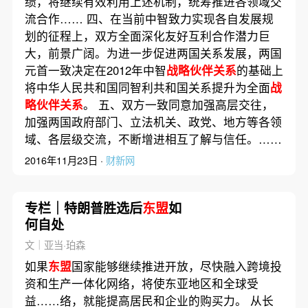
绩，将继续有效利用上述机制，统筹推进各领域交
流合作…… 四、在当前中智致力实现各自发展规
划的征程上，双方全面深化友好互利合作潜力巨
大，前景广阔。为进一步促进两国关系发展，两国
元首一致决定在2012年中智
战略伙伴关系
的基础上
将中华人民共和国同智利共和国关系提升为全面
战
略伙伴关系
。 五、双方一致同意加强高层交往，
加强两国政府部门、立法机关、政党、地方等各领
域、各层级交流，不断增进相互了解与信任。……
2016年11月23日 ·
财新网
专栏｜特朗普胜选后
东盟
如
何自处
文｜亚当·珀森
如果
东盟
国家能够继续推进开放，尽快融入跨境投
资和生产一体化网络，将使东亚地区和全球受
益……络，就能提高居民和企业的购买力。 从长