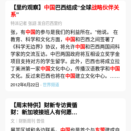
【里约观察】
中国
巴西结成“全球
战略伙伴关
系
”
特派记者 张翃 发自巴西里约
张，有
中国
的参与是我们的利益所在。”他说。 在
教育、科学和文化方面，
中国
和巴西之间签署了
《科学无边界》协议，将允许
中国
和巴西两国间科
学家的交流互访。中巴两国政府将互相设立奖学金
项目支持对方的学生留学。此外，巴西也将成立拉
丁美洲第一家
中国
文化中心，传播汉语教学和
中国
文化。反过来巴西也将在
中国
建立文化中心。……
2012年6月22日 ·
世界频道
【周末特供】财新专访黄循
财：新加坡接班人有何愿
景？
文｜财新周刊 曾佳
展其区域和多边联系。
中国
也是首个与
东盟
建成自