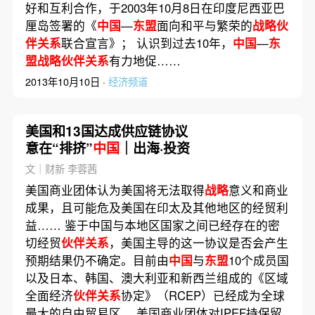
好和互利合作，于2003年10月8日在印度尼西亚巴
厘岛签署的《
中国
—
东盟
面向和平与繁荣的
战略伙
伴关系
联合宣言》； 认识到过去10年，
中国
—
东
盟战略伙伴关系
有力地促……
2013年10月10日 ·
经济频道
美国和13国达成供应链协议
意在“排挤”
中国
｜出海·投资
文｜财新 李蓉茜
美国商业团体认为美国将无法取得
战略
意义和商业
成果，且可能危及美国在印太及其他地区的经贸利
益…… 鉴于中国与本地区国家之间已经存在的密
切经贸
伙伴关系
，美国主导的这一协议是否会产生
预期结果仍不确定。目前由
中国
与
东盟
10个成员国
以及日本、韩国、澳大利亚和新西兰组成的《区域
全面经济
伙伴关系
协定》（RCEP）已经成为全球
最大的自由贸易区。 美国商业团体对IPEF持保留