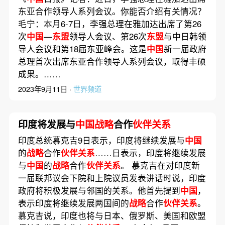
东亚合作领导人系列会议。你能否介绍有关情况？
毛宁：本月6-7日，李强总理在雅加达出席了第26
次
中国
—
东盟
领导人会议、第26次
东盟
与中日韩领
导人会议和第18届东亚峰会。这是
中国
新一届政府
总理首次出席东亚合作领导人系列会议，取得丰硕
成果。……
2023年9月11日 ·
世界频道
印度将发展与
中国战略
合作
伙伴关系
印度总统慕克吉9日表示，印度将继续发展与
中国
的
战略
合作
伙伴关系
……日表示，印度将继续发展
与
中国
的
战略
合作
伙伴关系
。 慕克吉在对印度新
一届联邦议会下院和上院议员发表讲话时说，印度
政府将积极发展与邻国的关系。他首先提到
中国
，
表示印度将继续发展两国间的
战略
合作
伙伴关系
。
慕克吉说，印度也将与日本、俄罗斯、美国和欧盟