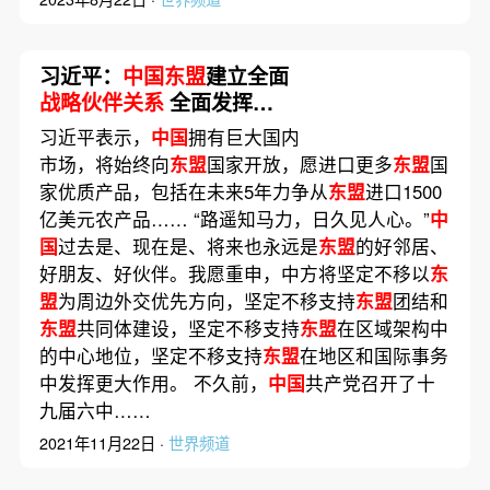
习近平：
中国东盟
建立全面
战略伙伴关系
全面发挥
RCEP作用
习近平表示，
中国
拥有巨大国内
市场，将始终向
东盟
国家开放，愿进口更多
东盟
国
家优质产品，包括在未来5年力争从
东盟
进口1500
亿美元农产品…… “路遥知马力，日久见人心。”
中
国
过去是、现在是、将来也永远是
东盟
的好邻居、
好朋友、好伙伴。我愿重申，中方将坚定不移以
东
盟
为周边外交优先方向，坚定不移支持
东盟
团结和
东盟
共同体建设，坚定不移支持
东盟
在区域架构中
的中心地位，坚定不移支持
东盟
在地区和国际事务
中发挥更大作用。 不久前，
中国
共产党召开了十
九届六中……
2021年11月22日 ·
世界频道