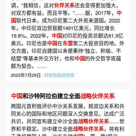
调，“我相信，这对
伙伴关系
还会变得更加强大，
对双方都有益，而且平等。”……据，2017年，
中
国
取代日本，成为印尼第二大外资来源国。2022
年，中印尼双边贸易额1491亿美元，同比增长
19.8%。2022年，
中国
对印尼的投资总额达81.9亿
美元。印尼也是
中国
在
东盟
第二大投资目的地。外
交方面，印尼自建国以来便秉持“独立、积极、不
结盟”等基本外交方针，也和
中国
的外交哲学底蕴
颇为契合。……
2023年7月29日 ·
财新数据通频道
中国
和沙特阿拉伯建立全面
战略伙伴关系
两国元首积极评价中沙关系发展，就双边关系和共
同关心的国际和地区问题深入交换意见，达成广泛
共识，共同宣布建立中沙全面
战略伙伴关系
……世
界和平稳定。沙中建立全面
战略伙伴关系
，将有利