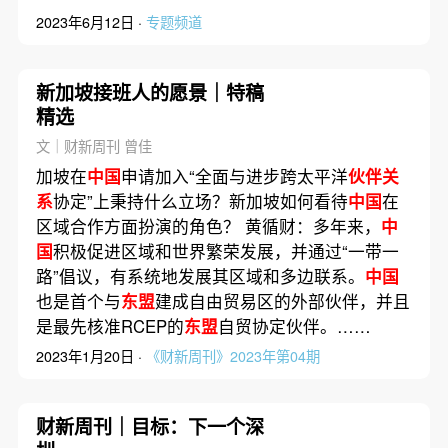
2023年6月12日 ·
专题频道
新加坡接班人的愿景｜特稿
精选
文｜财新周刊 曾佳
加坡在
中国
申请加入“全面与进步跨太平洋
伙伴关
系
协定”上秉持什么立场？新加坡如何看待
中国
在
区域合作方面扮演的角色？ 黄循财：多年来，
中
国
积极促进区域和世界繁荣发展，并通过“一带一
路”倡议，有系统地发展其区域和多边联系。
中国
也是首个与
东盟
建成自由贸易区的外部伙伴，并且
是最先核准RCEP的
东盟
自贸协定伙伴。……
2023年1月20日 ·
《财新周刊》2023年第04期
财新周刊｜目标：下一个深