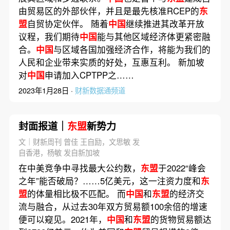
由贸易区的外部伙伴，并且是最先核准RCEP的
东
盟
自贸协定伙伴。 随着
中国
继续推进其改革开放
议程，我们期待
中国
能与其他区域经济体更紧密融
合。
中国
与区域各国加强经济合作，将能为我们的
人民和企业带来实质的好处，互惠互利。 新加坡
对
中国
申请加入CPTPP之……
2023年1月28日 ·
财新数据通频道
封面报道｜
东盟
新势力
文｜财新周刊 曾佳 王自励，文思敏 发
自香港，杨敏 发自新加坡
在中美竞争中寻找最大公约数，
东盟
于2022“峰会
之年”能否破局？……5亿美元，这一注资力度和
东
盟
的体量相比极不匹配。 而
中国
和
东盟
的经济交
流与融合，从过去30年双方贸易额100余倍的增速
便可以窥见。2021年，
中国
和
东盟
的货物贸易额达