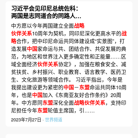
习近平会见印尼总统佐科：
两国是志同道合的同路人、
好伙伴
中方愿以今年两国建立全面
战略
伙伴关系
10周年为契机，同印尼深化更高水平的
战
略
合作，把中印尼命运共同体建设成“实景图”，打
造发展
中国
家命运与共、团结合作、共促发展的典
范，为地区和世界注入更多确定性和正能量……区
域全面经济
伙伴关系
协定》，加强在粮食安全、减
贫扶贫、乡村振兴、职业教育、语言教学、医药卫
生、文化旅游等领域合作。 习近平指出，今年是
我提出建设更为紧密的
中国
－
东盟
命运共同体10周
年，也是
中国
加入《东南亚友好合作条约》20周
年。中方愿同
东盟
深化全面
战略伙伴关系
，支持印
尼担任今年
东盟
轮值主席国，引……
2023年7月27日 ·
世界频道