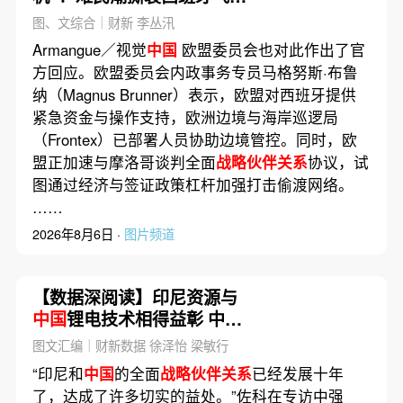
休达
图、文综合｜财新 李丛汛
Armangue／视觉
中国
欧盟委员会也对此作出了官
方回应。欧盟委员会内政事务专员马格努斯·布鲁
纳（Magnus Brunner）表示，欧盟对西班牙提供
紧急资金与操作支持，欧洲边境与海岸巡逻局
（Frontex）已部署人员协助边境管控。同时，欧
盟正加速与摩洛哥谈判全面
战略伙伴关系
协议，试
图通过经济与签证政策杠杆加强打击偷渡网络。
……
2026年8月6日 ·
图片频道
【数据深阅读】印尼资源与
中国
锂电技术相得益彰 中企
加速当地新能源投资建厂
图文汇编｜财新数据 徐泽怡 梁敏行
“印尼和
中国
的全面
战略伙伴关系
已经发展十年
了，达成了许多切实的益处。”佐科在专访中强