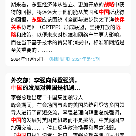
期来看，东亚经济体从独立、更加开放的
战略
中获
得的回报，将远远大于他们能从美国和
中国
所获得
的回报。
东盟
应该围绕《全面与进步跨太平洋
伙伴
关系
协定》（CPTPP）形成联盟，坚持开放的
战
略
和政策，以便未来对标准和网络产生更大影响。
而在当下基于技术的贸易和消费中，标准和网络是
至关重要的。……
2024年11月15日 ·
《财新周刊》2024年第45期
外交部：李强向拜登强调，
中国
的发展对美国是机遇而
非挑战
李强总理出席二十国集团领导人
峰会期间，在会场同与会的美国总统拜登等多国领
导人进行了简短交流。李强总理向拜登总统强调，
中国
的发展对美国是机遇而不是挑战，中美两国应
加强交流……，停止反华政治操弄和恶意诋毁。
《
中国
日报》记者：近日，李强总理在雅加达出席