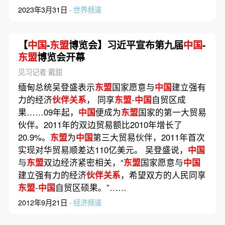
2023年3月31日 ·
世界频道
【
中国
-
东盟
博览会】习近平宣布第九届
中国
-
东盟
博览会开幕
见习记者 戴甜
缅甸总统吴登盛表示
东盟
国家愿意与
中国
建立强有
力的经济
伙伴关系
， 同享
东盟
-
中国
自贸区成
果……09年起，
中国
便成为
东盟
国家的第一大贸易
伙伴。2011年的双边贸易额比2010年增长了
20.9%。
东盟
为
中国
第三大贸易伙伴，2011年首次
实现对华贸易顺差达110亿美元。 吴登盛说，
中国
与
东盟
双边经济紧密相关，“
东盟
国家愿意与
中国
建立强有力的经济
伙伴关系
，希望双方的人民同享
东盟
-
中国
自贸区硕果。”……
2012年9月21日 ·
经济频道