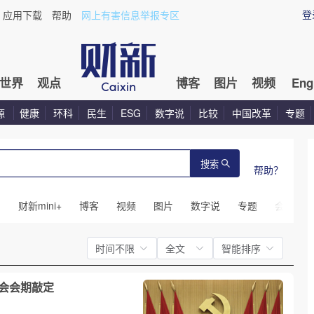
登
应用下载
帮助
网上有害信息举报专区
世界
观点
博客
图片
视频
Eng
源
健康
环科
民生
ESG
数字说
比较
中国改革
专题
搜索
帮助？
闻
财新mini+
博客
视频
图片
数字说
专题
会议
时间不限
全文
智能排序
全会会期敲定