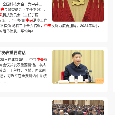
、全国科技大会，为中共二十
中央
金融委员会（主任李强）、
央
科技委员会（主任丁薛
圣），“一办”即
中央
港澳工作
不松劲 随着三中全会临近，
中央
反腐力度再加码。2024年6月，
的落马消息，平均每4……
平发表重要讲话
至28日在北京举行。中共
中央
总
席会议并发表重要讲话。中共
蔡奇、丁薛祥、李希，国家副
消息，习近平在重要讲话中系统
……