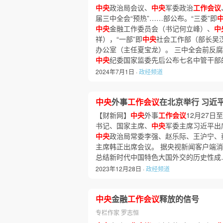
中央
政治局会议、
中央
军委政治
工作会议
届三中全会“预热”……部公布。“三委”即
中央
金融工作委员会（书记何立峰）、
中
祥），“一部”即
中央
社会工作部（部长吴汉
办公室（主任夏宝龙）。 三中全会前反腐
中央
纪委国家监委先后公布七名中管干部
2024年7月1日 ·
政经频道
中央
外事
工作会议
在北京举行 习近
【财新网】
中央
外事
工作会议
12月27日
书记、国家主席、
中央
军委主席习近平出
中央
政治局常委李强、赵乐际、王沪宁、
主席韩正出席会议。 据央视新闻客户端
总结新时代中国特色大国外交的历史性成
2023年12月28日 ·
政经频道
中央
金融
工作会议
释放的信号
专栏作家 罗志恒