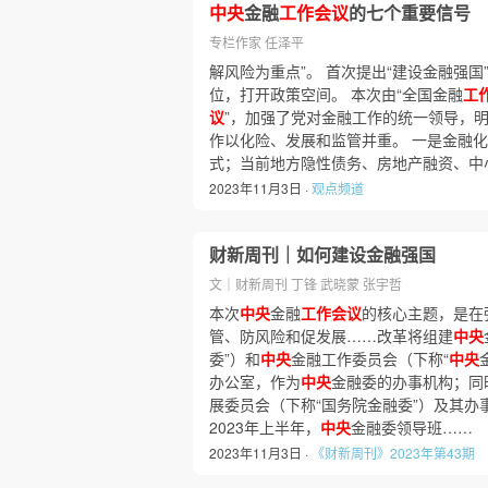
中央
金融
工作会议
的七个重要信号
专栏作家 任泽平
解风险为重点”。 首次提出“建设金融强
位，打开政策空间。 本次由“全国金融
工
议
”，加强了党对金融工作的统一领导，
作以化险、发展和监管并重。 一是金融化
式；当前地方隐性债务、房地产融资、中
2023年11月3日 ·
观点频道
财新周刊｜如何建设金融强国
文｜财新周刊 丁锋 武晓蒙 张宇哲
本次
中央
金融
工作会议
的核心主题，是在
管、防风险和促发展……改革将组建
中央
委”）和
中央
金融工作委员会（下称“
中央
办公室，作为
中央
金融委的办事机构；同
展委员会（下称“国务院金融委”）及其
2023年上半年，
中央
金融委领导班……
2023年11月3日 ·
《财新周刊》2023年第43期