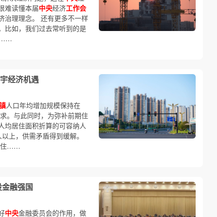
很难读懂本届
中央
经济
工作会
济治理理念。 还有更多不一样
。比如，我们过去常听到的是
……
宇经济机遇
镇
人口年均增加规模保持在
需求。与此同时，为弥补前期住
人均居住面积折算的可容纳人
万人以上，供需矛盾得到缓解。
住……
设金融强国
好
中央
金融委员会的作用，做