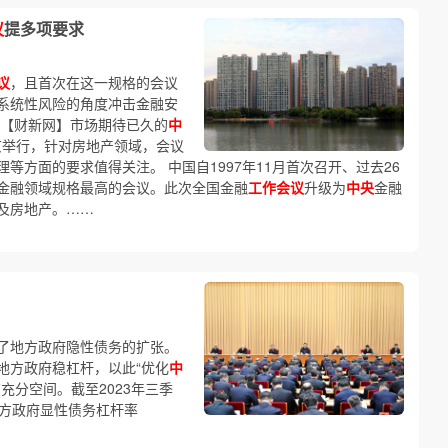
议
提多项要求
议
，且首次在这一规格的会议
系统性风险的角度冲击金融安
 【财新网】市场期待已久的
中
北京举行，针对房地产领域，会议
等方面的要求值得关注。 中国自1997年11月首次召开、过去26
金融领域规格最高的会议。此次全国金融
工作会议
升级为
中央
金融
及房地产。……
了地方政府隐性债务的扩张。
地方政府稳杠杆，以此“优化
中
充分空间。截至2023年三季
；地方政府显性债务杠杆率