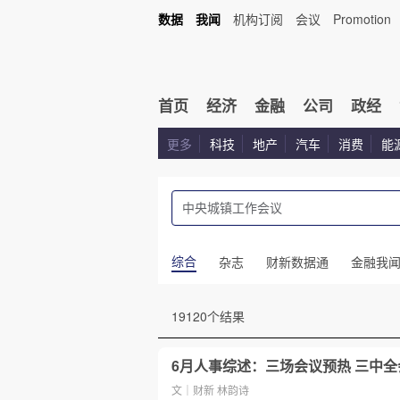
数据
我闻
机构订阅
会议
Promotion
首页
经济
金融
公司
政经
更多
科技
地产
汽车
消费
能
综合
杂志
财新数据通
金融我
19120个结果
6月人事综述：三场会议预热 三中
文｜财新 林韵诗