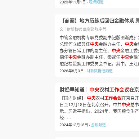
2023年11月1日 ·
观点频道
【商圈】地方历练后回归金融体系 
文｜财新数据 武晓蒙 张宇哲
中管金融机构专职党委副书记版图渐成》
总理何立峰兼任
中央
金融办主任、
中央
金
办分管日常工作的副主任、
中央
金融工委
德任
中央
金融办副主任，秦斌任
中央
金融
融纪检监察工作委员会书记。其中，王江
2026年8月3日 ·
财新数据通频道
财经早知道｜
中央
农村
工作会议
在京
【国内财经】
中央
农村
工作会议
在京召开
日至12月18日在北京召开。中共
中央
总书
示。习近平指出，2024年，我国粮食
经……
2024年12月18日 ·
金融频道