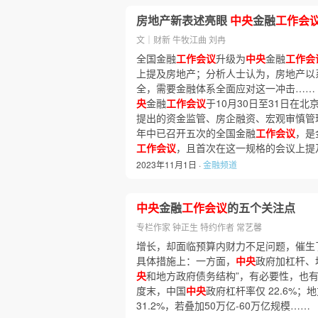
房地产新表述亮眼
中央
金融
工作会
文｜财新 牛牧江曲 刘冉
全国金融
工作会议
升级为
中央
金融
工作会
上提及房地产；分析人士认为，房地产以
全，需要金融体系全面应对这一冲击……
央
金融
工作会议
于10月30日至31日在
提出的资金监管、房企融资、宏观审慎管理
年中已召开五次的全国金融
工作会议
，是
工作会议
，且首次在这一规格的会议上提
2023年11月1日 ·
金融频道
中央
金融
工作会议
的五个关注点
专栏作家 钟正生 特约作者 常艺馨
增长，却面临预算内财力不足问题，催生
具体措施上：一方面，
中央
政府加杠杆、
央
和地方政府债务结构”，有必要性，也有
度末，中国
中央
政府杠杆率仅 22.6%
31.2%，若叠加50万亿-60万亿规模……