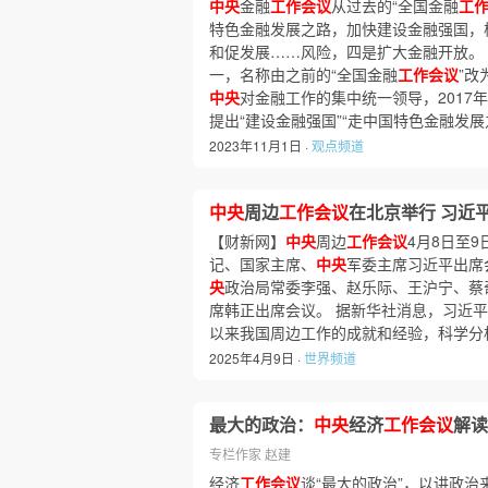
中央
金融
工作会议
从过去的“全国金融
工
特色金融发展之路，加快建设金融强国，
和促发展……风险，四是扩大金融开放。 
一，名称由之前的“全国金融
工作会议
”改
中央
对金融工作的集中统一领导，2017
提出“建设金融强国”“走中国特色金融发
2023年11月1日 ·
观点频道
中央
周边
工作会议
在北京举行 习近
【财新网】
中央
周边
工作会议
4月8日至
记、国家主席、
中央
军委主席习近平出席
央
政治局常委李强、赵乐际、王沪宁、蔡
席韩正出席会议。 据新华社消息，习近
以来我国周边工作的成就和经验，科学分
2025年4月9日 ·
世界频道
最大的政治：
中央
经济
工作会议
解读
专栏作家 赵建
经济
工作会议
谈“最大的政治”，以讲政治