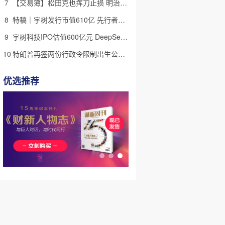
7
【交易簿】松田克也挥刀止损 明治折戟中国乳业
8
特稿｜宇树发行市值610亿 先行者的加速和考验
9
宇树科技IPO估值600亿元 DeepSeek参与战略配售
10
特朗普再签两份行政令限制出生公民权 意图打击生育旅游产业(含视频)
优选推荐