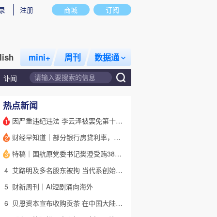
录
注册
商城
订阅
lish
mini+
周刊
数据通
讣闻
热点新闻
因严重违纪违法 李云泽被罢免第十四届全国人大代表职务
1
财经早知道｜部分银行房贷利率，降至“2字头
2
话题
特别呈现
私房课
特稿｜国航原党委书记樊澄受贿3847万元二审待宣判 否认大多数指控
3
4
艾路明及多名股东被拘 当代系创始人因何此时被清算
5
财新周刊｜AI短剧涌向海外
6
贝恩资本宣布收购贡茶 在中国大陆无法注册商标后退出市场