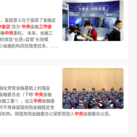
国”，直接意义在于提高了金融定
作会议
”改为“
中央
金融
工作会
明确
中央
事权。 未来，金融工
险体现“化债+监管”长效模
小金融机构风险隐患较多。……
强化党管金融基础上的强监
金融委员会（下称“
中央
金融
金融工委”），设立
中央
金融委
时不再保留国务院金融稳定发
办事机构，将国务院金融委办公室职责划入
中央
金融委办公室。