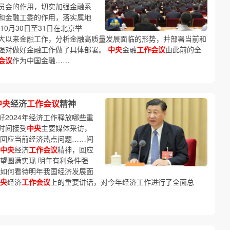
员会的作用，切实加强金融系
和金融工委的作用，落实属地
10月30日至31日在北京举
大以来金融工作，分析金融高质量发展面临的形势，并部署当前和
强对做好金融工作做了具体部署。
中央
金融
工作会议
由此前的全
会议
作为中国金融……
中央
经济
工作会议
精神
2024年经济工作释放哪些重
时间接受
中央
主要媒体采访，
回应当前经济热点问题……间
中央
经济
工作会议
精神，回应
望圆满实现 明年有利条件强
？如何看待明年我国经济发展面
央
经济
工作会议
上的重要讲话，对今年经济工作进行了全面总