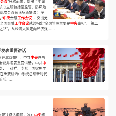
作会议
”升格而来，提出了中国
核心主题包括强监管、防风险
此次会议有诸多新提法： 第
为“
中央
金融
工作会议
”，突出党
年全国金融
工作会议
就曾指出“金融管理主要是
中央
事权”。 第二，
展之路”。从经济大国走向经济强……
平发表重要讲话
9日在北京举行。中共
中央
总书
会议并发表重要讲话。中共
中
奇、丁薛祥、李希，国家副主
平在重要讲话中系统总结新时代
析形……
来解决经济问题，这在
中央
经