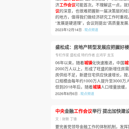
济
工作会议
可能首次。不理解这一点，就
议
的深意，也很难把握新一届决策层的经
的地方，值得我们做经济研究工作时重视
“发展是硬道理”，会议则提出“高质量发展
2023年12月14日 ·
观点频道
盛松成：房地产转型发展应把握好楼
专栏作家 盛松成 特约作者 庄鸿宇 龙玉
06年以来，随着
城镇
化快速推进，中国
城
2000万人以上，形成了旺盛的新增住房
房供给不足，新建住宅供应快速增长，按
口规模由每年约1000万人提升至3000
但到2018年后，随着
城镇
人口增量放缓，
2026年8月6日 ·
观点频道
中央
金融
工作会议
举行 提出加快建
文｜财新 丁锋
要完善党领导金融工作的体制机制，发挥