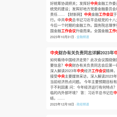
好统筹协调把关；发挥好
中央
金融工作委
统党的建设；发挥好地方党委金融委员会
责任…… 【财新网】
中央
金融
工作会议
于
行。中共
中央
总书记习近平总结党的十八
今后一个时期的金融工作。国务院总理李
国金融
工作会议
升级而来。全国金融
工作
2023年10月31日 ·
金融频道
中央
财办有关负责同志详解2023年
如何看待中国经济走势？此次会议围绕做好
要信息？
中央
财办有关负责同志会后第一
深入解读2023年
中央
经济
工作会议
精神，
接受
中央
主要媒体采访，深入解读2023年
当前经济热点问题。 今年主要预期目标有
于不利因素 问：今年经济运行有何特点
临的内外部环境？ 答：习近平总书记在
中
结，……
2023年12月18日 ·
政经频道