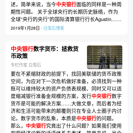
述，简单来说，当今
中央银行
面临的同样是一种周
期性问题。 关于全球央行的长期历史脉络，作为
全球“央行的央行”的国际清算银行行长Agustin……
2019年1月28日 ·
白雪石博客
中央银行
数字货币：拯救货
币政策
专栏作家 白雪石
要在不紧缩财政的前提下，找回美联储的货币政策
空间，为应对下一次危机做好准备，必须找到一种
既可以维持较大的资产负债表规模、同时又可以适
度缩减银行准备金规模的方案，发行
中央银行
数字
货币是可能的解决方案……大做文章，而后者为经
济和生活可能带来的颠覆则只在专业人士圈子内讨
论。数字货币的乱象，本质是
中央银行
的问题。
那么，
中央银行
究竟出了什么问题？如果我们使用