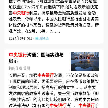
低于市场预期、7月社会消费品零售总额同比增速
加快至2.7% 汽车消费继续下降 潘功胜表示加快完
善
中央银行
制度，持续推动金融高质量发展 潘功
胜表示，今年以来，中国人民银行坚持金融服务实
体经济的根本宗旨，稳健的货币政策灵活适度、精
准有效，在2月、5月、7……
2024年8月15日 ·
金融频道
中央银行
沟通：国际实践与
启示
特约作者 曾刚
长期来看，加强
中央银行
沟通，不仅仅是货币政策
工具层面的问题，更重要的是，应在货币政策框架
制度和理念层面，提高央行的独立性…… 从主要
发达国家的政策实践来看，关于货币政策框架（即
制度性信息）的沟通均比较明朗化，方式主要是通
过法律法规（如各国的
中央银行
法）、
中央银行
手