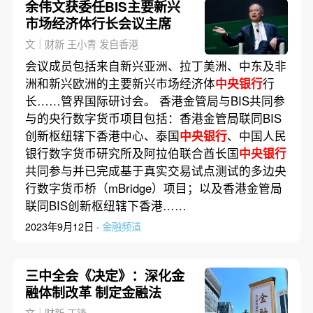
余伟文获委任BIS主要新兴
市场经济体行长会议主席
文｜财新 王小青 发自香港
会议成员包括来自新兴亚洲、拉丁美洲、中东及非
洲和新兴欧洲的主要新兴市场经济体
中央银行
行
长……管界国际研讨会。 香港金管局与BIS共同参
与的央行数字货币项目包括：香港金管局联同BIS
创新枢纽辖下香港中心、泰国
中央银行
、中国人民
银行数字货币研究所及阿拉伯联合酋长国
中央银行
共同参与并已完成基于真实交易试点测试的多边央
行数字货币桥（mBridge）项目；以及香港金管局
联同BIS创新枢纽辖下香港……
2023年9月12日 ·
金融频道
三中全会《决定》：深化金
融体制改革 制定金融法
文｜财新 丁锋