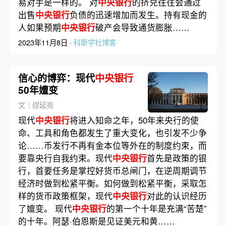
易对手是一样的。 对
中央银行
的挤兑往往会通过
出售
中央银行
负债的迅速增加而发生。持有现金的
人如果预期
中央银行
破产会导致通货膨胀……
2023年11月8日 ·
科斯学社博客
信心的博弈：现代
中央银行
50年嬗变
文｜缪延亮
现代
中央银行
将进入知命之年，50年来央行的使
命、工具和角色都发生了重大变化，也引发不少争
论……币发行不再有金本位等外在的制度约束，而
要靠央行自我约束。现代
中央银行
首先是政策的银
行，首要任务是掌控好货币总闸门，在逆周期调节
经济时做到松紧平衡。如何做到松紧平衡，采取怎
样的货币政策框架，现代
中央银行
对此的认识经历
了嬗变。 现代
中央银行
的第一个十年是充满“苦楚”
的十年。阿瑟·伯恩斯是见证美元和黄……