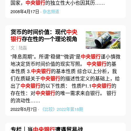
国家，
中央银行
的独立性大小也因其历……
2008年4月17日 ·
杂志频道
货币的时间价值：现代
中央
银行
存在性的一个理论视角
文｜陆磊
“降息周期”。所谓“稳健”“微调”是
中央银行
谨小慎微
地决定货币时间价值的现实写照。
中央银行
的基
本性质 3.
中央银行
的基本性质 综合以上分析，我
们在质疑关于
中央银行
的描述性定义的基础上，给
出了
中央银行
的以下性质： 性质P1.1
中央银行
的
存在性：对
中央银行
的唯一需求来自银行。 银行
的流动性……
2022年5月7日 ·
《比较》2022年第18期
专栏｜当
中央银行
遭遇贸易战