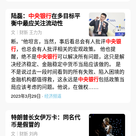
陆磊：
中央银行
在多目标平
衡中最应关注流动性
文｜财新 王力为
断。”他坦言，当然，事后看总会有人批评
中央银
行
，也总会有人批评相关的宏观政策。 他也提
醒，绝不是
中央银行
可以解决所有问题，这只是解
决经济稳定、金融稳定中货币当局应该做的。 是
不是说过去一段时间看到的所有失败、陷入困境的
金融机构都值得救，这永远是
中央银行
包括政策当
局应该考虑的问题。他说，在做权……
2023年3月29日 ·
经济频道
特朗普长女伊万卡：同名代
币是假冒的
文｜财新 刘冉