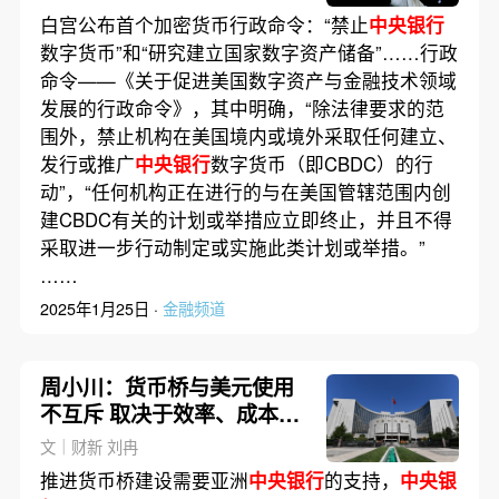
白宫公布首个加密货币行政命令：“禁止
中央银行
数字货币”和“研究建立国家数字资产储备”……行政
命令——《关于促进美国数字资产与金融技术领域
发展的行政命令》，其中明确，“除法律要求的范
围外，禁止机构在美国境内或境外采取任何建立、
发行或推广
中央银行
数字货币（即CBDC）的行
动”，“任何机构正在进行的与在美国管辖范围内创
建CBDC有关的计划或举措应立即终止，并且不得
采取进一步行动制定或实施此类计划或举措。”
……
2025年1月25日 ·
金融频道
周小川：货币桥与美元使用
不互斥 取决于效率、成本、
安全和用户选择
文｜财新 刘冉
推进货币桥建设需要亚洲
中央银行
的支持，
中央银