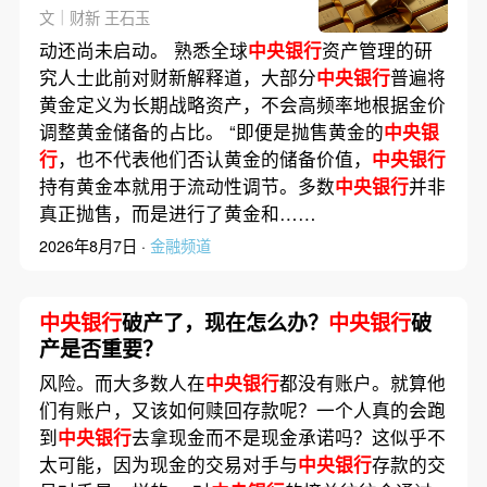
文｜财新 王石玉
动还尚未启动。 熟悉全球
中央银行
资产管理的研
究人士此前对财新解释道，大部分
中央银行
普遍将
黄金定义为长期战略资产，不会高频率地根据金价
调整黄金储备的占比。 “即便是抛售黄金的
中央银
行
，也不代表他们否认黄金的储备价值，
中央银行
持有黄金本就用于流动性调节。多数
中央银行
并非
真正抛售，而是进行了黄金和……
2026年8月7日 ·
金融频道
中央银行
破产了，现在怎么办？
中央银行
破
产是否重要？
风险。而大多数人在
中央银行
都没有账户。就算他
们有账户，又该如何赎回存款呢？一个人真的会跑
到
中央银行
去拿现金而不是现金承诺吗？这似乎不
太可能，因为现金的交易对手与
中央银行
存款的交