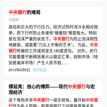
中央银行
的难局
刘煜辉
高估和巨大的下行压力。经济过热时浇冷水相对简
单，而下行时防止失速和“硬着陆”难度极大。特别
是在泡沫严重的状态下，
中央银行
为防止泡沫刚性
地破裂，或需要“刀尖上平衡的艺术”。 为此，
中央
银行
所做的工作或将发生180度变化。 对外，央行
可能需要不断释放美元以稳定汇率，抵制市场（特
别是离岸市场）产生人民币趋……
2012年6月5日 ·
经济频道
缪延亮：信心的博弈——现代
中央银行
与宏
观经济
这个角色并非
中央银行
一诞生就有。最开始
中央银
行
作为私人机构，和其他银行之间是有竞争关系