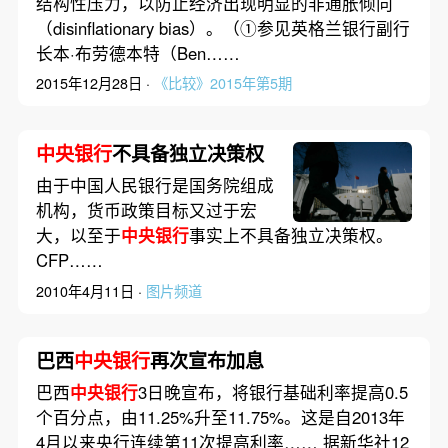
结构性压力，以防止经济出现明显的非通胀倾向
（disinflationary bias）。（①参见英格兰银行副行
长本·布劳德本特（Ben……
2015年12月28日 ·
《比较》2015年第5期
中央银行
不具备独立决策权
由于中国人民银行是国务院组成
机构，货币政策目标又过于宏
大，以至于
中央银行
事实上不具备独立决策权。
CFP……
2010年4月11日 ·
图片频道
巴西
中央银行
再次宣布加息
巴西
中央银行
3日晚宣布，将银行基础利率提高0.5
个百分点，由11.25%升至11.75%。这是自2013年
4月以来央行连续第11次提高利率…… 据新华社12