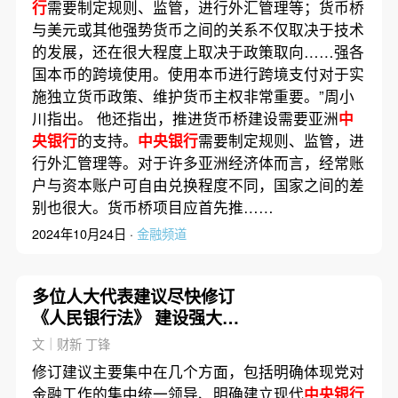
行
需要制定规则、监管，进行外汇管理等；货币桥
与美元或其他强势货币之间的关系不仅取决于技术
的发展，还在很大程度上取决于政策取向……强各
国本币的跨境使用。使用本币进行跨境支付对于实
施独立货币政策、维护货币主权非常重要。”周小
川指出。 他还指出，推进货币桥建设需要亚洲
中
央银行
的支持。
中央银行
需要制定规则、监管，进
行外汇管理等。对于许多亚洲经济体而言，经常账
户与资本账户可自由兑换程度不同，国家之间的差
别也很大。货币桥项目应首先推……
2024年10月24日 ·
金融频道
多位人大代表建议尽快修订
《人民银行法》 建设强大的
中央银行
文｜财新 丁锋
修订建议主要集中在几个方面，包括明确体现党对
金融工作的集中统一领导、明确建立现代
中央银行