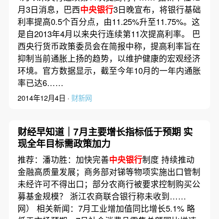
月3日消息，巴西
中央银行
3日晚宣布，将银行基础
利率提高0.5个百分点，由11.25%升至11.75%。这
是自2013年4月以来央行连续第11次提高利率。 巴
西央行货币政策委员会在简报中称，提高利率旨在
抑制当前通胀上扬的趋势，以维护健康的宏观经济
环境。官方数据显示，截至今年10月的一年内通胀
率已达6……
2014年12月4日 ·
财新网
财经早知道｜7月主要增长指标低于预期 实
现全年目标需政策加力
推荐：潘功胜：加快完善
中央银行
制度 持续推动
金融高质量发展；商务部对锑等物项实施出口管制
未经许可不得出口；部分农商行被要求控制购买公
募基金规模？ 浙江农商联合银行称未收到……
网） 相关新闻：7月工业增加值同比增长5.1% 略