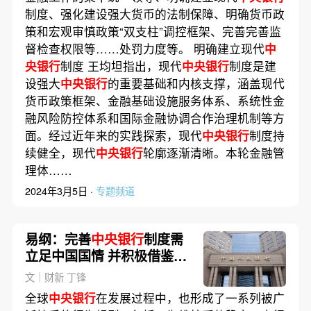
制度、强化建设强大货币的法制保障、明确货币政
策和宏观审慎政策“双支柱”调控框架、完善完善监
督检查权限等……处罚力度等。 明确建立现代
中
央银行
制度 王均坦指出，现代
中央银行
制度是建
设强大
中央银行
的重要基础和内核支撑，涵盖现代
货币政策框架、金融基础设施服务体系、系统性金
融风险防控体系和国际金融协调合作治理机制等方
面。经过近年来的实践探索，现代
中央银行
制度持
续健全，现代
中央银行
轮廓逐渐清晰。本轮金融管
理体……
2024年3月5日 ·
专题频道
易纲：完善
中央银行
制度需
立足中国国情 并积极借鉴国
际有益实践
文｜财新 丁锋
全球
中央银行
在发展过程中，也形成了一系列被广