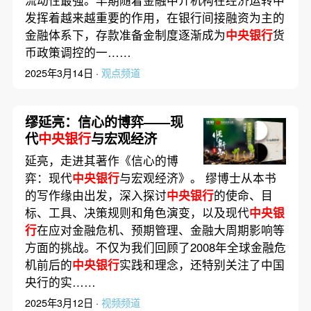
流动性最强。早期随着金融中介机构在经济运转中
发挥着越来越重要的作用，在银行间接融资为主的
金融体系下，存款准备金制度逐渐成为
中央银行
货
币政策调控的一……
2025年3月14日 ·
观点频道
缪延亮：信心的博弈——现
代
中央银行
与宏观经济
延亮，走进其著作《信心的博
弈：现代
中央银行
与宏观经济》。 缪博士从本书
的写作缘由出发，深入探讨
中央银行
的使命、目
标、工具、决策规则和角色演变，以及现代
中央银
行
在应对金融危机、预期管理、金融大周期影响等
方面的挑战。不仅为我们回顾了2008年全球金融危
机前后的
中央银行
实践和理念，还特别关注了中国
央行的实……
2025年3月12日 ·
视频频道