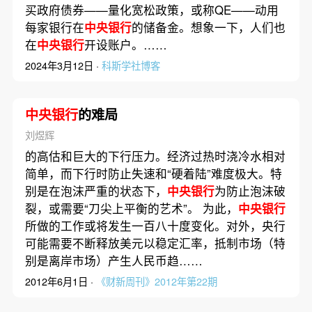
买政府债券——量化宽松政策，或称QE——动用
每家银行在
中央银行
的储备金。想象一下，人们也
在
中央银行
开设账户。……
2024年3月12日 ·
科斯学社博客
中央银行
的难局
刘煜辉
的高估和巨大的下行压力。经济过热时浇冷水相对
简单，而下行时防止失速和“硬着陆”难度极大。特
别是在泡沫严重的状态下，
中央银行
为防止泡沫破
裂，或需要“刀尖上平衡的艺术”。 为此，
中央银行
所做的工作或将发生一百八十度变化。对外，央行
可能需要不断释放美元以稳定汇率，抵制市场（特
别是离岸市场）产生人民币趋……
2012年6月1日 ·
《财新周刊》2012年第22期