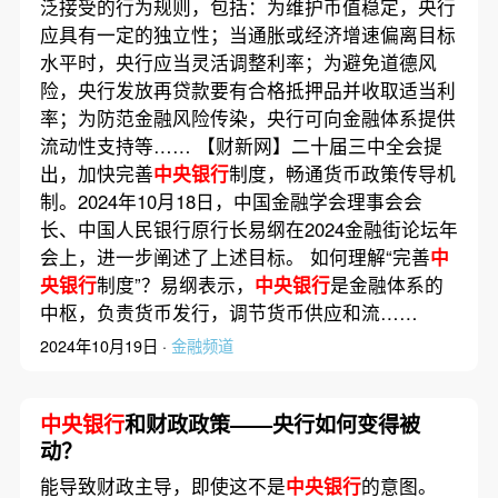
泛接受的行为规则，包括：为维护币值稳定，央行
应具有一定的独立性；当通胀或经济增速偏离目标
水平时，央行应当灵活调整利率；为避免道德风
险，央行发放再贷款要有合格抵押品并收取适当利
率；为防范金融风险传染，央行可向金融体系提供
流动性支持等…… 【财新网】二十届三中全会提
出，加快完善
中央银行
制度，畅通货币政策传导机
制。2024年10月18日，中国金融学会理事会会
长、中国人民银行原行长易纲在2024金融街论坛年
会上，进一步阐述了上述目标。 如何理解“完善
中
央银行
制度”？易纲表示，
中央银行
是金融体系的
中枢，负责货币发行，调节货币供应和流……
2024年10月19日 ·
金融频道
中央银行
和财政政策——央行如何变得被
动？
能导致财政主导，即使这不是
中央银行
的意图。