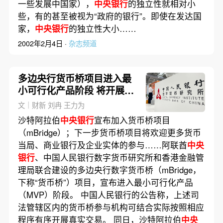
一些发展中国家），
中央银行
的独立性就相对小
些，有的甚至被视为“政府的银行”。即使在发达国
家，
中央银行
的独立性大小……
2002年2月4日 ·
杂志频道
多边央行货币桥项目进入最
小可行化产品阶段 将开展真
实交易
文｜财新 刘冉 王力为
沙特阿拉伯
中央银行
宣布加入货币桥项目
（mBridge）；下一步货币桥项目将欢迎更多货币
当局、商业银行及企业实体的参与……阿联酋
中央
银行
、中国人民银行数字货币研究所和香港金融管
理局联合建设的多边央行数字货币桥（mBridge，
下称“货币桥”）项目，宣布进入最小可行化产品
（MVP）阶段。 中国人民银行的公告称，上述司
法管辖区内的货币桥参与机构可结合实际按照相应
程序有序开展真实交易。 同日，沙特阿拉伯
中央