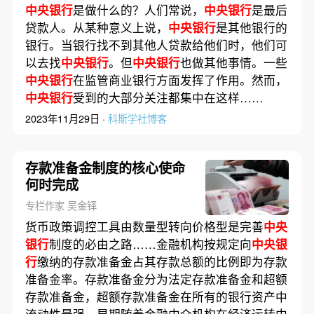
中央银行
是做什么的？人们常说，
中央银行
是最后
贷款人。从某种意义上说，
中央银行
是其他银行的
银行。当银行找不到其他人贷款给他们时，他们可
以去找
中央银行
。但
中央银行
也做其他事情。一些
中央银行
在监管商业银行方面发挥了作用。然而，
中央银行
受到的大部分关注都集中在这样……
2023年11月29日 ·
科斯学社博客
存款准备金制度的核心使命
何时完成
专栏作家 吴金铎
货币政策调控工具由数量型转向价格型是完善
中央
银行
制度的必由之路……金融机构按规定向
中央银
行
缴纳的存款准备金占其存款总额的比例即为存款
准备金率。存款准备金分为法定存款准备金和超额
存款准备金，超额存款准备金在所有的银行资产中