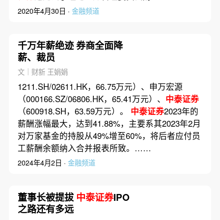
2020年4月30日 ·
金融频道
千万年薪绝迹 券商全面降
薪、裁员
文｜财新 王娟娟
1211.SH/02611.HK，66.75万元）、申万宏源
（000166.SZ/06806.HK，65.41万元）、
中泰证券
（600918.SH，63.59万元）。
中泰证券
2023年的
薪酬涨幅最大，达到41.88%，主要系其2023年2月
对万家基金的持股从49%增至60%，将后者应付员
工薪酬余额纳入合并报表所致。……
2024年4月2日 ·
金融频道
董事长被提拔
中泰证券
IPO
之路还有多远