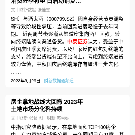
消费旺季将至 白酒动销复苏
情况如何？
文｜财新数据 张佳雯
SH）与酒鬼酒（000799.SZ）因自身经营节奏调整
等导致阶段性承压，当前回款进度略慢于去年同
期。 近两周节奏逐渐从渠道密集向酒厂回款，转
向终端陆续向渠道备货。
中泰证券
认为，受益于中
秋国庆旺季宴席消费，以及厂家反向红包对终端的
支持，终端出货端有望环比向上。考虑到终端进货
较为谨慎，中秋国庆后终端库存有望进一步去化。
……
2023年9月26日 ·
财新数据通频道
房企拿地战线大回撤 2023年
土地市场分化料持续
文｜财新 张粲 图｜财新 苏雪妮
中指研究院数据显示，在拿地面积TOP100房企
中，有71家地方城投公司，去年同期只有21家，其