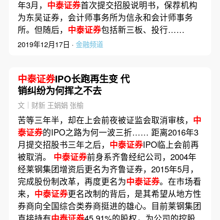
年3月，
中泰证券
首次提交招股说明书，保荐机构
为东吴证券，会计师事务所为信永和会计师事务
所。但随后，
中泰证券
包括新三板、投行……
2019年12月17日 ·
金融频道
中泰证券
IPO长跑再生变 代
销纠纷为何挥之不去
文｜财新 王娟娟 张榆
苦等三年半，却在上会前夜被证监会取消审核，
中
泰证券
的IPO之路为何一波三折…… 距离2016年3
月提交招股书三年之后，
中泰证券
IPO临上会前再
被取消。
中泰证券
前身系齐鲁经纪公司，2004年
经莱钢集团增资后更名为齐鲁证券，2015年5月，
完成股份制改革，再度更名为
中泰证券
。在市场看
来，
中泰证券
更名改制的背后，是其希望从地方性
券商向全国综合类券商挺进的雄心。目前莱钢集团
直接持有
中泰证券
45.91%的股权，为公司的控股