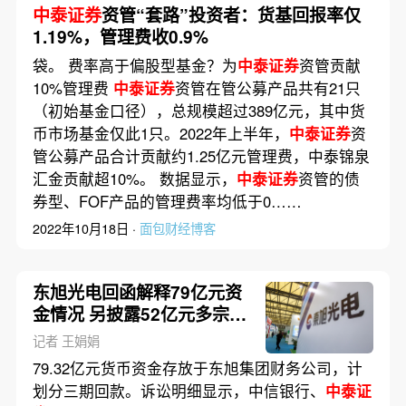
中泰证券
资管“套路”投资者：货基回报率仅
1.19%，管理费收0.9%
袋。 费率高于偏股型基金？为
中泰证券
资管贡献
10%管理费
中泰证券
资管在管公募产品共有21只
（初始基金口径），总规模超过389亿元，其中货
币市场基金仅此1只。2022年上半年，
中泰证券
资
管公募产品合计贡献约1.25亿元管理费，中泰锦泉
汇金贡献超10%。 数据显示，
中泰证券
资管的债
券型、FOF产品的管理费率均低于0……
2022年10月18日 ·
面包财经博客
东旭光电回函解释79亿元资
金情况 另披露52亿元多宗诉
讼
记者 王娟娟
79.32亿元货币资金存放于东旭集团财务公司，计
划分三期回款。诉讼明细显示，中信银行、
中泰证