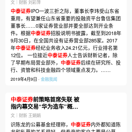
文｜财新 刘彩萍
中泰证券
IPO一波三折之际，董事长李玮受山东省
重用，有望兼任山东省重要的投融资平台鲁信集团
董事长……0家证券营业部并要全部达到开业条
件。根据
中泰证券
招股说明书披露，截至到2018年
9月30日，在全国共设有证券营业部285家。2017
年
中泰证券
经纪业务收入24.21亿元，行业排名第
12位。 一位接近
中泰证券
人士告诉财新记者，除
了早期布局营业部外，
中泰证券
后续在研究所、投
行、资管和科技金融四个领域重点发力。……
2019年4月9日 ·
金融我闻
中泰证券
前策略首席失联 被
指内幕交易“华为造车”概念
股
文｜财新 王娟娟
识陈龙的公募基金经理称，
中泰证券
内外都知道陈
龙和私募的关系很好，但券商的客户主要是公募、