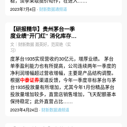
稳，淡季采取挺价动作，在进入……
2023年7月4日 ·
财新数据通频道
【研报精华】贵州茅台一季
度业绩“开门红” 消化库存仍
是今年酒企主线
文｜财新数据 聂英好，范双艳（实
习）
度茅台1935实现营收约30亿元，增厚业绩。 茅台
单季盈利能力也有所提高，公司连续两年一季度的
净利润增幅超过营收增幅，主要是产品结构调整。
根据
中泰证券
渠道反馈，今年一季度非标茅台与茅
台1935投放量有所增加，尤其今年1月份精品茅台
投放量增加较多，直营店销售增加，飞天配额基本
保持稳定；此外直营占比……
2023年4月24日 ·
财新数据通频道