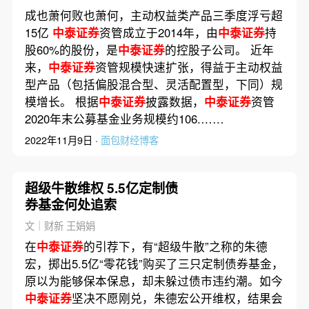
成也萧何败也萧何，主动权益类产品三季度浮亏超
15亿
中泰证券
资管成立于2014年，由
中泰证券
持
股60%的股份，是
中泰证券
的控股子公司。 近年
来，
中泰证券
资管规模快速扩张，得益于主动权益
型产品（包括偏股混合型、灵活配置型，下同）规
模增长。 根据
中泰证券
披露数据，
中泰证券
资管
2020年末公募基金业务规模约106.……
2022年11月9日 ·
面包财经博客
超级牛散维权 5.5亿定制债
券基金何处追索
文｜财新 王娟娟
在
中泰证券
的引荐下，有“超级牛散”之称的朱德
宏，掷出5.5亿“零花钱”购买了三只定制债券基金，
原以为能够保本保息，却未躲过债市违约潮。如今
中泰证券
坚决不愿刚兑，朱德宏公开维权，结果会