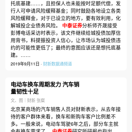
托底基建……，且担保人也未能按时足额代偿，发
行人可申请风险缓释基金；同时鼓励各地设立各类
风险缓释金，对于已设立的地方，要有效利用，化
解城投企业债务风险。
中泰证券
分析师齐晟接受
彭博电话采访时表示，该文件继续给城投债加厚信
用背书，料提振投资人信心，让市场认为城投债违
约的可能性更低了；最终的意图应该还是想托底基
建。……
2019年9月11日 ·
财新数据通频道
电动车换车周期发力 汽车销
量韧性十足
文、图｜财新 张粲
北京某商场的汽车销售人员对财新表示，从去年接
待的客户群体来看，换车和新购车客户比例差不
多。一般来说，电动车驾驶6年之后，部分车主就
会有换车需求了。
中泰证券
研究所研报也指出，