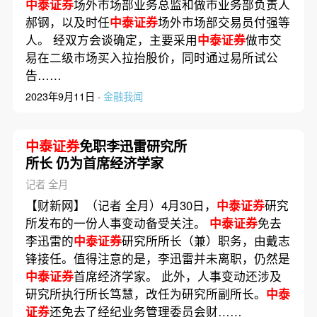
中泰证券
场外市场部业务总监和做市业务部负责人
郝钢，以及时任
中泰证券
场外市场部交易员付强等
人。 经双方会谈确定，主要采用
中泰证券
做市交
易在二级市场买入拉抬股价，同时通过易所试公
告……
2023年9月11日 ·
金融我闻
中泰证券
免职李迅雷研究所
所长 仍为首席经济学家
记者 全月
【财新网】（记者 全月）4月30日，
中泰证券
研究
所发布的一份人事变动备受关注。
中泰证券
免去
李迅雷的
中泰证券
研究所所长（兼）职务，由戴志
锋接任。值得注意的是，李迅雷并未离职，仍然是
中泰证券
首席经济学家。 此外，人事变动还涉及
研究所执行所长笃慧，改任为研究所副所长。
中泰
证券
还免去了经纪业务管理委员会财……