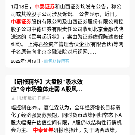
1月18日，
中泰证券
和山西证券均发布公告，称公
司或其控股子公司涉及诉讼。 公告显示，近日，
中泰证券
股份有限公司及山西证券股份有限公司控
股子公司中德证券有限责任公司收到北京金融法院
送达的《民事起诉状》，案由为证券虚假陈述责任
纠纷。 上海君盈资产管理合伙企业(有限合伙)等两
千名原告向北京金融法院对乐视网……
2022年1月19日 ·
面包财经博客
【研报精华】大盘股“吸水效
应”令市场整体走弱 A股风格
或将切换
文｜财新数据 任蕙兰
幅控制在3%。夏仕霖认为，全年经济增长目标弱
化了经济强复苏预期，同时货币政策回归常态下A
股大幅提升估值空间有限，A股仍以结构性行情机
会为主。
中泰证券
研报也指出，对于两会政策，