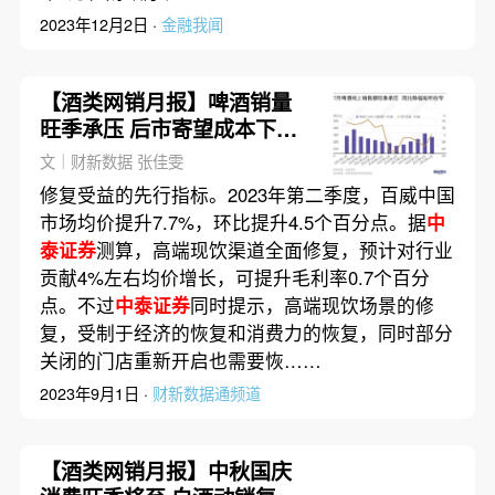
2023年12月2日 ·
金融我闻
【酒类网销月报】啤酒销量
旺季承压 后市寄望成本下行
和均价提升
文｜财新数据 张佳雯
修复受益的先行指标。2023年第二季度，百威中国
市场均价提升7.7%，环比提升4.5个百分点。据
中
泰证券
测算，高端现饮渠道全面修复，预计对行业
贡献4%左右均价增长，可提升毛利率0.7个百分
点。不过
中泰证券
同时提示，高端现饮场景的修
复，受制于经济的恢复和消费力的恢复，同时部分
关闭的门店重新开启也需要恢……
2023年9月1日 ·
财新数据通频道
【酒类网销月报】中秋国庆