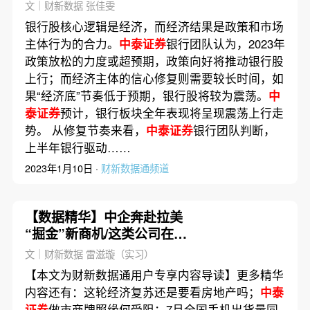
奏如何演绎？
文｜财新数据 张佳雯
银行股核心逻辑是经济，而经济结果是政策和市场
主体行为的合力。
中泰证券
银行团队认为，2023年
政策放松的力度或超预期，政策向好将推动银行股
上行；而经济主体的信心修复则需要较长时间，如
果“经济底”节奏低于预期，银行股将较为震荡。
中
泰证券
预计，银行板块全年表现将呈现震荡上行走
势。 从修复节奏来看，
中泰证券
银行团队判断，
上半年银行驱动……
2023年1月10日 ·
财新数据通频道
【数据精华】中企奔赴拉美
“掘金”新商机/这类公司在严
监管下加速退场
文｜财新数据 雷滋璇（实习）
【本文为财新数据通用户专享内容导读】更多精华
内容还有：这轮经济复苏还是要看房地产吗；
中泰
证券
做市商牌照缘何受阻；7月全国手机出货量同