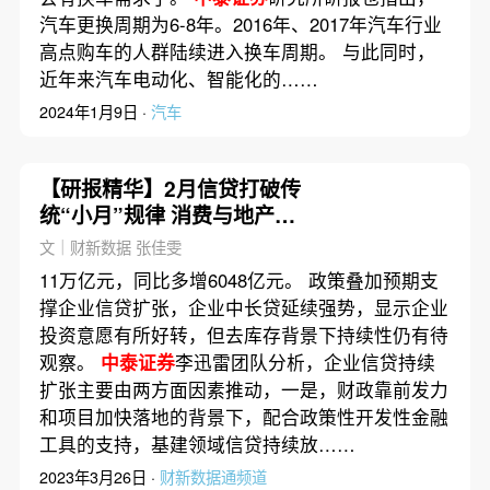
汽车更换周期为6-8年。2016年、2017年汽车行业
高点购车的人群陆续进入换车周期。 与此同时，
近年来汽车电动化、智能化的……
2024年1月9日 ·
汽车
【研报精华】2月信贷打破传
统“小月”规律 消费与地产融
资需求仍偏弱
文｜财新数据 张佳雯
11万亿元，同比多增6048亿元。 政策叠加预期支
撑企业信贷扩张，企业中长贷延续强势，显示企业
投资意愿有所好转，但去库存背景下持续性仍有待
观察。
中泰证券
李迅雷团队分析，企业信贷持续
扩张主要由两方面因素推动，一是，财政靠前发力
和项目加快落地的背景下，配合政策性开发性金融
工具的支持，基建领域信贷持续放……
2023年3月26日 ·
财新数据通频道