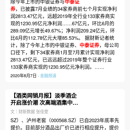
除今年上市的中银证券与
中泰证
券
，已披露7月业绩的34家券商前七个月实现净利
润2813.47亿元，远超2019年全行业133家券商实
现的1230.95亿元净利润……67亿元，环比6月的
289.09亿元增长49.67%；净利润209.24亿元，环
比6月的112.78亿元大增85.53%。 据财新记者统
计，除了今年上市的中银证券、
中泰证券
，母公司
口径下，剩下34家券商1月至7月累计实现净利润
2813.47亿元，已远远超过2019年整个证券行业
133家券商实现的1230.95亿元净利润。……
2020年8月7日 ·
金融频道
【酒类网销月报】淡季酒企
开启涨价潮 次高端酒集中提
价
文｜财新数据 张佳雯
SZ）、泸州老窖（000568.SZ）已自2023年底率先
提价。目前部分酒品出厂价已进行相应提升，提价