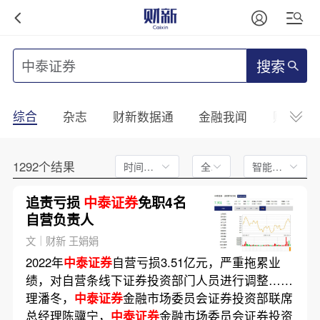
搜索
综合
杂志
财新数据通
金融我闻
财新mini
1292个结果
时间不限
全文
智能排序
追责亏损
中泰证券
免职4名
自营负责人
文｜财新 王娟娟
2022年
中泰证券
自营亏损3.51亿元，严重拖累业
绩，对自营条线下证券投资部门人员进行调整……
理潘冬，
中泰证券
金融市场委员会证券投资部联席
总经理陈骥宁，
中泰证券
金融市场委员会证券投资