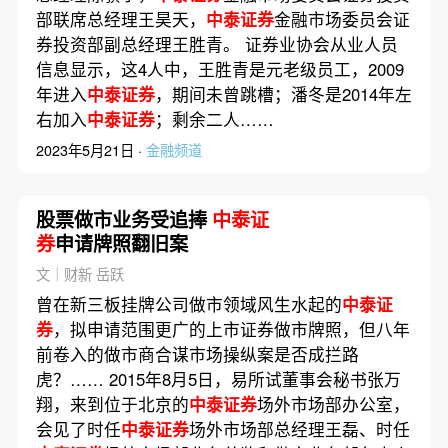
部联席总经理王昊天，
中泰证券
金融市场委员会证
券投资部副总经理王胜青。 证券业协会从业人员
信息显示，这4人中，王胜青是元老级员工，2009
年进入
中泰证券
，期间未曾跳槽；潘冬是2014年左
右加入
中泰证券
；剩余二人……
2023年5月21日 ·
金融频道
股票做市业务受追捧
中泰证
券
申请牌照翻旧案
文｜财新 岳跃
曾在新三板挂牌公司做市领域风生水起的
中泰证
券
，拟申请范围更广的上市证券做市牌照，但八年
前卷入的做市商合谋市场操纵案是否成拦路
虎？…… 2015年8月5日，易所试董事会秘书张万
翔，来到位于北京的
中泰证券
场外市场部办公室，
会见了时任
中泰证券
场外市场部总经理王磊、时任