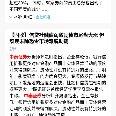
超过30%。 同时，50家券商的员工总数也出现了
不同程度的减少……
2024年9月9日 ·
金融频道
【固收】信贷社融疲弱激励债市尾盘大涨 但
顽疾未除恐令市场难脱动荡
彭博
中泰证券
分析师齐晟则指出，企业存款低，银行信
用扩张更多对应金融产品而非实体经营活动的顽疾
并未得到解决，流动性并没有特别好的出路……明
年一季度稳增长的力度会更大，专项债发行与基建
项目下发落地的速度会更快，社融和信贷超预期的
概率更大，”联讯证券首席经济学家李奇霖在报告
中称。
中泰证券
分析师齐晟则指出，企业存款
低，银行信用扩张更多对应金融产品而非实体经营
活动的顽疾并未得到解决，流动性并没有特别好的
出路。 “这样一种流动性环境……