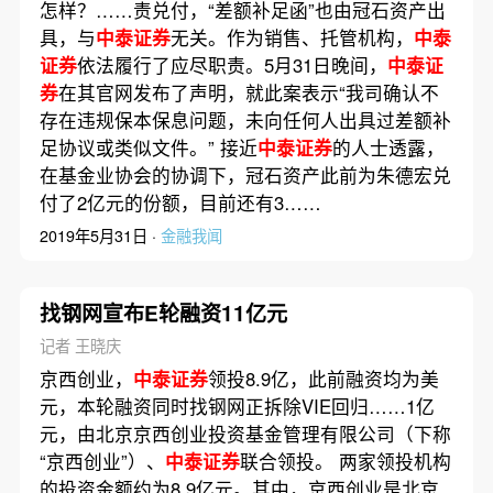
怎样？……责兑付，“差额补足函”也由冠石资产出
具，与
中泰证券
无关。作为销售、托管机构，
中泰
证券
依法履行了应尽职责。5月31日晚间，
中泰证
券
在其官网发布了声明，就此案表示“我司确认不
存在违规保本保息问题，未向任何人出具过差额补
足协议或类似文件。” 接近
中泰证券
的人士透露，
在基金业协会的协调下，冠石资产此前为朱德宏兑
付了2亿元的份额，目前还有3……
2019年5月31日 ·
金融我闻
找钢网宣布E轮融资11亿元
记者 王晓庆
京西创业，
中泰证券
领投8.9亿，此前融资均为美
元，本轮融资同时找钢网正拆除VIE回归……1亿
元，由北京京西创业投资基金管理有限公司（下称
“京西创业”）、
中泰证券
联合领投。 两家领投机构
的投资金额约为8.9亿元。其中，京西创业是北京