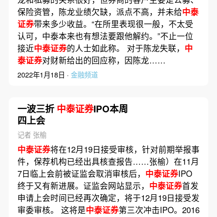
保险资管，陈龙业绩欠缺，派点不高，并未给
中泰
证券
带来多少收益。“在所里表现很一般，不太受
认可，中泰本来也有想法要跟他解约。”不止一位
接近
中泰证券
的人士如此称。 对于陈龙失联，
中
泰证券
对财新给出的回应称，因陈龙……
2022年1月18日 ·
金融频道
一波三折
中泰证券
IPO本周
四上会
记者 张榆
中泰证券
将在12月19日接受审核，针对前期举报事
件，保荐机构已经出具核查报告……张榆）在11月
7日临上会前被证监会取消审核后，
中泰证券
IPO
终于又有新进展。证监会网站显示，
中泰证券
首发
申请上会时间已经再次确定，将于12月19日接受发
审委审核。 这将是
中泰证券
第三次冲击IPO。2016