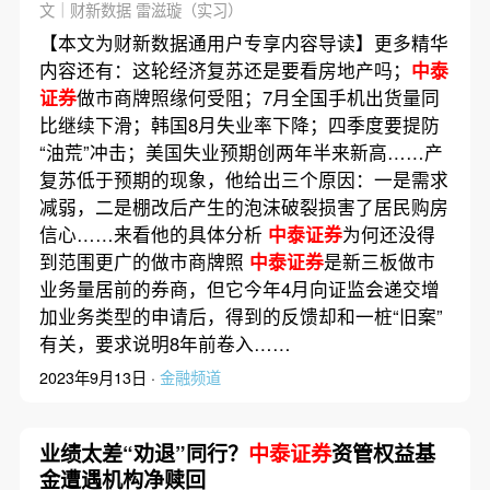
场｜数据精华
文｜财新数据 雷滋璇（实习）
【本文为财新数据通用户专享内容导读】更多精华
内容还有：这轮经济复苏还是要看房地产吗；
中泰
证券
做市商牌照缘何受阻；7月全国手机出货量同
比继续下滑；韩国8月失业率下降；四季度要提防
“油荒”冲击；美国失业预期创两年半来新高……产
复苏低于预期的现象，他给出三个原因：一是需求
减弱，二是棚改后产生的泡沫破裂损害了居民购房
信心……来看他的具体分析
中泰证券
为何还没得
到范围更广的做市商牌照
中泰证券
是新三板做市
业务量居前的券商，但它今年4月向证监会递交增
加业务类型的申请后，得到的反馈却和一桩“旧案”
有关，要求说明8年前卷入……
2023年9月13日 ·
金融频道
业绩太差“劝退”同行？
中泰证券
资管权益基
金遭遇机构净赎回