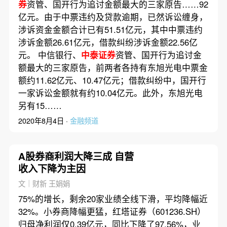
券
资管、国开行为追讨金额最大的三家原告……92
亿元。由于中票违约及贷款逾期，已然诉讼缠身，
涉诉资金金额合计已有51.51亿元，其中中票违约
涉诉金额26.61亿元，借款纠纷涉诉金额22.56亿
元。 中信银行、
中泰证券
资管、国开行为追讨金
额最大的三家原告，前两者各持有东旭光电中票金
额约11.62亿元、10.47亿元；借款纠纷中，国开行
一家诉讼金额就有约10.04亿元。此外，东旭光电
另有15……
2020年8月4日 ·
金融频道
A股券商利润大降三成 自营
收入下降为主因
文｜财新 王娟娟
75%的增长，剩余20家业绩全线下滑，平均降幅近
32%。小券商降幅更猛，红塔证券（601236.SH）
归母净利润仅0.39亿元，同比下降了97.56%，业