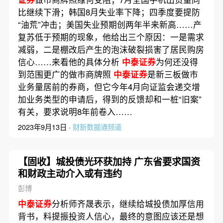
比继续下滑；韩国8月失业率下降；四季度要提防
“油荒”冲击；美国失业预期创两年半来新高……产
复苏低于预期的现象，他给出三个原因：一是需求
减弱，二是棚改后产生的泡沫破裂损害了居民购房
信心……来看他的具体分析
中泰证券
为何还没得
到范围更广的做市商牌照
中泰证券
是新三板做市
业务量居前的券商，但它今年4月向证监会递交增
加业务类型的申请后，得到的反馈却和一桩“旧案”
有关，要求说明8年前卷入……
2023年9月13日 ·
财新数据通频道
【固收】城投债光环获加持 广东省要求国资
和财政主动介入或有违约
彭博
中泰证券
分析师齐晟表示，继续给城投债加厚信用
背书，料提振投资人信心，最终的意图应该还是想