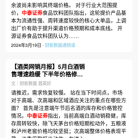
余波尚未影响其终端价格。 对于行业大范围提
价，
中泰证券
食品饮料团队指出，这轮提价产品基
本为流通性强、周转速度较快的核心大单品，上调
出厂价有助于提升渠道价格预期和成本底线。 开
源证券食品饮料团队认为……
2024年3月19日 ·
财新数据通频道
【酒类网销月报】5月白酒销
售增速趋缓 下半年价格修复
可能性较大
文｜财新数据 聂英好
请推迟，需求恢复较慢。 站在当下时间点，市场
对于高端、次高端和区域酒应关注的重点在哪些方
面？ 首先是注意端午节后名酒的库存和价格管控
情况。
中泰证券
指出，当前高端白酒动销稳健，库
存周转较快，除飞天茅台价格短期松动外，五粮液
和泸州老窖价格均较坚挺；次高端整体价格表现平