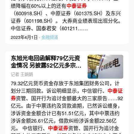
绩降幅在60%以上的还有
中泰证券
（600918.SH）、中原证券（601375.SH）及东兴
证券（601198.SH）。 大券商业绩表现出现分化。
中信证券、国泰君安（601211……
2023年4月1日 ·
金融频道
东旭光电回函解释79亿元资
金情况 另披露52亿元多宗诉
讼
记者 王娟娟
79.32亿元货币资金存放于东旭集团财务公司，计
划分三期回款。诉讼明细显示，中信银行、
中泰证
券
资管、国开行为追讨金额最大的三家原告……92
亿元。由于中票违约及贷款逾期，已然诉讼缠身，
涉诉资金金额合计已有51.51亿元，其中中票违约
涉诉金额26.61亿元，借款纠纷涉诉金额22.56亿
元。 中信银行、
中泰证券
资管、国开行为追讨金