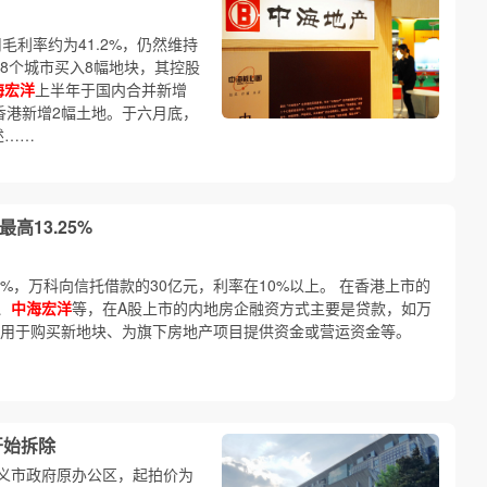
毛利率约为41.2%，仍然维持
8个城市买入8幅地块，其控股
海宏洋
上半年于国内合并新增
香港新增2幅土地。于六月底，
述……
高13.25%
%，万科向信托借款的30亿元，利率在10%以上。 在香港上市的
、
中海宏洋
等，在A股上市的内地房企融资方式主要是贷款，如万
是用于购买新地块、为旗下房地产项目提供资金或营运资金等。
开始拆除
义市政府原办公区，起拍价为