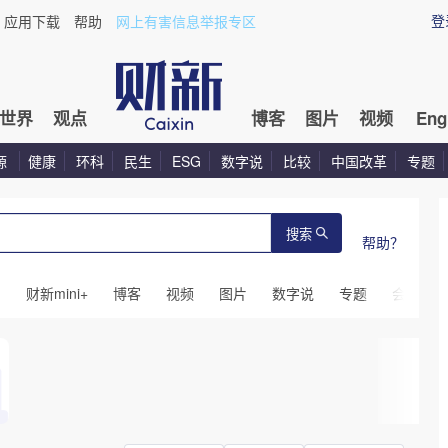
登
应用下载
帮助
网上有害信息举报专区
世界
观点
博客
图片
视频
Eng
源
健康
环科
民生
ESG
数字说
比较
中国改革
专题
搜索
帮助？
闻
财新mini+
博客
视频
图片
数字说
专题
会议