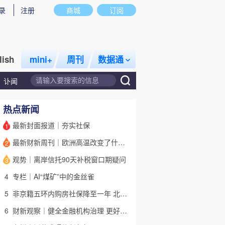
录
注册
商城
订阅
lish
mini+
周刊
数据通
讣闻
热点新闻
最新封面报道｜夯实社保
1
最新财新周刊｜欧洲高温改变了什么？
2
话题
特别呈现
私房课
观势｜离岸信托90天补税窗口期疑问
3
4
专栏｜AI“煤矿”中的金丝雀
5
非京籍五环内购房社保降至一年 北京市公积金最高可贷340万元
6
财新观察｜健全金融机构治理 更好服务高质量发展