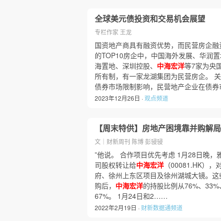
全球美元债投资和交易机会展望
专栏作家 王龙
国资地产商具有融资优势，而民营房企融
的TOP10房企中，中国海外发展、华润
海置地、深圳控股、
中海宏洋
等7家为央
所有制，有一家龙湖集团为民营房企。 
债券市场限制影响，民营地产企业在债券
2023年12月26日 ·
观点频道
【周末特供】房地产困境靠并购解局
文｜财新周刊 陈博 彭骎骎
”他说。 合作项目优先考虑 1月28日晚
司股权转让给
中海宏洋
（00081.HK
府、徐州上东区项目及徐州湖城大镜。这
购后，
中海宏洋
的持股比例从76%、33%
67%。 1月24日和2……
2022年2月19日 ·
财新数据通频道