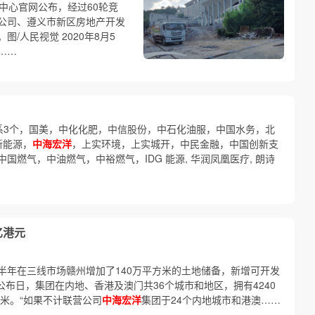
易中心官网公布，经过60轮竞
公司、遵义市新区房地产开发
图/人民视觉 2020年8月5
……
阿里系3个，国美，中化化肥，中信股份，中石化油服，中国水务，北
新能源，
中海宏洋
，上实环境，上实城开，中民金融，中国创新支
燃气，中油燃气，中裕燃气，IDG 能源, 华润凤凰医疗, 朗诗
亿港元
半年在三线市场赣州增加了140万平方米的土地储备，新增可开发
期公布日，集团在内地、香港及澳门共36个城市和地区，拥有4240
方米。“如果不计联营公司
中海宏洋
集团于24个内地城市和港澳……