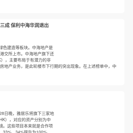
三成 保利中海华润退出
绿色建造等板块。中海地产是
在港交所上市。中海地产旗下还
.HK），主要布局于有潜力的非
拓房地产业务，是此轮楼市下行期的突出现象。在上述榜单中，中
月28日晚，雅居乐将旗下三家地
1.HK），对应的资产分别为中
镜。这些项目本来就是合作项
33%、34%提升为100%、