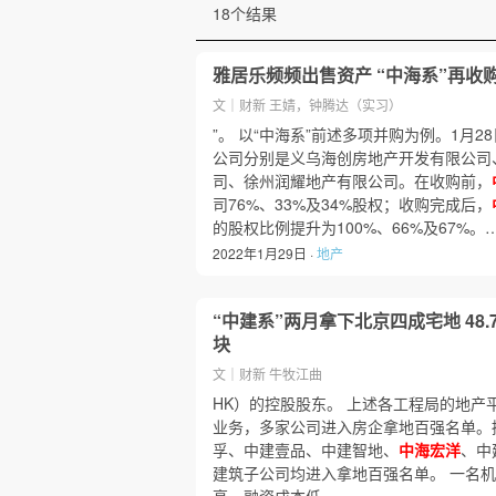
18个结果
雅居乐频频出售资产 “中海系”再收
文｜财新 王婧，钟腾达（实习）
”。 以“中海系”前述多项并购为例。1月2
公司分别是义乌海创房地产开发有限公司
司、徐州润耀地产有限公司。在收购前，
司76%、33%及34%股权；收购完成后，
的股权比例提升为100%、66%及67%。
2022年1月29日 ·
地产
“中建系”两月拿下北京四成宅地 48
块
文｜财新 牛牧江曲
HK）的控股股东。 上述各工程局的地产
业务，多家公司进入房企拿地百强名单。据
孚、中建壹品、中建智地、
中海宏洋
、中
建筑子公司均进入拿地百强名单。 一名机