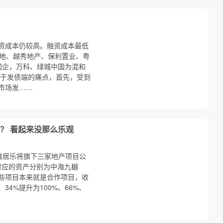
资成本仍较高。融资成本最低
置地、越秀地产、保利置业、粤
国企，万科、绿城中国为混和
关于发债端的痛点，首先，受到
市场发……
？ 看起来没那么乐观
，雅居乐将旗下三家地产项目公
），对应的资产分别为中海九樾
些项目本来就是合作项目，收
、34%提升为100%、66%、