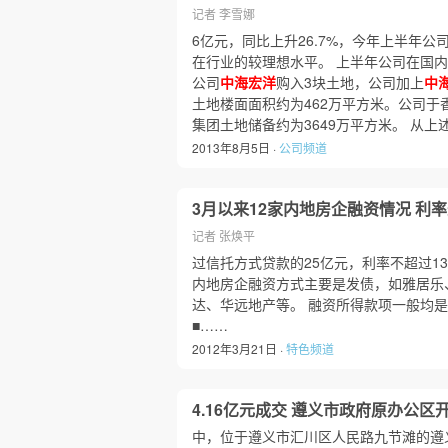
记者 李雪娜
6亿元，同比上升26.7%，今年上半年公司
在行业的较理想水平。 上半年公司在国内
公司
中海宏洋
购入3块土地，公司加上
中
土地楼面面积约为462万平方米。公司于
集团土地储备约为3649万平方米。 从上
2013年8月5日 ·
公司频道
3月以来12家内地房企融资情况 利率最
记者 张焕平
过信托方式贷款的25亿元，利率不超过13
内地房企融资方式主要是发债，如雅居乐
达、华远地产等。 融资所得款项一般均
■……
2012年3月21日 ·
特色频道
4.16亿元成交 遵义市政府原办公区
中，位于遵义市汇川区人民路九节滩的遵