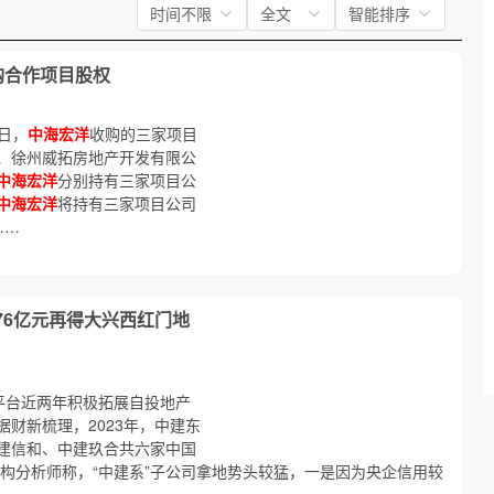
时间不限
全文
智能排序
购合作项目股权
8日，
中海宏洋
收购的三家项目
、徐州威拓房地产开发有限公
中海宏洋
分别持有三家项目公
中海宏洋
将持有三家项目公司
……
.76亿元再得大兴西红门地
平台近两年积极拓展自投地产
财新梳理，2023年，中建东
建信和、中建玖合共六家中国
构分析师称，“中建系”子公司拿地势头较猛，一是因为央企信用较