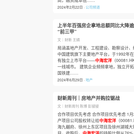
高，融资成本低……
2024年2月22日 ·
公司频道
上半年百强房企拿地总额同比大降逾
“前三甲”
文｜财新 王婧
局涵盖地产开发、工程建设、勘察设计、
中国建筑旗下主要地产平台，于1992年
有独立上市平台——
中海宏洋
（00081
一线城市。 建筑企业频频拿地，独立开
国铁建……
2024年6月29日 ·
地产
财新周刊｜房地产并购拉锯战
文｜财新周刊 陈博 彭骎骎
合作项目优先考虑 合作项目优先考虑 1
产项目公司股权转让给
中海宏洋
（0008
海九樾府、徐州上东区项目及徐州湖城大
目，收购后，
中海宏洋
的持股比例从76%、