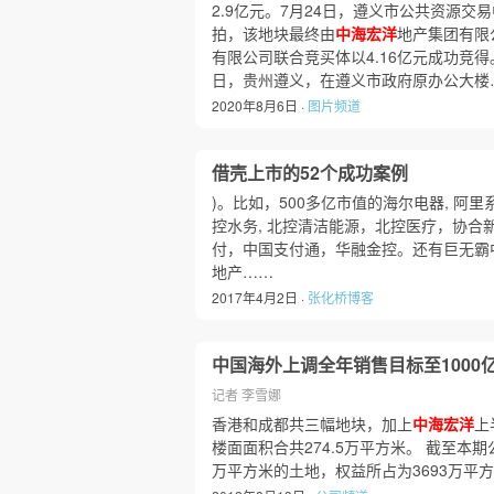
2.9亿元。7月24日，遵义市公共资源交
拍，该地块最终由
中海宏洋
地产集团有限
有限公司联合竞买体以4.16亿元成功竞得。
日，贵州遵义，在遵义市政府原办公大楼
2020年8月6日 ·
图片频道
借壳上市的52个成功案例
)。比如，500多亿市值的海尔电器, 
控水务, 北控清洁能源，北控医疗，协合
付，中国支付通，华融金控。还有巨无霸中国
地产……
2017年4月2日 ·
张化桥博客
中国海外上调全年销售目标至1000
记者 李雪娜
香港和成都共三幅地块，加上
中海宏洋
上
楼面面积合共274.5万平方米。 截至本
万平方米的土地，权益所占为3693万平