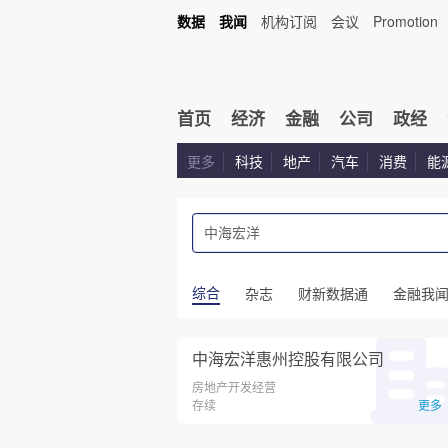
数据
我闻
机构订阅
会议
Promotion
首页
经济
金融
公司
政经
更多
科技
地产
汽车
消费
能
综合
杂志
财新数据通
金融我
中海宏洋惠州控股有限公司
房地产开发经营
存续
更多