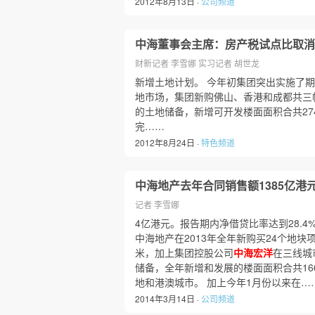
2012年8月13日 ·
公司频道
中海董事会主席：房产税试点比取消
财新记者 李雪娜 实习记者 胡世龙
新增土地计划。 今年初集团突出实施了
地市场，集团新购佛山、香港和成都共三
的土地储备，新增可开发楼面面积合共274
完……
2012年8月24日 ·
特色频道
中海地产去年合同销售额1385亿港
记者 李雪娜
4亿港元。报告期内净借贷比率达到28.
中海地产在2013年全年新购买24个地块
米，加上集团控股公司
中海宏洋
在三线城
储备，全年新增和发展的楼面面积合共166
地和港澳城市。 加上今年1月份以来在…
2014年3月14日 ·
公司频道