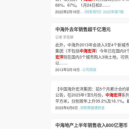
66%、67%。 1月24日和2……
2022年2月19日 ·
《财新周刊》2022年第7期
中海外去年销售超千亿港元
记者 李雪娜
此外，中海外2013年会进入3至4个新
集团（不包括
中海宏洋
）今年已在国内3
宏洋
则在国内3个城市购入3块土地，可供
以……
2013年3月18日 ·
公司频道
【中国海外宏洋集团：前5个月累计合约销售21
公告，在2023年1至5月份，
中海宏洋
系列
平方米，分别按年上升35.2%及16.1%
2023年6月6日 ·
财新数据通频道
中海地产上半年销售收入800亿港币