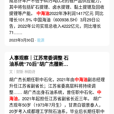
成总计年产不低于60万吨LCE的锂产品供应能力，
其中将包括矿石提锂、卤水提锂、黏土提锂及回收
提锂等产能。
中海油
2022年净利润1417亿元 同比
增长101.5% 中国海油（600938.SH）3月29日公
告，2022年公司实现总收入4222亿元，同比增长
71……
2023年3月30日 ·
能源
人事观察｜江苏常委调整 石
油系统“70后”胡广杰履新统
战部长
文｜财新 林韵诗
胡广杰长期任职中石化，2021年由
中海油
副总经理
升任江苏省副省长；江苏省委高层料将持续调
整…… 胡广杰出身石油系统，曾任职中石化、
中
海油
，2021年起担任江苏省副省长近三年。 胡广
杰现年50岁（1973年7月生），甘肃白银景泰人，
20岁考入成都理工学院石油系，毕业后长期任职中