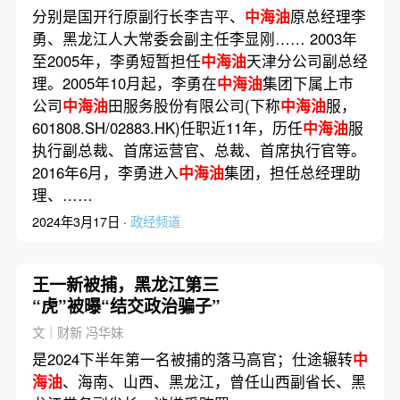
分别是国开行原副行长李吉平、
中海油
原总经理李
勇、黑龙江人大常委会副主任李显刚…… 2003年
至2005年，李勇短暂担任
中海油
天津分公司副总经
理。2005年10月起，李勇在
中海油
集团下属上市
公司
中海油
田服务股份有限公司(下称
中海油
服，
601808.SH/02883.HK)任职近11年，历任
中海油
服
执行副总裁、首席运营官、总裁、首席执行官等。
2016年6月，李勇进入
中海油
集团，担任总经理助
理、……
2024年3月17日 ·
政经频道
王一新被捕，黑龙江第三
“虎”被曝“结交政治骗子”
文｜财新 冯华妹
是2024下半年第一名被捕的落马高官；仕途辗转
中
海油
、海南、山西、黑龙江，曾任山西副省长、黑