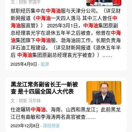
新）
文｜财新 罗国平
就职经历集中在
中海油
服与天津分公司。（详见财
新网报道《
中海油
一天四人落马 其中三人曾任
中
海油
服高管》） 2025年3月1日，
中海油
集团原副
总经理袁光宇在退休五年半之后被查，他曾在
中海
油
集团旗下
中海油
服、渤海油田工作，长期负责海
洋石油工程建设。（详见财新网报道《退休五年半
后
中海油
集团原副总经理袁光宇被查》）……
2025年4月9日 ·
能源
黑龙江常务副省长王一新被
查 是十四届全国人大代表
文｜财新 冯华妹
仕途辗转
中海油
、海南、山西和黑龙江；此前黑龙
江已有曲敏和李海涛两名高官被查……
2023年12月8日 ·
政经频道