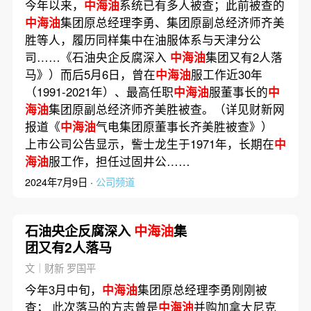
今年以来，
中海油
系统已有多人被查；此前被查的
中海油
集团原总经理李勇、集团原副总经济师齐美
胜等人，履历同样集中在油服体系与天津分公
司……《石油央企反腐深入
中海油
集团又有2人落
马》）而后5月6日，曾在
中海油
服工作近30年
（1991-2021年）、最高任职
中海油
服董事长的
中
海油
集团原副总经济师齐美胜被查。（详见财新网
报道《
中海油
气电集团原董事长齐美胜被查》）
上市公司公告显示，訾士龙生于1971年，长期在
中
海油
服工作，担任过固井公……
2024年7月9日 ·
公司频道
石油央企反腐深入
中海油
集
团又有2人落马
文｜财新 罗国平
今年3月中旬，
中海油
集团原总经理李勇刚刚被
查； 此次落马的方志曾是
中海油
并购加拿大尼克