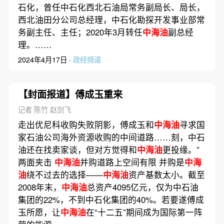
石化，曾任中石化西北石油局常务副局长、局长，
西北油田分公司总经理，中石化勘探开发事业部常
务副主任、主任；2020年3月转任
中海油
副总经
理。……
2024年4月17日 ·
政经频道
【封面报道】傅成玉重来
记者 陈竹 赵剑飞
走出优尼科收购失败阴影，傅成玉和
中海油
寻求国
家石油公司海外资源收购的中间道路……刻，中石
油还在找卖家谈，但对方觉得和
中海油
更投缘。”
两面夹击
中海油
并购道路上空间有限 并购是
中海
油
绕不过去的选择——
中海油
资产基数太小。截至
2008年末，
中海油
总资产4095亿元，仅为中石油
集团的22%，不到中石化集团的40%。若要遂傅成
玉所愿，让
中海油
在“十二五”期间成为国际第一阵