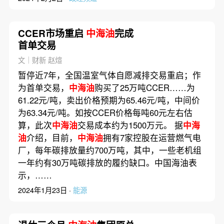
CCER市场重启
中海油
完成
首单交易
文｜财新 赵煊
暂停近7年，全国温室气体自愿减排交易重启；作
为首单交易，
中海油
购买了25万吨CCER……为
61.22元/吨，卖出价格预期为65.46元/吨，中间价
为63.34元/吨。如按CCER价格每吨60元左右估
算，此次
中海油
交易成本约为1500万元。 据
中海
油
介绍，目前，
中海油
拥有7家控股在运营燃气电
厂，每年碳排放量约700万吨，其中，一些老机组
一年约有30万吨碳排放的履约缺口。中国海油表
示，……
2024年1月23日 ·
能源