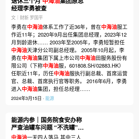
退休三个月
中海油
集团原总
经理李勇被查
文｜财新 罗国平
李勇在
中海油
体系工作了近36年，曾在
中海油
服工
作近11年；2020年9月出任集团总经理，2023年12
月到龄退休…… 2003年至2005年，李勇短暂担任
中海油
天津分公司副总经理。 2005年10月起，李
勇在
中海油
集团下属上市公司
中海油
田服务股份有
限公司（下称
中海油
服，601808.SH/02883.HK）
任职近11年，历任
中海油
服执行副总裁、首席运营
官、总裁、首席执行官等职务。 2016年6月，李勇
进入
中海油
集团，担任总经理……
2024年3月15日 ·
能源
能源内参｜国务院食安办称
严查油罐车问题 “不洗罐”缘
何屡曝不禁；广东电力负荷
中海油
一天四人落马 其中三人