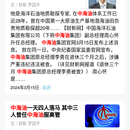
文｜财新 罗国平
他是海洋石油地质勘探专家, 在
中海油
体系工作已
近28年，曾在中国第一大原油生产基地渤海油田负
责地质勘探超20年…… 【财新网】中国海洋石油
集团有限公司（下称
中海油
集团）副总经理周心怀
升任总经理。
中海油
集团官网3月15日发布上述消
息。 就在同一日，中央纪委国家监委官网宣布，
中海油
集团原总经理李勇在退休三个月之后，涉嫌
严重违纪违法被查。（详见财新网报道《退休三个
月
中海油
集团原总经理李勇被查》） 周心怀
是……
2024年3月15日 ·
能源
中海油
一天四人落马 其中三
人曾任
中海油
服高管
文｜财新 罗国平