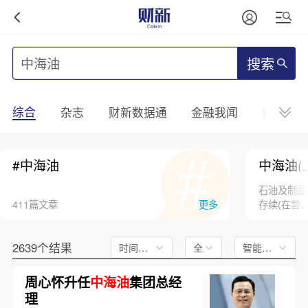
搜索
综合
杂志
财新数据通
金融我闻
财新mini
#中海油
中海油(
石油及制品
411篇文章
更多
存续(在营
2639个结果
时间不限
全文
智能排序
周心怀升任
中海油
集团总经
理