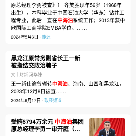
原总经理李勇被查》） 齐美胜现年56岁（1968年
出生），本科毕业于中国石油大学（华东）钻井工
程专业，此后一直在
中海油
系统工作；2013年获中
欧国际工商学院EMBA学位。……
2024年5月6日 ·
能源
黑龙江原常务副省长王一新
被指结交政治骗子
文｜财新 冯华妹
王一新仕途曾辗转
中海油
、海南、山西和黑龙江，
2023年12月8日被查……
2024年6月17日 ·
政经频道
受贿6794万余元
中海油
集团
原总经理李勇一审开庭（更