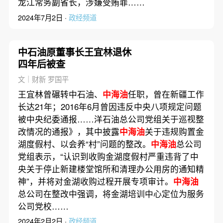
龙江常务副省长，涉嫌受贿罪……
2024年7月2日 ·
政经频道
中石油原董事长王宜林退休
四年后被查
文｜财新 罗国平
王宜林曾碾转中石油、
中海油
任职，曾在新疆工作
长达21年；2016年6月曾因违反中央八项规定问题
被中央纪委通报……洋石油总公司党组关于巡视整
改情况的通报》，其中披露
中海油
关于违规购置金
湖度假村、以会养“村”问题的整改。
中海油
总公司
党组表示，“认识到收购金湖度假村严重违背了中
央关于停止新建楼堂馆所和清理办公用房的通知精
神”，并将对金湖收购过程开展专项审计。
中海油
总公司在整改中强调，将金湖培训中心定位为服务
公司党校……
2024年2月2日 ·
政经频道