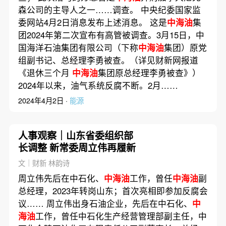
森公司的主导人之一……调查。 中央纪委国家监
委网站4月2日消息发布上述消息。 这是
中海油
集
团2024年第二次宣布有高管被调查。3月15日，中
国海洋石油集团有限公司（下称
中海油
集团）原党
组副书记、总经理李勇被查。（详见财新网报道
《退休三个月
中海油
集团原总经理李勇被查》）
2024年以来，油气系统反腐不断。2月……
2024年4月2日 ·
能源
人事观察｜山东省委组织部
长调整 新常委周立伟再履新
文｜财新 林韵诗
周立伟先后在中石化、
中海油
工作，曾任
中海油
副
总经理，2023年转岗山东；首次亮相即参加反腐会
议…… 周立伟出身石油企业，先后在中石化、
中
海油
工作，曾任中石化生产经营管理部副主任，中