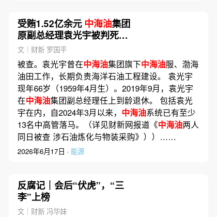
受贿1.52亿余元
中海油
集团
原副总经理袁光宇被判死缓
（更新）
文｜财新 罗国平
被查。袁光宇曾在
中海油
集团旗下
中海油
服、渤海
油田工作，长期负责海洋石油工程建设。 袁光宇
现年66岁（1959年4月生）。2019年9月，袁光宇
在
中海油
集团副总经理任上到龄退休。 包括袁光
宇在内，自2024年3月以来，
中海油
系统已有至少
13名中高管落马。（详见财新网报道《
中海油
两人
同日被查 涉石油炼化与物装采购》））……
2026年6月17日 ·
能源
反腐记｜会后“伏虎”，“三
李”上榜
文｜财新 冯华妹