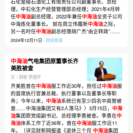
石化金陵石油化工有限责任公司副董事长、总经
理，中石化生产经营管理部总经理；2021年4月转
任
中海油
副总经理，2022年兼任
中海油
全资子公司
中海炼化董事长。 就在周立伟履新
中海油
之际，
另一名时任
中海油
副总经理胡广杰“由企转政”……
2024年12月11日 ·
政经频道
中海油
气电集团原董事长齐
美胜被查
文｜财新 罗国平
齐美胜曾在
中海油
服工作近30年，担任过
中海油
服
的首席执行官兼总裁、执行董事以及董事长等职
务；今年以来，
中海油
系统已有至少四名中高管被
查……中海油集团又有2人落马》）3月15日，
中海
油
集团原党组副书记、总经理李勇被查。李勇在
中
海油
体系工作了近36年，曾在
中海油
服工作近11
年。（详见财新网报道《退休三个月
中海油
集团