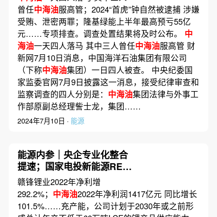
今年首创新高
曾任
中海油
服高管；2024“首虎”钟自然被逮捕 涉嫌
受贿、泄密两罪；隆基绿能上半年最高预亏55亿
元……专项排查。调查处置结果将及时公布。
中
海油
一天四人落马 其中三人曾任
中海油
服高管 财
新网7月10日消息，中国海洋石油集团有限公司
（下称
中海油
集团）一日四人被查。 中央纪委国
家监委官网7月9日披露这一消息，接受纪律审查和
监察调查的四人分别是：
中海油
集团法律与外事工
作部原副总经理訾士龙，集团……
2024年7月10日 ·
能源
能源内参｜央企专业化整合
提速；国家电投新能源REIT
上市
赣锋锂业2022年净利增
292.2%；
中海油
2022年净利润1417亿元 同比增长
101.5%……充产能，公司计划于2030年或之前形