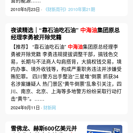
营的能源……
2010年5月23日 ·
《财新周刊》2010年第21期
夜读精选｜“靠石油吃石油”
中海油
集团原总
经理李勇被开除党籍
【推荐】 “靠石油吃石油”
中海油
集团原总经理李
勇被开除党籍 李勇违规提拔调整干部，搞钱色交
易，长期与不法商人勾肩搭背，大搞权钱交易，境
内办事、境外收钱等，构成严重职务违法并涉嫌受
贿犯罪。 四川警方出手整治“三星堆”倒票 抓获34
名涉案嫌疑人 热门景区“黄牛倒票”乱象引关注，四
川、南京、北京、上海等多地警方纷纷采取行动打
击“黄牛”。……
2024年9月11日 ·
财新网
雪佛龙、赫斯600亿美元并