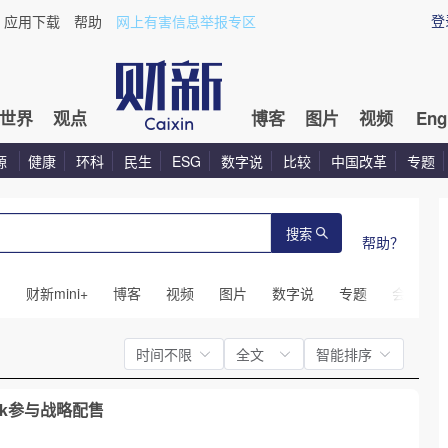
登
应用下载
帮助
网上有害信息举报专区
世界
观点
博客
图片
视频
Eng
源
健康
环科
民生
ESG
数字说
比较
中国改革
专题
搜索
帮助？
闻
财新mini+
博客
视频
图片
数字说
专题
会议
时间不限
全文
智能排序
eek参与战略配售