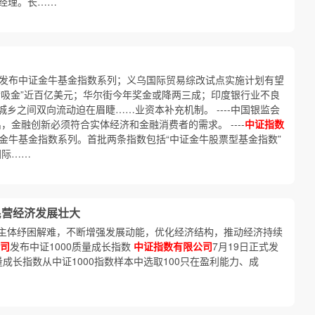
总经理。长……
合发布中证金牛基金指数系列；义乌国际贸易综改试点实施计划有望
“吸金”近百亿美元；华尔街今年奖金或降两三成；印度银行业不良
乡之间双向流动迫在眉睫……业资本补充机制。 ----中国银监会
出，金融创新必须符合实体经济和金融消费者的需求。 ----
中证指数
金牛基金指数系列。首批两条指数包括“中证金牛股票型基金指数”
国际……
民营经济发展壮大
主体纾困解难，不断增强发展动能，优化经济结构，推动经济持续
司
发布中证1000质量成长指数
中证指数有限公司
7月19日正式发
质量成长指数从中证1000指数样本中选取100只在盈利能力、成