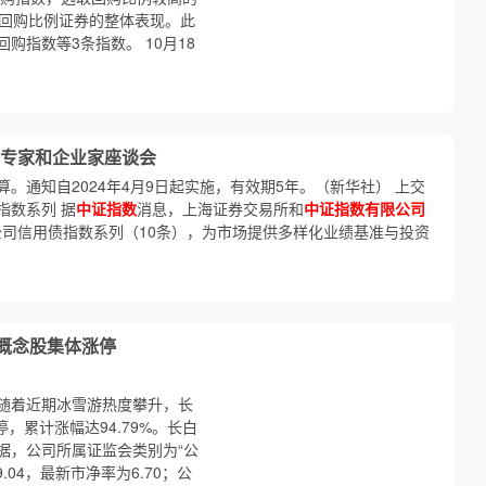
高回购比例证券的整体表现。此
购指数等3条指数。 10月18
专家和企业家座谈会
。通知自2024年4月9日起实施，有效期5年。（新华社） 上交
指数系列 据
中证指数
消息，上海证券交易所和
中证指数有限公司
级公司信用债指数系列（10条），为市场提供多样化业绩基准与投资
蒙概念股集体涨停
随着近期冰雪游热度攀升，长
，累计涨幅达94.79%。长白
据，公司所属证监会类别为“公
04，最新市净率为6.70；公