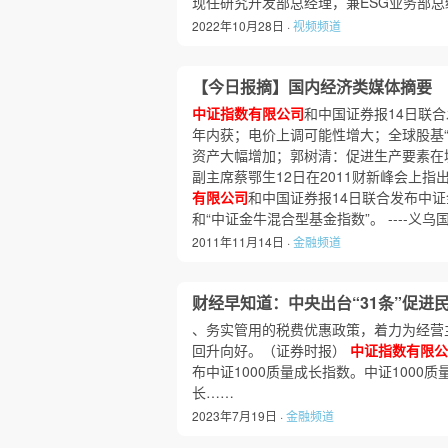
现任研究开发部总经理，兼ESG业务部
2022年10月28日 ·
视频频道
【今日报摘】国内经济类媒体摘要
中证指数有限公司
和中国证券报14日联
年内获；电价上调可能性增大；全球股基
资产大幅增加；郭树清：促进生产要素在城
副主席蔡鄂生12日在2011财新峰会上指
有限公司
和中国证券报14日联合发布中证
和“中证金牛混合型基金指数”。 ----义乌
2011年11月14日 ·
金融频道
财经早知道：中央出台“31条”促进
、务实管用的税费优惠政策，着力为经营
回升向好。（证券时报）
中证指数有限公
布中证1000质量成长指数。中证1000
长……
2023年7月19日 ·
金融频道