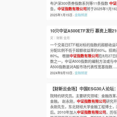
布沪深300债券指数系列等11条指数
中证
告，
中证指数有限公司
将于2025年1月
2025年1月15日 ·
金融频道
10只中证A500ETF发行 募资上限
文｜财新 全月
一个交易日ETF相对标的指数的超额收
分配比例不低于超额收益率的60%。招
80%。 根据
中证指数有限公司
在8月27
数之一，中证A500指数的编制方法或与中
A500指数是对A股市场代表性宽基指数…
2024年9月10日 ·
金融频道
【财新云会场】中国ESG30人论坛
院特约研究员。主要研究领域：金融改革
金融。 赵永刚，
中证指数有限公司
研究开
永刚先生，东北财经大学金融工程博士，
后。2010年加入
中证指数有限公司
，历任