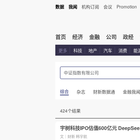
数据
我闻
机构订阅
会议
Promotion
首页
经济
金融
公司
政经
更多
科技
地产
汽车
消费
能
综合
杂志
财新数据通
金融我
424个结果
宇树科技IPO估值600亿元 DeepS
文｜财新 韩宇航