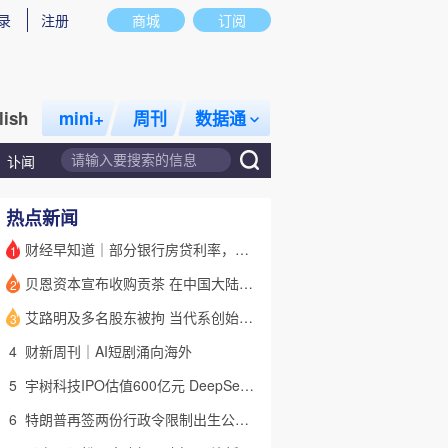
录
注册
商城
订阅
lish
mini+
周刊
数据通
讣闻
热点新闻
财经早知道｜部分银行房贷利率，降至“2字头
1
贝恩资本宣布收购贡茶 在中国大陆无法注册商标后退出市场
2
话题
特别呈现
私房课
艾路明及多名股东被拘 当代系创始人因何此时被清算
3
4
财新周刊｜AI短剧涌向海外
5
宇树科技IPO估值600亿元 DeepSeek参与战略配售
6
特朗普再签两份行政令限制出生公民权 意图打击生育旅游产业