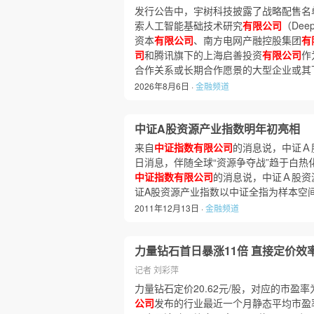
发行公告中，宇树科技披露了战略配售名
索人工智能基础技术研究
有限公司
（De
资本
有限公司
、南方电网产融控股集团
有
司
和腾讯旗下的上海启善投资
有限公司
作
合作关系或长期合作愿景的大型企业或其
2026年8月6日 ·
金融频道
中证A股资源产业指数明年初亮相
来自
中证指数有限公司
的消息说，中证Ａ股
日消息，伴随全球“资源争夺战”趋于白
中证指数有限公司
的消息说，中证Ａ股资源
证A股资源产业指数以中证全指为样本空
2011年12月13日 ·
金融频道
力量钻石首日暴涨11倍 直接定价效
记者 刘彩萍
力量钻石定价20.62元/股，对应的市盈率为
公司
发布的行业最近一个月静态平均市盈率