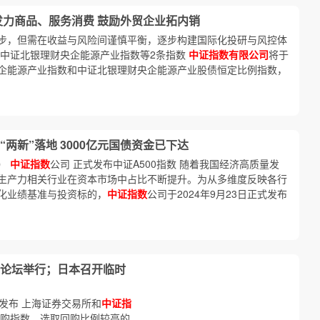
发力商品、服务消费 鼓励外贸企业拓内销
步，但需在收益与风险间谨慎平衡，逐步构建国际化投研与风控体
中证北银理财央企能源产业指数等2条指数
中证指数有限公司
将于
财央企能源产业指数和中证北银理财央企能源产业股债恒定比例指数，
两新”落地 3000亿元国债资金已下达
）
中证指数
公司 正式发布中证A500指数 随着我国经济高质量发
生产力相关行业在资本市场中占比不断提升。为从多维度反映各行
化业绩基准与投资标的，
中证指数
公司于2024年9月23日正式发布
峰论坛举行；日本召开临时
数发布 上海证券交易所和
中证指
回购指数，选取回购比例较高的