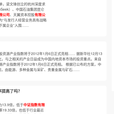
单，梁文锋创立的杭州深度求
epSeek）、中国石油集团昆仑
限公司
、天翼资本控股
有限公
为“与发行人经营业务具有战略
下属企业”入围……
资源产业指数将于2012年1月6日正式亮相…… 据新华社12月13
热化，与之相关的产业日益成为中国内地资本市场的投资重点。来自
产业指数将于2012年1月6日正式亮相。 根据已公布的方案，中
间，由能源、多种金属与采矿、贵重金属与矿石……
率提高了吗？
13.9倍，低于
中证指数有限
19.33倍，也低于行业最近