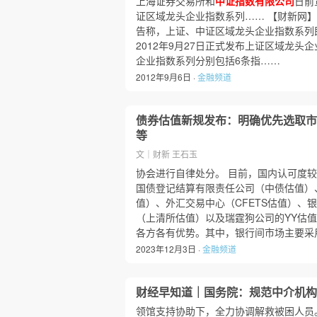
上海证券交易所和
中证指数有限公司
日前
证区域龙头企业指数系列…… 【财新网】
告称，上证、中证区域龙头企业指数系列
2012年9月27日正式发布上证区域龙
企业指数系列分别包括6条指……
2012年9月6日 ·
金融频道
债券估值新规发布：明确优先选取市
等
文｜财新 王石玉
协会进行自律处分。 目前，国内认可度
国债登记结算有限责任公司（中债估值）
值）、外汇交易中心（CFETS估值）、
（上清所估值）以及瑞霆狗公司的YY估
各方各有优势。其中，银行间市场主要采
2023年12月3日 ·
金融频道
财经早知道｜国务院：规范中介机构
领馆支持协助下，全力协调解救被困人员。