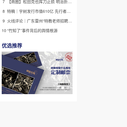
7
【商圈】松田克也挥刀止损 明治折戟中国乳业
8
特稿｜宇树发行市值610亿 先行者的加速和考验
9
火线评论｜广东雷州“特教老师招聘违规”很雷，仍有诸多疑点
10
“竹知了”事件背后的舆情根源
优选推荐