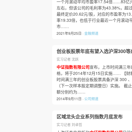
一个月滚动平均市盈率17.54倍……83
左右，但该公司的毛利率为43.38%，超过
最终定价20.62元/股，对应的市盈率为13
率19.33倍，也低于行业最近一个月滚动
市……
2021年9月25日 ·
金融频道
创业板股票年底有望入选沪深300等
实习记者 沈跃
中证指数有限公司
宣布，上市时间满三年的
格，将于2014年12月15日实施…… 【
时间满三年的创业板股票具备沪深 300 、中证
（下一次样本股定期调整日）实施。 截止 2
额分别约为……
2014年9月11日 ·
公司频道
区域龙头企业系列指数月底发布
实习记者 刘卓哲