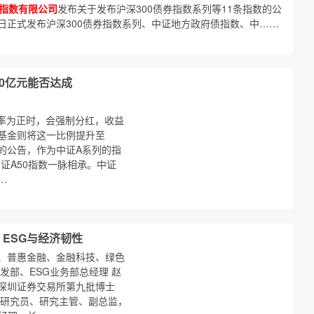
指数有限公司
发布关于发布沪深300债券指数系列等11条指数的公
16日正式发布沪深300债券指数系列、中证地方政府债指数、中……
210亿元能否达成
益率为正时，会强制分红，收益
商基金则将这一比例提升至
日的公告，作为中证A系列的指
证A50指数一脉相承。中证
…
：ESG与经济韧性
、普惠金融、金融科技、绿色
发部、ESG业务部总经理 赵
深圳证券交易所第九批博士
研究员、研究主管、副总监，