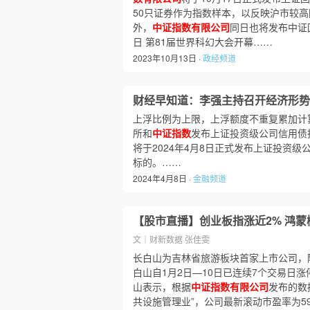
50只证券作为指数样本，以反映沪市较
外，
中证指数有限公司
同日也将发布中证回
日 第81届世界科幻大会开幕……
2023年10月13日 ·
政经频道
财经早知道：李强主持召开经济形势
上浮比例为上限，上浮额度不重复累加计算
所和
中证指数
发布上证投资级公司信用债
将于2024年4月8日正式发布上证投资
标的。……
2024年4月8日 ·
金融频道
【股市直播】创业板指涨近2% 鸿
文｜财新数据 张佳雯
长白山为吉林省旅游板块首家上市公司，
白山自1月2日—10日已连续7个交易日涨停
山表示，根据
中证指数有限公司
发布的数
共设施管理业”，公司最新滚动市盈率为59.