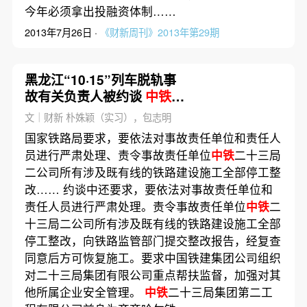
今年必须拿出投融资体制……
2013年7月26日 ·
《财新周刊》2013年第29期
黑龙江“10·15”列车脱轨事
故有关负责人被约谈
中铁
涉
事公司所有铁路施工停工整
文｜财新 朴姝颖（实习），包志明
改
国家铁路局要求，要依法对事故责任单位和责任人
员进行严肃处理、责令事故责任单位
中铁
二十三局
二公司所有涉及既有线的铁路建设施工全部停工整
改…… 约谈中还要求，要依法对事故责任单位和
责任人员进行严肃处理。责令事故责任单位
中铁
二
十三局二公司所有涉及既有线的铁路建设施工全部
停工整改，向铁路监管部门提交整改报告，经复查
同意后方可恢复施工。要求中国铁建集团公司组织
对二十三局集团有限公司重点帮扶监督，加强对其
他所属企业安全管理。
中铁
二十三局集团第二工