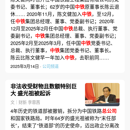
委书记、董事长；62岁的中国
中铁
原董事长陈云退
休…… 2020年11月，陈文健加入
中铁
，至12月，
任
中铁
集团总经理、董事、党委副书记；2020年
12月至2025年2月任中国
中铁
总裁、执行董事、党
委副书记，
中铁
集团总经理、董事、党委副书记；
2025年2月至2025年3月，任中国
中铁
党委书记、
总裁、执行董事，
中铁
集团党委书记、董事长。
陈云比陈文健早一年加入
中铁
，去职前同……
2025年3月14日 ·
公司频道
非法收受财物且数额特别巨
大 盛光祖被起诉
文｜财新 李蓉茜
4年历史的铁道部被撤销，拆分为中国铁路
总公司
和国家铁路局。时年64岁的盛光祖被称为“末任部
长”，结束了“铁道部”的历史使命，迈出政企分离改