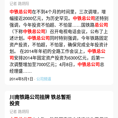
记者 路炳阳
中铁总公司
在不到4个月的时间里，三次调增，增
幅接近2000亿元，为历史罕见。
中铁总公司
还特别
强调，今年投资不怕超、不怕冒……国铁路
总公司
（下称
中铁总公司
）召开电视电话会议，公布了上
述计划。
中铁总公司
同时特别强调，今年铁路固定
资产投资，不怕超，不怕冒，确保完成全年投资计
划。 在2014年年初的全路工作会议上，
中铁总公
司
安排2014年固定资产投资为6300亿元，后第一
次调整增加至7000亿元；4月8日，
中铁总公司
总
经理盛……
2014年5月1日 ·
公司频道
川南铁路公司挂牌 铁总暂拒
投资
记者 路炳阳