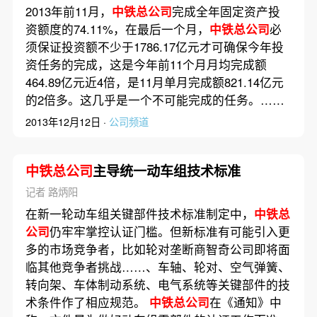
2013年前11月，
中铁总公司
完成全年固定资产投
资额度的74.11%，在最后一个月，
中铁总公司
必
须保证投资额不少于1786.17亿元才可确保今年投
资任务的完成，这是今年前11个月月均完成额
464.89亿元近4倍，是11月单月完成额821.14亿元
的2倍多。这几乎是一个不可能完成的任务。……
2013年12月12日 ·
公司频道
中铁总公司
主导统一动车组技术标准
记者 路炳阳
在新一轮动车组关键部件技术标准制定中，
中铁总
公司
仍牢牢掌控认证门槛。但新标准有可能引入更
多的市场竞争者，比如轮对垄断商智奇公司即将面
临其他竞争者挑战……、车轴、轮对、空气弹簧、
转向架、车体制动系统、电气系统等关键部件的技
术条件作了相应规范。
中铁总公司
在《通知》中