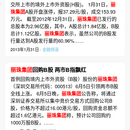
交所上市的境外上市外资股(H股)。 1月31日，
丽
珠集团
A股开盘涨停，报37.29元/股，成交153.93
万元。 截至2012年12月31日，
丽珠集团
已发行的
总股本为2.96亿股，其中，A股总计1.84亿股，B股
总计1.12亿股。
丽珠集团
表示，虽然公司的B股发
行量达到A股发行量的60.96%……
2013年1月31日 ·
金融频道
丽珠集团
回购B股 两市B指飘红
首例回购境内上市外资股（B股）股份的
丽珠集团
（深圳交易所代码：000513）6月5日引领两市B股
全线上涨。 6月5日晚，
丽珠集团
公告称，将通过
深圳证券交易所以集中竞价交易方式回购公司B
股，价格为不超过16.00港元/股，回购资金总额不
超过1.6亿港元。
丽珠集团
称，预计公司回购约
1000万股B股，……