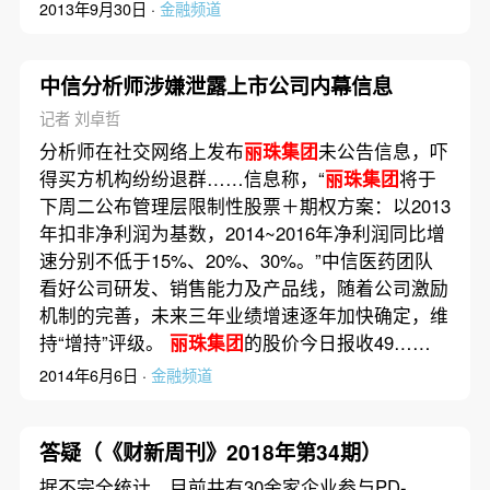
2013年9月30日 ·
金融频道
中信分析师涉嫌泄露上市公司内幕信息
记者 刘卓哲
分析师在社交网络上发布
丽珠集团
未公告信息，吓
得买方机构纷纷退群……信息称，“
丽珠集团
将于
下周二公布管理层限制性股票＋期权方案：以2013
年扣非净利润为基数，2014~2016年净利润同比增
速分别不低于15%、20%、30%。”中信医药团队
看好公司研发、销售能力及产品线，随着公司激励
机制的完善，未来三年业绩增速逐年加快确定，维
持“增持”评级。
丽珠集团
的股价今日报收49……
2014年6月6日 ·
金融频道
答疑（《财新周刊》2018年第34期）
据不完全统计，目前共有30余家企业参与PD-