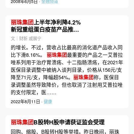
2008年6月5日 ·
金融频道
丽珠集团
上半年净利降4.2%
新冠重组蛋白疫苗产品推进
申请
文｜财新 戚展宁
的增长。不过，营收占比最高的消化道产品收入同
比下滑8.16%。
丽珠集团
最重要的产品之一艾普拉
唑系列用于治疗胃溃疡、十二指肠溃疡，在2021年
医保目录调整中被纳入谈判目录，价格从156元/支
降至71元/支，降幅超54%。
丽珠集团
称，医保目
录调整虽然导致降价，但也取消了注射用艾普拉唑
的支付限定，医……
2022年8月11日 ·
健康
丽珠集团
B股转H股申请获证监会受理
回购、缩股、B股转H股等举措。昨日晚间，丽珠