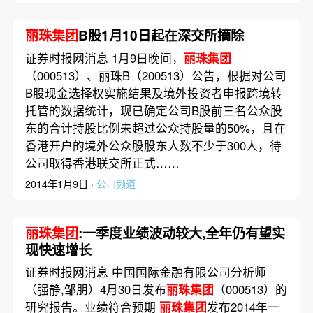
丽珠集团
B股1月10日起在深交所摘除
证券时报网消息 1月9日晚间，
丽珠集团
（000513）、丽珠B（200513）公告，根据对公司
B股现金选择权实施结果及境外投资者申报跨境转
托管的数据统计，现已确定公司B股前三名公众股
东的合计持股比例未超过公众持股量的50%，且在
香港开户的境外公众股股东人数不少于300人，待
公司取得香港联交所正式……
2014年1月9日 ·
公司频道
丽珠集团
:一季度业绩波动较大,全年仍有望实
现快速增长
证券时报网消息 中国国际金融有限公司分析师
（强静,邹朋）4月30日发布
丽珠集团
（000513）的
研究报告。业绩符合预期
丽珠集团
发布2014年一