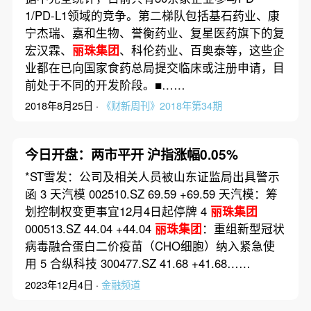
1/PD-L1领域的竞争。第二梯队包括基石药业、康
宁杰瑞、嘉和生物、誉衡药业、复星医药旗下的复
宏汉霖、
丽珠集团
、科伦药业、百奥泰等，这些企
业都在已向国家食药总局提交临床或注册申请，目
前处于不同的开发阶段。■……
2018年8月25日 ·
《财新周刊》2018年第34期
今日开盘：两市平开 沪指涨幅0.05%
*ST雪发：公司及相关人员被山东证监局出具警示
函 3 天汽模 002510.SZ 69.59 +69.59 天汽模：筹
划控制权变更事宜12月4日起停牌 4
丽珠集团
000513.SZ 44.04 +44.04
丽珠集团
：重组新型冠状
病毒融合蛋白二价疫苗（CHO细胞）纳入紧急使
用 5 合纵科技 300477.SZ 41.68 +41.68……
2023年12月4日 ·
金融频道