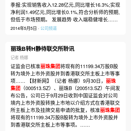
季报:实现销售收入12.28亿元,同比增长16.3%;实现
净利润1.49亿元,同比增长0.1%,符合分析师的预期,
但低于市场预期。 发展趋势 收入端稳健增长……
2014年5月5日 ·
公司频道
丽珠B转H静待联交所聆讯
记者 杨娜
证监会已核准
丽珠集团
将现有的11199.34万股B股
转为境外上市外资股并到香港联交所主板上市等事
项…… 【财新网】（记者 杨娜）9月30日，
丽珠
集团
（000513.SZ）、丽珠B（200513.SZ）午间发
布公告，公司已于9月29日收到中国证监会对公司
境内上市外资股转换上市地以介绍方式在香港联交
所主板上市及挂牌交易申请的批复，核准
丽珠集团
将现有的11199.34万股B股转为境外上市外资股并
到香港联交所主板上市等事项。……