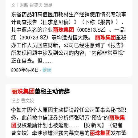
数十亿相关开支
文｜财新 崔笑天 滑昂
东省药品和高值医用耗材生产经销使用情况专项审
计调查报告（征求意见稿）》（下称《报告》），
其中遭点名的企业
丽珠集团
（000513.SZ）、一品
红（300723.SZ）等均遭抛售大跌。
丽珠集团
董秘
办工作人员回应财新，公司已经注意到了《报告》
所发现问题中涉及到公司的内容，“内部非常重视”
正在自查。但……
2023年8月8日 ·
健康
丽珠集团
董秘主动请辞
记者 曹文姣
李如才因个人原因主动提请辞任公司董事会秘书职
务，此前被中信证券分析师张明芳“预告”的
丽珠集
团
股权激励计划也被延期…… 【财新网】（记者
曹文姣）牵涉涉嫌泄露内幕交易的
丽珠集团
发布董