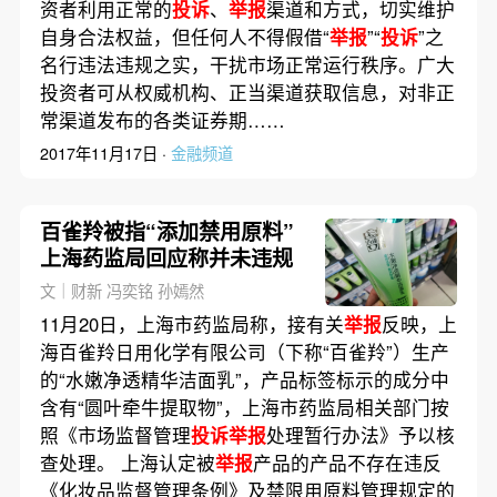
资者利用正常的
投诉
、
举报
渠道和方式，切实维护
自身合法权益，但任何人不得假借“
举报
”“
投诉
”之
名行违法违规之实，干扰市场正常运行秩序。广大
投资者可从权威机构、正当渠道获取信息，对非正
常渠道发布的各类证券期……
2017年11月17日 ·
金融频道
百雀羚被指“添加禁用原料”
上海药监局回应称并未违规
文｜财新 冯奕铭 孙嫣然
11月20日，上海市药监局称，接有关
举报
反映，上
海百雀羚日用化学有限公司（下称“百雀羚”）生产
的“水嫩净透精华洁面乳”，产品标签标示的成分中
含有“圆叶牵牛提取物”，上海市药监局相关部门按
照《市场监督管理
投诉举报
处理暂行办法》予以核
查处理。 上海认定被
举报
产品的产品不存在违反
《化妆品监督管理条例》及禁限用原料管理规定的