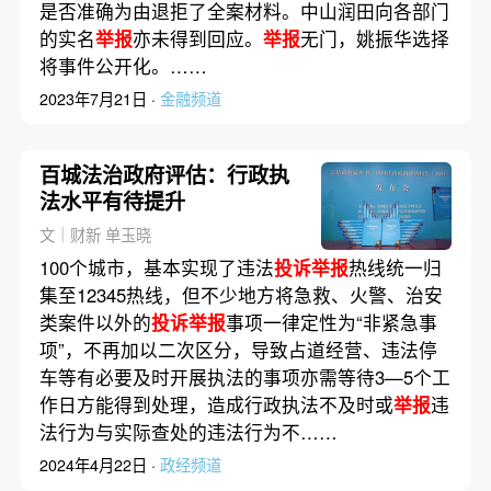
是否准确为由退拒了全案材料。中山润田向各部门
的实名
举报
亦未得到回应。
举报
无门，姚振华选择
将事件公开化。……
2023年7月21日 ·
金融频道
百城法治政府评估：行政执
法水平有待提升
文｜财新 单玉晓
100个城市，基本实现了违法
投诉举报
热线统一归
集至12345热线，但不少地方将急救、火警、治安
类案件以外的
投诉举报
事项一律定性为“非紧急事
项”，不再加以二次区分，导致占道经营、违法停
车等有必要及时开展执法的事项亦需等待3—5个工
作日方能得到处理，造成行政执法不及时或
举报
违
法行为与实际查处的违法行为不……
2024年4月22日 ·
政经频道