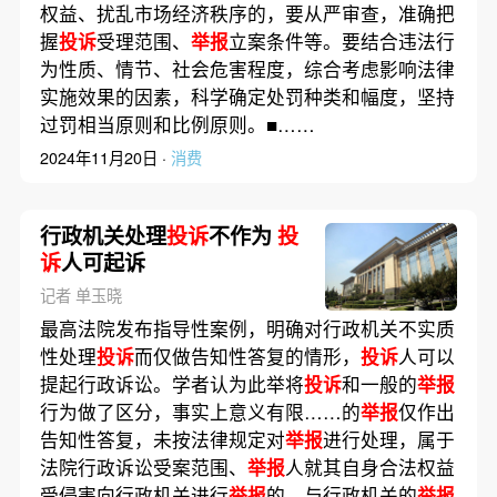
权益、扰乱市场经济秩序的，要从严审查，准确把
握
投诉
受理范围、
举报
立案条件等。要结合违法行
为性质、情节、社会危害程度，综合考虑影响法律
实施效果的因素，科学确定处罚种类和幅度，坚持
过罚相当原则和比例原则。■……
2024年11月20日 ·
消费
行政机关处理
投诉
不作为
投
诉
人可起诉
记者 单玉晓
最高法院发布指导性案例，明确对行政机关不实质
性处理
投诉
而仅做告知性答复的情形，
投诉
人可以
提起行政诉讼。学者认为此举将
投诉
和一般的
举报
行为做了区分，事实上意义有限……的
举报
仅作出
告知性答复，未按法律规定对
举报
进行处理，属于
法院行政诉讼受案范围、
举报
人就其自身合法权益
受侵害向行政机关进行
举报
的，与行政机关的
举报