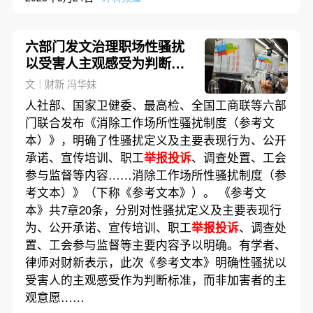
六部门发文治理职场性骚扰
以受害人主观感受为判断标
准
文｜财新 冯华妹
人社部、国家卫健委、最高检、全国工商联等六部
门联合发布《消除工作场所性骚扰制度（参考文
本）》，明确了性骚扰定义及主要表现行为、公开
承诺、宣传培训、职工
举报投诉
、调查处置、工会
参与监督等内容……消除工作场所性骚扰制度（参
考文本）》（下称《参考文本》）。 《参考文
本》共7章20条，分别对性骚扰定义及主要表现行
为、公开承诺、宣传培训、职工
举报投诉
、调查处
置、工会参与监督等主要内容予以明确。有学者、
律师对财新表示，此次《参考文本》明确性骚扰以
受害人的主观感受作为判断标准，而非加害者的主
观意愿……