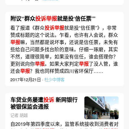
附议“群众
投诉举报
就是投‘信任票’”
看了报道《群众
投诉举报
就是投“信任票”》，非常
赞成标题的这个说法。乍看，也许有人会说，群众
举报
嘛，当然都是说坏事，还说是信任票，未免有
些给自己问题多找台阶的意味。仔细一琢磨，其实
不然，道理很简单，如果没有信任，谁会搭理你？
更别说向你
举报
。如果大家判定
举报
了没人管，谁
还会
举报
？我也同样赞成四川省环保厅……
2017年12月21日 ·
杜少中博客
车贷业务屡遭
投诉
新网银行
被银保监会通报
记者 胡越
自2019年第四季度以来，监管系统接收到消费者对