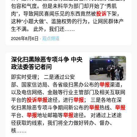
包容和气度。但是未料华为部门却开始了“秀肌
肉”，导致网民喜闻乐见的东西竟然被
投诉
下架，
这种“小题大做”、滥施权势的行为，让网民群体产
生不满。 此外，我们还……
2026年8月6日 ·
观点频道
深化扫黑除恶专项斗争 中央
政法委答记者问
即实时受理； 二是通过公安
部、国家信访局、各省级扫黑办公布的
举报
渠道，
以及电信网络、金融等行业主管部门及相关互联网
平台的
投诉举报
途径，进行
举报
； 三是各地在深
化扫黑除恶专项斗争期间新公布的
举报
热线、
举报
平台、
举报
地址邮箱等
举报
途径。 对通过上述途
径获取的线索，我们将全力做好转办、督办、
核……