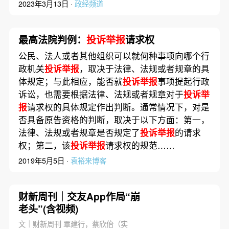
2023年3月13日 ·
政经频道
最高法院判例：
投诉举报
请求权
公民、法人或者其他组织可以就何种事项向哪个行
政机关
投诉举报
，取决于法律、法规或者规章的具
体规定；与此相应，能否就
投诉举报
事项提起行政
诉讼，也需要根据法律、法规或者规章对于
投诉举
报
请求权的具体规定作出判断。通常情况下，对是
否具备原告资格的判断，取决于以下方面：第一，
法律、法规或者规章是否规定了
投诉举报
的请求
权；第二，该
投诉举报
请求权的规范……
2019年5月5日 ·
袁裕来博客
财新周刊｜交友App作局“崩
老头”(含视频)
文｜财新周刊 覃建行，蔡欣佁（实