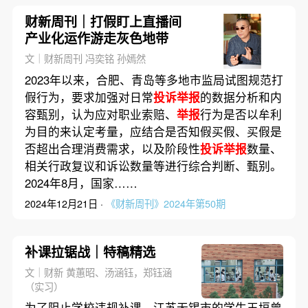
财新周刊｜打假盯上直播间
产业化运作游走灰色地带
文｜财新周刊 冯奕铭 孙嫣然
2023年以来，合肥、青岛等多地市监局试图规范打
假行为，要求加强对日常
投诉举报
的数据分析和内
容甄别，认为应对职业索赔、
举报
行为是否以牟利
为目的来认定考量，应结合是否知假买假、买假是
否超出合理消费需求，以及阶段性
投诉举报
数量、
相关行政复议和诉讼数量等进行综合判断、甄别。
2024年8月，国家……
2024年12月21日 ·
《财新周刊》2024年第50期
补课拉锯战｜特稿精选
文｜财新 黄蕙昭、汤涵钰，郑钰涵
（实习）
为了阻止学校违规补课，江苏无锡市的学生王垣曾