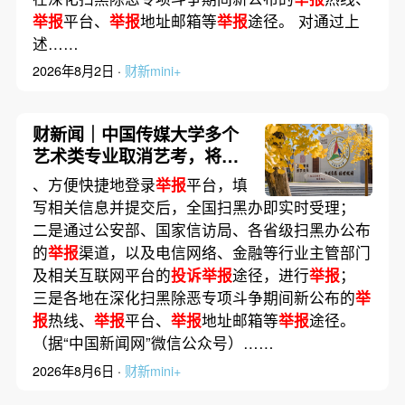
举报
平台、
举报
地址邮箱等
举报
途径。 对通过上
述……
2026年8月2日 ·
财新mini+
财新闻｜中国传媒大学多个
艺术类专业取消艺考，将依
据考生高考文化课成绩由高
、方便快捷地登录
举报
平台，填
到低依次录取
写相关信息并提交后，全国扫黑办即实时受理；
二是通过公安部、国家信访局、各省级扫黑办公布
的
举报
渠道，以及电信网络、金融等行业主管部门
及相关互联网平台的
投诉举报
途径，进行
举报
；
三是各地在深化扫黑除恶专项斗争期间新公布的
举
报
热线、
举报
平台、
举报
地址邮箱等
举报
途径。
（据“中国新闻网”微信公众号）……
2026年8月6日 ·
财新mini+