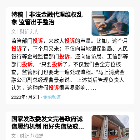
特稿｜非法金融代理维权乱
象 监管出手整治
文｜财新 刘冉
监管部门
投诉
，来放大
投诉
的声量。比如，这个月
投诉
了，下个月又来；不仅向当地银保监局、人民
银行等金融监管部门
投诉
，还向信访局、工信部等
部门
投诉
。 “只要
投诉
了，不仅我们会全方位核
查，监管部门也要走一遍处理流程。”马上消费金
融公司副总经理曹景泉说。 上述贷后管理负责人
认为，这种虚假
投诉
很容易影响……
2023年1月5日 ·
金融频道
国家发改委发文完善政府诚
信履约机制 用好失信惩戒措
施“工具箱”
文｜财新 范浅蝉