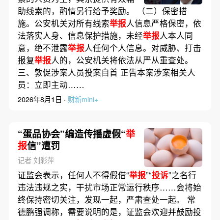
助线索的，酌情另行给予奖励。 （二）保密措
施。公安机关对所有线索
举报
人信息严格保密，依
法落实人身、信息保护措施，未经
举报
人本人同
意，绝不泄露
举报
人任何个人信息。对威胁、打击
报复
举报
人的，公安机关将依法从严从重查处。
三、敦促涉案人员投案自首 正告本案涉案相关人
员：立即主动……
2026年8月1日 ·
财新mini+
“蛋品协会”编造传播虚假“
举
报
信”遭罚
记者 刘彩萍
证监会表示，任何人不得假借“
举报
”“
投诉
”之名行
违法违规之实，干扰市场正常运行秩序……会将始
终保持密切关注，发现一起，严肃查处一起。 常
德鹏强调称，需要说明的是，证监会欢迎并鼓励投