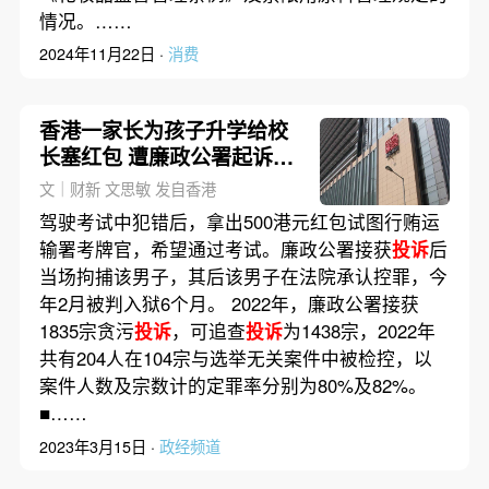
情况。……
2024年11月22日 ·
消费
香港一家长为孩子升学给校
长塞红包 遭廉政公署起诉候
判
文｜财新 文思敏 发自香港
驾驶考试中犯错后，拿出500港元红包试图行贿运
输署考牌官，希望通过考试。廉政公署接获
投诉
后
当场拘捕该男子，其后该男子在法院承认控罪，今
年2月被判入狱6个月。 2022年，廉政公署接获
1835宗贪污
投诉
，可追查
投诉
为1438宗，2022年
共有204人在104宗与选举无关案件中被检控，以
案件人数及宗数计的定罪率分别为80%及82%。
■……
2023年3月15日 ·
政经频道