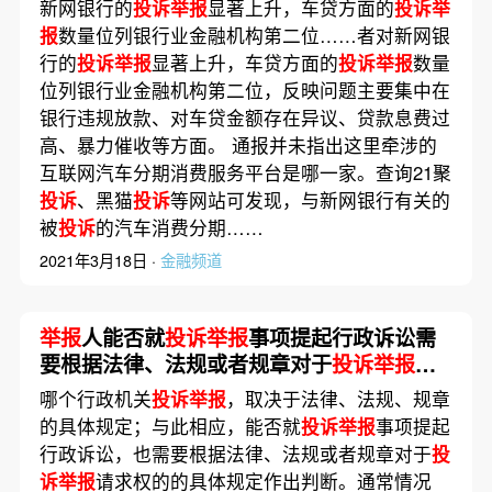
新网银行的
投诉举报
显著上升，车贷方面的
投诉举
报
数量位列银行业金融机构第二位……者对新网银
行的
投诉举报
显著上升，车贷方面的
投诉举报
数量
位列银行业金融机构第二位，反映问题主要集中在
银行违规放款、对车贷金额存在异议、贷款息费过
高、暴力催收等方面。 通报并未指出这里牵涉的
互联网汽车分期消费服务平台是哪一家。查询21聚
投诉
、黑猫
投诉
等网站可发现，与新网银行有关的
被
投诉
的汽车消费分期……
2021年3月18日 ·
金融频道
举报
人能否就
投诉举报
事项提起行政诉讼需
要根据法律、法规或者规章对于
投诉举报
请
求权的的具体规定作出判断
哪个行政机关
投诉举报
，取决于法律、法规、规章
的具体规定；与此相应，能否就
投诉举报
事项提起
行政诉讼，也需要根据法律、法规或者规章对于
投
诉举报
请求权的的具体规定作出判断。通常情况