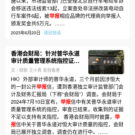
施以来，市场监管部门已受理北京自行车电动车协
会移送违法线索13起，立案查处非法拼改装电动自
行车案件6起，被
举报
相应品牌的代理商向举报人
颁发奖金共5万元。……
2023年6月20日 ·
政经频道
香港会财局：针对普华永道
审计质量管理系统指控证据
不足
文｜财新 王小青 发自香港
HK）外部审计师的普华永道，三个月前因涉恒大
的一封公开
举报
信，遭到香港独立审计监管部门会
计及财务汇报局（下称“会财局”）调查。会财局于
2024年7月10日宣布，
举报
信中有关普华永道审计
质量管理系统的指控，审查已结束，收集到的证据
不足以支持有关指控。 香港会财局同时披露，
举
报
信中关于普华永道对恒大审计质量的指控，会财
局已展开独立调查，调查仍在进行中。……