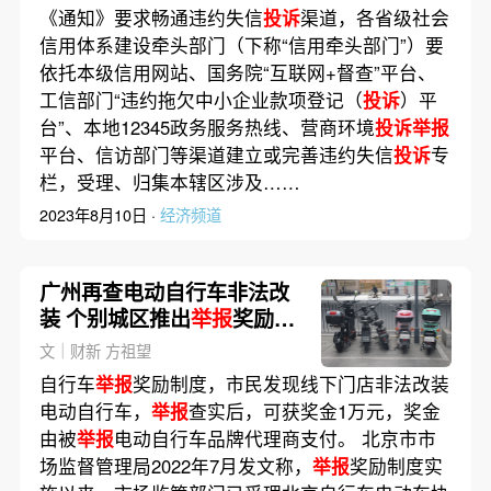
《通知》要求畅通违约失信
投诉
渠道，各省级社会
信用体系建设牵头部门（下称“信用牵头部门”）要
依托本级信用网站、国务院“互联网+督查”平台、
工信部门“违约拖欠中小企业款项登记（
投诉
）平
台”、本地12345政务服务热线、营商环境
投诉举报
平台、信访部门等渠道建立或完善违约失信
投诉
专
栏，受理、归集本辖区涉及……
2023年8月10日 ·
经济频道
广州再查电动自行车非法改
装 个别城区推出
举报
奖励制
度
文｜财新 方祖望
自行车
举报
奖励制度，市民发现线下门店非法改装
电动自行车，
举报
查实后，可获奖金1万元，奖金
由被
举报
电动自行车品牌代理商支付。 北京市市
场监督管理局2022年7月发文称，
举报
奖励制度实