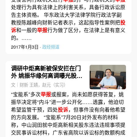
处理行为具有法律上的利害关系，具备行政诉讼原
告主体资格。 华东政法大学法律学院行政法学副
教授陈越峰向财新记者表示，这起指导性案例把
投
诉
和一般的
举报
行为做了区分，在法律上是有意义
的。……
2017年1月3日 ·
政经频道
调研中炬高新被保安拦在门
外 姚振华缘何高调曝光股东
斗争？
文｜财新 王婧，赵元（实习）
“宝能系”多次
举报
或报案，尚未如愿获得答复，姚
振华决定将“内斗”进一步公开化……透露，他迫切
希望监管干预，四处
投诉
，但事件没有向着他希望
的方向发展。 “宝能系”7月20日对外发布的材料
称，中山润田就中炬高新相关股东违法违规事项提
交民事诉讼材料，广东省高院以诉讼标的数额构成