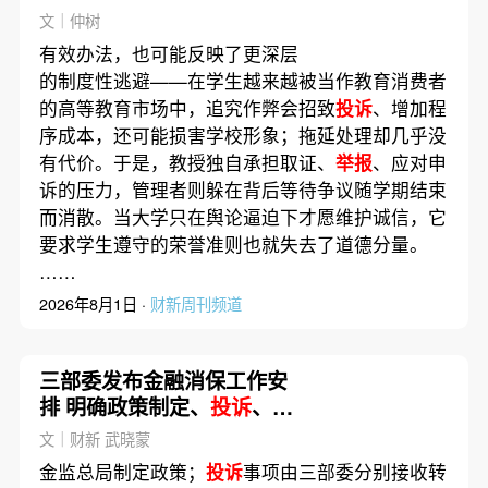
文｜仲树
有效办法，也可能反映了更深层
的制度性逃避——在学生越来越被当作教育消费者
的高等教育市场中，追究作弊会招致
投诉
、增加程
序成本，还可能损害学校形象；拖延处理却几乎没
有代价。于是，教授独自承担取证、
举报
、应对申
诉的压力，管理者则躲在背后等待争议随学期结束
而消散。当大学只在舆论逼迫下才愿维护诚信，它
要求学生遵守的荣誉准则也就失去了道德分量。
……
2026年8月1日 ·
财新周刊频道
三部委发布金融消保工作安
排 明确政策制定、
投诉
、信
访
举报
职责分工
文｜财新 武晓蒙
金监总局制定政策；
投诉
事项由三部委分别接收转