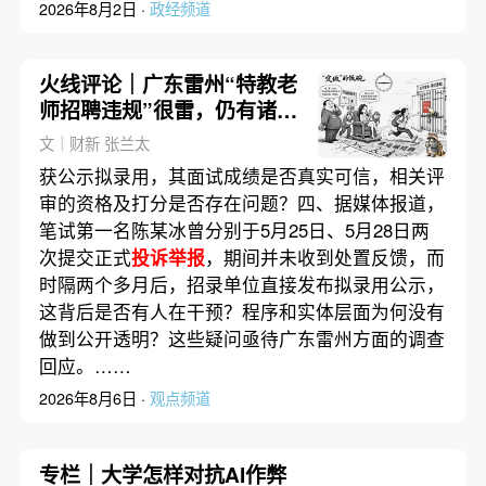
2026年8月2日 ·
政经频道
火线评论｜广东雷州“特教老
师招聘违规”很雷，仍有诸多
疑点
文｜财新 张兰太
获公示拟录用，其面试成绩是否真实可信，相关评
审的资格及打分是否存在问题？四、据媒体报道，
笔试第一名陈某冰曾分别于5月25日、5月28日两
次提交正式
投诉举报
，期间并未收到处置反馈，而
时隔两个多月后，招录单位直接发布拟录用公示，
这背后是否有人在干预？程序和实体层面为何没有
做到公开透明？这些疑问亟待广东雷州方面的调查
回应。……
2026年8月6日 ·
观点频道
专栏｜大学怎样对抗AI作弊