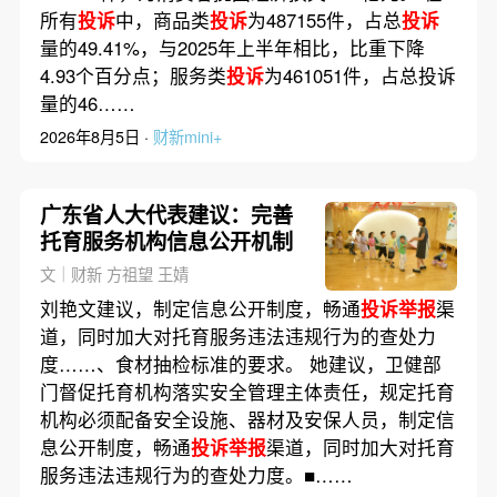
所有
投诉
中，商品类
投诉
为487155件，占总
投诉
量的49.41%，与2025年上半年相比，比重下降
4.93个百分点；服务类
投诉
为461051件，占总投诉
量的46……
2026年8月5日 ·
财新mini+
广东省人大代表建议：完善
托育服务机构信息公开机制
文｜财新 方祖望 王婧
刘艳文建议，制定信息公开制度，畅通
投诉举报
渠
道，同时加大对托育服务违法违规行为的查处力
度……、食材抽检标准的要求。 她建议，卫健部
门督促托育机构落实安全管理主体责任，规定托育
机构必须配备安全设施、器材及安保人员，制定信
息公开制度，畅通
投诉举报
渠道，同时加大对托育
服务违法违规行为的查处力度。■……