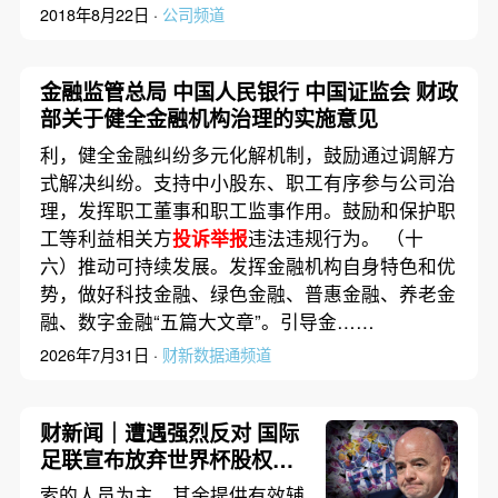
2018年8月22日 ·
公司频道
金融监管总局 中国人民银行 中国证监会 财政
部关于健全金融机构治理的实施意见
利，健全金融纠纷多元化解机制，鼓励通过调解方
式解决纠纷。支持中小股东、职工有序参与公司治
理，发挥职工董事和职工监事作用。鼓励和保护职
工等利益相关方
投诉举报
违法违规行为。 （十
六）推动可持续发展。发挥金融机构自身特色和优
势，做好科技金融、绿色金融、普惠金融、养老金
融、数字金融“五篇大文章”。引导金……
2026年7月31日 ·
财新数据通频道
财新闻｜遭遇强烈反对 国际
足联宣布放弃世界杯股权出
售项目
索的人员为主，其余提供有效辅