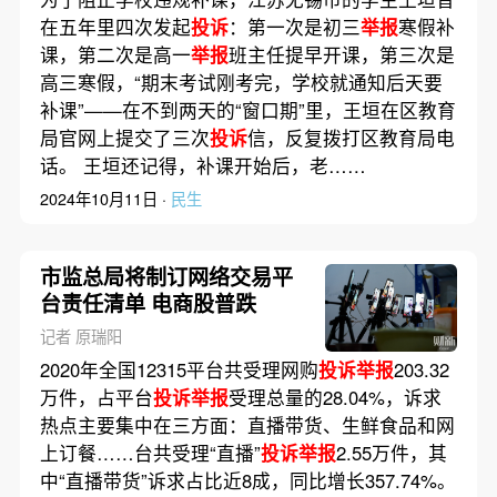
在五年里四次发起
投诉
：第一次是初三
举报
寒假补
课，第二次是高一
举报
班主任提早开课，第三次是
高三寒假，“期末考试刚考完，学校就通知后天要
补课”——在不到两天的“窗口期”里，王垣在区教育
局官网上提交了三次
投诉
信，反复拨打区教育局电
话。 王垣还记得，补课开始后，老……
2024年10月11日 ·
民生
市监总局将制订网络交易平
台责任清单 电商股普跌
记者 原瑞阳
2020年全国12315平台共受理网购
投诉举报
203.32
万件，占平台
投诉举报
受理总量的28.04%，诉求
热点主要集中在三方面：直播带货、生鲜食品和网
上订餐……台共受理“直播”
投诉举报
2.55万件，其
中“直播带货”诉求占比近8成，同比增长357.74%。