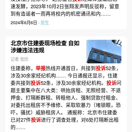
速发酵，2023年10月2日张翔发声明反驳称，留意
到有造谣者一而再将校内的机密通讯和内……
2024年6月6日 ·
民生
北京市住建委现场检查 自如
涉嫌违法违规
记者 张欣
住建委称，
举报
热线开通首日，共接到
投诉
52条，
涉及30余家经纪机构…… 今日通报还显示，住建
委共接到
投诉
52条，涉及30余家经纪机构。
投诉
问
题主要集中在八大类：哄抬房租、无照经营、不退
押金、打隔断群租、转租他人、强制贷款付租金、
对委托出租房不予维修、采取软暴力（堵锁眼，恐
吓，骚扰）威胁租房人。 通报称：北京市住建委
已对27件
投诉
进行了调查处理，对6处打隔断出租
的……