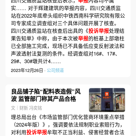
四川交通质监站核查后表示，
举报
内容均不属
实…… 对于辉建建筑的举报内容，四川交通质监
站在2022年底牵头组织中铁西南科学研究院有限公
司专家成立调查组对三个具体问题开展了核查。
四川交通质监站在核查后出具的《
投诉举报
处理结
果告知单》中称，由于本次被
举报
的桩基上部墩柱
已全部施工完成，现场已不具备低应变反射波法和
声波透射法复测的条件。经调查组对16#、17#、
29#、30#墩共计4……
2023年12月26日 ·
公司频道
良品铺子陷“配料表造假”风
波 监管部门称其产品合格
文｜财新 冯奕铭
理总局出台《市场监管部门优化营商环境重点举措
（2024年版）》，强调要依法规制职业索赔行为，
对利用
投诉举报
牟取不正当利益、侵害经营者合法