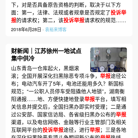
下，对是否具备原告资格的判断，取决于以下方
面：第一，法律、法规或者规章是否规定了
投诉举
报
的请求权；第二，该
投诉举报
请求权的规范……
2018年6月28日 ·
袁裕来博客
财新闻｜江苏徐州一地试点
集中供冷
山东青岛一仓库起火，黑烟滚
滚；全国开展深化扫黑除恶专项斗争，
举报
途径公
布；电动汽车开了5年，电池还能用多久？新国标
规范；“一公职人员停车受阻撬他人地锁”，湖南衡
阳通报……地、方便快捷地登录
举报
平台，填写相
关信息并提交后，全国扫黑办即实时受理；二是通
过公安部、国家信访局、各省级扫黑办公布的
举报
渠道，以及电信网络、金融等行业主管部门及相关
互联网平台的
投诉举报
途径，进行
举报
；三是各地
在深化扫黑除恶专项斗争期间新公布的
举报
热线、