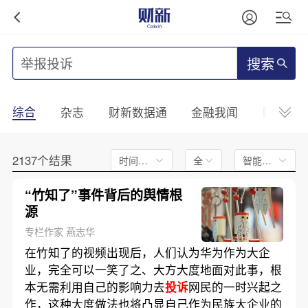
搜索
综合
杂志
财新数据通
金融我闻
财新mini
2137个结果
时间不限
全文
智能排序
“竹知了”事件背后的舆情根
源
专栏作家 燕志华
在竹知了的视频出现后，人们认为华为作为大企
业，完全可以一笑了之、大方大度地面对此事，根
本无需利用自己的影响力去
投诉
网民的一时兴起之
作，这种大度做法也将凸显自己作为民族大企业的