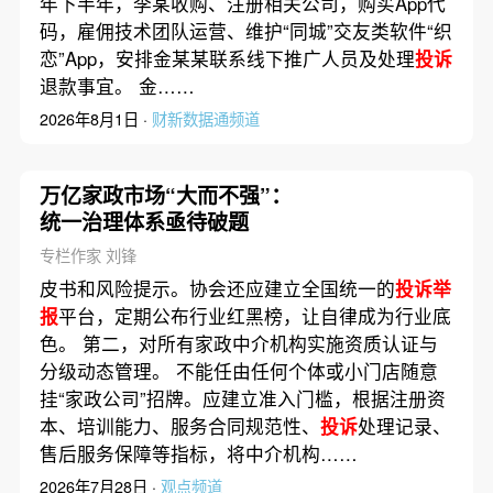
年下半年，李某收购、注册相关公司，购买App代
码，雇佣技术团队运营、维护“同城”交友类软件“织
恋”App，安排金某某联系线下推广人员及处理
投诉
退款事宜。 金……
2026年8月1日 ·
财新数据通频道
万亿家政市场“大而不强”：
统一治理体系亟待破题
专栏作家 刘锋
皮书和风险提示。协会还应建立全国统一的
投诉举
报
平台，定期公布行业红黑榜，让自律成为行业底
色。 第二，对所有家政中介机构实施资质认证与
分级动态管理。 不能任由任何个体或小门店随意
挂“家政公司”招牌。应建立准入门槛，根据注册资
本、培训能力、服务合同规范性、
投诉
处理记录、
售后服务保障等指标，将中介机构……
2026年7月28日 ·
观点频道