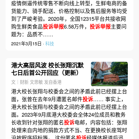
疫情倒逼传统零售不断向线上转型，生鲜电商的备
货能力、骑手配送、价格控制以及售后服务等均受
到了严峻考验。2020年，全国12315平台共接收网
购生鲜类食品
投诉举报
6.58万件，
投诉举报
主要问
题为：品质不……
2021年3月15日 ·
科技
港大高层风波 校长张翔沉默
七日后首公开回应（更新）
文｜财新 文思敏 发自香港
港大校长张翔与校委会之间的矛盾此前已经摆上台
面，张曾在去年9月遭匿名邮件
投诉
…… 事实上，
港大校长张翔与校委会之间的矛盾此前已经摆上台
面。2023年9月底港大校委会全体24位成员和教务
长收到针对张翔的匿名
投诉
电邮，内容包括：张翔
处理来自内地的捐款方式不当、在更换校长座驾时
没按程序招标等。 这份匿名
投诉
经媒体报道后迅