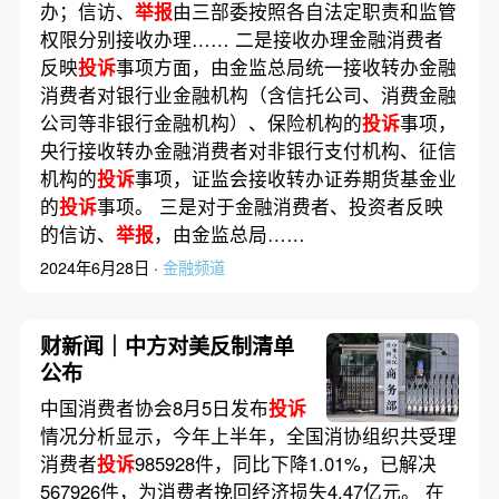
办；信访、
举报
由三部委按照各自法定职责和监管
权限分别接收办理…… 二是接收办理金融消费者
反映
投诉
事项方面，由金监总局统一接收转办金融
消费者对银行业金融机构（含信托公司、消费金融
公司等非银行金融机构）、保险机构的
投诉
事项，
央行接收转办金融消费者对非银行支付机构、征信
机构的
投诉
事项，证监会接收转办证券期货基金业
的
投诉
事项。 三是对于金融消费者、投资者反映
的信访、
举报
，由金监总局……
2024年6月28日 ·
金融频道
财新闻｜中方对美反制清单
公布
中国消费者协会8月5日发布
投诉
情况分析显示，今年上半年，全国消协组织共受理
消费者
投诉
985928件，同比下降1.01%，已解决
567926件，为消费者挽回经济损失4.47亿元。 在