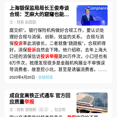
上海银保监局局长王俊寿谈
合规：芝麻大的窟窿也能刮
进斗大的风
文｜财新 赵甜甜
腐交织”。银行保险机构做好合规工作，要认识处
理好合规与消保、创新、效益的关系。 合规与消
保
投诉
率此消彼长，二者就像“跷跷板”，合规抓得
好，消保
投诉
自然会下降。他介绍称，去年上海大
口径的消保信访
投诉举报
是20万件次，小口径也有
8万件次，梳理发现很多是金融机构展业不审慎误
导消费者、故意挖小坑，甚至是诱骗消费者。……
2023年4月20日 ·
金融频道
成自宜高铁正式通车 官方回
应质量
举报
文｜财新 邹晓桐（见习），包志明