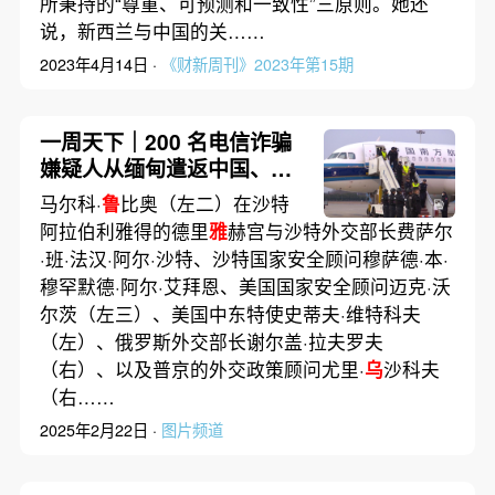
所秉持的“尊重、可预测和一致性”三原则。她还
说，新西兰与中国的关……
2023年4月14日 ·
《财新周刊》2023年第15期
一周天下｜200 名电信诈骗
嫌疑人从缅甸遣返中国、美
俄代表团沙特会谈
马尔科·
鲁
比奥（左二）在沙特
阿拉伯利雅得的德里
雅
赫宫与沙特外交部长费萨尔
·班·法汉·阿尔·沙特、沙特国家安全顾问穆萨德·本·
穆罕默德·阿尔·艾拜恩、美国国家安全顾问迈克·沃
尔茨（左三）、美国中东特使史蒂夫·维特科夫
（左）、俄罗斯外交部长谢尔盖·拉夫罗夫
（右）、以及普京的外交政策顾问尤里·
乌
沙科夫
（右……
2025年2月22日 ·
图片频道