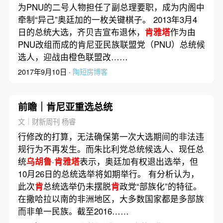
为PNU的二号人物担任了副总理要职，成为内阁中
牵制“异己”奥廷加的一枚关键棋子。 2013年3月4
日的总统大选，齐贝吉宣布退休，
肯雅塔
作为由
PNU改组而成的肯尼亚民族联盟党（PNU）总统候
选人，迎战由橙色联盟改……
2017年9月10日 ·
陶短房博客
前瞻｜肯尼亚重选总统
文｜财新周刊 杨睿
行修改的打算，无法确保第一次大选期间的非法违
规行为不再发生。而朱比利党总统候选人、现任总
统
乌胡鲁
·
肯雅塔
表示，奥廷加有权退出选举，但
10月26日的总统选举将如期举行。 有分析认为，
此次
肯
总统选举仍未摆脱
肯
政党“部族化”的特征。
在撒哈拉以南的非洲地区，大多数国家都是多部族
而非单一民族。截至2016……