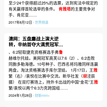
至少24个获得超过25%的选票，达到宪法中规定的
有关赢得首轮选举的条件。
肯雅塔
的主要竞争对
手、肯尼亚……
2017年8月12日 ·
世界频道
澳网：五盘鏖战上演大逆
转，辛纳首夺大满贯冠军｜
赛事
、6:2轻取捷克资格赛选手弗
鲁
赫维尔托娃。美网冠军高芙以7:6（2）、6:2击败
同胞多勒海德。10号种子、巴西名将玛雅同样连赢
两盘，淘汰资格赛选手库尔涅娃。 1月17日，王
雅
繁（右）/袁悦在比赛中交流。新华社发（
胡
泾辰
摄） 在双打赛场上，持外卡出战的中国“金花”王
雅
繁/袁悦以两个6:3力克跨国组……
2024年1月28日 ·
财新mini+