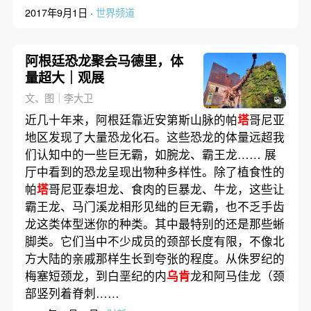
2017年9月1日 ·
世界频道
阿根廷恐龙聚会马德里，体
量超大｜观展
文、图｜李大卫
近几十年来，阿根廷靠近安第斯山脉的帕
塔
哥尼亚
地区发现了大量恐龙化石。这些恐龙的体量远超我
们认知中的一些巨无霸，如腕龙、霸王龙…… 展
厅中看到的恐龙呈现出物种多样性。除了植食性的
帕
塔
哥尼亚泰坦龙、食肉的巨暴龙、牛龙，这些让
霸王龙、马门溪龙相形见绌的巨无霸，也不乏手齿
龙这类体型迷你的种类。其中最特别的还是那些蜥
脚类。它们当中不少成员的颈部长度有限，不像北
方大陆的亲戚那样生长到夸张的程度。从侏罗纪的
梅塞短颈龙，到白垩纪的内
乌肯
龙和阿马佳龙（颈
部竖列着脊刺……