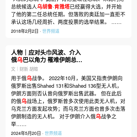
总统候选人
乌胡鲁
·
肯雅塔
已经赢得大选，并开始
了他的第二任总统任期。但落败的奥廷加一直拒不
承认这场几经周折、两度投票的选举结果。 ……
2018年2月2日 ·
世界频道
人物｜应对头巾风波、介入
俄
乌
巴以角力 罹难伊朗总统
莱希的主政之路
文｜财新 胡暄
用于俄
乌
战争。 2022年10月，美国又指责伊朗向
俄罗斯出售Shahed 131和Shahed 136型无人机，
伊朗方面则否认曾向俄罗斯出售武器。 但在此后
的俄
乌
战场上，俄罗斯曾多次使用此类无人机，对
乌克兰方面发起攻势；而乌克兰方面也曾多次击落
伊朗制造的无人机。 对于伊朗介入俄
乌
战争之
举……
2024年5月20日 ·
世界频道