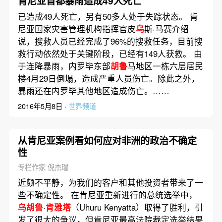
肯尼亚首都暴雨造成49人死亡
已造成49人死亡，另有50多人处于失踪状态。 肯
尼亚国家灾害管理机构指挥官皮
乌
斯·马赛介绍
说，搜救人员已经完成了96%的搜救任务，目前搜
救行动依然处于关键阶段，已经有149人获救。 由
于连降暴雨，内罗毕东部
胡鲁
马地区一栋六层居民
楼4月29日倒塌，造成严重人员伤亡。除此之外，
暴雨还在内罗毕其他地区造成伤亡。……
2016年5月8日 ·
世界频道
从肯尼亚案例看如何应对非洲的政治不确定
性
专栏作家 倪杰瑞
近颇不平静，为我们的客户和其他投资者带来了一
些不确定性。 在肯尼亚重新进行的总统选举中，
乌胡鲁
·
肯雅塔
（Uhuru Kenyatta）取得了胜利，引
发了很大的争议，但肯尼亚最高法院裁定选举结果