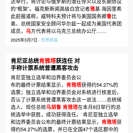
达举行，将讨论与俄罗斯的潜在停火以及长期协议
的“框架”。福克斯新闻高级白宫记者
雅
基·海因里希
此前报道称，威特科夫预计将与美国国务卿
鲁
比
奥、总统国家安全顾问华尔兹一起成为美国代表团
成员，
乌
方代表将以乌克兰总统办公厅……
2025年3月7日 ·
世界频道
肯尼亚总统
肯雅塔
获连任 对
手称计票系统曾遭黑客攻击
肯尼亚独立选举和边界委员会公
布的最终计票结果显示，
肯雅塔
获得约54.27%的
选票；独立选举和边界委员会对系统进行核查后，
否认了计票系统曾遭黑客攻击这一说法……总统候
选人、现任总统
乌胡鲁
·
肯雅塔
在本月8日举行的总
统选举中获胜，成功获得连任。 肯尼亚独立选举
和边界委员会公布的最终计票结果显示，
肯雅塔
获
得约54.27%的选票，并已在全国47个选区郡中的