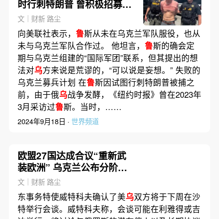
时行刺特朗普 曾积极招募外
国人援
乌
作战
文｜财新 路尘
向美联社表示，
鲁
斯从未在乌克兰军队服役，也从
未与乌克兰军队合作过。 他坦言，
鲁
斯的确会定
期与乌克兰组建的“国际军团”联系，但其提出的想
法对
乌
方来说是荒谬的，“可以说是妄想。” 失败的
乌克兰募兵计划 在
鲁
斯因试图行刺特朗普被捕之
前，由于俄
乌
战争发酵，《纽约时报》曾在2023年
3月采访过
鲁
斯。当时，……
2024年9月18日 ·
世界频道
欧盟27国达成合议“重新武
装欧洲” 乌克兰公布分阶段
停火方案
文｜财新 路尘
东事务特使威特科夫确认了美
乌
双方将于下周在沙
特举行会谈。威特科夫称，会谈可能在利雅得或吉