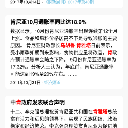
2017年10月14日 ·
《财新周刊》2017年第40期
肯尼亚10月通胀率同比达18.9%
数据显示，10月份肯尼亚通胀率出现连续第12个月
上涨。食品和燃料价格居高不下是导致通胀的主要
原因。 肯尼亚财政部长
乌胡鲁
·
肯雅塔
日前表示，
受小雨季如期到来影响，食物供应量将改善，
肯
政
府预计通胀率会随之下降。 9月份肯尼亚通胀率为
17.32%。分析人士认为，年底前，肯尼亚通胀率
可能达到19%至20%左右。……
2011年10月31日 ·
经济频道
中
肯
政府发表联合声明
十二、李克强总理祝贺肯尼亚共和国在
肯雅塔
总统
富有活力和远见的领导下，实现了民族团结、政治
稳定和经济繁荣。李克强总理赞赏肯尼亚为促进地