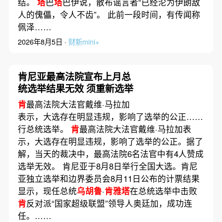
结。
塔
巴
塔
巴伊说，散布谣言者“已经沦为伊朗敌
人的傀儡，令人不齿”。 此前一段时间，有传闻称
佩泽……
2026年8月5日 ·
财新mini+
肯尼亚最高法院宣布上月总
统选举结果无效 须重新选举
肯
最高法院大法官戴维·马拉加
表示，大选存在明显违规，影响了选举的公正……
行总统选举。
肯
最高法院大法官戴维·马拉加表
示，大选存在明显违规，影响了选举的公正。据了
解，当天的裁决中，最高法院6名法官中有4人赞成
选举无效。 肯尼亚于8月8日举行全国大选。肯尼
亚独立选举和边界委员会8月11日公布的计票结果
显示，现任总统
乌胡鲁
·
肯雅塔
在总统选举中击败
肯
反对派“国家超级联盟”领导人奥廷加，成功连
任。……