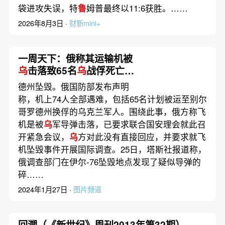
袋进攻失误，特
鲁
姆普最终以11:6获胜。……
2026年8月3日 ·
财新mini+
一周天下：俄称其运输机被
乌
击落致65名
乌
战俘死亡、
江西新余火灾致39死9伤
德州坠毁。俄国防部发布声明
称，机上74人全部遇难，包括65名计划被运至别尔
哥罗德州换俘的乌克兰军人。围绕此事，俄方称飞
机是被
乌
军导弹击落，已要求联合国安理会就此召
开紧急会议，
乌
方对此没有直接回应，并要求就飞
机坠毁事件开展国际调查。25日，塔斯社报道称，
俄调查部门在伊尔-76坠毁地点发现了疑似导弹的
碎……
2024年1月27日 ·
图片频道
回溯（《新世纪》周刊2013年第32期）