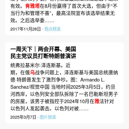
有效。
肯雅塔
在8月份赢得了首次大选，但由于“不
当行为和管理不善”，最高法院宣布该选举结果无
效。之后选举委……
2017年11月28日 ·
观点频道
一周天下｜两会开幕、美国
民主党议员打断特朗普演讲
统弗拉基米尔·泽连斯基。近
期，在俄
乌
战争问题上，泽连斯基与美国总统唐纳
德·特朗普发生了激烈争吵。图：Armando L.
Sanchez/视觉中国 当地时间2025年3月5日，约旦
河西岸，以色列安全部队拆除了一名巴勒斯坦男子
的房屋，该男子被指控于2024年10月在
雅
法针对
以色列人发起袭击。以色列对被……
2025年3月7日 ·
图片频道