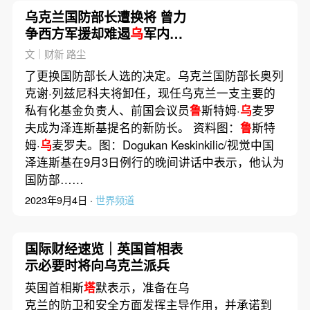
乌克兰国防部长遭换将 曾力
争西方军援却难遏
乌
军内腐
败
文｜财新 路尘
了更换国防部长人选的决定。乌克兰国防部长奥列
克谢·列兹尼科夫将卸任，现任乌克兰一支主要的
私有化基金负责人、前国会议员
鲁
斯特姆·
乌
麦罗
夫成为泽连斯基提名的新防长。 资料图：
鲁
斯特
姆·
乌
麦罗夫。图：Dogukan Keskinkilic/视觉中国
泽连斯基在9月3日例行的晚间讲话中表示，他认为
国防部……
2023年9月4日 ·
世界频道
国际财经速览｜英国首相表
示必要时将向乌克兰派兵
英国首相斯
塔
默表示，准备在乌
克兰的防卫和安全方面发挥主导作用，并承诺到