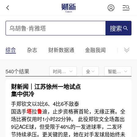
搜索
综合
杂志
财新数据通
金融我闻
财新mini
540个结果
时间不限
全文
智能排序
财新闻｜江苏徐州一地试点
集中供冷
手郑钦文以3比6、4比6不敌泰
国选手
塔
拉
鲁
迪，止步资格赛首轮，无缘正赛。全
场比赛仅用时1小时22分钟。 此役郑钦文全场轰出
9记ACE球，但受限于46%的一发进球率，二发环
节持续承压。更关键的是，她在对手发球局始终未