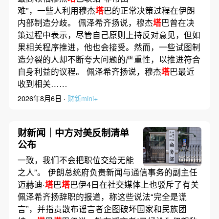
到低依次录取
难”，一些人利用穆杰
塔
巴的正常决策过程在伊朗
内部制造分歧。 佩泽希齐扬说，穆杰
塔
巴曾在决
策过程中表示，尽管自己原则上持反对意见，但如
果相关程序推进，他也会接受。然而，一些试图制
造分裂的人却不断夸大问题的严重性，以推进符合
自身利益的议程。 佩泽希齐扬说，穆杰
塔
巴最近
收到相关……
2026年8月6日 ·
财新mini+
财新闻｜中方对美反制清单
公布
一致，我们不会把职位交给无能
之人”。 伊朗总统府负责新闻与通信事务的副主任
迈赫迪·
塔
巴
塔
巴伊4日在社交媒体上也驳斥了有关
佩泽希齐扬辞职的报道，称这些说法“完全是谎
言”，并指责散布谣言者企图破坏国家和民族团