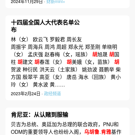
2024年11月29日 ·
财新mini+
十四届全国人大代表名单公
布
林（女） 欧云飞 罗毅君 周长友
周振宇 周海兵 周鸿 周超 郑永光 郑圣刚 单晓明
（女） 孟庆强 赵春梅（女，瑶族）
胡
旭晟
胡
国
柱
胡
建文
胡
春莲（女）
胡
美娥（女，苗族）
胡
贺波 种衍民 洪天云（土家族） 姚劲波 聂鹏举 柴
方国 殷翠平 高亚（女） 唐岳 海水（回族） 黄小
玲（女） 黄水波 黄……
2023年2月24日 ·
政经频道
肯尼亚：从认赌到服输
贝吉为总统、奥廷加为总理的联合政府，PNU和
ODM的重要领导人也纷纷入阁，
乌胡鲁
.
肯雅
基作