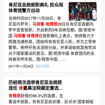
肯尼亚总统就职典礼 民众闯
体育馆警方出动
当地时间2017年11月28日，肯
尼亚内罗毕，
乌胡鲁
·
肯雅塔
28日在肯尼亚首都内
罗毕宣誓就职，开启新的5年总统任期。图/视觉中
国
乌胡鲁
·
肯雅塔
在就职典礼上表示，他将致力于
搭建沟通桥梁，团结所有肯尼亚人民，并为之带来
繁荣。他呼吁各派消除分歧，并承诺吸收其他党派
对于国家建设的意见。图/视觉中国 体育馆内的支
持者欢呼庆祝。图/视觉中国……
2017年11月29日 ·
图片频道
历经两次选举肯尼亚总统获
连任
肯
最高法院裁定重选有
效
肯雅塔
获得约98.3%的选票，在
重选中获胜。但肯尼亚前总理、反对派“国家超级