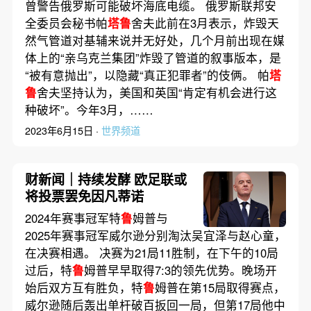
曾警告俄罗斯可能破坏海底电缆。 俄罗斯联邦安
全委员会秘书帕
塔鲁
舍夫此前在3月表示，炸毁天
然气管道对基辅来说并无好处，几个月前出现在媒
体上的“亲乌克兰集团”炸毁了管道的叙事版本，是
“被有意抛出”，以隐藏“真正犯罪者”的伎俩。 帕
塔
鲁
舍夫坚持认为，美国和英国“肯定有机会进行这
种破坏”。今年3月，……
2023年6月15日 ·
世界频道
财新闻｜持续发酵 欧足联或
将投票罢免因凡蒂诺
2024年赛事冠军特
鲁
姆普与
2025年赛事冠军威尔逊分别淘汰吴宜泽与赵心童，
在决赛相遇。 决赛为21局11胜制，在下午的10局
过后，特
鲁
姆普早早取得7:3的领先优势。晚场开
始后双方互有胜负，特
鲁
姆普在第15局取得赛点，
威尔逊随后轰出单杆破百扳回一局，但第17局他中