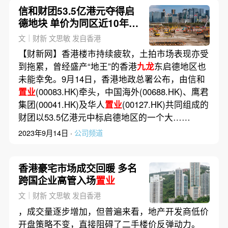
信和财团53.5亿港元夺得启
德地块 单价为同区近10年新
低｜星港钱潮
文｜财新 文思敏 发自香港
【财新网】香港楼市持续疲软，土拍市场表现亦受
到拖累，曾经盛产“地王”的香港
九龙
东启德地区也
未能幸免。9月14日，香港地政总署公布，由信和
置业
(00083.HK)牵头，中国海外(00688.HK)、鹰君
集团(00041.HK)及华人
置业
(00127.HK)共同组成的
财团以53.5亿港元中标启德地区的一个大……
2023年9月14日 ·
公司频道
香港豪宅市场成交回暖 多名
跨国企业高管入场
置业
文｜财新 文思敏 发自香港
，成交量逐步增加，但普遍来看，地产开发商低价
开盘策略不变，直接阻碍了二手楼价反弹动力。