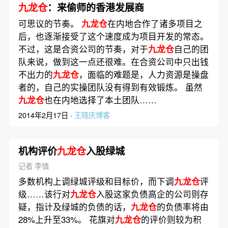
九龙仓
：来偷师的香港发展商
可思议的节奏。
九龙仓
在内地合作了诸多项目之
后，也逐渐接受了这个速度成为项目开发的常态。
不过，这是合资公司的节奏，对于
九龙仓
自己的团
队来说，做到这一点还很难。在合资公司中只出钱
不出力的
九龙仓
，面临的难题是，人力资源是操盘
者的，自己的实操团队没有得到有效锻炼。 虽然
九龙仓
也在内地选择了本土团队……
2014年2月17日 ·
王晓庆博客
机构评价
九龙仓
入股绿城
记者 李慎
多数机构上调绿城评级和目标价，而下调
九龙仓
评
级……该行对
九龙仓
入股这家负债高企的公司则存
疑，指计及绿城的负债的话，
九龙仓
的负债率将由
28%上升至33%。 花旗对
九龙仓
的评价则较为积