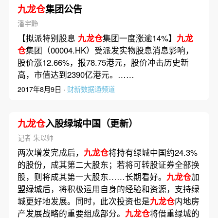
九龙仓
集团公告
潘宇静
【拟派特别股息
九龙仓
集团一度涨逾14%】
九龙
仓
集团（00004.HK）受派发实物股息消息影响，
股价涨12.66%，报78.75港元，股价冲击历史新
高，市值达到2390亿港元。……
2017年8月9日 ·
财新数据通频道
九龙仓
入股绿城中国（更新）
记者 朱以师
两次增发完成后，
九龙仓
将持有绿城中国约24.3%
的股份，成其第二大股东；若将可转股证券全部换
股，则将成其第一大股东……长期看好。
九龙仓
加
盟绿城后，将积极运用自身的经验和资源，支持绿
城更好地发展。同时，此次投资也是
九龙仓
内地房
产发展战略的重要组成部分。
九龙仓
将借重绿城的