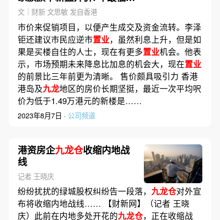
星港钱潮
文｜财新 文思敏 发自香港
市价来促销项目，以便产生成交及资金流转。李泽
钜还建议市民应逆市
置业
，虽然利息上升，但是如
果是买楼自住的人士，现在有更多
置业
机会。他表
示，市场预期未来降息比加息的机会大，现在
置业
的前景比三年前更为清晰。 售价颇具吸引力 香港
港岛及
九龙
地区的房价长期坚挺，最近一次平均呎
价为低于1.49万港元的新楼是……
2023年8月7日 ·
公司频道
港资房企
九龙仓
收缩内地战
线
记者 王晓庆
纷纷扰扰的绿城股权纠纷告一段落，
九龙仓
对外宣
布将收缩内地战线…… 【财新网】（记者 王晓
庆）此前在内地多处开花的
九龙仓
，正在收缩战