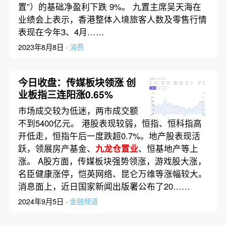
置”）的基础净盈利下跌 9%。 九置主席吴天海在
业绩会上表示，香港整体入境旅客人数及零售行情
表现在今年3、4月……
2023年8月8日 ·
消费
今日收盘：传媒板块领涨 创
业板指三连阳涨0.65%
市场成交较为低迷，两市成交额
不到5400亿元。 港股表现较弱，恒指、恒科指高
开低走，恒指午后一度跌超0.7%。地产股表现活
跃，领展房产基金、
九龙仓置业
、恒基地产等上
涨。 A股方面，传媒板块强势领涨，游戏股大涨，
名臣健康涨停，恺英网络、昆仑万维等涨幅较大。
消息面上，近日国家新闻出版署公布了20……
2024年9月5日 ·
金融频道