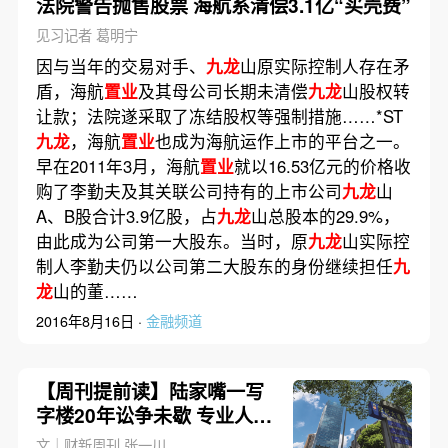
法院警告抛售股票 海航系清偿3.1亿“买壳费”
见习记者 葛明宁
因与当年的交易对手、
九龙
山原实际控制人存在矛
盾，海航
置业
及其母公司长期未清偿
九龙
山股权转
让款；法院遂采取了冻结股权等强制措施……*ST
九龙
，海航
置业
也成为海航运作上市的平台之一。
早在2011年3月，海航
置业
就以16.53亿元的价格收
购了李勤夫及其关联公司持有的上市公司
九龙
山
A、B股合计3.9亿股，占
九龙
山总股本的29.9%，
由此成为公司第一大股东。当时，原
九龙
山实际控
制人李勤夫仍以公司第二大股东的身份继续担任
九
龙
山的董……
2016年8月16日 ·
金融频道
【周刊提前读】陆家嘴一写
字楼20年讼争未歇 专业人士
亦卷入刑案
文｜财新周刊 张一川