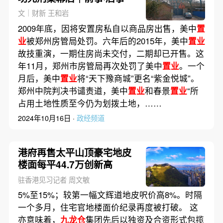
文｜财新 王和岩
2009年底，因将安置房私自以商品房出售，美中
置
业
被郑州房管局处罚。六年后的2015年，美中
置业
故技重演，一期住房尚未交付，二期却已开售。这
年11月，郑州市房管局再次处罚了美中
置业
。一个
月后，美中
置业
将“天下豫商城”更名“紫金悦城”。
郑州中院判决书谴责道，美中
置业
和春景
置业
“所
占用土地性质至今仍为划拨土地，……
2024年10月16日 ·
政经频道
港府再售太平山顶豪宅地皮
楼面每平44.7万创新高
驻香港见习记者 周文敏
5%至15%；较第一幅文辉道地皮呎价高8%。时隔
一个多月，住宅官地楼面价纪录再度被打破。 这
亦意味着，
九龙仓
集团先后以独资及合资形式包揽