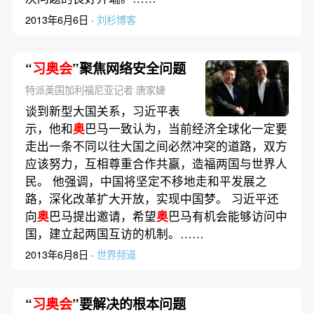
2013年6月6日 ·
刘杉博客
“
习奥会
”聚焦网络安全问题
特派美国加利福尼亚记者 唐家婕
谈到新型大国关系，习近平表
示，他和
奥
巴马一致认为，当前经济全球化一定要
走出一条不同以往大国之间必然冲突的道路，双方
应该努力，互相尊重合作共赢，造福两国与世界人
民。 他强调，中国将坚定不移地走和平发展之
路，深化改革扩大开放，实现中国梦。 习近平还
向
奥
巴马提出邀请，希望
奥
巴马有机会能够访问中
国，建立起两国互访的机制。……
2013年6月8日 ·
世界频道
“
习奥会
”要解决的根本问题