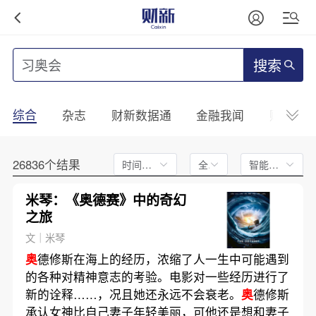
搜索
综合
杂志
财新数据通
金融我闻
财新mini
26836个结果
时间不限
全文
智能排序
米琴：《奥德赛》中的奇幻
之旅
文｜米琴
奥
德修斯在海上的经历，浓缩了人一生中可能遇到
的各种对精神意志的考验。电影对一些经历进行了
新的诠释……，况且她还永远不会衰老。
奥
德修斯
承认女神比自己妻子年轻美丽，可他还是想和妻子