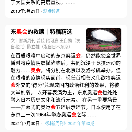
于大国关系的高度重视。……
2013年5月21日 ·
观点频道
东
奥会
的救赎｜特稿精选
文｜财新周刊 曾佳 陆可嘉 王自励（发
自北京）陈立雄（发自日本东京）
在百般艰难中启动的东京奥运
会
，仍然能使全世界
暂时将疫情阴霾抛诸脑后，共同沉浸于竞技运动的
魅力……
奥会
，将分别在北京以及洛杉矶举办。但
在艰难的疫情现实面前，现任首相菅义伟欲将奥运
会
外交的“得分”兑现成国内政治红利的效果，将被
大举削弱。 以开幕表演为主，东京奥运
会
也处处
融入日本历史文化和流行元素。 在另一重要场景
——开幕式的奥运
会
五环展示环节，日本使用了在
东京上一次1964年举办奥运
会
之际……
2021年7月30日 ·
《财新周刊》2021年第30期