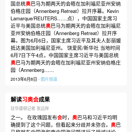
国总统
奥
巴马为期两天的会晤在加利福尼亚州安纳
伯格庄园（Annenberg Retreat）拉开序幕。Kevin
Lamarque/REUTERS……点），中国国家主席习
近平与美国总统
奥
巴马为期两天的会晤在加利福尼
亚州安纳伯格庄园（Annenberg Retreat）拉开序
幕。图为6月6日，国家主席习近平及其夫人彭丽媛
抵达美国加利福尼亚州。 饶爱民/新华社 当地时间
6月7日下午4点，中国国家主席习近平与美国总统
奥
巴马为期两天的会晤在加利福尼亚州安纳伯格庄
园（Annenberg……
2013年6月8日 ·
图片频道
解读
习奥会
成果
驻华盛顿记者 张远岸
之一。 在玫瑰园发布
会
时，
奥
巴马和习近平均明
确提到了这个问题，但看起来分歧并未弥合。
奥
巴
马称就东中国海和南中国海问题进行了坦诚讨论，