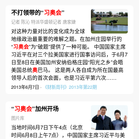
不打领带的“
习奥会
”
记者 陈沁 特派华盛顿记者 唐家婕
对这种力量对比的变化成为全球
地缘政治最重要的难解之题。在加州庄园举行的
“
习奥会
”为“破题”提供了一种可能。 中国国家主席
习近平在对三个拉美国家进行国事访问后，于6月7
日至8日在美国加州安纳伯格庄园“阳光之乡”会晤
美国总统
奥
巴马。 这是两人各自成为所在国最高
领导人后的首次会面，也是习近平第六次……
2013年6月7日 ·
《财新周刊》2013年第22期
“
习奥会
”加州开场
图片库
当地时间6月7日下午4点（北京
时间6月8日上午7点），中国国家主席习近平与美