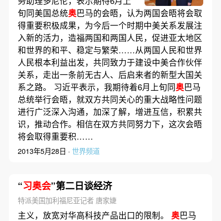
务助理多尼伦，表示期待6月上
旬同美国总统
奥
巴马的会晤，认为两国会晤将会取
得重要积极成果，为今后一个时期中美关系发展注
入新的活力，造福两国和两国人民，促进亚太地区
和世界的和平、稳定与繁荣……从两国人民和世界
人民根本利益出发，共同致力于建设中美合作伙伴
关系，走出一条前无古人、后启来者的新型大国关
系之路。 习近平表示，我期待着6月上旬同
奥
巴马
总统举行会晤，就双方共同关心的重大战略性问题
进行广泛深入沟通，加深了解，增进互信，积累共
识，推动合作。相信在双方共同努力下，这次会晤
将会取得重要积……
2013年5月28日 ·
世界频道
“
习奥会
”第二日谈经济
特派美国加利福尼亚记者 唐家婕
主义，放宽对华高科技产品出口的限制。
奥
巴马