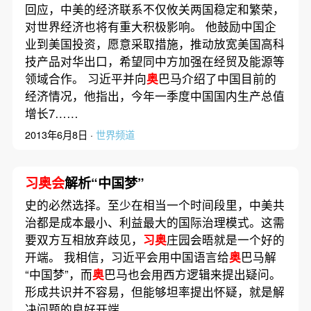
回应，中美的经济联系不仅攸关两国稳定和繁荣，
对世界经济也将有重大积极影响。 他鼓励中国企
业到美国投资，愿意采取措施，推动放宽美国高科
技产品对华出口，希望同中方加强在经贸及能源等
领域合作。 习近平并向
奥
巴马介绍了中国目前的
经济情况，他指出，今年一季度中国国内生产总值
增长7……
2013年6月8日 ·
世界频道
习奥会
解析“中国梦”
史的必然选择。至少在相当一个时间段里，中美共
治都是成本最小、利益最大的国际治理模式。这需
要双方互相放弃歧见，
习奥
庄园会晤就是一个好的
开端。 我相信，习近平会用中国语言给
奥
巴马解
“中国梦”，而
奥
巴马也会用西方逻辑来提出疑问。
形成共识并不容易，但能够坦率提出怀疑，就是解
决问题的良好开端。……