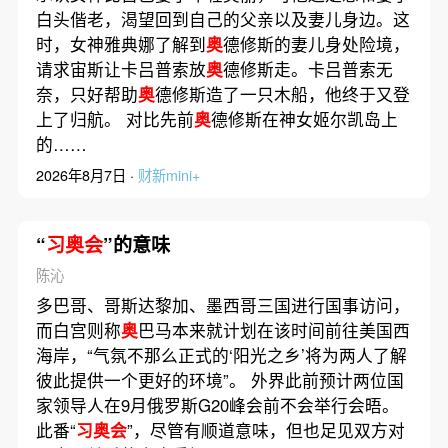
白头偕老，渴望回到自己的父亲以及妻儿身边。这
时，女神雅典娜了解到
奥
德修斯的妻儿身处险境，
请求宙斯让卡吕普索放
奥
德修斯走。卡吕普索无
奈，只好帮助
奥
德修斯造了一只木船，他终于又登
上了归航。 对比先前
奥
德修斯在神女姬尔凯岛上
的……
2026年8月7日 ·
财新mini+
“
习奥会
”的意味
陈沁
多巴哥、哥斯达黎加、墨西哥三国进行国事访问，
而白宫则称
奥
巴马本来就计划在该时间前往美国西
海岸，“气氛不那么正式的‘阳光之乡’将为两人了解
彼此提供一个更好的环境”。 外界此前预计两位国
家领导人在9月俄罗斯G20峰会前不会举行会晤。
此番“
习奥会
”，尽管有顺道意味，但也足见双方对