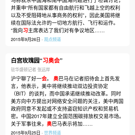
并重申“所有国家都有自由航行和飞越上空的权利
以及不受阻碍地从事商务的权利”，因此美国将继
续在国际法允许的一切地方航行、飞行和运作。
“我向
习
主席表达了我们对有争议地区……
2015年9月26日 ·
观点频道
白宫玫瑰园“
习奥会
”
驻华盛顿记者 张远岸
沪宁聊了好一
会
。
奥
巴马在记者招待会上首先发
言，他表示，美中将继续推动双边投资协定
（BIT）的谈判，而中国承诺继续推动改革。同时
美方向中方提出对网络安全问题的关注，美中两国
政府同意不发起或不支持盗窃知识产权和贸易机
密。中国2017年建立全国范围碳排放权交易市场。
关于军事往来，
奥
巴马表示将加……
2015年9月25日 ·
世界频道