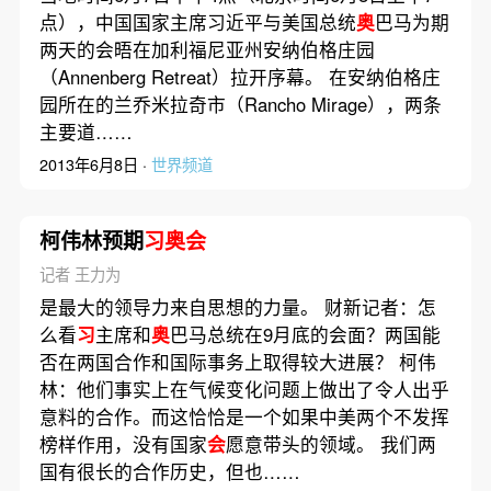
点），中国国家主席习近平与美国总统
奥
巴马为期
两天的会晤在加利福尼亚州安纳伯格庄园
（Annenberg Retreat）拉开序幕。 在安纳伯格庄
园所在的兰乔米拉奇市（Rancho Mirage），两条
主要道……
2013年6月8日 ·
世界频道
柯伟林预期
习奥会
记者 王力为
是最大的领导力来自思想的力量。 财新记者：怎
么看
习
主席和
奥
巴马总统在9月底的会面？两国能
否在两国合作和国际事务上取得较大进展？ 柯伟
林：他们事实上在气候变化问题上做出了令人出乎
意料的合作。而这恰恰是一个如果中美两个不发挥
榜样作用，没有国家
会
愿意带头的领域。 我们两
国有很长的合作历史，但也……