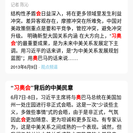
记者 陈沁
结构性矛盾
会
日益深入，将在更多领域里发生利益
冲突。差异客观存在，摩擦冲突在所难免，中国对
美政策侧重点是要和平竞争，管控冲突，避免冲突
升级。 明确新型大国关系内涵 在大方向上，“
习奥
会
”的最重要成果，是为未来中美关系发展定下主
调。用习近平的话来讲，是“为中美关系发展规划
蓝图”；用
奥
巴马的话来说……
2013年6月9日 ·
观点频道
“
习奥会
”背后的中美民意
6月7日-8日，习近平主席将与
奥
巴马总统在美国加
州一处庄园进行非正式会晤。这是一次“少谈些主
义，多做些事情”式的会晤，由于是非正式，气氛
因此
会
更加随意、更为坦诚和更多互动。有专家认
为，这是中美关系之间成熟的一个表现。诚然，但