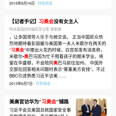
2015年9月16日 ·
特色频道
【记者手记】
习奥会
没有女主人
特派美国加利福尼亚记者 唐家婕
，让多国领导人乐于与她交谈。 正当中国民众热
烈地期待着彭丽媛与美国第一夫人米歇尔在两天的
“
习奥会
”中擦出火花的时候，白宫却发布消息称，
米歇尔•
奥
巴马因为忙于照看孩子的期末学业，将
留在华盛顿，不会陪同
奥
巴马前往加州。 中国外
交部在回答相关问题时表示“尊重美方安排”。不过
BBC引述熟悉习近平访美……
2013年6月7日 ·
世界频道
美高官访华为“
习奥会
”铺路
习近平会见美国总统国家安全事