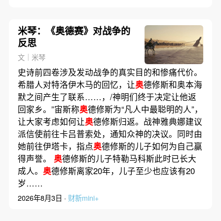
米琴：《奥德赛》对战争的
反思
文｜米琴
史诗前四卷涉及发动战争的真实目的和惨痛代价。
希腊人对特洛伊木马的回忆，让
奥
德修斯和奥本海
默之间产生了联系……，/神明们终于决定让他返
回家乡。”宙斯称
奥
德修斯为“凡人中最聪明的人”，
让大家考虑如何让
奥
德修斯归返。战神雅典娜建议
派信使前往卡吕普索处，通知众神的决议。同时由
她前往伊塔卡，指点
奥
德修斯的儿子如何为自己赢
得声誉。
奥
德修斯的儿子特勒马科斯此时已长大
成人。
奥
德修斯离家20年，儿子至少也应该有20
岁……
2026年8月3日 ·
财新mini+