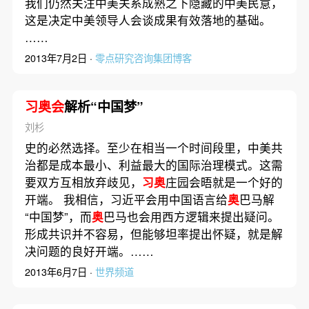
我们仍然关注中美关系成熟之下隐藏的中美民意，
这是决定中美领导人会谈成果有效落地的基础。
……
2013年7月2日 ·
零点研究咨询集团博客
习奥会
解析“中国梦”
刘杉
史的必然选择。至少在相当一个时间段里，中美共
治都是成本最小、利益最大的国际治理模式。这需
要双方互相放弃歧见，
习奥
庄园会晤就是一个好的
开端。 我相信，习近平会用中国语言给
奥
巴马解
“中国梦”，而
奥
巴马也会用西方逻辑来提出疑问。
形成共识并不容易，但能够坦率提出怀疑，就是解
决问题的良好开端。……
2013年6月7日 ·
世界频道