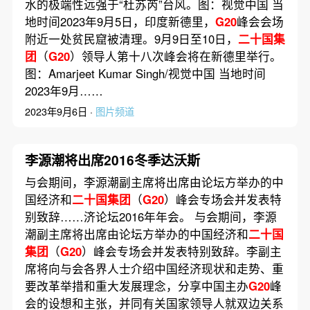
水的极端性远强于“杜苏芮”台风。图：视觉中国 当
地时间2023年9月5日，印度新德里，
G20
峰会会场
附近一处贫民窟被清理。9月9日至10日，
二十国集
团
（
G20
）领导人第十八次峰会将在新德里举行。
图：Amarjeet Kumar Singh/视觉中国 当地时间
2023年9月……
2023年9月6日 ·
图片频道
李源潮将出席2016冬季达沃斯
与会期间，李源潮副主席将出席由论坛方举办的中
国经济和
二十国集团
（
G20
）峰会专场会并发表特
别致辞……济论坛2016年年会。 与会期间，李源
潮副主席将出席由论坛方举办的中国经济和
二十国
集团
（
G20
）峰会专场会并发表特别致辞。李副主
席将向与会各界人士介绍中国经济现状和走势、重
要改革举措和重大发展理念，分享中国主办
G20
峰
会的设想和主张，并同有关国家领导人就双边关系