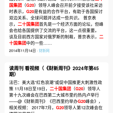
国集团
（
G20
）领导人峰会召开前夕接受该社采访
时表示，
G20
是有益的合作平台，有助于各国探讨
双边关系、全球问题并达成一些共识。 普京表
示，
二十国集团
首先是一个经济方面的论坛，但峰
会也给各国提供了交流的平台，这一点很重要。
谈及目前西方国家对俄罗斯的制裁，普京表示，
二
十国集团
中的一些……
2014年11月14日 ·
财新网
读周刊 看视频（《财新周刊》2024年第45
期）
法巴：美大选“红色浪潮”或促中国推更大刺激性政
策 11月18日至19日，
二十国集团
（
G20
）领导人
第十九次峰会在巴西第二大城市里约热内卢举行
——@《财新周刊》《巴西里约举办
G20
峰会》，
相关视频： 2017年7月，
G20
领导人第12次峰会在