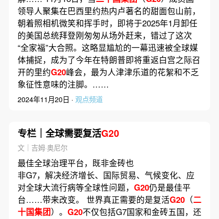
领导人聚集在巴西里约热内卢著名的甜面包山前，
朝着照相机微笑和挥手时，即将于2025年1月卸任
的美国总统拜登刚匆匆从场外赶来，错过了这次
“全家福”大合照。这略显尴尬的一幕迅速被全球媒
体捕捉，成为了今年在特朗普即将重返白宫之际召
开的里约
G20
峰会，最为人津津乐道的花絮和不乏
象征性意味的注脚。……
2024年11月20日 ·
观点频道
专栏｜全球需要复活
G20
文｜吉姆·奥尼尔
最佳全球治理平台，既非金砖也
非G7，解决经济增长、国际贸易、气候变化、应
对全球大流行病等全球性问题，
G20
仍是最佳平
台……带来改变。 世界真正需要的是复活
G20
（
二
十国集团
）。
G20
不仅包括G7国家和金砖五国，还