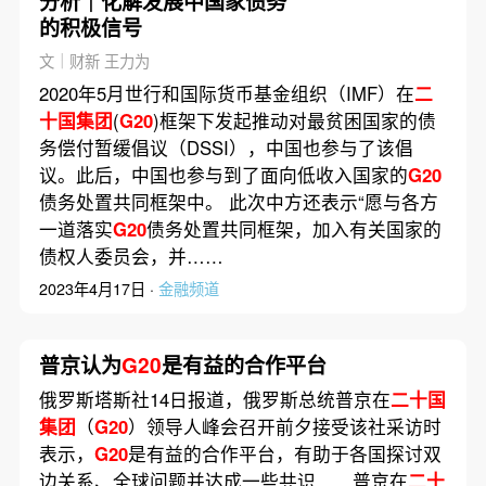
分析｜化解发展中国家债务
的积极信号
文｜财新 王力为
2020年5月世行和国际货币基金组织（IMF）在
二
十国集团
(
G20
)框架下发起推动对最贫困国家的债
务偿付暂缓倡议（DSSI），中国也参与了该倡
议。此后，中国也参与到了面向低收入国家的
G20
债务处置共同框架中。 此次中方还表示“愿与各方
一道落实
G20
债务处置共同框架，加入有关国家的
债权人委员会，并……
2023年4月17日 ·
金融频道
普京认为
G20
是有益的合作平台
俄罗斯塔斯社14日报道，俄罗斯总统普京在
二十国
集团
（
G20
）领导人峰会召开前夕接受该社采访时
表示，
G20
是有益的合作平台，有助于各国探讨双
边关系、全球问题并达成一些共识……普京在
二十