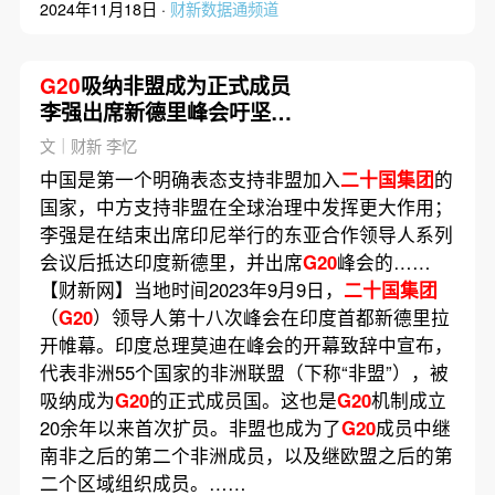
2024年11月18日 ·
财新数据通频道
G20
吸纳非盟成为正式成员
李强出席新德里峰会吁坚守
团结合作初心
文｜财新 李忆
中国是第一个明确表态支持非盟加入
二十国集团
的
国家，中方支持非盟在全球治理中发挥更大作用；
李强是在结束出席印尼举行的东亚合作领导人系列
会议后抵达印度新德里，并出席
G20
峰会的……
【财新网】当地时间2023年9月9日，
二十国集团
（
G20
）领导人第十八次峰会在印度首都新德里拉
开帷幕。印度总理莫迪在峰会的开幕致辞中宣布，
代表非洲55个国家的非洲联盟（下称“非盟”），被
吸纳成为
G20
的正式成员国。这也是
G20
机制成立
20余年以来首次扩员。非盟也成为了
G20
成员中继
南非之后的第二个非洲成员，以及继欧盟之后的第
二个区域组织成员。……