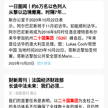
一日图闻丨约6万名以色列人
从黎以边境撤离、时隔7年澳
大利亚总理将首次访华
斯办公室于2023年10月22日表
示，阿尔巴尼斯将于11月初访华。如能顺利访华，
阿尔巴尼斯将成为2016年9月时任澳总理特恩布尔
来华参加杭州
二十国集团
（
G20
）峰会后，7年来
首位访华的澳大利亚总理。图：Lukas Coch/视觉
中国 当地时间2023年10月22日，哥斯达黎加圣何
塞，哥斯达黎加公共安全部长Mario……
2023年10月23日 ·
图片频道
财新周刊｜法国经济财政部
长谈中法未来：我们必须走
得更远
文｜财新周刊 路尘
我们的首要任务是表明，以
二十国集团
为支柱之一
的多边体系不仅确保了全球数十年的增长，且仍然