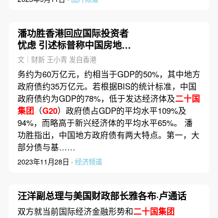
潘功胜香港回应国际投资者
忧虑 引述标普称中国房地产
已接近见底
文｜财新 王小青 发自香港
务约为60万亿元，约相当于GDP的50%，其中地方
政府债约35万亿元。若根据BIS的统计标准，中国
政府债约为GDP的78%，低于发达经济体及
二十国
集团
（
G20
）政府债占GDP的平均水平109%及
94%，而略高于新兴经济体的平均水平65%。 潘
功胜指出，中国地方政府债有两大特点。第一，大
部分债与基……
2023年11月28日 ·
经济频道
汪洋副总理与美国财政部长雅各布·卢通话
双方就当前国际经济金融形势和
二十国集团