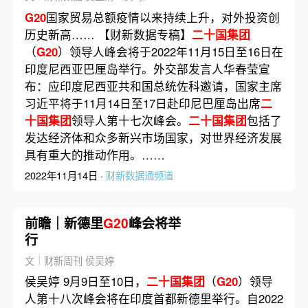
G20
国家贸易总额疫情以来持续上升，对外投资创
历史新高…… 【财新数据专稿】
二十国集团
（
G20
）领导人峰会将于2022年11月15日至16日在
印度尼西亚巴厘岛举行。外交部发言人华春莹宣
布：应印度尼西亚共和国总统佐科邀请，国家主席
习近平将于11月14日至17日赴印尼巴厘岛出席
二
十国集团
领导人第十七次峰会。
二十国集团
包括了
发达经济体和众多新兴市场国家，对世界经济发展
具有重大的推动作用。……
2022年11月14日 ·
财新数据通频道
前瞻｜新德里
G20
峰会将举
行
文｜财新周刊 侯吴婷
侯吴婷 9月9日至10日，
二十国集团
（
G20
）领导
人第十八次峰会将在印度首都新德里举行。自2022