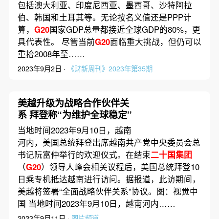
包括澳大利亚、印度尼西亚、墨西哥、沙特阿拉
伯、韩国和土耳其等。无论按名义值还是PPP计
算，
G20
国家GDP总量都接近全球GDP的80%，更
具代表性。 尽管当前
G20
面临重大挑战，但仍可以
重拾2008年至……
2023年9月2日 ·
《财新周刊》2023年第35期
美越升级为战略合作伙伴关
系 拜登称“为维护全球稳定”
当地时间2023年9月10日，越南
河内，美国总统拜登出席越南共产党中央委员会总
书记阮富仲举行的欢迎仪式。在结束
二十国集团
（
G20
）领导人峰会相关议程后，美国总统拜登10
日乘专机抵达越南进行访问。据报道，此访期间，
美越将签署“全面战略伙伴关系”协议。图：视觉中
国 当地时间2023年9月10日，越南河内……
2023年9月11日 ·
图片频道