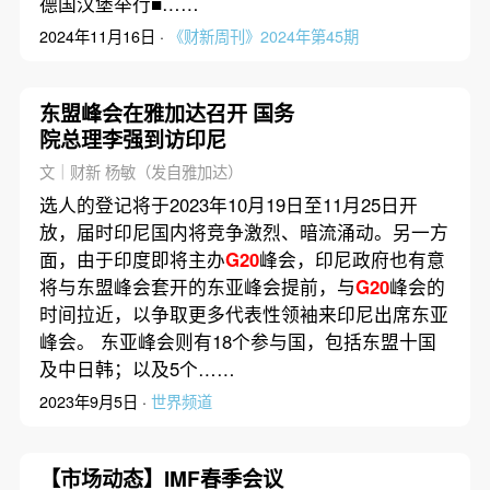
德国汉堡举行■……
2024年11月16日 ·
《财新周刊》2024年第45期
东盟峰会在雅加达召开 国务
院总理李强到访印尼
文｜财新 杨敏（发自雅加达）
选人的登记将于2023年10月19日至11月25日开
放，届时印尼国内将竞争激烈、暗流涌动。另一方
面，由于印度即将主办
G20
峰会，印尼政府也有意
将与东盟峰会套开的东亚峰会提前，与
G20
峰会的
时间拉近，以争取更多代表性领袖来印尼出席东亚
峰会。 东亚峰会则有18个参与国，包括东盟十国
及中日韩；以及5个……
2023年9月5日 ·
世界频道
【市场动态】IMF春季会议