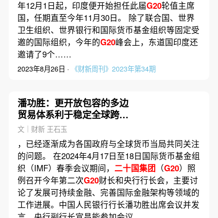
年12月1日起，印度便开始担任此届
G20
轮值主席
国，任期直至今年11月30日。 除了联合国、世界
卫生组织、世界银行和国际货币基金组织等固定受
邀的国际组织，今年的
G20
峰会上，东道国印度还
邀请了9个……
2023年8月26日 ·
《财新周刊》2023年第34期
潘功胜：更开放包容的多边
贸易体系利于稳定全球跨境
资本流动
文｜财新 王石玉
，已经逐渐成为各国政府与全球货币当局共同关注
的问题。 在2024年4月17日至18日国际货币基金组
织（IMF）春季会议期间，
二十国集团
（
G20
）照
例召开今年第二次
G20
财长和央行行长会，主要讨
论了发展可持续金融、完善国际金融架构等领域的
工作进展。中国人民银行行长潘功胜出席会议并发
言，央行副行长宣昌能参加会议。……