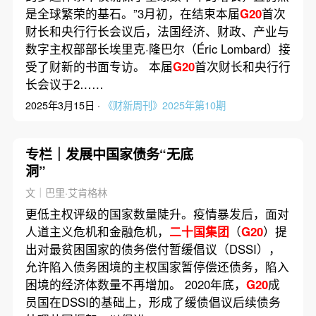
是全球繁荣的基石。”3月初，在结束本届
G20
首次
财长和央行行长会议后，法国经济、财政、产业与
数字主权部部长埃里克·隆巴尔（Éric Lombard）接
受了财新的书面专访。 本届
G20
首次财长和央行行
长会议于2……
2025年3月15日 ·
《财新周刊》2025年第10期
专栏｜发展中国家债务“无底
洞”
文｜巴里·艾肯格林
更低主权评级的国家数量陡升。疫情暴发后，面对
人道主义危机和金融危机，
二十国集团
（
G20
）提
出对最贫困国家的债务偿付暂缓倡议（DSSI），
允许陷入债务困境的主权国家暂停偿还债务，陷入
困境的经济体数量不再增加。 2020年底，
G20
成
员国在DSSI的基础上，形成了缓债倡议后续债务