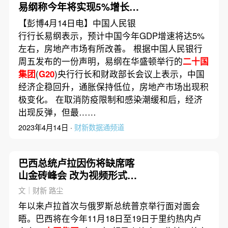
易纲称今年将实现5%增长
房地产市场有积极变化
【彭博4月14日电】中国人民银
行行长易纲表示，预计中国今年GDP增速将达5%
左右，房地产市场有所改善。 根据中国人民银行
周五发布的一份声明，易纲在华盛顿举行的
二十国
集团
(
G20
)央行行长和财政部长会议上表示，中国
经济企稳回升，通胀保持低位，房地产市场出现积
极变化。 在取消防疫限制和感染潮缓和后，经济
出现反弹，但最……
2023年4月14日 ·
财新数据通频道
巴西总统卢拉因伤将缺席喀
山金砖峰会 改为视频形式参
加
文｜财新 路尘
年以来卢拉首次与俄罗斯总统普京举行面对面会
晤。巴西将在今年11月18日至19日于里约热内卢