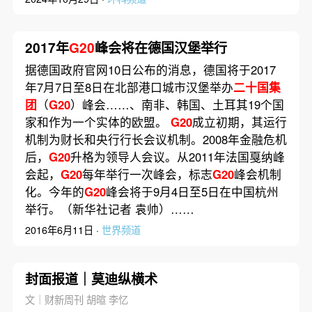
2017年
G20
峰会将在德国汉堡举行
据德国政府官网10日公布的消息，德国将于2017
年7月7日至8日在北部港口城市汉堡举办
二十国集
团
（
G20
）峰会……、南非、韩国、土耳其19个国
家和作为一个实体的欧盟。
G20
成立初期，其运行
机制为财长和央行行长会议机制。2008年金融危机
后，
G20
升格为领导人会议。从2011年法国戛纳峰
会起，
G20
每年举行一次峰会，标志
G20
峰会机制
化。今年的
G20
峰会将于9月4日至5日在中国杭州
举行。（新华社记者 袁帅）……
2016年6月11日 ·
世界频道
封面报道｜莫迪纵横术
文｜财新周刊 胡暄 李忆