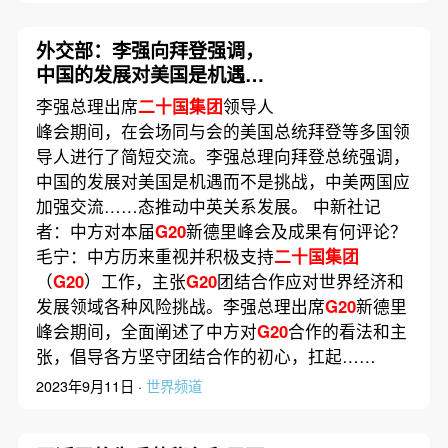
外交部：李强向拜登强调，
中国的发展对美国是机遇而
非挑战
李强总理出席
二十国集团
领导人
峰会期间，在会场同与会的美国总统拜登等多国领
导人进行了简短交流。李强总理向拜登总统强调，
中国的发展对美国是机遇而不是挑战，中美两国应
加强交流……态推动中英关系发展。 中新社记
者：中方对本届
G20
新德里峰会及成果有何评论？
毛宁：中方历来重视并积极支持
二十国集团
（
G20
）工作，主张
G20
团结合作应对世界经济和
发展领域各种风险挑战。李强总理出席
G20
新德里
峰会期间，全面阐述了中方对
G20
合作的看法和主
张，倡导各方坚守团结合作的初心，扛起……
2023年9月11日 ·
世界频道