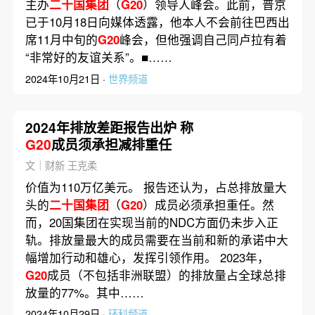
主办
二十国集团
（
G20
）领导人峰会。此前，普京
已于10月18日向媒体透露，他本人不会前往巴西出
席11月中旬的
G20
峰会，但他强调自己同卢拉有着
“非常好的友谊关系”。■……
2024年10月21日 ·
世界频道
2024年排放差距报告出炉 称
G20
成员须承担减排重任
文｜财新 王克柔
价值为110万亿美元。 报告还认为，占总排放量大
头的
二十国集团
（
G20
）成员必须承担重任。然
而，20国集团在实现当前的NDC方面仍未步入正
轨。排放量最大的成员需要在当前和新的承诺中大
幅增加行动和雄心，发挥引领作用。 2023年，
G20
成员（不包括非洲联盟）的排放量占全球总排
放量的77%。其中……
2024年10月29日 ·
环科频道