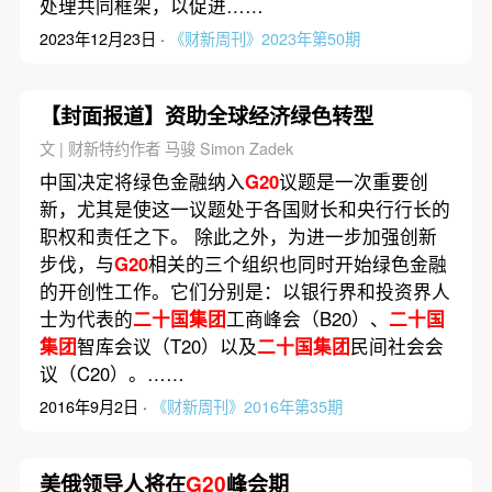
处理共同框架，以促进……
2023年12月23日 ·
《财新周刊》2023年第50期
【封面报道】资助全球经济绿色转型
文 | 财新特约作者 马骏 Simon Zadek
中国决定将绿色金融纳入
G20
议题是一次重要创
新，尤其是使这一议题处于各国财长和央行行长的
职权和责任之下。 除此之外，为进一步加强创新
步伐，与
G20
相关的三个组织也同时开始绿色金融
的开创性工作。它们分别是：以银行界和投资界人
士为代表的
二十国集团
工商峰会（B20）、
二十国
集团
智库会议（T20）以及
二十国集团
民间社会会
议（C20）。……
2016年9月2日 ·
《财新周刊》2016年第35期
美俄领导人将在
G20
峰会期