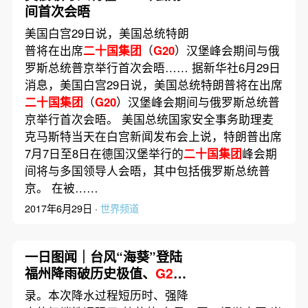
间首次会晤
美国白宫29日说，美国总统特朗
普将在出席
二十国集团
（
G20
）汉堡峰会期间与俄
罗斯总统普京举行首次会晤…… 据新华社6月29日
消息，美国白宫29日说，美国总统特朗普将在出席
二十国集团
（
G20
）汉堡峰会期间与俄罗斯总统普
京举行首次会晤。 美国总统国家安全事务助理麦
克马斯特当天在白宫新闻发布会上说，特朗普出席
7月7日至8日在德国汉堡举行的
二十国集团
峰会期
间将与多国领导人会晤，其中包括俄罗斯总统普
京。 在被……
2017年6月29日 ·
世界频道
一日图闻｜台风“海葵”登陆
福州降雨破历史极值、
G20
峰会印度新德里会场附近贫
录。本次降水过程短历时、强降
民窟被清理