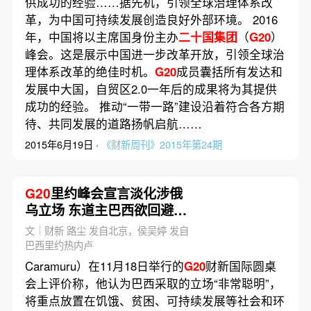
供成功的经验……据先机，引领全球治理体系改
革，为中国可持续发展创造良好外部环境。 2016
年，中国将以主席国身份主办
二十国集团
（
G20
）
峰会。这是展示中国进一步改革开放，引领全球治
理体系改革的绝佳时机。
G20
成员囊括所有发达和
发展中大国，自贸区2.0一年后的成果将为其提供
成功的经验。 推动“一带一路”建设沿着符合各方期
待、共同发展的道路扬帆启航……
2015年6月19日 ·
《财新周刊》2015年第24期
G20
里约峰会宣言淡化涉俄
乌立场 东道主巴西欲回避地
缘政治分歧
文｜财新 路尘 发自北京，侯吴婷 发自
巴西里约热内卢
Caramuru）在11月18日举行的
G20
财新国际圆桌
会上评价称，他认为巴西采取的立场“非常聪明”，
将重点放置在饥饿、贫困、可持续发展等社会和环