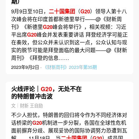
期）
9月9日至10日，
二十国集团
（
G20
）领导人第十八
次峰会将在印度首都新德里举行——@《财新周
刊》《新德里
G20
峰会将举行》，相关视频：习近
平出席
G20
峰会并发表重要讲话 拜登经济学可能正
在奏效，但公众并未认识到这一点，公众认知与现
实的脱节可能是拜登面临的最大问题——@《财新
周刊》《拜登的信息……
2023年9月2日 ·
《财新周刊》2023年第35期
火线评论｜
G20
，无处不在
的特朗普冲击波
文｜财新 王自励
不少人担忧，特朗普的回归将令作为不同经济体对
话桥梁的
G20
机制进一步分裂，各国在全球性危机
面前摒弃分歧、展现妥协的国际协调努力恐遭到瓦
解…… 11月18日，当
二十国集团
（
G20
）成员国