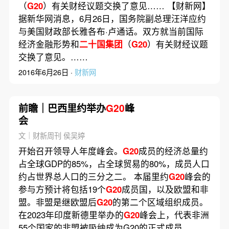
（
G20
）有关财经议题交换了意见…… 【财新网】
据新华网消息，6月26日，国务院副总理汪洋应约
与美国财政部长雅各布·卢通话。双方就当前国际
经济金融形势和
二十国集团
（
G20
）有关财经议题
交换了意见。……
2016年6月26日 ·
财新网
前瞻｜巴西里约举办
G20
峰
会
文｜财新周刊 侯吴婷
开始召开领导人年度峰会。
G20
成员的经济总量约
占全球GDP的85%，占全球贸易的80%，成员人口
约占世界总人口的三分之二。 本届里约
G20
峰会的
参与方预计将包括19个
G20
成员国，以及欧盟和非
盟。非盟是继欧盟后
G20
的第二个区域组织成员。
在2023年印度新德里举办的
G20
峰会上，代表非洲
55个国家的非盟被吸纳成为G20的正式成员。……