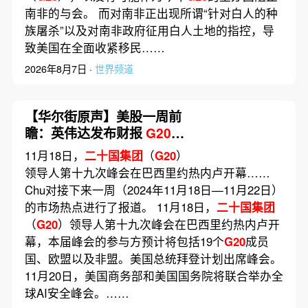
南非的与会。 而对南非正出现所谓“针对白人的种
族屠杀”以及对南非政府征用白人土地的指控，导
致美国在全面收紧移民……
2026年8月7日 ·
世界频道
【华尔街原声】美股一周前
瞻：英伟达发布财报
G20
峰
会开幕
11月18日，
二十国集团
（
G20
）
领导人第十九次峰会在巴西里约热内卢开幕……
Chu对接下来一周（2024年11月18日—11月22日）
的市场热点进行了报道。 11月18日，
二十国集团
（
G20
）领导人第十九次峰会在巴西里约热内卢开
幕，本届峰会的参与方预计将包括19个
G20
成员
国、欧盟以及非盟。美国总统拜登计划出席峰会。
11月20日，美国商务部和美国国务院将联合举办全
球AI安全峰会。……