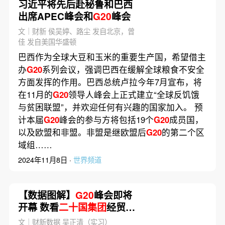
习近平将先后赴秘鲁和巴西
出席APEC峰会和
G20
峰会
文｜财新 侯吴婷、路尘 发自北京，曾
佳 发自美国华盛顿
巴西作为全球大豆和玉米的重要生产国，希望借主
办
G20
系列会议，强调巴西在缓解全球粮食不安全
方面发挥的作用。巴西总统卢拉今年7月宣布，将
在11月的
G20
领导人峰会上正式建立“全球反饥饿
与贫困联盟”，并欢迎任何有兴趣的国家加入。 预
计本届
G20
峰会的参与方将包括19个
G20
成员国，
以及欧盟和非盟。非盟是继欧盟后
G20
的第二个区
域组……
2024年11月8日 ·
世界频道
【数据图解】
G20
峰会即将
开幕 数看
二十国集团
经贸表
现
文｜财新数据 吴正清（实习）