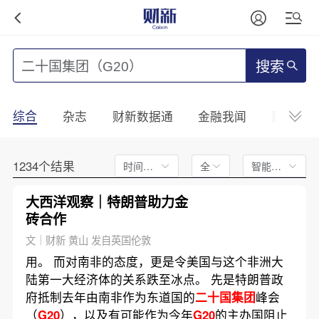
搜索
综合
杂志
财新数据通
金融我闻
财新mini
1234个结果
时间不限
全文
智能排序
大西洋观察｜特朗普助力金
砖合作
文｜财新 黄山 发自英国伦敦
用。 而对南非的态度，更是令美国与这个非洲大
陆第一大经济体的关系跌至冰点。 先是特朗普政
府抵制去年由南非作为东道国的
二十国集团
峰会
（
G20
），以及有可能作为今年
G20
的主办国阻止