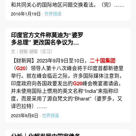
和共同关心的国际地区问题交换看法。（完）……
2016年1月19日 ·
世界频道
印度官方文件称莫迪为“婆罗
多总理” 更改国名争议为何
再起
文｜财新 胡暄（见习）
【财新网】2023年9月9日至10日，
二十国集团
（
G20
）领导人第十八次峰会将于印度首都新德里
举行。就在峰会临近之际，许多国际媒体注意到，
印度政府向各国政要发出的
G20
峰会晚宴邀请函，
并未使用国际上惯用的英文名称“India”来指称印
度，而是采用了源自梵文的“Bharat”（婆罗多，又
译巴拉特）……
2023年9月6日 ·
世界频道