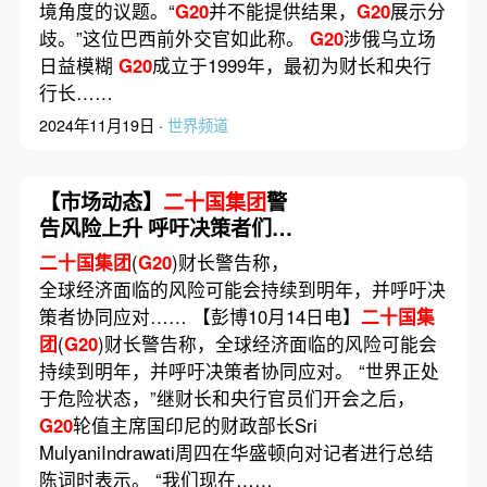
境角度的议题。“
G20
并不能提供结果，
G20
展示分
歧。”这位巴西前外交官如此称。
G20
涉俄乌立场
日益模糊
G20
成立于1999年，最初为财长和央行
行长……
2024年11月19日 ·
世界频道
【市场动态】
二十国集团
警
告风险上升 呼吁决策者们协
同应对
二十国集团
(
G20
)财长警告称，
全球经济面临的风险可能会持续到明年，并呼吁决
策者协同应对…… 【彭博10月14日电】
二十国集
团
(
G20
)财长警告称，全球经济面临的风险可能会
持续到明年，并呼吁决策者协同应对。 “世界正处
于危险状态，”继财长和央行官员们开会之后，
G20
轮值主席国印尼的财政部长Sri
MulyaniIndrawati周四在华盛顿向对记者进行总结
陈词时表示。 “我们现在……