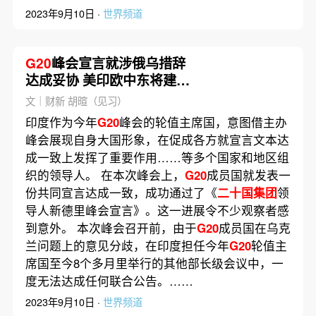
2023年9月10日 ·
世界频道
G20
峰会宣言就涉俄乌措辞
达成妥协 美印欧中东将建经
济走廊加强联通
文｜财新 胡暄（见习）
印度作为今年
G20
峰会的轮值主席国，意图借主办
峰会展现自身大国形象，在促成各方就宣言文本达
成一致上发挥了重要作用……等多个国家和地区组
织的领导人。 在本次峰会上，
G20
成员国就发表一
份共同宣言达成一致，成功通过了《
二十国集团
领
导人新德里峰会宣言》。这一进展令不少观察者感
到意外。 本次峰会召开前，由于
G20
成员国在乌克
兰问题上的意见分歧，在印度担任今年
G20
轮值主
席国至今8个多月里举行的其他部长级会议中，一
度无法达成任何联合公告。……
2023年9月10日 ·
世界频道