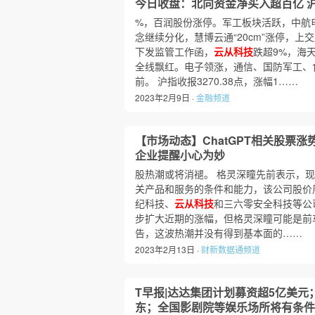
今日收盘：北向资金净买入超百亿 沪指
%，百润股份涨停。军工板块活跃，中航电测“
念继续分化，慧博云通“20cm”涨停，上
下发监管工作函，
云从科技
跌超9%，海
全线飘红。电子领涨，通信、国防军工、
前。 沪指收报3270.38点，涨幅1……
2023年2月9日 ·
金融频道
【市场动态】ChatGPT相关股票涨
企业提醒小心为妙
股热潮或将消褪。 格灵深瞳先前表示，现阶
关产品和服务的条件和能力，该公司股价周
纪科技、
云从科技
和三六零安全科技等公
步扩大近期的涨幅，但格灵深瞳可能是前
告，这波热潮并没有得到基本面的……
2023年2月13日 ·
财新数据通频道
T早报|达达集团计划募资超5亿美
东；全国影剧院等娱乐场所将有条件