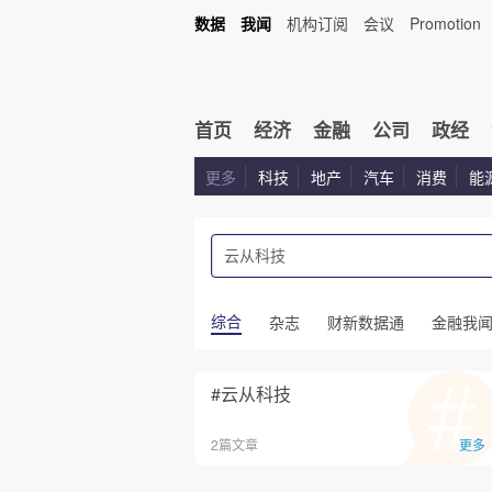
数据
我闻
机构订阅
会议
Promotion
首页
经济
金融
公司
政经
更多
科技
地产
汽车
消费
能
综合
杂志
财新数据通
金融我
#云从科技
2篇文章
更多