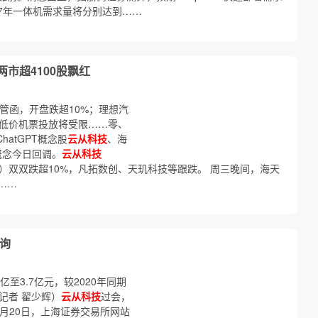
27年一体机需求量将分别达到……
市超4100股飘红
管函，开盘跌超10%；理想汽
司低价机票投放将受限……零、
ChatGPT概念股
云从科技
、海
T概念今日回调。
云从科技
7.SH）双双跌超10%，凡拓数创、天玑科技等跟跌。 周三晚间，海天
……
问询
3亿至3.7亿元，较2020年同期
（记者 翟少辉）
云从科技
过会，
7月20日，上海证券交易所网站