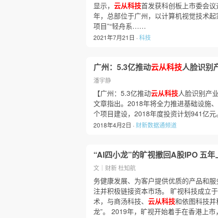
显示，
云从科技
首发获科创板上市委会议
年，总部位于广州，以计算机视觉技术起家
项目”“轻舟系……
2021年7月21日 ·
科技
广州：5.3亿推动
云从科技
人脸识别
潘宇静
【广州：5.3亿推动
云从科技
人脸识别产业
文章指出。2018年将全力推进基础设施
个项目建设，2018年度投资计划941亿
2018年4月2日 ·
财新数据通频道
“AI四小龙”的旷视撤回A股IPO 五
文｜财新 杜知航
务健康发展、为客户提供优质的产品和服
注并积极链接资本市场。 旷视科技成立于
术，与商汤科技、
云从科技
和依图科技并
龙”。 2019年，旷视开始着手在香港上市