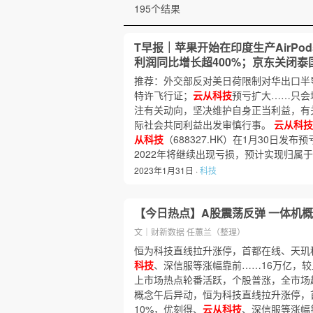
195个结果
T早报｜苹果开始在印度生产AirPod
利润同比增长超400%；京东关闭泰
推荐：外交部反对美日荷限制对华出口半
特许飞行证；
云从科技
预亏扩大……只会
注有关动向，坚决维护自身正当利益，有
际社会共同利益出发审慎行事。
云从科技
从科技
（688327.HK）在1月30日发
2022年将继续出现亏损，预计实现归属
2023年1月31日 ·
科技
【今日热点】A股震荡反弹 一体机
文｜财新数据 任蕙兰（整理）
恒为科技直线拉升涨停，首都在线、天玑
科技
、深信服等涨幅靠前……16万亿，较
上市场热点轮番活跃，个股普涨，全市场超
概念午后异动，恒为科技直线拉升涨停，
10%，优刻得、
云从科技
、深信服等涨幅