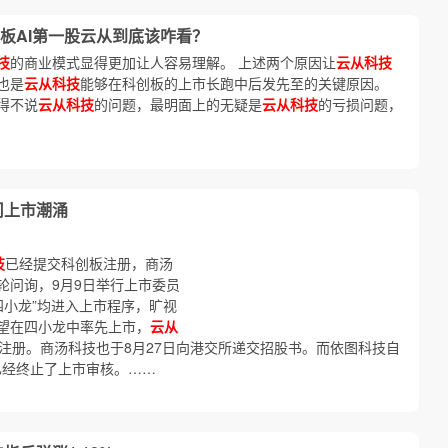
板AI第一股云从到底该咋看？
技
的商业模式显得更加让人容易理解。 上述两个原因让
云从科技
也是
云从科技
能够在科创板的上市长跑中后发先至的关键原因。
得不说
云从科技
的问题，最明面上的无疑是
云从科技
的亏损问题，
司上市潮涌
技
已经提交科创板注册，商汤
轮问询，9月9日举行上市委员
四小龙”均进入上市程序，旷视
望在四小龙中率先上市，
云从
注册。商汤科技也于8月27日向港交所递交招股书。而依图科技自
前已经终止了上市审核。……