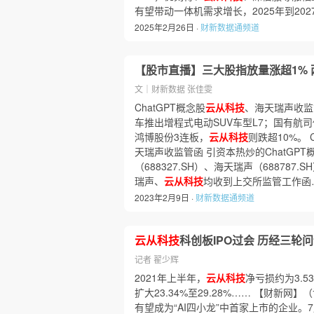
有望带动一体机需求增长，2025年到20
2025年2月26日 ·
财新数据通频道
【股市直播】三大股指放量涨超1% 两
文｜财新数据 张佳雯
ChatGPT概念股
云从科技
、海天瑞声收监
车推出增程式电动SUV车型L7；国有航
鸿博股份3连板，
云从科技
则跌超10%。 
天瑞声收监管函 引资本热炒的ChatGP
（688327.SH）、海天瑞声（68878
瑞声、
云从科技
均收到上交所监管工作函
2023年2月9日 ·
财新数据通频道
云从科技
科创板IPO过会 历经三轮
记者 翟少辉
2021年上半年，
云从科技
净亏损约为3.5
扩大23.34%至29.28%…… 【财新网】
有望成为“AI四小龙”中首家上市的企业。