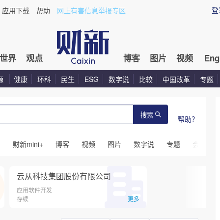
登
应用下载
帮助
网上有害信息举报专区
世界
观点
博客
图片
视频
Eng
源
健康
环科
民生
ESG
数字说
比较
中国改革
专题
搜索
帮助？
闻
财新mini+
博客
视频
图片
数字说
专题
会议
云从科技集团股份有限公司
应用软件开发
存续
更多