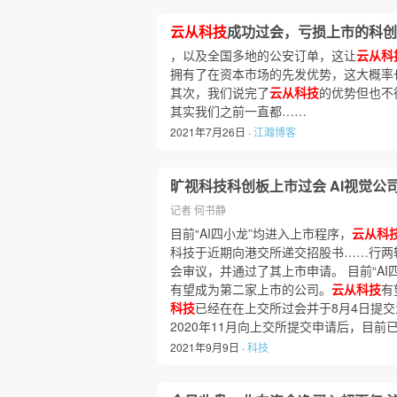
云从科技
成功过会，亏损上市的科创
，以及全国多地的公安订单，这让
云从科
拥有了在资本市场的先发优势，这大概率
其次，我们说完了
云从科技
的优势但也不
其实我们之前一直都……
2021年7月26日 ·
江瀚博客
旷视科技科创板上市过会 AI视觉公
记者 何书静
目前“AI四小龙”均进入上市程序，
云从科
科技于近期向港交所递交招股书……行两
会审议，并通过了其上市申请。 目前“AI
有望成为第二家上市的公司。
云从科技
有
科技
已经在在上交所过会并于8月4日提交
2020年11月向上交所提交申请后，目
2021年9月9日 ·
科技