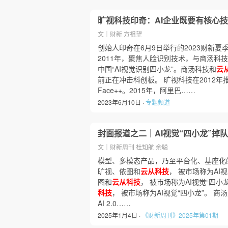
旷视科技印奇：AI企业既要有核心
文｜财新 方祖望
创始人印奇在6月9日举行的2023财新夏
2011年，聚焦人脸识别技术，与商汤科
中国“AI视觉识别四小龙”。商汤科技和
云
前正在冲击科创板。 旷视科技在2012
Face++。2015年，阿里巴……
2023年6月10日 ·
专题频道
封面报道之二｜AI视觉“四小龙”掉队
文｜财新周刊 杜知航 余聪
模型、多模态产品，乃至平台化、基座化的所谓
旷视、依图和
云从科技
， 被市场称为AI
图和
云从科技
， 被市场称为AI视觉“四小
科技
， 被市场称为AI视觉“四小龙”。 商
AI 2.0……
2025年1月4日 ·
《财新周刊》2025年第01期