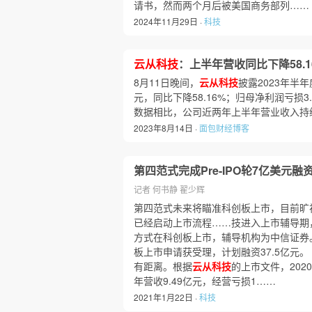
请书，然而两个月后被美国商务部列……
2024年11月29日 ·
科技
云从科技
：上半年营收同比下降58.1
8月11日晚间，
云从科技
披露2023年半
元，同比下降58.16%；归母净利润亏损3
数据相比，公司近两年上半年营业收入持
2023年8月14日 ·
面包财经博客
第四范式完成Pre-IPO轮7亿美元融
记者 何书静 翟少辉
第四范式未来将瞄准科创板上市，目前旷
已经启动上市流程……技进入上市辅导期
方式在科创板上市，辅导机构为中信证券。2
板上市申请获受理，计划融资37.5亿元
有距离。根据
云从科技
的上市文件，202
年营收9.49亿元，经营亏损1……
2021年1月22日 ·
科技