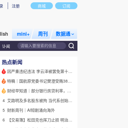
录
注册
商城
订阅
lish
mini+
周刊
数据通
讣闻
热点新闻
因严重违纪违法 李云泽被罢免第十四届全国人大代表职务
1
特稿｜国航原党委书记樊澄受贿3847万元二审待宣判 否认大多数指控
2
话题
特别呈现
私房课
财经早知道｜部分银行房贷利率，降至“2字头
3
4
艾路明及多名股东被拘 当代系创始人因何此时被清算
5
财新周刊｜AI短剧涌向海外
6
【交易簿】松田克也挥刀止损 明治折戟中国乳业