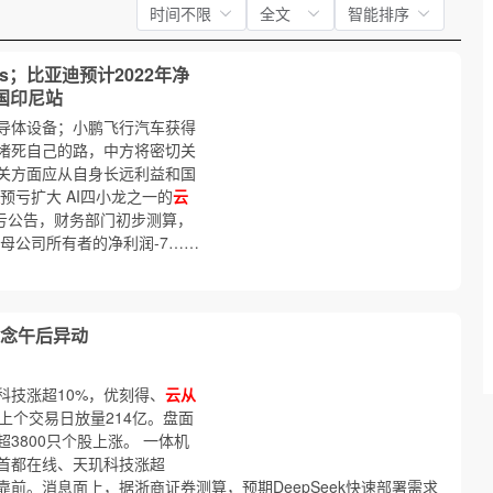
时间不限
全文
智能排序
s；比亚迪预计2022年净
国印尼站
导体设备；小鹏飞行汽车获得
堵死自己的路，中方将密切关
关方面应从自身长远利益和国
预亏扩大 AI四小龙之一的
云
布预亏公告，财务部门初步测算，
于母公司所有者的净利润-7……
概念午后异动
科技涨超10%，优刻得、
云从
上个交易日放量214亿。盘面
3800只个股上涨。 一体机
首都在线、天玑科技涨超
靠前。消息面上，据浙商证券测算，预期DeepSeek快速部署需求