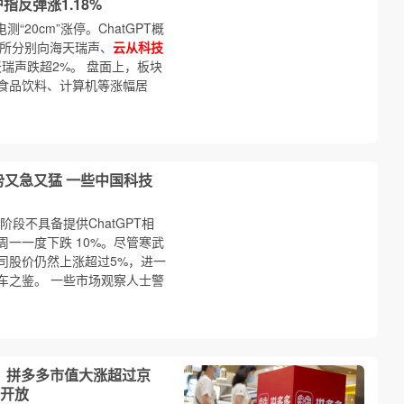
反弹涨1.18%
20cm”涨停。ChatGPT概
交所分别向海天瑞声、
云从科技
天瑞声跌超2%。 盘面上，板块
食品饮料、计算机等涨幅居
势又急又猛 一些中国科技
段不具备提供ChatGPT相
一一度下跌 10%。尽管寒武
司股价仍然上涨超过5%，进一
车之鉴。 一些市场观察人士警
元；拼多多市值大涨超过京
开放