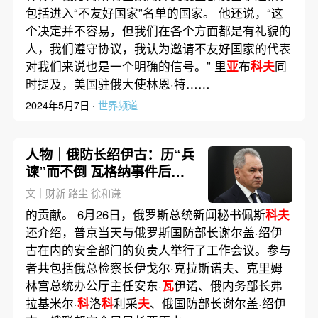
包括进入“不友好国家”名单的国家。 他还说，“这
个决定并不容易，但我们在各个方面都是有礼貌的
人，我们遵守协议，我认为邀请不友好国家的代表
对我们来说也是一个明确的信号。” 里
亚
布
科夫
同
时提及，美国驻俄大使林恩·特……
2024年5月7日 ·
世界频道
人物｜俄防长绍伊古：历“兵
谏”而不倒 瓦格纳事件后暂
成受益者？
文｜财新 路尘 徐和谦
的贡献。 6月26日，俄罗斯总统新闻秘书佩斯
科夫
还介绍，普京当天与俄罗斯国防部长谢尔盖·绍伊
古在内的安全部门的负责人举行了工作会议。参与
者共包括俄总检察长伊戈尔·克拉斯诺夫、克里姆
林宫总统办公厅主任安东·
瓦
伊诺、俄内务部长弗
拉基米尔·
科
洛
科
利采
夫
、俄国防部长谢尔盖·绍伊