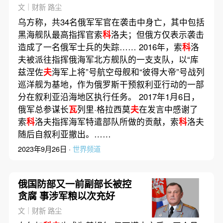
认
文｜财新 路尘
乌方称，共34名俄军军官在袭击中身亡，其中包括
黑海舰队最高指挥官索
科
洛夫；但俄方仅表示袭击
造成了一名俄军士兵的失踪…… 2016年，索
科
洛
夫被派往指挥俄海军北方舰队的一支支队，以“库
兹涅佐
夫
海军上将”号航空母舰和“彼得大帝”号战列
巡洋舰为基地，作为俄罗斯干预叙利亚行动的一部
分在叙利亚沿海地区执行任务。 2017年1月6日，
俄军总参谋长
瓦
列里·格拉西莫
夫
在发言中感谢了
索
科
洛夫指挥海军特遣部队所做的贡献，索
科
洛夫
随后自叙利亚撤出。……
2023年9月26日 ·
世界频道
俄国防部又一前副部长被控
贪腐 事涉军粮以次充好
文｜财新 路尘