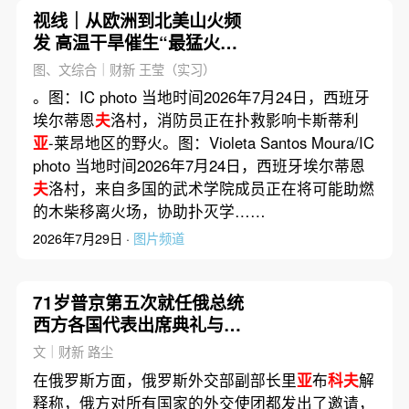
视线｜从欧洲到北美山火频
发 高温干旱催生“最猛火灾
季”
图、文综合｜财新 王莹（实习）
。图：IC photo 当地时间2026年7月24日，西班牙
埃尔蒂恩
夫
洛村，消防员正在扑救影响卡斯蒂利
亚
-莱昂地区的野火。图：Violeta Santos Moura/IC
photo 当地时间2026年7月24日，西班牙埃尔蒂恩
夫
洛村，来自多国的武术学院成员正在将可能助燃
的木柴移离火场，协助扑灭学……
2026年7月29日 ·
图片频道
71岁普京第五次就任俄总统
西方各国代表出席典礼与否
引瞩目
文｜财新 路尘
在俄罗斯方面，俄罗斯外交部副部长里
亚
布
科夫
解
释称，俄方对所有国家的外交使团都发出了邀请，