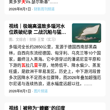
奥多罗
夫
Vs.瑟尔斯基”……
2026年8月1日 ·
财新周刊频道
视线｜极端高温致多瑙河水
位跌破纪录 二战沉船与猛犸
象化石接连露出
图、文综合｜财新 王莹（实习）
多瑙河全长约2850公里，发源于德国西南部黑森
林，自西向东流经德国、匈牙利、乌克兰等10个国
家，最终注入黑海。它中游穿过的潘诺尼亚平原和
下游的
瓦
拉几
亚
平原，地势低平、降水偏少、蒸发
旺盛，是欧洲干旱易发区。历史上，中下游河段曾
多次因降水不足而水位骤降，而2026年叠加超强厄
尔尼诺与连续热浪，退水幅度远超以往。……
2026年8月1日 ·
图片频道
视线｜被称为“蟑螂”的印度