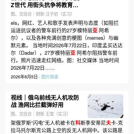
Z世代 用街头抗争将教育部
长拱下台
图、文综合｜财新 汪子初（实习）
els，网红、艺人和歌手发表声明与态度（如阻拦
运送抗议者的警车前行的27岁模特丽
亚
·阿希
尔），以及各种充满创意的梗图（memes）与幽
默元素。 当地时间2026年7月22日，印度孟买达达
尔（Dadar），27岁模特丽
亚
·阿希尔阻挡警车前
行。照片迅速走红网络。图：社交媒体 当地时间
2026年7月22日……
2026年8月5日 ·
图片频道
视线｜俄乌前线无人机攻防
战 渔网比拦截弹好用
图、文综合｜财新 王莹（实习）
架俄罗斯“闪电”无人机被卡在
科
斯季安蒂尼
夫
卡-克
拉马托尔斯克公路上空的反无人机网中。该公路是