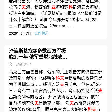
曼斯克出发，向东穿过北冰洋巴伦支海、喀拉海、
拉普捷
夫
海、新西伯利
亚
海和楚
科
奇海五大海域，
抵达白令海峡。（详见财新mini报道《北极航道是
什么｜解释》） 韩国今年亦开始“试水”。8月22
日，韩国的泛星航运（Panstar……
2026年8月7日 ·
公司频道
泽连斯基抱怨多数西方军援
晚到一年 俄军重燃北线攻势
掩护东南向进攻
文｜财新 路尘
乌克兰方面警告称，俄军的真正攻击方向仍在东部
及南部；俄军在北线哈尔
科夫
重新启动的攻势只是
为了模糊焦点……经进入沃
夫
昌斯克，但在5月20
日，乌克兰当地官员仍然表示，乌军仍控制着沃
夫
昌斯克60%的地区。 开源战场地图也显示，俄军
目前控制着沃
夫
昌斯克北部。 沃
夫
昌斯克距俄乌
边境线仅约5公里，距乌克兰第二大城哈尔
科夫
市