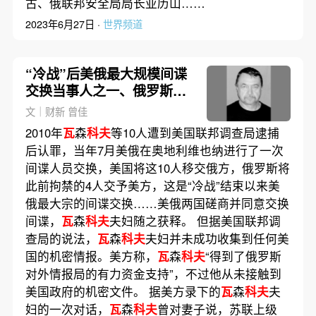
古、俄联邦安全局局长亚历山……
2023年6月27日 ·
世界频道
“冷战”后美俄最大规模间谍
交换当事人之一、俄罗斯前
特工
瓦
森
科夫
去世，79岁｜
文｜财新 曾佳
讣闻
2010年
瓦
森
科夫
等10人遭到美国联邦调查局逮捕
后认罪，当年7月美俄在奥地利维也纳进行了一次
间谍人员交换，美国将这10人移交俄方，俄罗斯将
此前拘禁的4人交予美方，这是“冷战”结束以来美
俄最大宗的间谍交换……美俄两国磋商并同意交换
间谍，
瓦
森
科夫
夫妇随之获释。 但据美国联邦调
查局的说法，
瓦
森
科夫
夫妇并未成功收集到任何美
国的机密情报。美方称，
瓦
森
科夫
“得到了俄罗斯
对外情报局的有力资金支持”，不过他从未接触到
美国政府的机密文件。 据美方录下的
瓦
森
科夫
夫
妇的一次对话，
瓦
森
科夫
曾对妻子说，苏联上级