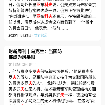
日，俄副外长里
亚
布
科夫
说，俄美双方尚未就普京
与特朗普进行接触达成一致，俄方正在为此进行
“内部准备”。 里
亚
布
科夫
还表示，在特朗普政府上
任以后，俄罗斯在达成协议方面看到了一个“微小
的机会窗口”。 他表示，“与前……
2025年1月23日 ·
世界频道
财新周刊｜乌克兰：当国防
部成为风暴眼
文｜财新周刊 路尘
，他与费奥多罗
夫
保持着密切关系，“他是费奥多
罗
夫
的盟友，是军队中真正支持作为文职国防部长
的费奥多罗
夫
的人”。 戈姆扎认为，德拉帕蒂与费
奥多罗
夫
在无人机、技术要素和军队管理结构方面
都持有相似观点，与费奥多罗
夫
一样，德拉帕蒂也
深度投入了乌克兰的无人机作战行动。 在这场“费