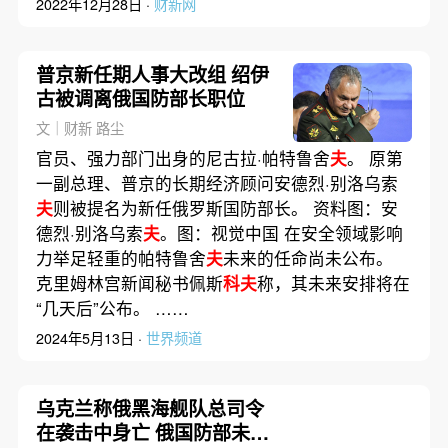
2022年12月28日 ·
财新网
普京新任期人事大改组 绍伊
古被调离俄国防部长职位
文｜财新 路尘
官员、强力部门出身的尼古拉·帕特鲁舍
夫
。 原第
一副总理、普京的长期经济顾问安德烈·别洛乌索
夫
则被提名为新任俄罗斯国防部长。 资料图：安
德烈·别洛乌索
夫
。图：视觉中国 在安全领域影响
力举足轻重的帕特鲁舍
夫
未来的任命尚未公布。
克里姆林宫新闻秘书佩斯
科夫
称，其未来安排将在
“几天后”公布。 ……
2024年5月13日 ·
世界频道
乌克兰称俄黑海舰队总司令
在袭击中身亡 俄国防部未承