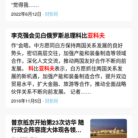
“觉得我……
2022年6月12日 ·
财新网
李克强会见白俄罗斯总理科比
亚科夫
作”会晤。中方愿同白方保持两国关系发展的良好
势头，密切高层交往，加强产能和装备制造等领域
合作，深化人文交流，推动两国友好合作不断向前
发展。
科
比
亚科夫
表示，白方愿抓住两国关系发
展的新机遇，加强产能和装备制造合作，提升双边
贸易水平，扩大金融、旅游等合作，推动全面战略
伙伴关系不断向前发展。 记者……
2016年11月5日 ·
财新网
普京抵京开始第23次访华 随
行政企阵容庞大体现各领域
对接