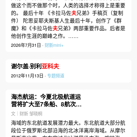
做这个而不做那个时，人类的选择才称得上是重要
的。 最后十年 《卡拉马佐
夫
兄弟》手稿页（复制
件） 陀思妥耶夫斯基人生最后十年，创作了《群
魔》和《卡拉马佐
夫
兄弟》两部重要作品。后者是
他创作生涯的巅峰之作。……
2026年7月31日 ·
财新mini+
谢尔盖·别利
亚科夫
2012年11月13日 ·
专题频道
海杰航运：今夏北极航道运
营将扩大至7条船、8航次｜
出海·物流
文｜财新 邹晓桐
海域的东北航道发展潜力最大。东北航道大部分航
段位于俄罗斯北部沿海的北冰洋离岸海域。从摩尔