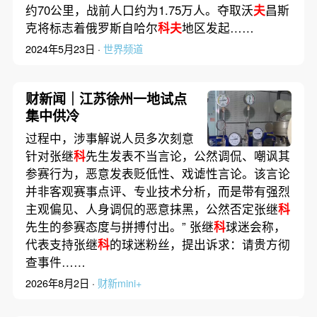
约70公里，战前人口约为1.75万人。夺取沃
夫
昌斯
克将标志着俄罗斯自哈尔
科夫
地区发起……
2024年5月23日 ·
世界频道
财新闻｜江苏徐州一地试点
集中供冷
过程中，涉事解说人员多次刻意
针对张继
科
先生发表不当言论，公然调侃、嘲讽其
参赛行为，恶意发表贬低性、戏谑性言论。该言论
并非客观赛事点评、专业技术分析，而是带有强烈
主观偏见、人身调侃的恶意抹黑，公然否定张继
科
先生的参赛态度与拼搏付出。” 张继
科
球迷会称，
代表支持张继
科
的球迷粉丝，提出诉求：请贵方彻
查事件……
2026年8月2日 ·
财新mini+