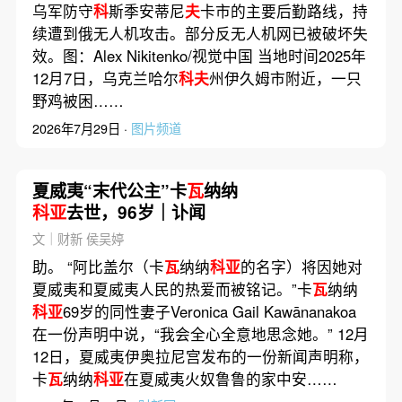
乌军防守
科
斯季安蒂尼
夫
卡市的主要后勤路线，持
续遭到俄无人机攻击。部分反无人机网已被破坏失
效。图：Alex Nikitenko/视觉中国 当地时间2025年
12月7日，乌克兰哈尔
科夫
州伊久姆市附近，一只
野鸡被困……
2026年7月29日 ·
图片频道
夏威夷“末代公主”卡
瓦
纳纳
科亚
去世，96岁｜讣闻
文｜财新 侯吴婷
助。 “阿比盖尔（卡
瓦
纳纳
科亚
的名字）将因她对
夏威夷和夏威夷人民的热爱而被铭记。”卡
瓦
纳纳
科亚
69岁的同性妻子Veronica Gail Kawānanakoa
在一份声明中说，“我会全心全意地思念她。” 12月
12日，夏威夷伊奥拉尼宫发布的一份新闻声明称，
卡
瓦
纳纳
科亚
在夏威夷火奴鲁鲁的家中安……