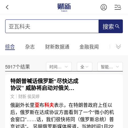
搜索
综合
杂志
财新数据通
金融我闻
财新mini
5917个结果
时间不限
全文
智能排序
特朗普喊话俄罗斯“尽快达成
协议” 威胁将启动对俄关税
和制裁
文｜财新 侯吴婷
俄副外长里
亚
布
科夫
表示，在特朗普政府上任以
后，俄罗斯在达成协议方面看到了一个“微小的机
会窗口”……话，我们很快将同（俄罗斯总统）普
京对话”。 另据俄罗斯媒体报道，当地时间1月22