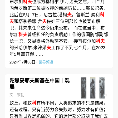
布尔加
科夫
也成为基姆尔·伊万诺夫之后，四个月
内俄罗斯第二位被收押的前副防长……部长职务，
此后在6月17日，尼古拉·潘柯
夫
，鲁斯兰·察利
科
夫
和塔季扬娜·舍
夫
佐娃三位副部长也被宣布解
职，其未来任命迄今仍未公布。 而在这当中，布
尔加
科夫
曾经担任的负责后勤工作的俄国防部副部
长一职，又显得格外动荡不安。 接替布尔加
科夫
的米哈伊尔·米津采
夫
工作了不到七个月，在2023
年5月离开俄……
2024年7月30日 ·
世界频道
陀思妥耶夫斯基在中国｜观
展
文｜宋朝
蚁丘。和蚁
科
有所不同，人类追求的不只是结果，
还有过程。只有当努力会失败时，努力才有价值；
只有当世界是脆弱的、它的运行部分取决于我们去