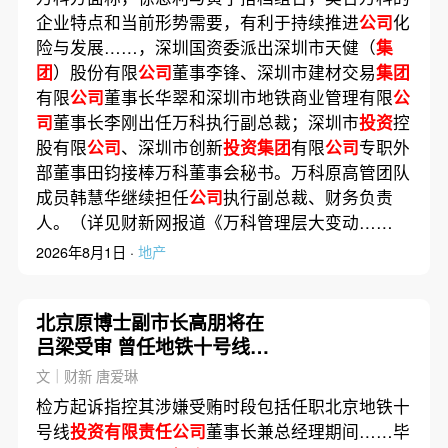
企业特点和当前形势需要，有利于持续推进
公司
化
险与发展……，深圳国资委派出深圳市天健（
集
团
）股份有限
公司
董事李锋、深圳市建材交易
集团
有限
公司
董事长华翠和深圳市地铁商业管理有限
公
司
董事长李刚出任万科执行副总裁；深圳市
投资
控
股有限
公司
、深圳市创新
投资集团
有限
公司
专职外
部董事田钧接棒万科董事会秘书。万科原高管团队
成员韩慧华继续担任
公司
执行副总裁、财务负责
人。（详见财新网报道《万科管理层大变动……
2026年8月1日 ·
地产
北京原博士副市长高朋将在
吕梁受审 曾任地铁十号线
投
资公司
一把手
文｜财新 唐爱琳
检方起诉指控其涉嫌受贿时段包括任职北京地铁十
号线
投资有限责任公司
董事长兼总经理期间……毕