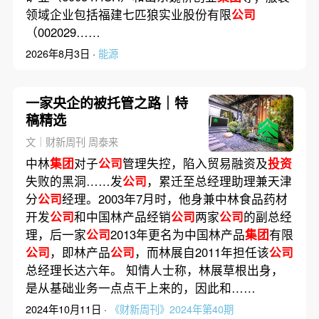
领域企业包括福建七匹狼实业股份有限
公司
（002029……
2026年8月3日 ·
能源
一家央企的被托管之路｜特
稿精选
文｜财新周刊 周泰来
中林
集团
对子
公司
管理失控，陷入贸易融资及
投资
失败的黑洞……发
公司
，累迁至总经理助理兼天津
分
公司
经理。2003年7月时，他身兼中林食品药材
开发
公司
和中国林产品经销
公司
两家
公司
的副总经
理，后一家
公司
2013年更名为中国林产品
集团
有限
公司
，即林产品
公司
，而林展自2011年担任该
公司
总经理长达六年。 知情人士称，林展草根出身，
是从基础业务一点点干上来的，因此和……
2024年10月11日 ·
《财新周刊》2024年第40期