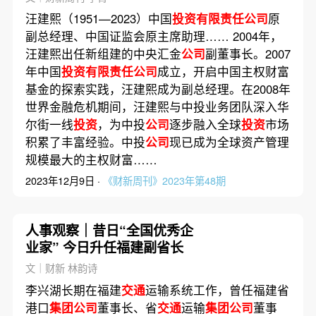
汪建熙（1951—2023）中国
投资有限责任公司
原
副总经理、中国证监会原主席助理…… 2004年，
汪建熙出任新组建的中央汇金
公司
副董事长。2007
年中国
投资有限责任公司
成立，开启中国主权财富
基金的探索实践，汪建熙成为副总经理。在2008年
世界金融危机期间，汪建熙与中投业务团队深入华
尔街一线
投资
，为中投
公司
逐步融入全球
投资
市场
积累了丰富经验。中投
公司
现已成为全球资产管理
规模最大的主权财富……
2023年12月9日 ·
《财新周刊》2023年第48期
人事观察｜昔日“全国优秀企
业家” 今日升任福建副省长
文｜财新 林韵诗
李兴湖长期在福建
交通
运输系统工作，曾任福建省
港口
集团公司
董事长、省
交通
运输
集团公司
董事