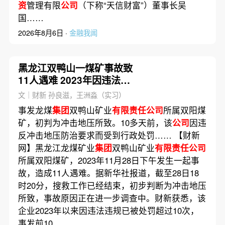
资
管理有限
公司
（下称“天信财富”）董事长吴
国……
2026年8月6日 ·
金融我闻
黑龙江双鸭山一煤矿事故致
11人遇难 2023年因违法违
规被罚10余次
文｜财新 孙良滋，王洲淼（实习）
事发龙煤
集团
双鸭山矿业
有限责任公司
所属双阳煤
矿，初判为冲击地压所致。10多天前，该
公司
因违
反冲击地压防治要求而受到行政处罚…… 【财新
网】黑龙江龙煤矿业
集团
双鸭山矿业
有限责任公司
所属双阳煤矿，2023年11月28日下午发生一起事
故，造成11人遇难。据新华社报道，截至28日18
时20分，搜救工作已经结束，初步判断为冲击地压
所致，事故原因正在进一步调查中。财新获悉，该
企业2023年以来因违法违规已被处罚超过10次，
事发前10……