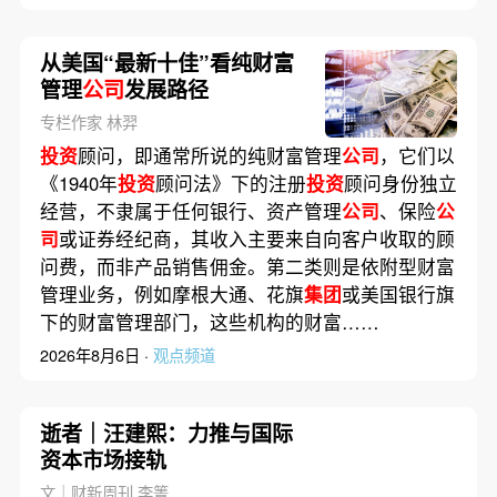
从美国“最新十佳”看纯财富
管理
公司
发展路径
专栏作家 林羿
投资
顾问，即通常所说的纯财富管理
公司
，它们以
《1940年
投资
顾问法》下的注册
投资
顾问身份独立
经营，不隶属于任何银行、资产管理
公司
、保险
公
司
或证券经纪商，其收入主要来自向客户收取的顾
问费，而非产品销售佣金。第二类则是依附型财富
管理业务，例如摩根大通、花旗
集团
或美国银行旗
下的财富管理部门，这些机构的财富……
2026年8月6日 ·
观点频道
逝者｜汪建熙：力推与国际
资本市场接轨
文｜财新周刊 李箐