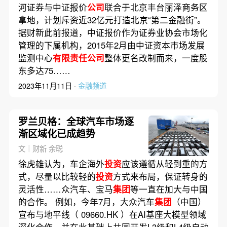
河证券与中证报价
公司
联合于北京丰台丽泽商务区
拿地，计划斥资近32亿元打造北京“第二金融街”。
据财新此前报道，中证报价作为证券业协会市场化
管理的下属机构，2015年2月由中证资本市场发展
监测中心
有限责任公司
整体更名改制而来，一度股
东多达75……
2023年11月11日 ·
金融频道
罗兰贝格：全球汽车市场逐
渐区域化已成趋势
文｜财新 余聪
徐虎雄认为，车企海外
投资
应该遵循从轻到重的方
式，尽量以比较轻的
投资
方式来布局，保证转身的
灵活性……众汽车、宝马
集团
等一直在加大与中国
的合作。 例如，今年7月，大众汽车
集团
（中国）
宣布与地平线（ 09660.HK ）在AI基座大模型领域