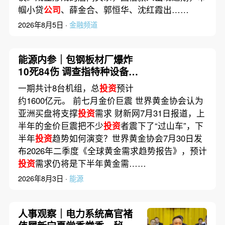
帼小贷
公司
、薛金合、郭恒华、沈红霞出……
2026年8月5日 ·
金融频道
能源内参｜包钢板材厂爆炸
10死84伤 调查指特种设备安
全层层失守；国家电网原董
一期共计8台机组，总
投资
预计
事长辛保安被调查
约1600亿元。 前七月金价巨震 世界黄金协会认为
亚洲买盘将支撑
投资
需求 财新网7月31日报道，上
半年的金价巨震把不少
投资
者震下了“过山车”，下
半年
投资
趋势如何演变？世界黄金协会7月30日发
布2026年二季度《全球黄金需求趋势报告》，预计
投资
需求仍将是下半年黄金需……
2026年8月3日 ·
能源
人事观察｜电力系统高官褚