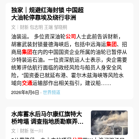
独家｜规避红海封锁 中国超
大油轮停靠埃及绕行非洲
文｜财新 包志明 王端 邹晓桐
油装运。 多位资深油轮
公司
人士此前告诉财新，
胡塞武装封锁曼德海峡后，包括中远海运
集团
、招
商局
集团
在内的中国国资企业所属的油轮已暂停从
沙特装运石油。一位资深航运人士表示，央企需要
统筹评估航行面临的政经风险与船员人身安全风
险，“国资委已就延布港、霍尔木兹海峡等风险水
域向
交通
运输部作出相关指引，建议船……
2026年8月6日 ·
世界频道
水库蓄水后马尔康红旗特大
桥垮塌 调查指地质勘察弄虚
作假
文｜财新 张一川