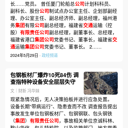
长……党员。 曾任厦门轮船总
公司
计划科科员、
副科长、股份
公司
制试点办公室主任、企划部副经
理、办公室主任、副总经济师、副总经理，福州港
务
集团
有限
公司
副总经理，福建省
交通
运输（控
股）
有限责任公司
副总经理，副董事长、总经理，
福建省港口
集团公司
党委书记、董事长，福建省
交
通
运输
集团公司
党委书记、董事长。 2……
2024年5月29日 ·
政经频道
包钢板材厂爆炸10死84伤 调
查指特种设备安全层层失守
文｜财新 冯华妹
现紧急情况后，无人决策拍板并进行应急处置。
设备长期“带病运行”、隐患查而不改 调查报告提出
事故发生单位包钢板材厂、包钢钢联、包头钢铁
（
集团
）
有限责任公司
，事故相关单位京诚科林、
鞍山华信、包头特检院，以及监管部门、地方党委