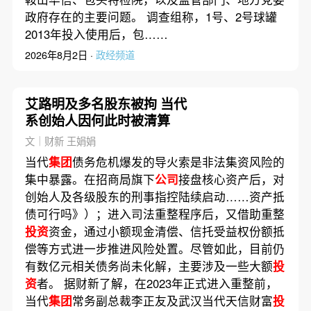
政府存在的主要问题。 调查组称，1号、2号球罐
2013年投入使用后，包……
2026年8月2日 ·
政经频道
艾路明及多名股东被拘 当代
系创始人因何此时被清算
文｜财新 王娟娟
当代
集团
债务危机爆发的导火索是非法集资风险的
集中暴露。在招商局旗下
公司
接盘核心资产后，对
创始人及各级股东的刑事指控陆续启动……资产抵
债可行吗》）；进入司法重整程序后，又借助重整
投资
资金，通过小额现金清偿、信托受益权份额抵
偿等方式进一步推进风险处置。尽管如此，目前仍
有数亿元相关债务尚未化解，主要涉及一些大额
投
资
者。 据财新了解，在2023年正式进入重整前，
当代
集团
常务副总裁李正友及武汉当代天信财富
投