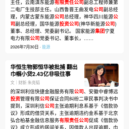
主任，云南滇东能源
有限责任公司
副总工程师兼第
二电厂生技部主任。山西鲁晋王曲发电
公司
副总经
理，内蒙古蒙东能源
公司
总经理，神华四川能源
公
司
副总经理，国华能源
投资公司
(神华新能源
公司
)
董事、总经理、党委副书记。 国家能源
集团
宁夏
电力有限
公司
党委书记、董事长，……
2026年7月30日 ·
能源
华恒生物郭恒华被批捕 翻出
巾帼小贷2.43亿非吸往事
文｜财新 朱亮韬
的深圳利信快捷金融服务有限
公司
、安徽中睿博远
投资
管理有限
公司
保证合同纠纷二审民事判决书中
提到，深圳利信
公司
主张逾期利息系基于《借款协
议》形成的借贷关系，主张逾期违约金系基于北京
弘合柏基金融信息服务
有限责任公司
促成《借款协
议》成立形成的居间关系，因借款人出现逾期，巾