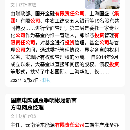
文｜财新 覃敏
由财政部、国开金融
有限责任公司
、上海国盛（
集
团
）有限
公司
、中农工建交五大银行等19名股东共
同持股……进行全面管理，第二层是委托一家专业
化
公司
作为基金的惟一管理人，即华芯
投资
管理
有
限责任公司
，对基金进行
投资
管理。基金
公司
与管
理
公司
之间，通过委托管理协议，界定各自的权利
义务，实现所有权和管理权的分离。 自2014年9月
成立以来，大基金以直接和间接的股权、债权
投资
等形式，扶持了中芯国际、上海华虹、长……
2024年5月27日 ·
科技
国家电网副总季明彬履新南
方电网总经理
文｜财新 赵煊
主任，云南滇东能源
有限责任公司
二期生产准备办