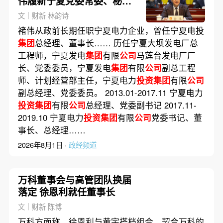
伟履新宁夏党委常委、秘书
长
文｜财新 林韵诗
褚伟从政前长期任职宁夏电力企业，曾任宁夏电投
集团
总经理、董事长…… 历任宁夏大坝发电厂总
工程师，宁夏发电
集团
有限
公司
马莲台发电厂厂
长、党委委员，宁夏发电
集团
有限
公司
副总工程
师、计划经营部主任，宁夏电力
投资集团
有限
公司
副总经理、党委委员。 2013.01-2017.11 宁夏电力
投资集团
有限
公司
总经理、党委副书记 2017.11-
2019.10 宁夏电力
投资集团
有限
公司
党委书记、董
事长、总经理……
2026年8月1日 ·
政经频道
万科董事会与高管团队换届
落定 徐恩利就任董事长
文｜财新 陈博
万科方面称，徐恩利与黄宇搭档组合，契合万科的