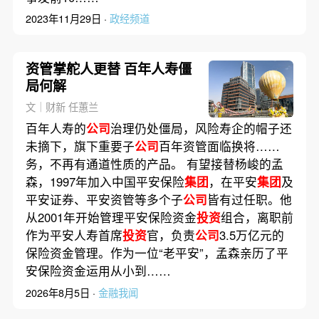
2023年11月29日 ·
政经频道
资管掌舵人更替 百年人寿僵
局何解
文｜财新 任蕙兰
百年人寿的
公司
治理仍处僵局，风险寿企的帽子还
未摘下，旗下重要子
公司
百年资管面临换将……
务，不再有通道性质的产品。 有望接替杨峻的孟
森，1997年加入中国平安保险
集团
，在平安
集团
及
平安证券、平安资管等多个子
公司
皆有过任职。他
从2001年开始管理平安保险资金
投资
组合，离职前
作为平安人寿首席
投资
官，负责
公司
3.5万亿元的
保险资金管理。作为一位“老平安”，孟森亲历了平
安保险资金运用从小到……
2026年8月5日 ·
金融我闻