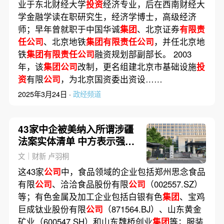
业于东北财经大学
投资
经济专业，后在西南财经大
学金融学读在职研究生，经济学博士，高级经济
师；早年曾就职于中国华诚
集团
、北京证券
有限责
任公司
、北京地铁
集团有限责任公司
，并任北京地
铁
集团有限责任公司
融资规划部副部长。 2003
年，该
集团公司
改制，更名组建北京市基础设施
投
资
有限
公司
，为北京国资委出资设……
2025年3月24日 ·
政经频道
43家中企被美纳入所谓涉疆
法案实体清单 中方表示强烈
谴责（更新）
文｜财新 卢羽桐
这43家
公司
中，食品领域的企业包括郑州思念食品
有限
公司
、洽洽食品股份有限
公司
（002557.SZ）
等；有色金属及加工企业包括白银有色
集团
、宝鸡
巨成钛业股份有限
公司
（871564.BJ）、山东黄金
矿业（600547.SH）和山东魏桥创业
集团
等；服装