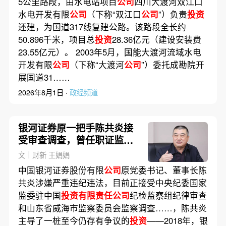
5公里路段，由水电站项目
公司
四川大渡河双江口
水电开发有限
公司
（下称“双江口
公司
”）负责
投资
还建，为国道317线复建公路。该路段全长约
50.896千米，项目总
投资
28.36亿元（建设安装费
23.55亿元）。 2003年5月，国能大渡河流域水电
开发有限
公司
（下称“大渡河
公司
”）委托成勘院开
展国道31……
2026年8月1日 ·
政经频道
银河证券原一把手陈共炎接
受审查调查，曾任职证监会
17年
文｜财新 王娟娟
中国银河证券股份有限
公司
原党委书记、董事长陈
共炎涉嫌严重违纪违法，目前正接受中央纪委国家
监委驻中国
投资有限责任公司
纪检监察组纪律审查
和山东省威海市监察委员会监察调查……，陈共炎
主导了一桩至今仍存有争议的
投资
——2018年，银