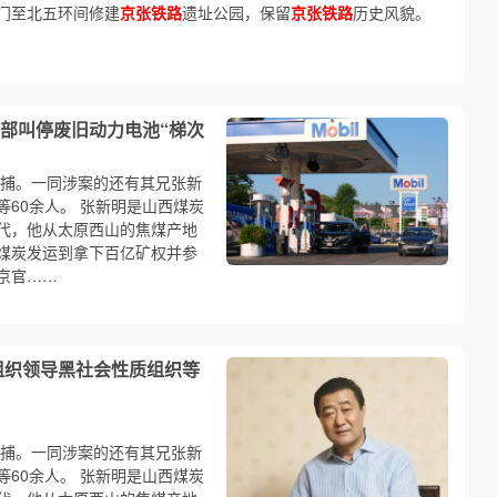
门至北五环间修建
京张铁路
遗址公园，保留
京张铁路
历史风貌。
部叫停废旧动力电池“梯次
批捕。一同涉案的还有其兄张新
60余人。 张新明是山西煤炭
代，他从太原西山的焦煤产地
煤炭发运到拿下百亿矿权并参
京官……
组织领导黑社会性质组织等
批捕。一同涉案的还有其兄张新
60余人。 张新明是山西煤炭