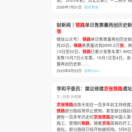
患。 2023年初，河北公安厅“一二把手
2026年7月31日 ·
政经频道
财新闻｜
铁路
单日售票量再创历史新高 
张
微信公众号）
铁路
单日售票量再创历史新高 
月22日，
铁路
售票量达到2695.2万
张
，再
13日至22日，
铁路
已累计发售车票1.99亿
发售10月7日火车票。10月1日至4日，
量再创历史新……
2023年9月23日 ·
财新mini+
李和平委员：建议修建
京张铁路
遗址
文 | 财新 孙丽朝
京张铁路
由詹天佑在一百多年前主持修建
铁路
部分路段将停止使用，甚至部分路段
拥有一百多年历史的
京张铁路
是中国人第
施工、管理的
铁路
，随着
京张
高铁的开工
弱化，部分路段已经开始被拆除。3月6