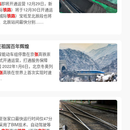
路
即将开通运营 12月29日，新
际
铁路
）将于12月30日开通运
城际
铁路
）宝坻至北辰段也将
、北辰站间最快分别……
证祖国百年辉煌
号智能动车组停靠在京
张
高铁崇
式开通运营，打通服务保障
 2022年1月6日，北京冬奥列
张
高铁在世界上首次实现时速
…
京至张家口最快运行时间仅47分
用了BIM技术、自动驾驶等