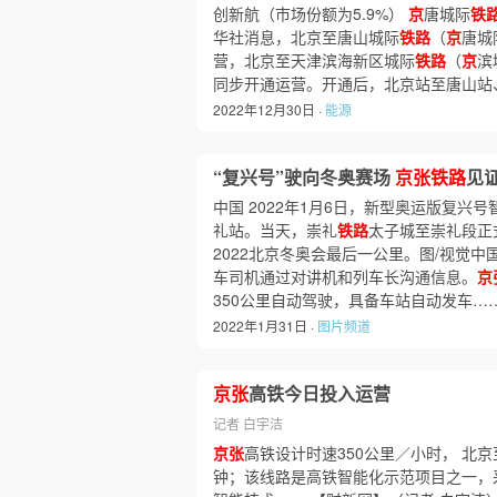
创新航（市场份额为5.9%）
京
唐城际
铁
华社消息，北京至唐山城际
铁路
（
京
唐城
营，北京至天津滨海新区城际
铁路
（
京
滨
同步开通运营。开通后，北京站至唐山站
2022年12月30日 ·
能源
“复兴号”驶向冬奥赛场
京张铁路
见
中国 2022年1月6日，新型奥运版复兴
礼站。当天，崇礼
铁路
太子城至崇礼段正
2022北京冬奥会最后一公里。图/视觉中国
车司机通过对讲机和列车长沟通信息。
京
350公里自动驾驶，具备车站自动发车…
2022年1月31日 ·
图片频道
京张
高铁今日投入运营
记者 白宇洁
京张
高铁设计时速350公里／小时， 北
钟；该线路是高铁智能化示范项目之一，采