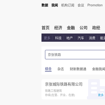
数据
我闻
机构订阅
会议
Promotion
首页
经济
金融
公司
政经
更多
科技
地产
汽车
消费
能
综合
杂志
财新数据通
金融我
京张城际铁路有限公司
铁路工程建筑
存续(在营、开业、在册)
更多