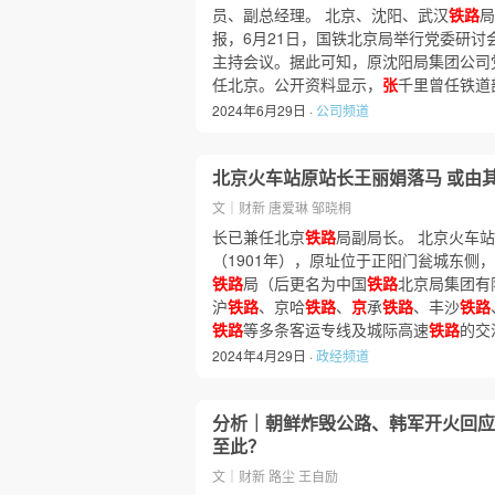
员、副总经理。 北京、沈阳、武汉
铁路
局
报，6月21日，国铁北京局举行党委研讨
主持会议。据此可知，原沈阳局集团公司
任北京。公开资料显示，
张
千里曾任铁道
2024年6月29日 ·
公司频道
北京火车站原站长王丽娟落马 或由
文｜财新 唐爱琳 邹晓桐
长已兼任北京
铁路
局副局长。 北京火车
（1901年），原址位于正阳门瓮城东侧，
铁路
局（后更名为中国
铁路
北京局集团有
沪
铁路
、京哈
铁路
、
京
承
铁路
、丰沙
铁路
铁路
等多条客运专线及城际高速
铁路
的交
2024年4月29日 ·
政经频道
分析｜朝鲜炸毁公路、韩军开火回应
至此？
文｜财新 路尘 王自励