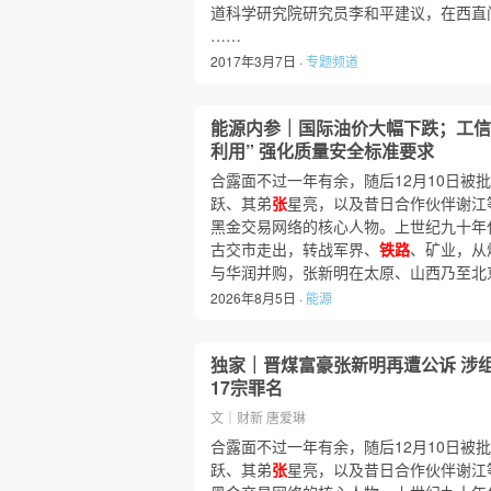
道科学研究院研究员李和平建议，在西直
……
2017年3月7日 ·
专题频道
能源内参｜国际油价大幅下跌；工信
利用” 强化质量安全标准要求
合露面不过一年有余，随后12月10日被
跃、其弟
张
星亮，以及昔日合作伙伴谢江等
黑金交易网络的核心人物。上世纪九十年
古交市走出，转战军界、
铁路
、矿业，从
与华润并购，张新明在太原、山西乃至北
2026年8月5日 ·
能源
独家｜晋煤富豪张新明再遭公诉 涉
17宗罪名
文｜财新 唐爱琳
合露面不过一年有余，随后12月10日被
跃、其弟
张
星亮，以及昔日合作伙伴谢江等