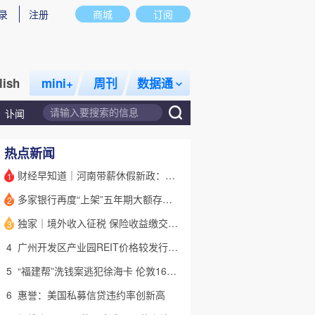
录
注册
商城
订阅
lish
mini+
周刊
数据通
讣闻
热点新闻
财经早知道｜河南带薪休假新政：领导干部带头，全员应休尽休
1
多家银行再度“上架”五年期大额存单 有何考量？
2
话题
特别呈现
私房课
独家｜境外收入征税 保险收益缴交已启动
3
4
广州开发区产业园REIT价格较发行价“腰斩” 底层资产出租率降至67%
5
“福建帮”洗钱案逃犯徐海卡 伦敦16套房拟被英国没收(含视频)
6
惠誉：美国私募信贷违约率创新高