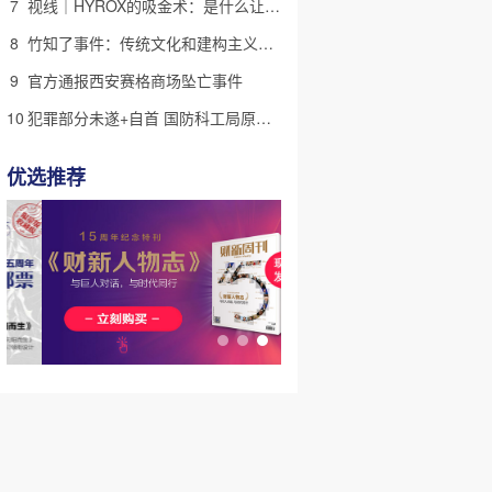
7
视线｜HYROX的吸金术：是什么让中产们甘心“花钱找虐”？
8
竹知了事件：传统文化和建构主义迷思
9
官方通报西安赛格商场坠亡事件
10
犯罪部分未遂+自首 国防科工局原副局长张建华一审获刑10年
优选推荐