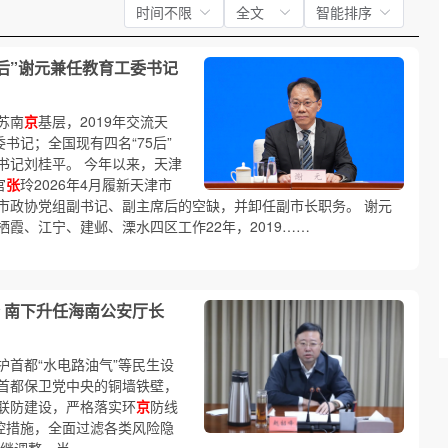
时间不限
全文
智能排序
后”谢元兼任教育工委书记
苏南
京
基层，2019年交流天
书记；全国现有四名“75后”
书记刘桂平。 今年以来，天津
官
张
玲2026年4月履新天津市
市政协党组副书记、副主席后的空缺，并卸任副市长职务。 谢元
霞、江宁、建邺、溧水四区工作22年，2019……
 南下升任海南公安厅长
首都“水电路油气”等民生设
首都保卫党中央的铜墙铁壁，
联防建设，严格落实环
京
防线
控措施，全面过滤各类风险隐