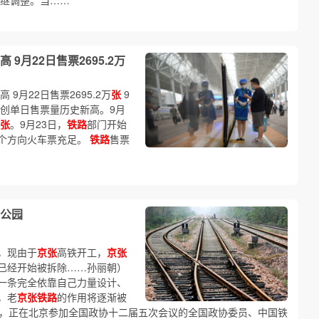
”相继调整。当……
9月22日售票2695.2万
9月22日售票2695.2万
张
9
创单日售票量历史新高。9月
张
。9月23日，
铁路
部门开始
各个方向火车票充足。
铁路
售票
公园
，现由于
京张
高铁开工，
京张
已经开始被拆除……孙丽朝）
一条完全依靠自己力量设计、
，老
京张铁路
的作用将逐渐被
日，正在北京参加全国政协十二届五次会议的全国政协委员、中国铁