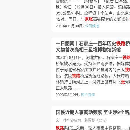
智能技术…… 【财新网】（记者 白宇洁
铁）今日（12月30日）投入运营。该线路
350公里/小时。全程设十个站点，由北
42对。同日，与
京张
高铁配套的支线崇礼
2019年12月30日 ·
公司频道
一日图闻丨石家庄一百年历史
铁路
桥
文物首次亮相三星堆博物馆新馆
2023年8月1日，河北井陉，石家庄一
铁
桥梁被水淹没。受持续降雨影响，据媒体报
位于河北省石家庄市井陉县境内的石太
铁
段。该段
铁路
桥是货运线路桥，大概垮塌
林镇跨甘陶河之上，河流上游有河北
张
河
正太铁路……
2023年8月2日 ·
图片频道
国铁近期人事调动频繁 至少涉9个路
文｜财新 邹晓桐、赵雪杉（实习）
铁路
系统进入新一轮人事集中调整期……