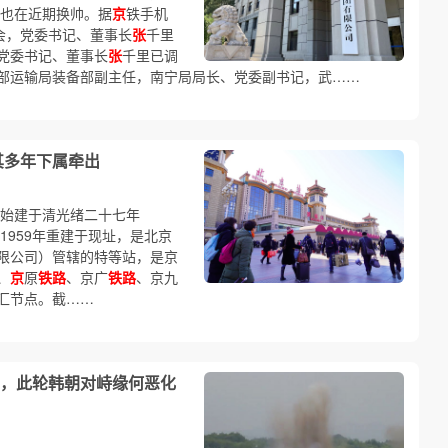
也在近期换帅。据
京
铁手机
会，党委书记、董事长
张
千里
党委书记、董事长
张
千里已调
部运输局装备部副主任，南宁局局长、党委副书记，武……
其多年下属牵出
站始建于清光绪二十七年
1959年重建于现址，是北京
限公司）管辖的特等站，是京
、
京
原
铁路
、京广
铁路
、京九
汇节点。截……
，此轮韩朝对峙缘何恶化