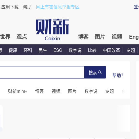
登
应用下载
帮助
网上有害信息举报专区
世界
观点
博客
图片
视频
Eng
源
健康
环科
民生
ESG
数字说
比较
中国改革
专题
搜索
帮助？
闻
财新mini+
博客
视频
图片
数字说
专题
会议