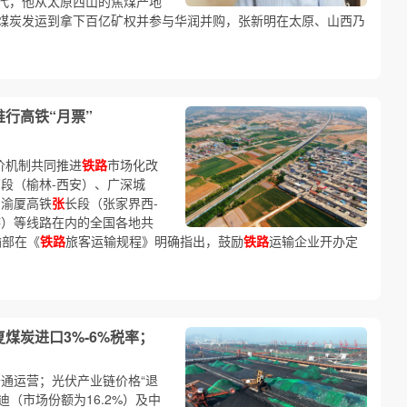
代，他从太原西山的焦煤产地
煤炭发运到拿下百亿矿权并参与华润并购，张新明在太原、山西乃
推行高铁“月票”
价机制共同推进
铁路
市场化改
段（榆林-西安）、广深城
、渝厦高铁
张
长段（张家界西-
憨）等线路在内的全国各地共
输部在《
铁路
旅客运输规程》明确指出，鼓励
铁路
运输企业开办定
复煤炭进口3%-6%税率；
通运营；光伏产业链价格“退
迪（市场份额为16.2%）及中