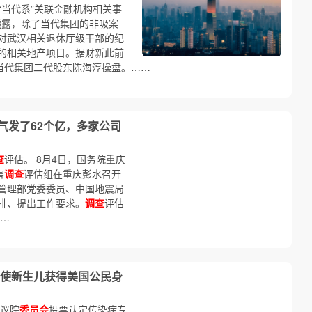
等“当代系”关联金融机构相关事
透露，除了当代集团的非吸案
对武汉相关退休厅级干部的纪
的相关地产项目。据财新此前
的当代集团二代股东陈海淳操盘。……
气发了62个亿，多家公司
查
评估。 8月4日，国务院重庆
害
调查
评估组在重庆彭水召开
管理部党委委员、中国地震局
排、提出工作要求。
调查
评估
……
使新生儿获得美国公民身
参议院
委员会
投票认定传染病专