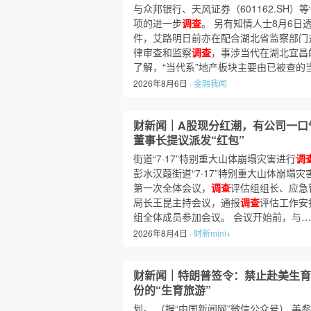
与众邦银行、天风证券（601162.SH）
项的进一步
调查
。 另有知情人士8月6日
件，艾路明日前亦在配合湖北省监察部门
律审查和监察
调查
，事涉当代在湖北宜昌
了解，“当代系”地产板块主要由已被查
2026年8月6日 ·
金融我闻
财新闻｜A股现分红潮，有公司一口
董事长提议派发“红包”
街道“7·17”特别重大山体崩塌灾害进行
调
彭水汉葭街道“7·17”特别重大山体崩塌灾
第一次全体会议，
调查
评估组组长、应急
局长王昆主持会议，通报
调查
评估工作安
组全体成员参加会议。 会议开始前，与
2026年8月4日 ·
财新mini+
财新闻｜特朗普签令：禁止赴美生育
份的“生育旅游”
划。 （据“中国新闻网”微信公众号） 美