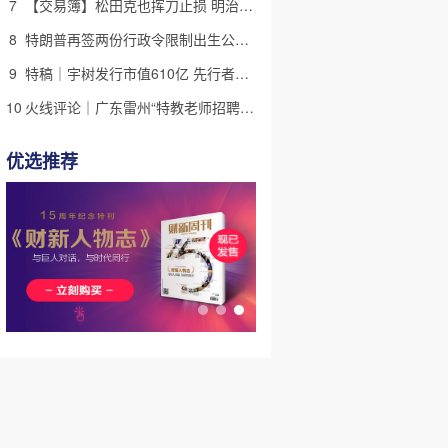
7
【交易簿】松田克也挥刀止损 明治折戟中国乳业
8
特朗普再签两份行政令限制出生公民权 意图打击生育旅游产业(含视频)
9
特稿｜宇树发行市值610亿 先行者的加速和考验
10
火线评论｜广东雷州“特教老师招聘违规”很雷，仍有诸多疑点
优选推荐