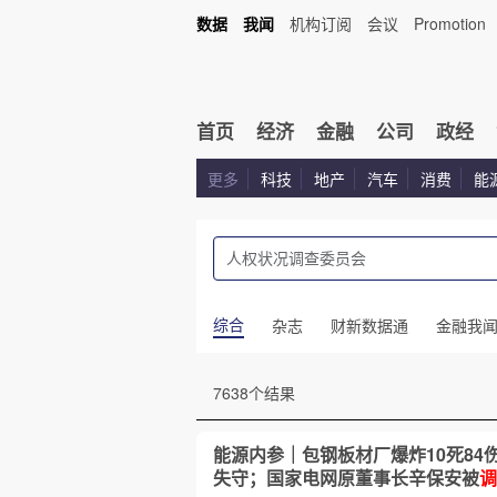
数据
我闻
机构订阅
会议
Promotion
首页
经济
金融
公司
政经
更多
科技
地产
汽车
消费
能
综合
杂志
财新数据通
金融我
7638个结果
能源内参｜包钢板材厂爆炸10死84
失守；国家电网原董事长辛保安被
调