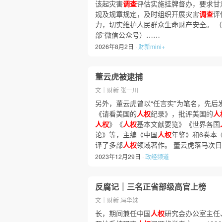
该起灾害
调查
评估实施挂牌督办，要求甘
规及规章规定，及时组织开展灾害
调查
评
力，切实维护人民群众生命财产安全。 （
部”微信公众号）……
2026年8月2日 ·
财新mini+
董云虎被逮捕
文｜财新 张一川
另外，董云虎曾以“任言实”为笔名，先后
《请看美国的
人权
纪录》，批评美国的
人
人权
》《
人权
基本文献要览》《世界各国
论》等，主编《中国
人权
年鉴》和6卷本
译了多部
人权
领域著作。 董云虎落马次日
2023年12月29日 ·
政经频道
反腐记｜三名正省部级高官上榜
文｜财新 冯华妹
长，期间兼任中国
人权
研究会办公室主任