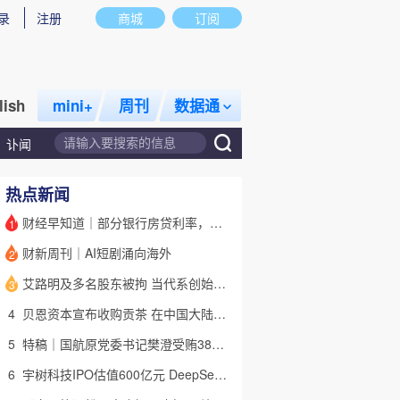
录
注册
商城
订阅
lish
mini+
周刊
数据通
讣闻
热点新闻
财经早知道｜部分银行房贷利率，降至“2字头
1
财新周刊｜AI短剧涌向海外
2
话题
特别呈现
私房课
艾路明及多名股东被拘 当代系创始人因何此时被清算
3
4
贝恩资本宣布收购贡茶 在中国大陆无法注册商标后退出市场
5
特稿｜国航原党委书记樊澄受贿3847万元二审待宣判 否认大多数指控
6
宇树科技IPO估值600亿元 DeepSeek参与战略配售