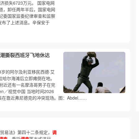
济损失6723万元。 国家电网
报道，卸任两年半后，国家电网
纪委国家监委纪律审查和监察
发布了上述消息。辛保安于
民潮撕裂西班牙飞地休达
23岁的阿尔及利亚移民西德·艾
塔拉哈尔海滩后立即瘫倒在地。
附近还有一名摩洛哥男子在完
en／视觉中国 当地时间2026
在靠近弗尼德克的冲突现场。图：Abdel……
外贸易法》第四十二条规定，
调
调查
、委托
调查
等方式进行。