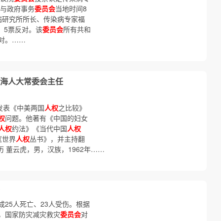
全与政府事务
委员会
当地时间8
病研究所所长、传染病专家福
、5票反对。该
委员会
所有共和
对。……
海人大常委会主任
发表《中美两国
人权
之比较》
权
问题。他著有《中国的妇女
人权
约法》《当代中国
人权
《世界
人权
丛书》，并主持翻
历 董云虎，男，汉族，1962年……
25人死亡、23人受伤。根据
，国家防灾减灾救灾
委员会
对