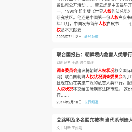
曾出席公开活动…… 董云虎是中国最早
一，1990年即出版《世界
人权
约法总览》
研究禁区。他还是中国第一份
人权
白皮书
年11月，中国发布首部
人权
白皮书——《
权
基本文献要……
2023年7月12日 ·
政经频道
联合国报告：朝鲜境内危害人类罪行
财新记者 王晶 综合整理
调查委员会
建议将朝鲜
人权状况
移交国际
网】联合国朝鲜
人权状况调查委员会
2月
且现在仍在实施广泛的危害人类罪行。报
人权状况
移交给国际刑事法院审理。 这
行……
2014年2月18日 ·
世界频道
艾路明及多名股东被拘 当代系创始
文｜财新 王娟娟