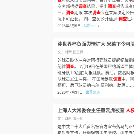
商务部根据
调查
结果，提出
调查
报告或者
三、
调查
期限 本次
调查
应在立案决定公告
况下可延长。 四、查阅公开信息
调查
过
2026年8月5日 ·
财新mini+
涉世界杯负面舆情扩大 米莱下令可驱
文｜财新 侯吴婷
的球员肢体冲突对阿根廷球员提起纪律指
纪律
调查
。 7月19日在美国纽约新泽西
班牙队1:0战胜阿根廷队。赛后，数名阿
队球员发生冲突。 在国际足联
调查
中，阿
德斯、后卫球员纳韦尔·莫利纳、助理……
2026年7月31日 ·
世界频道
上海人大常委会主任董云虎被查
人
文︱财新 张一川
是中共二十大后首名被官方宣布落马的正
与对外宣传，仕途辗转中央党校、中央外宣