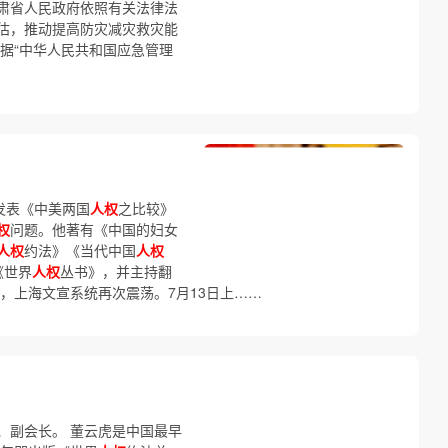
肃省人民政府依照有关法律法
估，推动提高防灾减灾救灾能
据“中华人民共和国应急管理
发表《中美两国
人权
之比较》
权
问题。他著有《中国的妇女
人权
约法》《当代中国
人权
《世界
人权
丛书》，并主持翻
，上海文宣系统再次震荡。7月13日上……
、副会长。 董云虎是中国最早