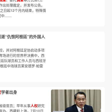
作出处理裁定，并发布公告。
之日起12个月内结束，特殊情
程中……
逐“仇恨阿根廷”的外国人
控，并对阿根廷足协启动多项
体育场进行的世界杯决赛中，西
根廷队球员和工作人员与西班牙
根廷中场球员莱安德罗·帕雷
权
学者出身
省级官员；早年从事
人权
研究
办、西藏和上海，7月10日