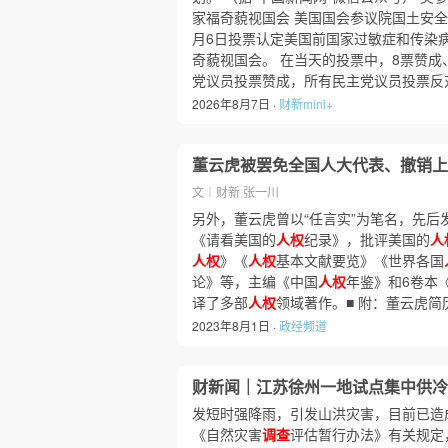
家福奇藐视国会 美国国会参议院国土安
月6日投票认定美国前国家过敏症和传染
奇藐视国会。 在当天的投票中，8票赞成
党议员投票赞成，所有民主党议员投票反
2026年8月7日 ·
财新mini+
董云虎被罢免全国人大代表、撤销上
文︱财新 张一川
另外，董云虎曾以“任言实”为笔名，先后
《请看美国的
人权
纪录》，批评美国的
人
人权
》《
人权
基本文献要览》《世界各国
论》等，主编《中国
人权
年鉴》和6卷本
译了多部
人权
领域著作。■ 附：董云虎简
2023年8月1日 ·
政经频道
财新闻｜江苏徐州一地试点集中供冷
发短时强降雨，引发山洪灾害，目前已造成
《自然灾害
调查
评估暂行办法》有关规定