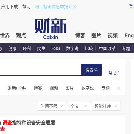
登
应用下载
帮助
网上有害信息举报专区
世界
观点
博客
图片
视频
Eng
源
健康
环科
民生
ESG
数字说
比较
中国改革
专题
搜索
帮助？
闻
财新mini+
博客
视频
图片
数字说
专题
会议
时间不限
全文
智能排序
伤
调查
指特种设备安全层层
查