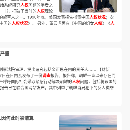
开始系统研究
人权
问题的学者之
一书，打破了当时的
人权
理论
的起草人之一。1990年底，美国发表报告指责中国
人权状况
；次
中国的
人权状况
》。 另外，董云虎著有《中国的妇女
人权
》《
人
严重
刑事法院审理，提出追究包括金正恩在内的责任人…… 【财新
17日在日内瓦发布了一份
调查
报告。报告称，朝鲜一直以来存在而
告呼吁国际社会采取紧急行动解决朝鲜的
人权
问题，包括将该国的
份报告已在联合国网站发布，其中列举了朝鲜当局犯下的反人类罪
人因何此时被清算