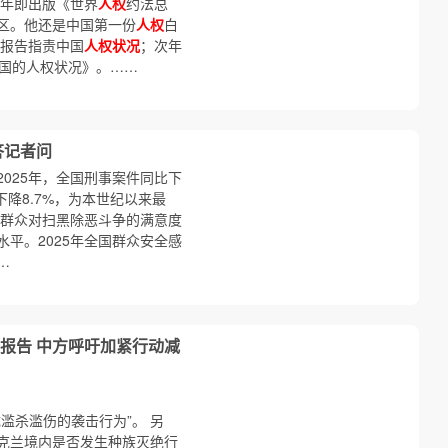
0年即出版《世界
人权
约法总
区。他还是中国第一份
人权
白
表报告指责中国
人权状况
；次年
国的人权状况》。……
答记者问
025年，全国刑事案件同比下
下降8.7%，为本世纪以来最
民群众对扫黑除恶斗争的满意度
高水平。2025年全国群众安全感
…
报告 中方呼吁加紧行动减
滥杀滥伤的袭击行为”。 另
克兰境内是否发生种族灭绝行