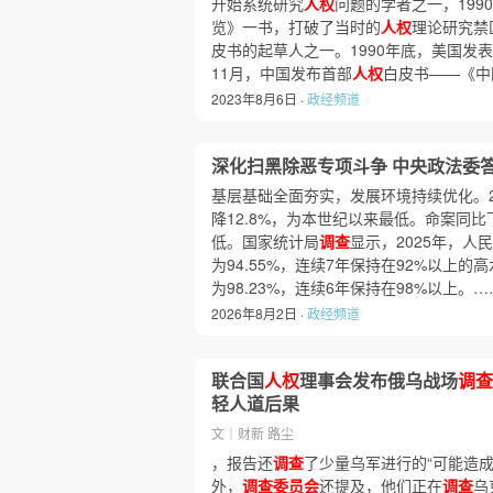
开始系统研究
人权
问题的学者之一，199
览》一书，打破了当时的
人权
理论研究禁
皮书的起草人之一。1990年底，美国发
11月，中国发布首部
人权
白皮书——《中
2023年8月6日 ·
政经频道
深化扫黑除恶专项斗争 中央政法委
基层基础全面夯实，发展环境持续优化。2
降12.8%，为本世纪以来最低。命案同比
低。国家统计局
调查
显示，2025年，人
为94.55%，连续7年保持在92%以上的
为98.23%，连续6年保持在98%以上。…
2026年8月2日 ·
政经频道
联合国
人权
理事会发布俄乌战场
调查
轻人道后果
文｜财新 路尘
，报告还
调查
了少量乌军进行的“可能造成
外，
调查委员会
还提及，他们正在
调查
乌