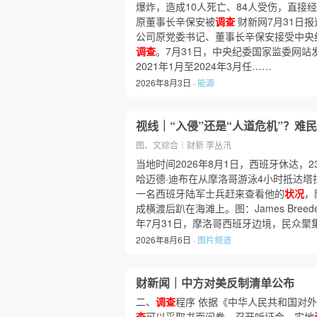
爆炸，造成10人死亡、84人受伤，直接经
原董事长辛保安被
调查
财新网7月31日
公司原党委书记、董事长辛保安接受中央
调查
。7月31日，中央纪委国家监委网站
2021年1月至2024年3月任……
2026年8月3日 ·
能源
视线｜“入侵”还是“人道危机”？难
图、文综合｜财新 李丛汛
当地时间2026年8月1日，西班牙休达，
哈迈德·迪布在从摩洛哥游泳4小时抵达
一名西班牙陆军士兵赶来查看他的
状况
，
成横渡后趴在海滩上。图：James Breed
年7月31日，摩洛哥西班牙边境，民众聚集
2026年8月6日 ·
图片频道
财新闻｜中方对美反制清单公布
二、
调查
程序 依据《中华人民共和国对
查
可以采取书面问卷、召开听证会、实地