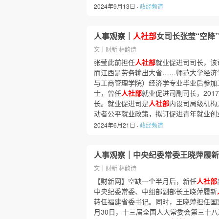
2024年9月13日 ·
政经频道
人事观察｜
人社部
女司长张莹“空降
文｜财新 林韵诗
张莹此前担任
人社部
就业促进司司长，该
而江西是劳务输出大省……师范大学经济学
与工商管理学院）经济学专业毕业后参加
士，曾任
人社部
就业促进司副司长，201
长。就业促进司是
人社部
内设司局级机构
动者公平就业政策，拟订促进青年就业创
2024年6月21日 ·
政经频道
人事观察｜中央纪委常委王晓萍履新
文｜财新 林韵诗
【财新网】空缺一个半月后，新任
人社部
中央纪委常委、中组部副部长王晓萍履新
转任福建省委书记。同时，王晓萍担任国家
月30日，十三届全国人大常委会第三十