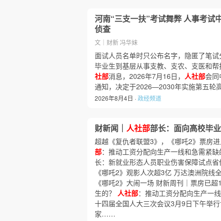
河南“三支一扶”考试舞弊 人事考试
侦查
文｜财新 冯华妹
面试人员名单时只公布名字，隐匿了笔试分
毕业生到基层从事支教、支农、支医和帮
社部
消息，2026年7月16日，
人社部
会同
通知，决定于2026—2030年实施第五
2026年8月4日 ·
政经频道
财新闻｜
人社部
部长：面向高校毕业
超越《复仇者联盟3》，《哪吒2》票房进
部
：推动工资分配向生产一线和急需紧缺
长：新就业形态人员职业伤害保障试点省
《哪吒2》观影人次超3亿 万达澳洲院线全
《哪吒2》大闹一场 财新周刊｜票房已超
生的？
人社部
：推动工资分配向生产一线
十四届全国人大三次会议3月9日下午举
家……