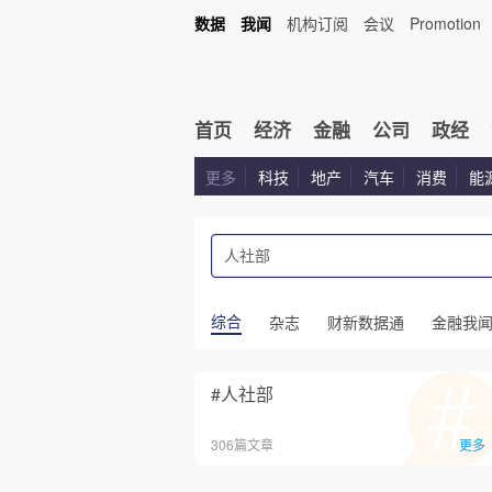
数据
我闻
机构订阅
会议
Promotion
首页
经济
金融
公司
政经
更多
科技
地产
汽车
消费
能
综合
杂志
财新数据通
金融我
#人社部
306篇文章
更多