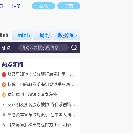
录
注册
商城
订阅
lish
mini+
周刊
数据通
讣闻
热点新闻
财经早知道｜部分银行房贷利率，降至“2字头
1
特稿｜国航原党委书记樊澄受贿3847万元二审待宣判 否认大多数指控
2
话题
特别呈现
私房课
财新周刊｜AI短剧涌向海外
3
4
艾路明及多名股东被拘 当代系创始人因何此时被清算
5
贝恩资本宣布收购贡茶 在中国大陆无法注册商标后退出市场
6
【交易簿】松田克也挥刀止损 明治折戟中国乳业