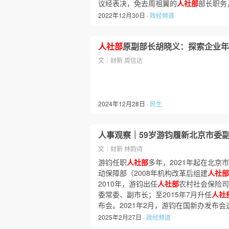
议经表决，免去周祖翼的
人社部
部长职务
2022年12月30日 ·
政经频道
人社部
原副部长胡晓义：探索企业年
文｜财新 周信达
2024年12月28日 ·
民生
人事观察｜59岁游钧履新北京市委
文｜财新 林韵诗
游钧任职
人社部
多年，2021年起在北京
动保障部（2008年机构改革后组建
人社部
2010年，游钧出任
人社部
农村社会保险司
委常委、副市长；至2015年7月升任
人社
布会。2021年2月，游钧在国新办发布会
2025年2月27日 ·
政经频道