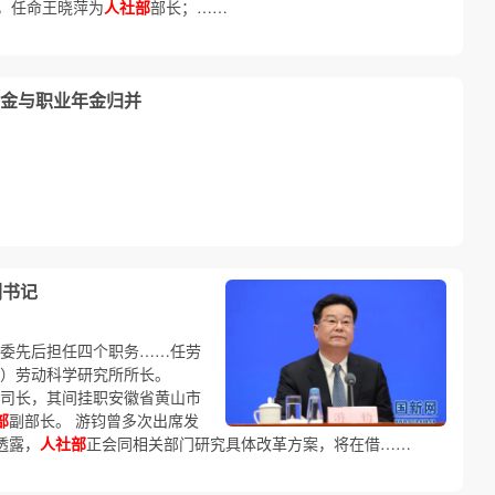
，任命王晓萍为
人社部
部长；……
金与职业年金归并
副书记
市委先后担任四个职务……任劳
）劳动科学研究所所长。
司长，其间挂职安徽省黄山市
部
副部长。 游钧曾多次出席发
透露，
人社部
正会同相关部门研究具体改革方案，将在借……