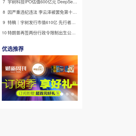
7
宇树科技IPO估值600亿元 DeepSeek参与战略配售
8
因严重违纪违法 李云泽被罢免第十四届全国人大代表职务
9
特稿｜宇树发行市值610亿 先行者的加速和考验
10
特朗普再签两份行政令限制出生公民权 意图打击生育旅游产业(含视频)
优选推荐