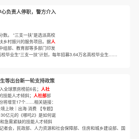
中心负责人停职，警方介入
数。 “三支一扶”是选派高校
扶乡村振兴的服务项目。据
人
中组部、教育部等多部门印发
轮高校毕业生“三支一扶”计划，每年招募3.64万名高校毕业生……
生等出台新一轮支持政策
入全球票房榜前6名；
人社
的技能人才倾斜；
人社部
部
份将增至17个……相关链接：
境上映｜出海·消费 【专题】
130亿元的《哪吒2》是如何诞
和急需紧缺的技能人才倾斜
行记者会，民政部、人力资源和社会保障部、住房和城乡建设部、国