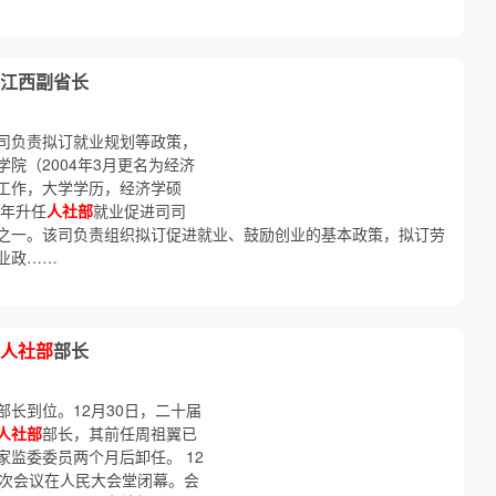
”江西副省长
司负责拟订就业规划等政策，
院（2004年3月更名为经济
工作，大学学历，经济学硕
7年升任
人社部
就业促进司司
之一。该司负责组织拟订促进就业、鼓励创业的基本政策，拟订劳
业政……
人社部
部长
部长到位。12月30日，二十届
人社部
部长，其前任周祖翼已
监委委员两个月后卸任。 12
八次会议在人民大会堂闭幕。会