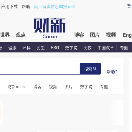
登
应用下载
帮助
网上有害信息举报专区
世界
观点
博客
图片
视频
Eng
源
健康
环科
民生
ESG
数字说
比较
中国改革
专题
搜索
帮助？
闻
财新mini+
博客
视频
图片
数字说
专题
会议