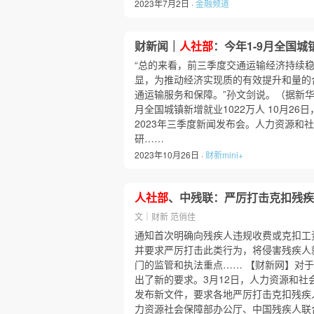
2023年7月2日 ·
金融频道
财新闻｜
人社部
：今年1-9月全国城
“总的来看，前三季度交通运输经济持续
显，为推动经济实现质的有效提升和量的
通运输服务和保障。”孙文剑说。（据新
月全国城镇新增就业1022万人 10月2
2023年三季度新闻发布会。人力资源和
研……
2023年10月26日 ·
财新mini+
人社部
、中残联：严厉打击克扣残
文｜财新 范俏佳
通知首次明确向残疾人违规收费或克扣工资
并要求严厉打击此类行为，将侵害残疾人
门的监管和执法重点…… 【财新网】对
出了新的要求。3月12日，人力资源和社
发布新文件，要求各地严厉打击克扣残疾
力资源社会保障部办公厅、中国残疾人联