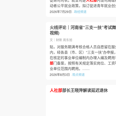
促进司司长。就业司是
人社部
内设司局级
动者公平就业政策，拟订促进青年就业创
2026年7月29日 ·
政经频道
火线评论｜河南省“三支一扶”考试
视频)
文｜财新 周东旭
贴，对服务期满考核合格人员自愿留在服
内，经各县（市、区）“三支一扶”办申报
在核定的事业单位编制内办理入编及聘用
部
门备案，按照有关规定落实岗位、工资
业单位范围内聘用。……
2026年8月3日 ·
观点频道
人社部
部长王晓萍解读延迟退休