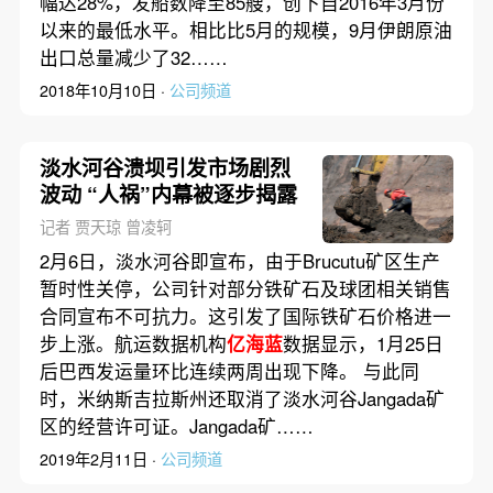
幅达28%，发船数降至85艘，创下自2016年3月份
以来的最低水平。相比比5月的规模，9月伊朗原油
出口总量减少了32……
2018年10月10日 ·
公司频道
淡水河谷溃坝引发市场剧烈
波动 “人祸”内幕被逐步揭露
记者 贾天琼 曾凌轲
2月6日，淡水河谷即宣布，由于Brucutu矿区生产
暂时性关停，公司针对部分铁矿石及球团相关销售
合同宣布不可抗力。这引发了国际铁矿石价格进一
步上涨。航运数据机构
亿海蓝
数据显示，1月25日
后巴西发运量环比连续两周出现下降。 与此同
时，米纳斯吉拉斯州还取消了淡水河谷Jangada矿
区的经营许可证。Jangada矿……
2019年2月11日 ·
公司频道