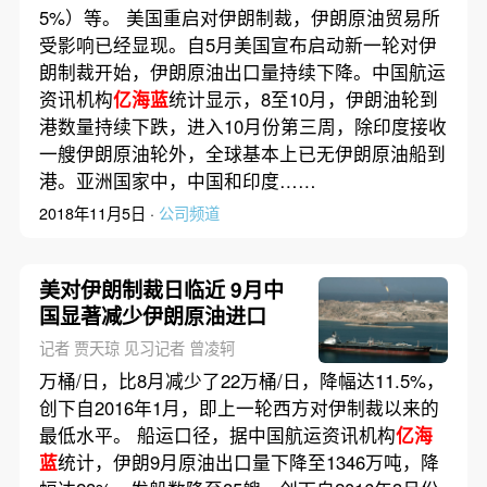
5%）等。 美国重启对伊朗制裁，伊朗原油贸易所
受影响已经显现。自5月美国宣布启动新一轮对伊
朗制裁开始，伊朗原油出口量持续下降。中国航运
资讯机构
亿海蓝
统计显示，8至10月，伊朗油轮到
港数量持续下跌，进入10月份第三周，除印度接收
一艘伊朗原油轮外，全球基本上已无伊朗原油船到
港。亚洲国家中，中国和印度……
2018年11月5日 ·
公司频道
美对伊朗制裁日临近 9月中
国显著减少伊朗原油进口
记者 贾天琼 见习记者 曾凌轲
万桶/日，比8月减少了22万桶/日，降幅达11.5%，
创下自2016年1月，即上一轮西方对伊制裁以来的
最低水平。 船运口径，据中国航运资讯机构
亿海
蓝
统计，伊朗9月原油出口量下降至1346万吨，降