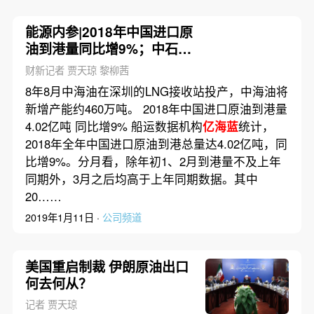
能源内参|2018年中国进口原
油到港量同比增9%；中石油
与烟台港合资投建LNG接收
财新记者 贾天琼 黎柳茜
站
8年8月中海油在深圳的LNG接收站投产，中海油将
新增产能约460万吨。 2018年中国进口原油到港量
4.02亿吨 同比增9% 船运数据机构
亿海蓝
统计，
2018年全年中国进口原油到港总量达4.02亿吨，同
比增9%。分月看，除年初1、2月到港量不及上年
同期外，3月之后均高于上年同期数据。其中
20……
2019年1月11日 ·
公司频道
美国重启制裁 伊朗原油出口
何去何从？
记者 贾天琼