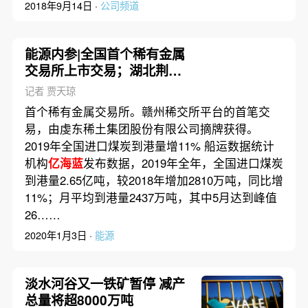
2018年9月14日 ·
公司频道
能源内参|全国首个稀有金属
交易所上市交易；湖北荆州
谋建煤化工基地
记者 贾天琼
首个稀有金属交易所。赣州稀交所平台的首笔交
易，由虔东稀土集团股份有限公司摘牌获得。
2019年全国进口煤炭到港量增11% 船运数据统计
机构
亿海蓝
发布数据，2019年全年，全国进口煤炭
到港量2.65亿吨，较2018年增加2810万吨，同比增
11%；月平均到港量2437万吨，其中5月达到峰值
26……
2020年1月3日 ·
能源
淡水河谷又一铁矿暂停 减产
总量将超8000万吨