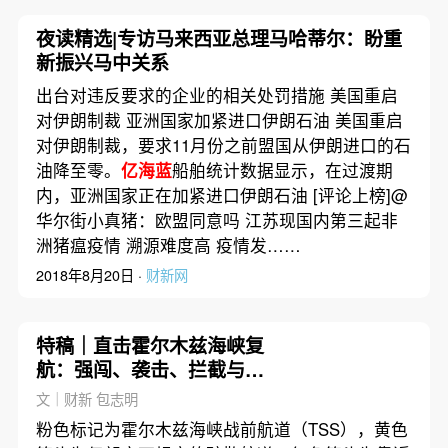
夜读精选|专访马来西亚总理马哈蒂尔：盼重
新振兴马中关系
出台对违反要求的企业的相关处罚措施 美国重启
对伊朗制裁 亚洲国家加紧进口伊朗石油 美国重启
对伊朗制裁，要求11月份之前盟国从伊朗进口的石
油降至零。
亿海蓝
船舶统计数据显示，在过渡期
内，亚洲国家正在加紧进口伊朗石油 [评论上榜]@
华尔街小真猪：欧盟同意吗 江苏现国内第三起非
洲猪瘟疫情 溯源难度高 疫情发……
2018年8月20日 ·
财新网
特稿｜直击霍尔木兹海峡复
航：强闯、袭击、拦截与运
气
文｜财新 包志明
粉色标记为霍尔木兹海峡战前航道（TSS），黄色