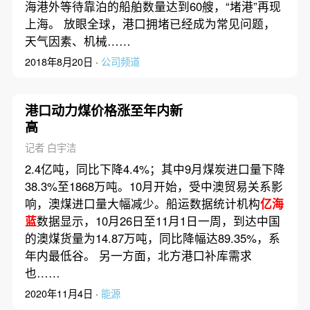
海港外等待靠泊的船舶数量达到60艘，“堵港”再现
上海。 放眼全球，港口拥堵已经成为常见问题，
天气因素、机械……
2018年8月20日 ·
公司频道
港口动力煤价格涨至年内新
高
记者 白宇洁
2.4亿吨，同比下降4.4%；其中9月煤炭进口量下降
38.3%至1868万吨。10月开始，受中澳贸易关系影
响，澳煤进口量大幅减少。船运数据统计机构
亿海
蓝
数据显示，10月26日至11月1日一周，到达中国
的澳煤货量为14.87万吨，同比降幅达89.35%，系
年内最低谷。 另一方面，北方港口补库需求
也……
2020年11月4日 ·
能源