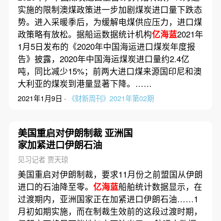
实施的限制澳煤政策进一步加剧煤炭进口量下跌态
势。进入采暖季后，为缓解电煤供应压力，进口煤
政策略有放松。据船运数据统计机构
亿海蓝
2021年
1月5日发布的《2020年中国海运进口煤炭年度报
告》披露，2020年中国海运煤炭进口量约2.4亿
吨，同比减少15%；前两大进口煤来源国印尼和澳
大利亚的煤炭到港量显著下降。……
2021年1月9日 ·
《财新周刊》2021年第02期
美国重启对伊朗制裁 亚洲国
家加紧进口伊朗石油
见习记者 贾天琼
美国重启对伊朗制裁，要求11月份之前盟国从伊朗
进口的石油降至零。
亿海蓝
船舶统计数据显示，在
过渡期内，亚洲国家正在加紧进口伊朗石油……1
月初如期实施，而在制裁生效前的这段过渡时期，