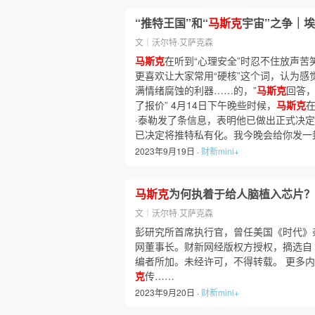
“推特王国”和“
马斯克
宇宙”之争｜埃
文｜沃尔特·艾萨克森
马斯克
在听到“心理安全”时忍不住放声
更喜欢让大家常用“硬核”这个词，认为感
满情绪腐蚀的利器……的，”
马斯克
回答，
了报价” 4月14日下午晚些时候，
马斯克
·泰勒发了条信息，表明他已做出正式决
已决定将推特私有化。我今晚会给你发一封
2023年9月19日 ·
财新mini+
马斯克
为何执着于给人脑植入芯片？
文｜沃尔特·艾萨克森
彭研究所首席执行官，曾任美国《时代》
网董事长。财新网经版权方授权，摘选自
编者所加。未经许可，不得转载。 更多
克
传……
2023年9月20日 ·
财新mini+