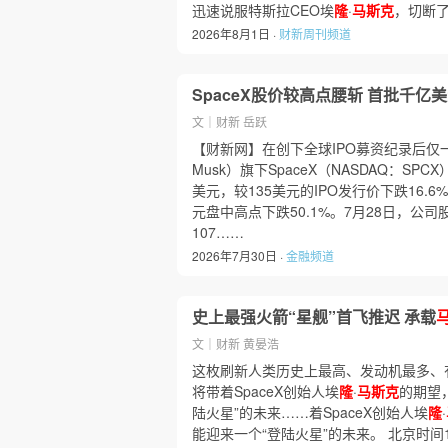
迅速说服特斯拉CEO埃
隆
·
马斯克
，切断
2026年8月1日 ·
财新周刊频道
SpaceX股价较高点腰斩 首批千亿
文｜财新 岳跃
【财新网】在创下全球IPO募资纪录后仅
Musk）旗下SpaceX（NASDAQ：SPCX
美元，较135美元的IPO发行价下跌16.6%
元盘中高点下跌50.1%。7月28日，公
107……
2026年7月30日 ·
金融频道
史上最强火箭“星舰”首飞推迟 承载
文｜财新 黄晏浩
这枚刷新人类历史上最高、发动机最多、有
将带着SpaceX创始人埃
隆
·
马斯克
的期望
陆火星”的未来……着SpaceX创始人埃
隆
·
能迎来一个“登陆火星”的未来。 北京时间