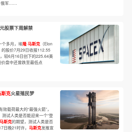
了俄军……
美元股票下周解禁
一个多月，埃
隆
·
马斯克
（Elon
）的股价7月29日收报112.55
，较6月16日创下的225.64美
司股价盘中还曾跌至最低点
马斯克
火星殖民梦
效载荷最大的“最强火箭”，
，测试人类是否能迎来一个“登
马斯克
的期望，测试人类是否
17日晚21时许，
马斯克
发推宣