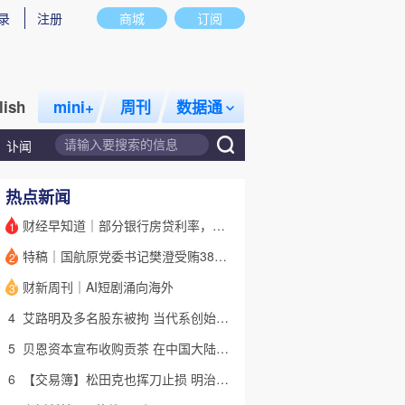
录
注册
商城
订阅
lish
mini+
周刊
数据通
讣闻
热点新闻
财经早知道｜部分银行房贷利率，降至“2字头
1
特稿｜国航原党委书记樊澄受贿3847万元二审待宣判 否认大多数指控
2
话题
特别呈现
私房课
财新周刊｜AI短剧涌向海外
3
4
艾路明及多名股东被拘 当代系创始人因何此时被清算
5
贝恩资本宣布收购贡茶 在中国大陆无法注册商标后退出市场
6
【交易簿】松田克也挥刀止损 明治折戟中国乳业