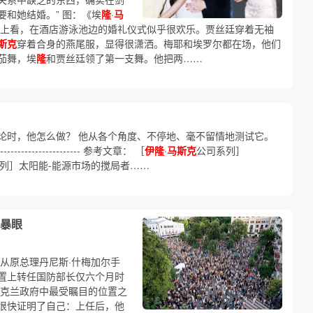
和她结婚。” 图：《埃
隆
·
马
面上看，在酒店游泳池边的婚礼仪式似乎很欢乐。贾丝廷穿着无袖
斯克
穿着合身的燕尾服，显得很潇洒。梅耶和埃罗尔都在场，他们
茄舞，埃
隆
和贾丝廷领了第一支舞。他把两……
论时，他怎么做？ 他从各个角度、不停地、毫不留情地测试它。
------------------- 参考文章： ［
伊隆
·
马斯克
公司系列］
列］太阳能-能源市场的搅局者……
暴眼
从原总理丹尼斯·什梅加尔手
置上转任国防部长仅六个月时
乌克兰政府中最受瞩目的位置之
很快证明了自己：上任后，他