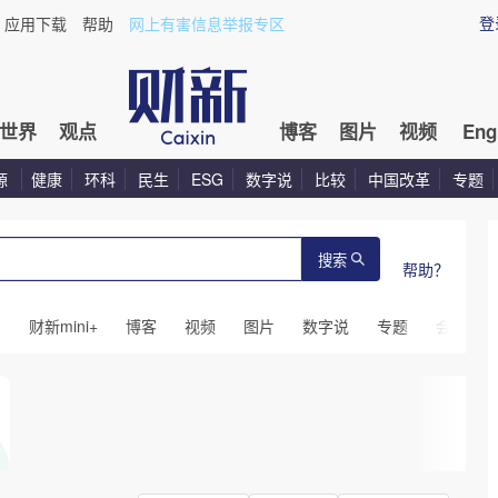
登
应用下载
帮助
网上有害信息举报专区
世界
观点
博客
图片
视频
Eng
源
健康
环科
民生
ESG
数字说
比较
中国改革
专题
搜索
帮助？
闻
财新mini+
博客
视频
图片
数字说
专题
会议