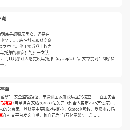
小说
e”，他到底是想警示民众，还是在
中”？…… 站在科技和财富巅
会之中了。他正接近登上权力
乌托邦的和疯狂的》一文认
而且几乎让人感觉反乌托邦（dystopia）”。文章提到：X的“探
运营，……
存单
亿富翁”；安全监管缺位，申通遭国家邮政局立案核查……面压实企
马斯克
7月单月身家缩水3630亿美元（约合人民币2.45万亿元），
人的总身家。其财富主要绑定特斯拉、SpaceX股权，受资本市场
克
在社交平台发文自嘲，称自己为“前万亿富翁”。 近……