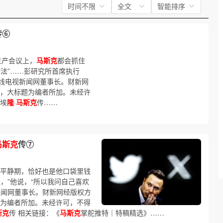
时间不限
全文
智能排序
传⑥
生产会议上，
马斯克
都会抓住
法”……彭研究所首席执行
线电视新闻网董事长。财新网
，大标题为编者所加。未经许
】埃
隆
·
马斯克
传……
马斯克
传⑦
的平静期，恰好也是他口袋里钱
，”他说，“所以我问自己喜欢
…闻网董事长。财新网经版权方
为编者所加。未经许可，不得
斯克
传 相关链接：《
马斯克
掌舵推特｜特稿精选》……