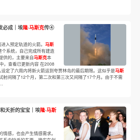
发必成｜埃
隆
·
马斯克
传④
面进入预定轨道的火箭。
马斯
整个系统，自己完成所有建造
提供的，主要来自
马斯克
本
载中，查看已更新内容 在2008
队设定了六周内将新火箭运到夸贾林岛的最后期限。这似乎是
马斯
试射间隔了12个月，第二次和第三次又间隔了17个月。由于不需
…
姻和夭折的宝宝｜埃
隆
·
马斯
的情感，也会产生情感需求。
关系中缺乏的东西，确实在剑