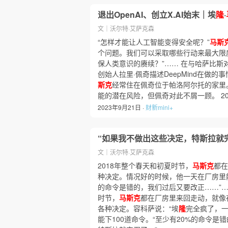
退出OpenAI、创立X.AI始末｜埃
隆
·
文｜沃尔特·艾萨克森
“怎样才能让人工智能变得安全呢？”
马斯
个问题。我们可以采取哪些行动来最大限
保人类意识的赓续？”…… 在与哈萨比斯
创始人拉里·佩奇描述DeepMind在做的
斯克
经常住在佩奇位于帕洛阿尔托的家里
能的潜在风险，但佩奇对此不屑一顾。 20
2023年9月21日 ·
财新mini+
“如果我不做出这些决定，特斯拉就
文｜沃尔特·艾萨克森
2018年整个春天和初夏时节，
马斯克
都在
种决定。情况好的时候，他一天在厂房里能下
的命令是错的，我们过后又要改正……”……
时节，
马斯克
都在厂房里来回走动，就像
各种决定。容科萨说：“埃
隆
完全疯了，一
能下100道命令。“至少有20%的命令是