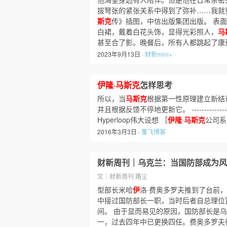
拔弩张的紧张关系中得到了弥补……我就要
斯克
传》插图，中信出版集团出版。 表
白裙，戴着白花头饰，显得光彩照人，
马
甚至合了影。晚餐后，所有人都跳起了康
2023年9月13日 ·
财新mini+
伊隆
·
马斯克
怎样思考
所以，当
马斯克
根据第一性原理建立新结
并且根据反馈不停地更新它。 ------------------
Hyperloop伟大设想 ［
伊隆
·
马斯克
公司系
2016年3月3日 ·
董飞博客
财新周刊｜乌克兰：当国防部成为风
文｜财新周刊 路尘
型部长米哈
伊
洛·费奥多罗夫推到了台前，
中接过国防部长一职，当时后者自总理位
间。 由于显而易见的原因，国防部长是
一，过去四年中已更换四任。费奥多罗夫