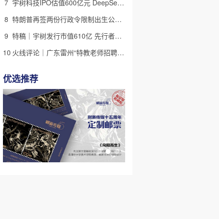
7
宇树科技IPO估值600亿元 DeepSeek参与战略配售
8
特朗普再签两份行政令限制出生公民权 意图打击生育旅游产业(含视频)
9
特稿｜宇树发行市值610亿 先行者的加速和考验
10
火线评论｜广东雷州“特教老师招聘违规”很雷，仍有诸多疑点
优选推荐