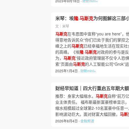
2023年9月18日 ·
财新mini+
米琴：埃
隆
·
马斯克
为何图解这三部
文｜米琴
马斯克
在韦恩图中宣称“you are her
得意地告诉民众“你们已处于我们的掌控之
峰之上的
马斯克
已经幸福地生活在现实社
的高峰。《埃
隆
·
马斯克
对政府的参与是反
为，
马斯克
“接近政府管理层不仅令人恐惧，
索”页面由
马斯克
的人工智能公司“Grok”
2025年1月4日 ·
财新mini+
财经早知道｜四大行重启五年期大额
推荐：身家大幅缩水，
马斯克
自称“前万
业主体责任。 福布斯最新富豪榜单显示，
缩水规模超过全球第2‑10名富豪中任意一
影响波动巨大。面对财富大幅回撤，
马斯
2026年8月4日 ·
金融频道