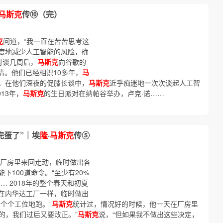
马斯克
传⑩（完）
克
问道，“我一直在苦苦思考这
度地减少人工智能的风险，确
对谈几周后，
马斯克
向谷歌的
事情。他们已经相识10多年，
马
。在他们深夜的促膝长谈中，
马斯克
近乎痴迷地一次次谈起人工智
13年，
马斯克
的生日派对在纳帕谷举办，卢克·诺……
完蛋了”｜埃
隆
·
马斯克
传⑤
厂房里来回走动，临时做出各
100道命令。“至少有20%
 2018年的整个春天和初夏
在内华达工厂一样，临时做出
个个工位地跑。”
马斯克
统计过，情况好的时候，他一天在厂房里
错的，我们过后又要改正。”
马斯克
说，“但如果我不做出这些决定，