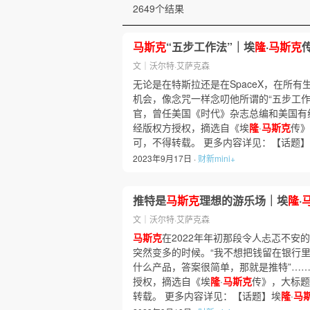
2649个结果
马斯克
“五步工作法”｜埃
隆
·
马斯克
文｜沃尔特·艾萨克森
无论是在特斯拉还是在SpaceX，在所有
机会，像念咒一样念叨他所谓的“五步工作
官，曾任美国《时代》杂志总编和美国有
经版权方授权，摘选自《埃
隆
·
马斯克
传》
可，不得转载。 更多内容详见：【话题
2023年9月17日 ·
财新mini+
推特是
马斯克
理想的游乐场｜埃
隆
·
文｜沃尔特·艾萨克森
马斯克
在2022年年初那段令人忐忑不安
突然变多的时候。“我不想把钱留在银行里
什么产品，答案很简单，那就是推特”…
授权，摘选自《埃
隆
·
马斯克
传》，大标题
转载。 更多内容详见：【话题】埃
隆
·
马