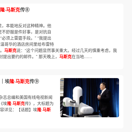
隆
·
马斯克
传⑧
苦笑，本能地反对这种精神。他
觉不舒服是件好事，是对抗自
“必须上雷霆手段。” “我提出
在温哥华的酒店房间里给布雷特
定。
马斯克
说：“这个问题显然事关重大。经过几天的慎重考虑，我
提出要约的邮件。” 那天晚上，
马斯克
在当地……
｜埃
隆
·
马斯克
传⑨
杂志总编和美国有线电视新闻
《埃
隆
·
马斯克
传》，大标题为
内容详见：【话题】埃
隆
·
马斯