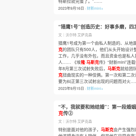
特斯拉就完蛋了。”……
2023年9月16日 ·
财新mini+
“猎鹰1号”创造历史：好事多磨，四
文｜沃尔特·艾萨克森
猎鹰1号成为第一个由私人制造的、从地
克
的团队只有500人，他们从头开始设计
工作，几乎没有外包，而且资金也是私人
人…… 《埃
隆
·
马斯克
传》“财新mini”连
年8月第三次试射失败后，
马斯克
就给团
克
扭曲现实的一种伎俩。第一次和第二次
要为纠正第三次试射出现的问题而对火…
2023年9月15日 ·
财新mini+
“不，我就要和她结婚”：第一段婚
克
传②
文｜沃尔特·艾萨克森
特别是面对他的孩子，
马斯克
会产生强烈
他渴望身边有人陪伴。但是他在日常亲密