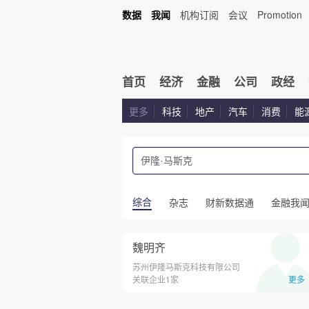
数据
我闻
机构订阅
会议
Promotion
首页
经济
金融
公司
政经
更多
科技
地产
汽车
消费
能
综合
杂志
财新数据通
金融我
魏明齐
苏州伊隆马斯克科技有限公司
关联企业1家
更多