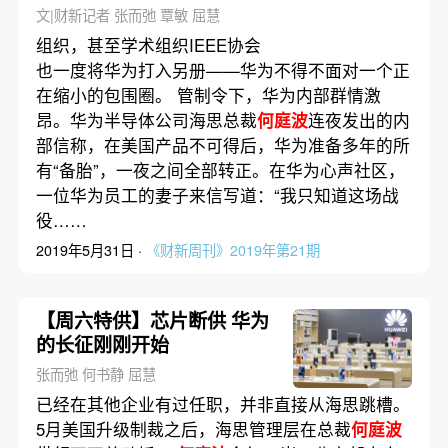
文|财新记者 张而弛 覃敏 屈慧
组织，甚至学术组织IEEE协会
也一度将华为打入另册——华为不得不面对一个正
在缩小的包围圈。 管制令下，华为内部群情激
昂。华为半导体公司海思总裁
何庭波
连夜发出的内
部信称，在美国产品不可得后，华为准备多年的所
有“备胎”，一夜之间全部转正。在华为心声社区，
一位华为员工的妻子来信写道：“我只知道这场战
役……
2019年5月31日 ·
《财新周刊》2019年第21期
【周六特供】芯片断供 华为
的长征刚刚开始
张而弛 何书静 屈慧
已经在其他企业有过任职，并非直接从海思跳槽。
5月美国升级制裁之后，海思管理层在总裁
何庭波