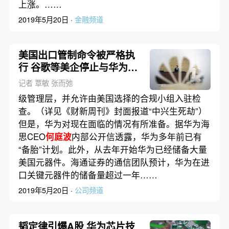
上涨。……
2019年5月20日 ·
金融频道
美国出口管制命令被严格执
行 谷歌等美企停止与华为合
作
记者 覃敏 张而弛
级管理层，并允许由美国选择的合规小组入驻检
查。（详见《财新周刊》封面报道“中兴生死劫”）
但是，华为对现在面临的情况有所准备。据华为海
思CEO
何庭波
内部公开信透露，华为多年前已有
“备胎”计划。此外，从去年开始华为已经储备大量
美国元器件。海通证券的通信团队预计，华为在进
口关键元器件的储备量超过一年……
2019年5月20日 ·
公司频道
韬定律引爆A股 华为芯片技