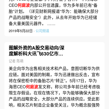
CEO
何庭波
内部公开信透露，华为多年前已有“备
胎”计划。（详见财新网报道“华为：能确保大部分
产品的战略安全”）此外，从去年开始华为已经储
备大量美国元器件。 ……
2019年5月22日 ·
公司频道
图解外资的A股交易动向/深
度解析科大讯飞630亿市值|
数据精华
记者 陈萌
美企向华为出售相关技术和产品，意图切断华为供
应链。面对美国的制裁，华为迅速做出反击，宣布
将在保密柜中的备胎芯片“转正”。5月17日，华为
海思CEO
何庭波
发文称，称公司多年前已经考虑极
限生存假设。在现在情况下，华为能够确保大部分
产品的战略安全，大部分产品的连续供应。受此影
响，相关芯片制造企业备受关注，华为概念股强势