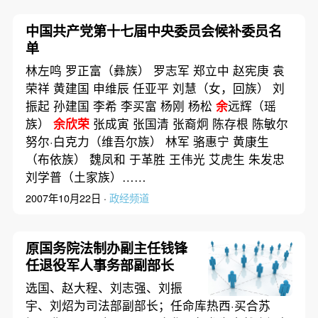
中国共产党第十七届中央委员会候补委员名
单
林左鸣 罗正富（彝族） 罗志军 郑立中 赵宪庚 袁
荣祥 黄建国 申维辰 任亚平 刘慧（女，回族） 刘
振起 孙建国 李希 李买富 杨刚 杨松
余
远辉（瑶
族）
余欣荣
张成寅 张国清 张裔炯 陈存根 陈敏尔
努尔·白克力（维吾尔族） 林军 骆惠宁 黄康生
（布依族） 魏凤和 于革胜 王伟光 艾虎生 朱发忠
刘学普（土家族）……
2007年10月22日 ·
政经频道
原国务院法制办副主任钱锋
任退役军人事务部副部长
选国、赵大程、刘志强、刘振
宇、刘炤为司法部副部长；任命库热西·买合苏