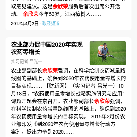
取意见建议。这是
余欣荣
履新后首次出席公开活
动。
余欣荣
今年53岁，江西樟树人……
2012年4月2日 ·
政经频道
农业部力促中国2020年实现
农药零增长
实习记者 吕光一
农业部副部长
余欣荣
强调，在科学绘制农药减量路
线图的基础上，确保到2020年农药使用量零增长的
目标实现…… 【财新网】（实习记者 吕光一）10
月18日，“农药使用量零增长战略实施研究与应用”
课题开题会在京召开。农业部副部长
余欣荣
强调，
在科学绘制农药减量路线图的基础上，确保到2020
年农药使用量零增长的目标实现。 2015年2月份农
业部印发《到2020年农药使用量零增长行动方
案》，提出力争到2020……