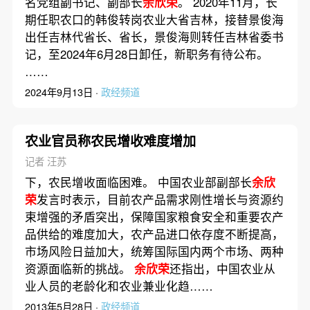
名党组副书记、副部长
余欣荣
。 2020年11月，长
期任职农口的韩俊转岗农业大省吉林，接替景俊海
出任吉林代省长、省长，景俊海则转任吉林省委书
记，至2024年6月28日卸任，新职务有待公布。
……
2024年9月13日 ·
政经频道
农业官员称农民增收难度增加
记者 汪苏
下，农民增收面临困难。 中国农业部副部长
余欣
荣
发言时表示，目前农产品需求刚性增长与资源约
束增强的矛盾突出，保障国家粮食安全和重要农产
品供给的难度加大，农产品进口依存度不断提高，
市场风险日益加大，统筹国际国内两个市场、两种
资源面临新的挑战。
余欣荣
还指出，中国农业从
业人员的老龄化和农业兼业化趋……
2013年5月28日 ·
政经频道