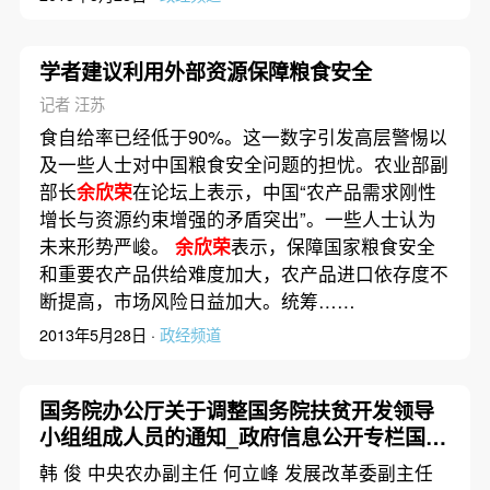
学者建议利用外部资源保障粮食安全
记者 汪苏
食自给率已经低于90%。这一数字引发高层警惕以
及一些人士对中国粮食安全问题的担忧。农业部副
部长
余欣荣
在论坛上表示，中国“农产品需求刚性
增长与资源约束增强的矛盾突出”。一些人士认为
未来形势严峻。
余欣荣
表示，保障国家粮食安全
和重要农产品供给难度加大，农产品进口依存度不
断提高，市场风险日益加大。统筹……
2013年5月28日 ·
政经频道
国务院办公厅关于调整国务院扶贫开发领导
小组组成人员的通知_政府信息公开专栏国务
院办公厅关于调整国务院扶贫开发领导小组
韩 俊 中央农办副主任 何立峰 发展改革委副主任
组成人员的通知