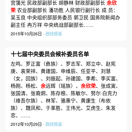
宫蒲光 民政部副部长 胡静林 财政部副部长
余欣
荣
农业部副部长 潘功胜 人民银行副行长 成 员：
吴玉良 中央组织部部务委员 郭卫民 国务院新闻办
副主任 冉万祥 中央统战部副部长……
2015年10月26日 ·
政经频道
十七届中央委员会候补委员名单
左鸣、罗正富（彝族）、罗志军、郑立中、赵宪
庚、袁荣祥、黄建国、申维辰、任亚平、刘慧
（女，回族）、刘振起、孙建国、李希、李买富、
杨刚、杨松、
余
远辉（瑶族）、
余欣荣
、张成寅、
张国清、张裔炯、陈存根、陈敏尔、努尔·白克力
（维吾尔族）、林军、骆惠宁、黄康生（布依
族）、魏凤和、于革胜、王伟光、艾虎生、朱发
忠、……
2012年10月29日 ·
政经频道