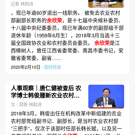
记者 林韵诗
，现已年逾60岁退出一线职务。 被免去农业农村
部副部长职务的
余欣荣
，是十七届中央候补委员、
十八届中央纪委委员，现已年满60岁的副部级干部
退休年龄（1959年6月生），2018年3月当选十三
届全国政协农业和农村委员会委员。
余欣荣
是江
西樟树人，曾任江西省委常委、南昌市委书记，安
徽省委常委、副省……
2020年2月10日 ·
政经频道
人事观察｜唐仁健被查后 农
学博士韩俊履新农业农村部
部长
文｜财新 林韵诗
2018年3月，韩俊出任在机构改革中新组建的农业
农村部党组副书记、副部长，是当时农业农村部
“三把手”，仅次于该部时任部长韩长赋，以及另一