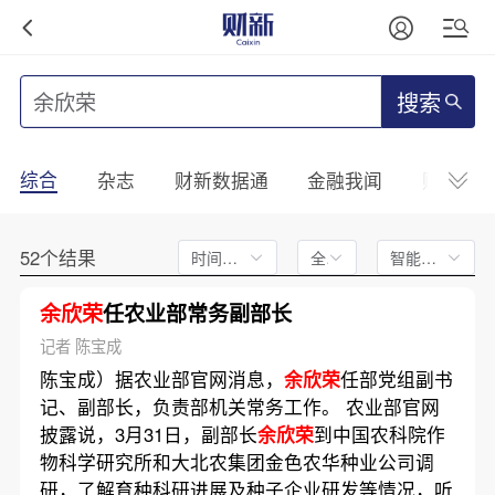
搜索
综合
杂志
财新数据通
金融我闻
财新mini
52个结果
时间不限
全文
智能排序
余欣荣
任农业部常务副部长
记者 陈宝成
陈宝成）据农业部官网消息，
余欣荣
任部党组副书
记、副部长，负责部机关常务工作。 农业部官网
披露说，3月31日，副部长
余欣荣
到中国农科院作
物科学研究所和大北农集团金色农华种业公司调
研，了解育种科研进展及种子企业研发等情况，听