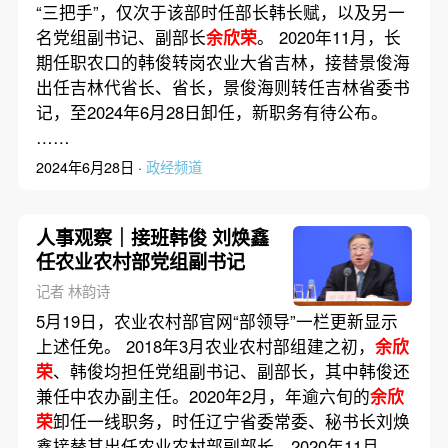
“三把手”，仅次于该部时任部长韩长赋，以及另一
名党组副书记、副部长
余欣荣
。 2020年11月，长
期任职农口的韩俊转岗农业大省吉林，接替景俊海
出任吉林代省长、省长，景俊海则转任吉林省委书
记，至2024年6月28日卸任，新职务有待公布。
……
2024年6月28日 ·
政经频道
人事观察｜接班韩俊 刘焕鑫
任农业农村部党组副书记
记者 林韵诗
5月19日，农业农村部官网“部领导”一栏更新显示
上述任免。 2018年3月农业农村部组建之初，
余欣
荣
、韩俊均担任党组副书记、副部长，其中韩俊还
兼任中农办副主任。2020年2月，年逾六旬的
余欣
荣
卸任一线职务，时任辽宁省委常委、秘书长刘焕
鑫接替其出任农业农村部副部长。2020年11月，