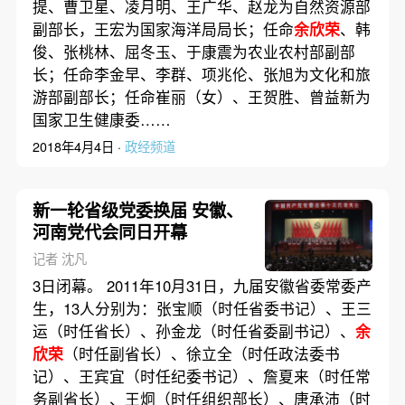
提、曹卫星、凌月明、王广华、赵龙为自然资源部
副部长，王宏为国家海洋局局长；任命
余欣荣
、韩
俊、张桃林、屈冬玉、于康震为农业农村部副部
长；任命李金早、李群、项兆伦、张旭为文化和旅
游部副部长；任命崔丽（女）、王贺胜、曾益新为
国家卫生健康委……
2018年4月4日 ·
政经频道
新一轮省级党委换届 安徽、
河南党代会同日开幕
记者 沈凡
3日闭幕。 2011年10月31日，九届安徽省委常委产
生，13人分别为：张宝顺（时任省委书记）、王三
运（时任省长）、孙金龙（时任省委副书记）、
余
欣荣
（时任副省长）、徐立全（时任政法委书
记）、王宾宜（时任纪委书记）、詹夏来（时任常
务副省长）、王炯（时任组织部长）、唐承沛（时