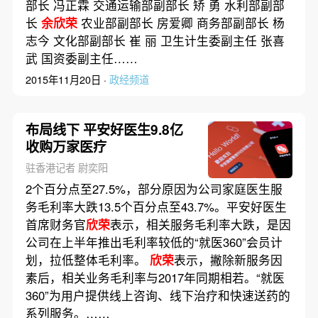
部长 冯正霖 交通运输部副部长 矫 勇 水利部副部
长
余欣荣
农业部副部长 房爱卿 商务部副部长 杨
志今 文化部副部长 崔 丽 卫生计生委副主任 张喜
武 国资委副主任……
2015年11月20日 ·
政经频道
布局线下 平安好医生9.8亿
收购万家医疗
驻香港记者 尉奕阳
2个百分点至27.5%，部分原因为公司家庭医生服
务毛利率大跌13.5个百分点至43.7%。平安好医生
首席财务官
欣荣
表示，相关服务毛利率大跌，是因
公司在上半年推出毛利率较低的“就医360”会员计
划，拉低整体毛利率。
欣荣
表示，撇除新服务因
素后，相关业务毛利率与2017年同期相若。“就医
360”为用户提供线上咨询、线下治疗和快速送药的
系列服务。……