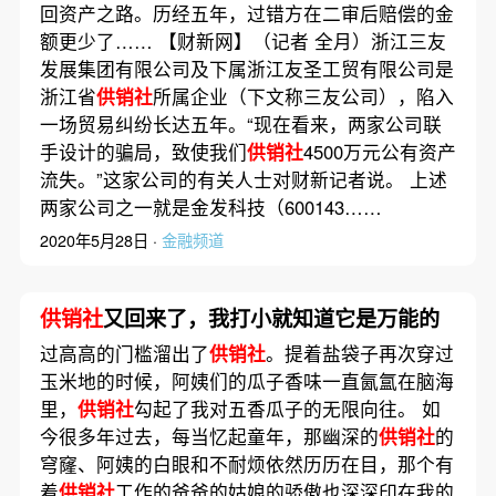
回资产之路。历经五年，过错方在二审后赔偿的金
额更少了…… 【财新网】（记者 全月）浙江三友
发展集团有限公司及下属浙江友圣工贸有限公司是
浙江省
供销社
所属企业（下文称三友公司），陷入
一场贸易纠纷长达五年。“现在看来，两家公司联
手设计的骗局，致使我们
供销社
4500万元公有资产
流失。”这家公司的有关人士对财新记者说。 上述
两家公司之一就是金发科技（600143……
2020年5月28日 ·
金融频道
供销社
又回来了，我打小就知道它是万能的
过高高的门槛溜出了
供销社
。提着盐袋子再次穿过
玉米地的时候，阿姨们的瓜子香味一直氤氲在脑海
里，
供销社
勾起了我对五香瓜子的无限向往。 如
今很多年过去，每当忆起童年，那幽深的
供销社
的
穹窿、阿姨的白眼和不耐烦依然历历在目，那个有
着
供销社
工作的爸爸的姑娘的骄傲也深深印在我的