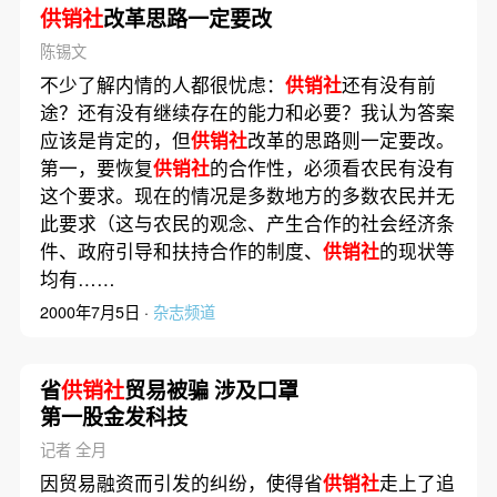
供销社
改革思路一定要改
陈锡文
不少了解内情的人都很忧虑：
供销社
还有没有前
途？还有没有继续存在的能力和必要？我认为答案
应该是肯定的，但
供销社
改革的思路则一定要改。
第一，要恢复
供销社
的合作性，必须看农民有没有
这个要求。现在的情况是多数地方的多数农民并无
此要求（这与农民的观念、产生合作的社会经济条
件、政府引导和扶持合作的制度、
供销社
的现状等
均有……
2000年7月5日 ·
杂志频道
省
供销社
贸易被骗 涉及口罩
第一股金发科技
记者 全月
因贸易融资而引发的纠纷，使得省
供销社
走上了追