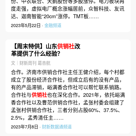
份、中农联合、天鹅股份等多股涨停。电力板块再
度走强，虚拟电厂概念涨幅居前，众智科技、友讯
达、迦南智能“20cm”涨停。TMT板……
2023年5月22日 ·
金融频道
【周末特供】山东
供销社
改
革提供了什么经验？
文｜财新周刊 葛杏航
合作。济南市供销合作社主任王健介绍，每个村都
成立了股份经济合作社，但成立后有的没有产品，
有的产品滞销，峪满香合作社可以帮忙联系销路。
合作社与
供销社
也在深化合作。2021年，依托峪满
香合作社以及曹范供销合作社，孟张村委会组建了
孟张村供销合作社，三者分别占股60%、37.5%、
2.5%，孟秀清任主……
2023年7月8日 ·
财新数据通频道