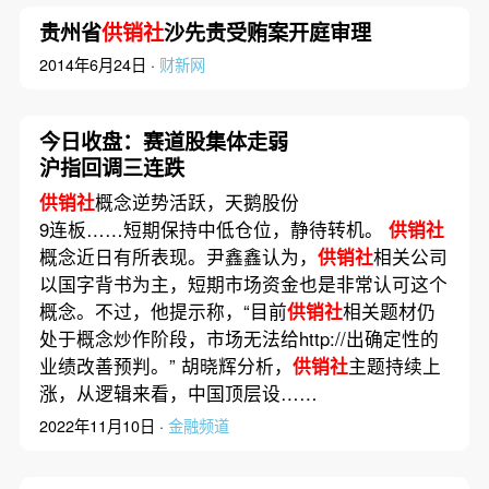
贵州省
供销社
沙先贵受贿案开庭审理
2014年6月24日 ·
财新网
今日收盘：赛道股集体走弱
沪指回调三连跌
供销社
概念逆势活跃，天鹅股份
9连板……短期保持中低仓位，静待转机。
供销社
概念近日有所表现。尹鑫鑫认为，
供销社
相关公司
以国字背书为主，短期市场资金也是非常认可这个
概念。不过，他提示称，“目前
供销社
相关题材仍
处于概念炒作阶段，市场无法给http://出确定性的
业绩改善预判。” 胡晓辉分析，
供销社
主题持续上
涨，从逻辑来看，中国顶层设……
2022年11月10日 ·
金融频道