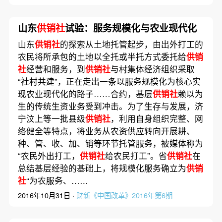
山东
供销社
试验：服务规模化与农业现代化
山东
供销社
的探索从土地托管起步，由出外打工的
农民将所承包的土地以全托或半托方式委托给
供销
社
经营和服务，到
供销社
与村集体经济组织采取
“社村共建”，正在走出一条以服务规模化为核心实
现农业现代化的路子……合约，基层
供销社
赖以为
生的传统生资业务受到冲击。为了生存与发展，济
宁汶上等一批县级
供销社
，利用自身组织完整、网
络健全等特点，将业务从农资供应转向开展耕、
种、管、收、加、销等环节托管服务，被媒体称为
“农民外出打工，
供销社
给农民打工”。省
供销社
在
总结基层经验的基础上，将规模化服务确立为
供销
社
“为农服务、……
2016年10月31日 ·
财新《中国改革》2016年第6期