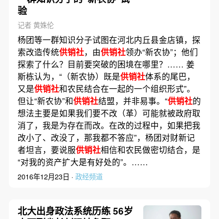
验
记者 黄姝伦
杨团等一群知识分子试图在河北内丘县金店镇，探
索改造传统
供销社
，由
供销社
领办“新农协”；他们
探索了什么？目前要突破的困境在哪里？…… 姜
斯栋认为，“（新农协）既是
供销社
体系的尾巴，
又是
供销社
和农民结合在一起的一个组织形式”。
但让“新农协”和
供销社
结盟，并非易事。“
供销社
的
想法主要是如果我们要不改（革）可能就被政府取
消了，我是为存在而改。在改的过程中，如果把我
改小了、改没了，那我都不答应”，杨团对财新记
者坦言，要说服
供销社
相信和农民做密切结合，是
“对我的资产扩大是有好处的”。……
2016年12月23日 ·
政经频道
北大出身政法系统历练 56岁