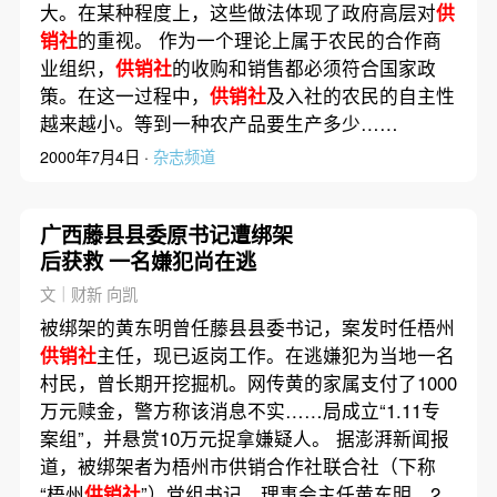
大。在某种程度上，这些做法体现了政府高层对
供
销社
的重视。 作为一个理论上属于农民的合作商
业组织，
供销社
的收购和销售都必须符合国家政
策。在这一过程中，
供销社
及入社的农民的自主性
越来越小。等到一种农产品要生产多少……
2000年7月4日 ·
杂志频道
广西藤县县委原书记遭绑架
后获救 一名嫌犯尚在逃
文｜财新 向凯
被绑架的黄东明曾任藤县县委书记，案发时任梧州
供销社
主任，现已返岗工作。在逃嫌犯为当地一名
村民，曾长期开挖掘机。网传黄的家属支付了1000
万元赎金，警方称该消息不实……局成立“1.11专
案组”，并悬赏10万元捉拿嫌疑人。 据澎湃新闻报
道，被绑架者为梧州市供销合作社联合社（下称
“梧州
供销社
”）党组书记、理事会主任黄东明。2