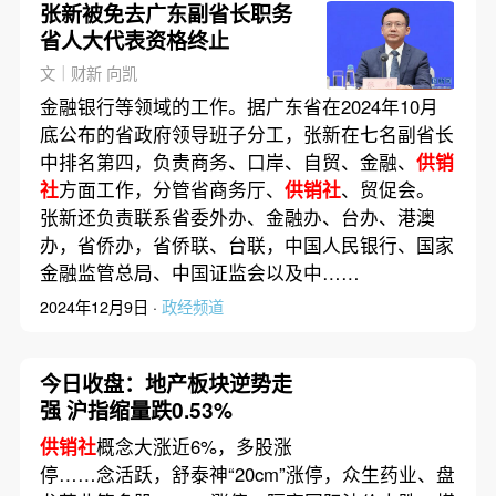
张新被免去广东副省长职务
省人大代表资格终止
文｜财新 向凯
金融银行等领域的工作。据广东省在2024年10月
底公布的省政府领导班子分工，张新在七名副省长
中排名第四，负责商务、口岸、自贸、金融、
供销
社
方面工作，分管省商务厅、
供销社
、贸促会。
张新还负责联系省委外办、金融办、台办、港澳
办，省侨办，省侨联、台联，中国人民银行、国家
金融监管总局、中国证监会以及中……
2024年12月9日 ·
政经频道
今日收盘：地产板块逆势走
强 沪指缩量跌0.53%
供销社
概念大涨近6%，多股涨
停……念活跃，舒泰神“20cm”涨停，众生药业、盘