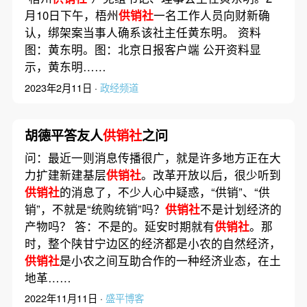
月10日下午，梧州
供销社
一名工作人员向财新确
认，绑架案当事人确系该社主任黄东明。 资料
图：黄东明。图：北京日报客户端 公开资料显
示，黄东明……
2023年2月11日 ·
政经频道
胡德平答友人
供销社
之问
问：最近一则消息传播很广，就是许多地方正在大
力扩建新建基层
供销社
。改革开放以后，很少听到
供销社
的消息了，不少人心中疑惑，“供销”、“供
销”，不就是“统购统销”吗？
供销社
不是计划经济的
产物吗？ 答：不是的。延安时期就有
供销社
。那
时，整个陕甘宁边区的经济都是小农的自然经济，
供销社
是小农之间互助合作的一种经济业态，在土
地革……
2022年11月11日 ·
盛平博客