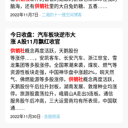
脑海，还有
供销社
里的大白兔奶糖、五香……
2022年11月7日 ·
二湘的十一维空间博客
今日收盘：汽车板块逆市大
涨 A股11月飘红收官
供销社
概念再度活跃，天鹅股份
等涨停……，安凯客车、长安汽车、浙江世宝、雪
龙集团等多股涨停。全国寒潮来袭，煤炭、燃气等
资源性板块走强，中国神华盘中涨超2%，皖天然
气、佛燃能源等多股涨停。
供销社
概念再度活跃，
天鹅股份午后拉升封板，湖南发展、敦煌种业均涨
停。旅游股震荡拉升，峨眉山A走出3连板。通信
服务股午后冲高，三大运营商均有所表现，中国联
通……
2022年11月30日 ·
金融频道