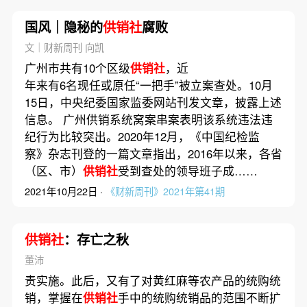
国风｜隐秘的
供销社
腐败
文｜财新周刊 向凯
广州市共有10个区级
供销社
，近
年来有6名现任或原任“一把手”被立案查处。10月
15日，中央纪委国家监委网站刊发文章，披露上述
信息。 广州供销系统窝案串案表明该系统违法违
纪行为比较突出。2020年12月，《中国纪检监
察》杂志刊登的一篇文章指出，2016年以来，各省
（区、市）
供销社
受到查处的领导班子成……
2021年10月22日 ·
《财新周刊》2021年第41期
供销社
：存亡之秋
董沛
责实施。此后，又有了对黄红麻等农产品的统购统
销，掌握在
供销社
手中的统购统销品的范围不断扩