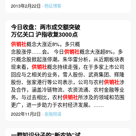
2013年2月22日 ·
杨征博客
今日收盘：两市成交额突破
万亿关口 沪指收复3000点
供销社
概念大涨近8%，多只概
念股涨停……会。 今日
供销社
概念大涨超8%，多
只概念股掀起涨停潮。朱华雷分析，从近期板块表
现来看，
供销社
概念持续走强，在于多家上市公司
回应与之相关的业务，雪人股份、武商集团、辉隆
股份、张家港行等公司表示，公司与农村
供销社
涉
及合作，涵盖冷链物流、农资流通、农村金融等业
务。与过去相比，农村
供销社
所涉及的领域和范围
更广，进一步助力于农村经济发展。……
2022年11月2日 ·
金融频道
一群知识分子的“新农协”试