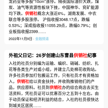
龙药业等多股“10cm”涨停。隔夜国际油价大跌，煤
炭、油气等资源性板块下挫，中国神华、兖矿能源
均下跌。
供销社
概念大涨近6%，湖南发展、中农
联合等多股涨停。 沪指收报3048.17点，跌幅
0.53%；深成指收报11055.29点，跌幅0.79%；创
业板指收报2399……
2022年11月9日 ·
金融频道
外祖父日记：26岁创建山东曹县
供销社
纪事
入社的社员分别编为运输、编织、硝碱、纺织、扎
花等各类生产对或小组，并建立几处棉花收购站。
许多社员参加打包搬运工作，只有社员才有资格加
入，
供销社
给以资金扶持，并收购推销他们的产
品，供应原料。社员到
供销社
办的综合商店去买生
活资料，凭社员证可以优惠百分之五到十左右。由
于动员保证和经济利益的结合，入社的社员很快达
到城关区居民……