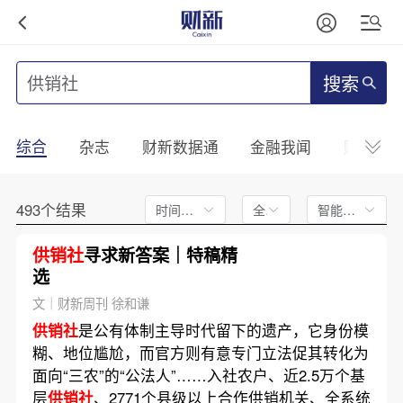
搜索
综合
杂志
财新数据通
金融我闻
财新mini
493个结果
时间不限
全文
智能排序
供销社
寻求新答案｜特稿精
选
文｜财新周刊 徐和谦
供销社
是公有体制主导时代留下的遗产，它身份模
糊、地位尴尬，而官方则有意专门立法促其转化为
面向“三农”的“公法人”……入社农户、近2.5万个基
层
供销社
、2771个县级以上合作供销机关、全系统