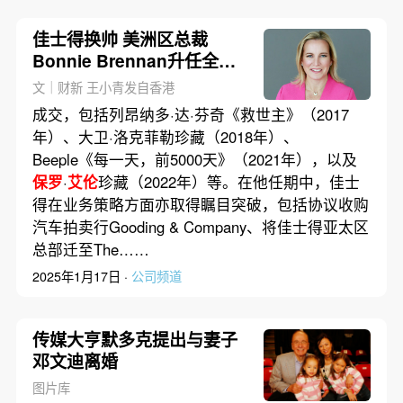
佳士得换帅 美洲区总裁
Bonnie Brennan升任全球
CEO
文｜财新 王小青发自香港
成交，包括列昂纳多·达·芬奇《救世主》（2017
年）、大卫·洛克菲勒珍藏（2018年）、
Beeple《每一天，前5000天》（2021年），以及
保罗
·
艾伦
珍藏（2022年）等。在他任期中，佳士
得在业务策略方面亦取得瞩目突破，包括协议收购
汽车拍卖行Gooding & Company、将佳士得亚太区
总部迁至The……
2025年1月17日 ·
公司频道
传媒大亨默多克提出与妻子
邓文迪离婚
图片库