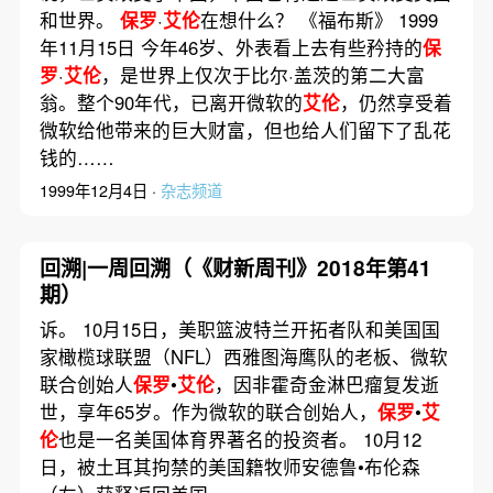
和世界。
保罗
·
艾伦
在想什么？ 《福布斯》 1999
年11月15日 今年46岁、外表看上去有些矜持的
保
罗
·
艾伦
，是世界上仅次于比尔·盖茨的第二大富
翁。整个90年代，已离开微软的
艾伦
，仍然享受着
微软给他带来的巨大财富，但也给人们留下了乱花
钱的……
1999年12月4日 ·
杂志频道
回溯|一周回溯（《财新周刊》2018年第41
期）
诉。 10月15日，美职篮波特兰开拓者队和美国国
家橄榄球联盟（NFL）西雅图海鹰队的老板、微软
联合创始人
保罗
•
艾伦
，因非霍奇金淋巴瘤复发逝
世，享年65岁。作为微软的联合创始人，
保罗
•
艾
伦
也是一名美国体育界著名的投资者。 10月12
日，被土耳其拘禁的美国籍牧师安德鲁•布伦森