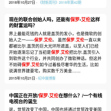
2018年10月27日 ·
《财新周刊》2018年第42期
现在的联合创始人吗，还能有
保罗
-
艾伦
这样
的财富运吗？
界上最能花钱的人就是盖茨的发小，也是微软的创
始人之一——
保罗
.
艾伦
。 虽然
保罗
.
艾伦
一直以来
都被比尔.盖茨的巨大光环所遮盖，以至人们已经
开始逐渐忘记了当初是
保罗
.
艾伦
把比尔.盖茨引入
到软件这个行业，并共同创办了微软神话。但这并
不妨碍
保罗
.
艾伦
如今过着极尽奢华的生活，比如
说满世界建豪宅，购买数千万美金……
2015年10月21日 ·
纪中展博客
中国正在开放/
保罗
·
艾伦
在想什么？/一个有线
电视台的诞生
说，世贸改变了中国，中国也将通过世贸改变美国