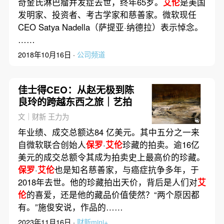
奇金氏淋巴瘤并发症去世，终年65岁。
艾伦
是美国
发明家、投资者、考古学家和慈善家。微软现任
CEO Satya Nadella（萨提亚·纳德拉）表示悼念。
……
2018年10月16日 ·
公司频道
佳士得CEO：从赵无极到陈
良玲的跨越东西之旅｜艺拍
文｜财新 王力为
年业绩、成交总额达84 亿美元。其中五分之一来
自微软联合创始人
保罗
·
艾伦
珍藏的拍卖。逾16亿
美元的成交总额令其成为拍卖史上最高价的珍藏。
保罗
·
艾伦
也是知名慈善家，与癌症抗争多年，于
2018年去世。他的珍藏拍出天价，背后是人们对
艾
伦
的喜爱，还是他的藏品价值使然？“两个原因都
有。”施俊安说，作品的……
2023年11月16日 ·
财新mini+