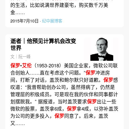
的生活，比如说满世界建豪宅，购买数千万美
金……
2015年7月10日 ·
纪中展博客
逝者｜他预见计算机会改变
世界
文｜阮一峰
保罗
•
艾伦
（1953-2018）美国企业家，微软公司联
合创始人……直在考虑这个问题。”
保罗
冲进房
间，打断了对话，盖茨和鲍尔默只好道歉。
保罗
感
叹道：“我曾帮助创办公司，虽然得病了，仍然是
管理层的积极成员。可是现在我的伙伴和同事都计
划摆脱我。” 据报道，当时盖茨要求
保罗
出让一些
微软的股票，盖茨拿6成，
保罗
拿4成，以弥补盖茨
为公司的更多投入，
保罗
同意了。后来，盖茨
又……