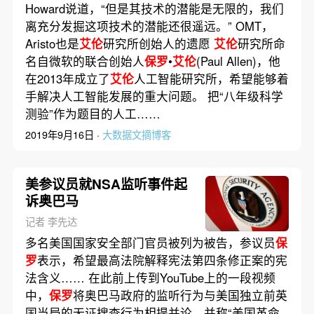
Howard说道，“但是其技术的潜能是无限的，我们
离充分发掘这项技术的潜能还很遥远。” OMT，
Aristo也是
艾伦
研究所创始人的遗愿
艾伦
研究所命
名自微软的联合创始人
保罗
•
艾伦
(Paul Allen)，他
在2013年成立了
艾伦
人工智能研究所，希望能够着
手解决人工智能发展的重大问题。 把“八年级科学
测验”作为题目的人工……
2019年9月16日 ·
大数据文摘博客
美参议员就NSA监听事件起
诉奥巴马
记者 李先达
多名美国国家安全部门官员被列为被告，参议员
保
罗
表示，希望最高法院解释宪法第四条修正案的宪
法含义…… 在此前上传到YouTube上的一段视频
中，
保罗
将奥巴马政府的监听行为与美国独立前英
国当局的无证搜查行为相提并论，并称“美国革命