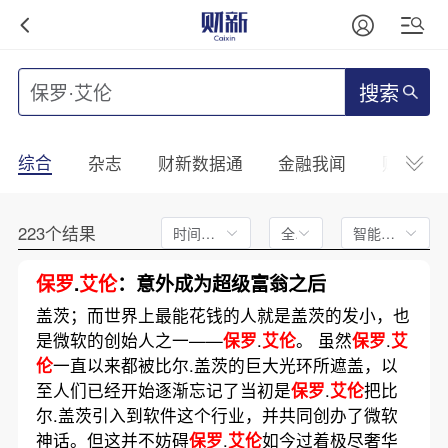
搜索
综合
杂志
财新数据通
金融我闻
财新mini
223个结果
时间不限
全文
智能排序
保罗
.
艾伦
：意外成为超级富翁之后
盖茨；而世界上最能花钱的人就是盖茨的发小，也
是微软的创始人之一——
保罗
.
艾伦
。 虽然
保罗
.
艾
伦
一直以来都被比尔.盖茨的巨大光环所遮盖，以
至人们已经开始逐渐忘记了当初是
保罗
.
艾伦
把比
尔.盖茨引入到软件这个行业，并共同创办了微软
神话。但这并不妨碍
保罗
.
艾伦
如今过着极尽奢华