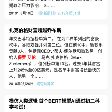
期政治压力影响。 8……
2019年8月10日 ·
《财新周刊》2019年第31期
扎克伯格财富超越乔布斯
年交巴菲特据榜单第二。 在为IT界单列出的富豪
榜中，谷歌双雄并列第三位。但在前10中，微软系
贡献3人，包括现CEO史蒂夫·鲍尔默和微软另一创
始人
保罗
·
艾伦
。 马克·扎克伯格（Mark
Zuckerberg），位列榜单第10名，过去1年其财富
上升245%至69亿美元，是名单中财富增长最快的
人，他另一个……
2010年9月26日 ·
鲍有斌博客
模仿人类逻辑 首个BERT模型AI通过初二科
学考试！