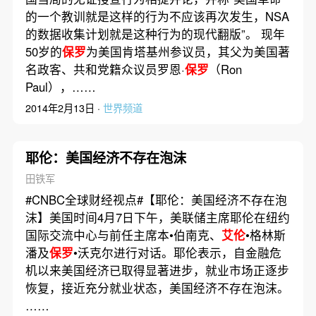
的一个教训就是这样的行为不应该再次发生，NSA
的数据收集计划就是这种行为的现代翻版”。 现年
50岁的
保罗
为美国肯塔基州参议员，其父为美国著
名政客、共和党籍众议员罗恩·
保罗
（Ron
Paul），……
2014年2月13日 ·
世界频道
耶伦：美国经济不存在泡沫
田铁军
#CNBC全球财经视点#【耶伦：美国经济不存在泡
沫】美国时间4月7日下午，美联储主席耶伦在纽约
国际交流中心与前任主席本•伯南克、
艾伦
•格林斯
潘及
保罗
•沃克尔进行对话。耶伦表示，自金融危
机以来美国经济已取得显著进步，就业市场正逐步
恢复，接近充分就业状态，美国经济不存在泡沫。
……