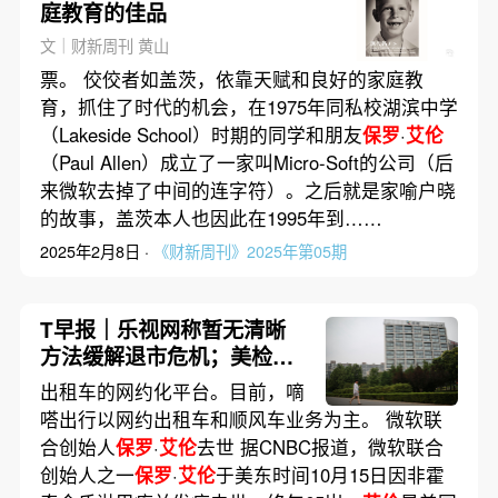
庭教育的佳品
文｜财新周刊 黄山
票。 佼佼者如盖茨，依靠天赋和良好的家庭教
育，抓住了时代的机会，在1975年同私校湖滨中学
（Lakeside School）时期的同学和朋友
保罗
·
艾伦
（Paul Allen）成立了一家叫Micro-Soft的公司（后
来微软去掉了中间的连字符）。之后就是家喻户晓
的故事，盖茨本人也因此在1995年到……
2025年2月8日 ·
《财新周刊》2025年第05期
T早报｜乐视网称暂无清晰
方法缓解退市危机；美检方
称仍未决定是否起诉刘强
出租车的网约化平台。目前，嘀
东；微软联合创始人
保罗
·
艾
嗒出行以网约出租车和顺风车业务为主。 微软联
伦
去世
合创始人
保罗
·
艾伦
去世 据CNBC报道，微软联合
创始人之一
保罗
·
艾伦
于美东时间10月15日因非霍