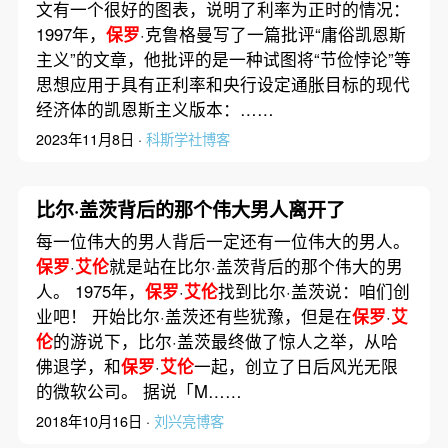
文有一个很好的图表，说明了利率为正时的情况：
1997年，
保罗
·克鲁格曼写了一篇批评“庸俗凯恩斯
主义”的文章，他批评的是一种试图将“节俭悖论”等
思想应用于具有正利率和央行设定通胀目标的现代
经济体的凯恩斯主义版本：……
2023年11月8日 ·
科斯学社博客
比尔·盖茨背后的那个伟大男人离开了
每一位伟大的男人背后一定还有一位伟大的男人。
保罗
·
艾伦
就是站在比尔·盖茨背后的那个伟大的男
人。 1975年，
保罗
·
艾伦
找到比尔·盖茨说：咱们创
业吧！ 开始比尔·盖茨还有些犹豫，但是在
保罗
·
艾
伦
的游说下，比尔·盖茨最终做了惊人之举，从哈
佛退学，和
保罗
·
艾伦
一起，创立了日后风光无限
的微软公司。 据说「M……
2018年10月16日 ·
刘兴亮博客