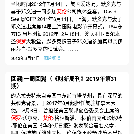
当地时间2012年7月14日，美国爱达荷，默多克与
妻子邓文迪一同参加
艾伦
公司媒体盛宴。 David
Seelig/CFP 2011年6月11日，上海，默多克与妻子
邓文迪出席第14届上海国际电影节开幕式。 f84/东
方IC 当地时间2012年12月18日，澳大利亚墨尔本
圣
保罗
大教堂，默多克携妻子邓文迪参加其母亲伊
丽莎白·默多克的追悼会。……
2013年6月14日 ·
图片频道
回溯|一周回溯（《财新周刊》2019年第31
期）
的克拉夫特来自美国中东部肯塔基州，具有深厚的
共和党背景，于2017年8月起担任美驻加拿大大
使。 8月6日，曾担任美国联邦储备委员会主席的
保罗
·沃尔克、
艾伦
·格林斯潘、本·伯南克和珍妮特
·耶伦在美国《华尔街日报》发表联合署名文章，
呼吁保持美联储独立性，确保货币政策决策不受短