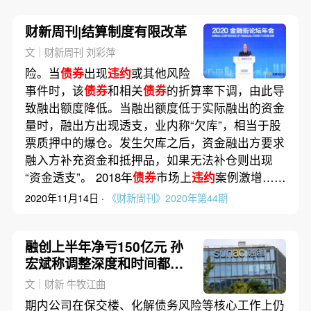
财新周刊|结算制度有限改革
文｜财新周刊 刘彩萍
险。当
债券
出现
违约
或其他风险
事件时，该
债券
和相关
债券
的折算率下调，由此导
致融出额度降低。当融出额度低于实际融出的资金
量时，融出方出现透支，业内称“欠库”，相当于股
票质押中的爆仓。发生欠库之后，资金融出方要求
融入方补充资金和抵押品，如果无法补仓则出现
“资金透支”。 2018年
债券
市场上
违约
案例激增……
2020年11月14日 ·
《财新周刊》2020年第44期
融创上半年净亏150亿元 孙
宏斌称调整深度和时间都超
预期
文｜财新 牛牧江曲
期内公司在保交楼、化解债务风险等核心工作上仍