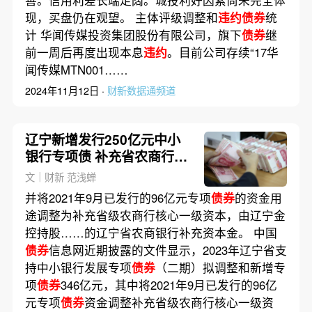
现，买盘仍在观望。 主体评级调整和
违约债券
统
计 华闻传媒投资集团股份有限公司，旗下
债券
继
前一周后再度出现本息
违约
。目前公司存续“17华
闻传媒MTN001……
2024年11月12日 ·
财新数据通频道
辽宁新增发行250亿元中小
银行专项债 补充省农商行资
本金
文｜财新 范浅蝉
并将2021年9月已发行的96亿元专项
债券
的资金用
途调整为补充省级农商行核心一级资本，由辽宁金
控持股……的辽宁省农商银行补充资本金。 中国
债券
信息网近期披露的文件显示，2023年辽宁省支
持中小银行发展专项
债券
（二期）拟调整和新增专
项
债券
346亿元，其中将2021年9月已发行的96亿
元专项
债券
资金调整补充省级农商行核心一级资