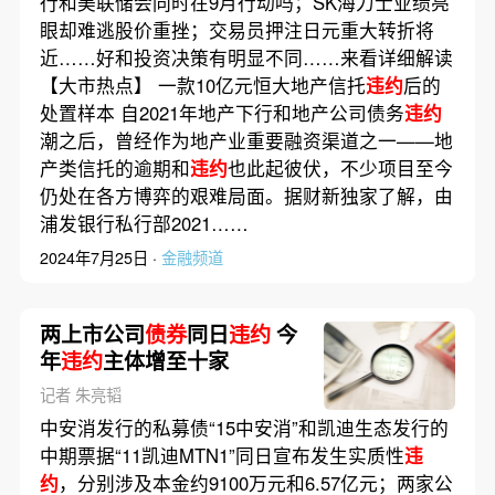
行和美联储会同时在9月行动吗；SK海力士业绩亮
眼却难逃股价重挫；交易员押注日元重大转折将
近……好和投资决策有明显不同……来看详细解读
【大市热点】 一款10亿元恒大地产信托
违约
后的
处置样本 自2021年地产下行和地产公司债务
违约
潮之后，曾经作为地产业重要融资渠道之一——地
产类信托的逾期和
违约
也此起彼伏，不少项目至今
仍处在各方博弈的艰难局面。据财新独家了解，由
浦发银行私行部2021……
2024年7月25日 ·
金融频道
两上市公司
债券
同日
违约
今
年
违约
主体增至十家
记者 朱亮韬
中安消发行的私募债“15中安消”和凯迪生态发行的
中期票据“11凯迪MTN1”同日宣布发生实质性
违
约
，分别涉及本金约9100万元和6.57亿元；两家公