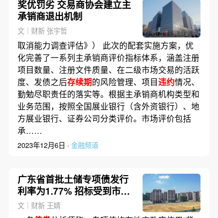
奖优罚劣 交易商协会建立主
承销商退出机制
文｜财新 张宇哲
取消能力调查评估》） 此次的配套实施方案，优
化完善了一系列主承销商评价指标体系，涵盖注册
项目数量、注册文件质量、在二级市场交易的活跃
度、发债之后
存续期
的风险管理、项目
违约
情况、
勤勉尽职责任的落实等。根据主承销商机构类型和
业务范围，按照全国展业银行（含外资银行）、地
方展业银行、证券公司分类评价。市场评价包括
承……
2023年12月6日 ·
金融频道
广东省首批土储专项债发行
利率为1.77% 招标受到市场
热捧
文｜财新 王婧