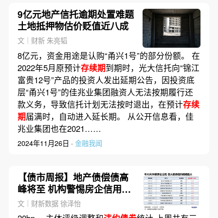
9亿元地产信托逾期处置难题
土地抵押物估价贬值近八成
文｜财新 朱亮韬
8亿元，资金用途是认购“甬兴1号”的部分份额。 在
2022年5月原预计
存续期
到期时，光大信托向“锦江
富贵12号”产品的投资人发出延期公告，因投资底
层“甬兴1号”的佳兆业集团融资人无法按期履行还
款义务，导致信托计划无法按时退出，在预计
存续
期
届满时，自动进入延长期。 从公开信息看，佳
兆业集团也在2021……
2024年11月26日 ·
金融我闻
【债市周报】地产债偿债高
峰将至 机构警惕房企信用风
险反复
文｜财新数据 徐泽怡
20bp。 主体评级调整和
违约债券
统计 上周共有三