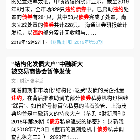
的处置效率太低。中债资信的统计显示，截至2019
年8月末，全市场329只
违约债券
中，已启动
违约
处
置的
债券
有281只，其中53只
债券
完成了处置，尚
未完成处置的
债券
共计228只。 海通证券研报统计
发现，以
违约
部分累计回收额与……
2019年12月27日 ·
《财新周刊》2019年第50期
“结构化发债大户”中融新大
被交易商协会暂停发债
文｜财新 张宇哲
随着前期非市场化“结构化+返费”发债的民企批量
违约
，在背后推波助澜的部分
债券
私募机构也相继
“踩雷”。如曾经号称百亿私募的蓝石资管、上海茂
典均曾是中融新大的持仓大户（参见《财新周刊》
2018年第26期《
债券
私募返费的秘密》；财新我
闻2018年7月3日《蓝石的复刻危机｜
债券
私募调
查乱象之二》） 2023年1……