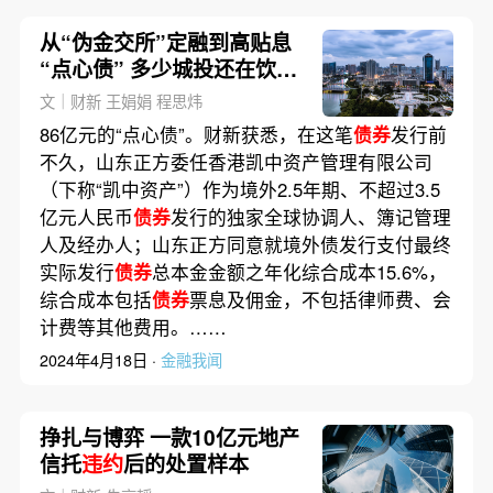
从“伪金交所”定融到高贴息
“点心债” 多少城投还在饮鸩
止渴？
文｜财新 王娟娟 程思炜
86亿元的“点心债”。财新获悉，在这笔
债券
发行前
不久，山东正方委任香港凯中资产管理有限公司
（下称“凯中资产”）作为境外2.5年期、不超过3.5
亿元人民币
债券
发行的独家全球协调人、簿记管理
人及经办人；山东正方同意就境外债发行支付最终
实际发行
债券
总本金金额之年化综合成本15.6%，
综合成本包括
债券
票息及佣金，不包括律师费、会
计费等其他费用。……
2024年4月18日 ·
金融我闻
挣扎与博弈 一款10亿元地产
信托
违约
后的处置样本