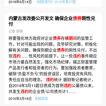
2018年9月14日 ·
《财新周刊》2018年第37期
内蒙古发改委公开发文 确保企业
债券
刚性兑
付
记者 郭楠
称要强化地方政府对企业
债券
存
续期
间的监管工
作，针对可能出现的问题，及早研究对策，积极化
解有关问题，确保到期企业
债券
的刚性兑付，不出
现
违约
……性风险的前提下，让一些
违约
事件顺应
市场力量自然发生，强化市场纪律，端正财富管理
产品发行者和投资者的行为。要加强投资者教育，
破除“负盈不负亏”的投资误区，培育投资有风险、
责任应自当的理念。
违约
统计 据财新记者统计，
自2014年3月11超日债成为首例
违约
公募债以来，
共发生
违约
的企业债/公司债共计1……
2016年3月18日 ·
金融频道