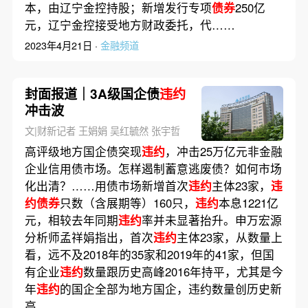
本，由辽宁金控持股；新增发行专项
债券
250亿
元，辽宁金控接受地方财政委托，代……
2023年4月21日 ·
金融频道
封面报道｜3A级国企债
违约
冲击波
文|财新记者 王娟娟 吴红毓然 张宇哲
高评级地方国企债突现
违约
，冲击25万亿元非金融
企业信用债市场。怎样遏制蓄意逃废债？如何市场
化出清？……用债市场新增首次
违约
主体23家，
违
约债券
只数（含展期等）160只，
违约
本息1221亿
元，相较去年同期
违约
率并未显著抬升。申万宏源
分析师孟祥娟指出，首次
违约
主体23家，从数量上
看，远不及2018年的35家和2019年的41家，但国
有企业
违约
数量跟历史高峰2016年持平，尤其是今
年
违约
的国企全部为地方国企，违约数量创历史新
高。……