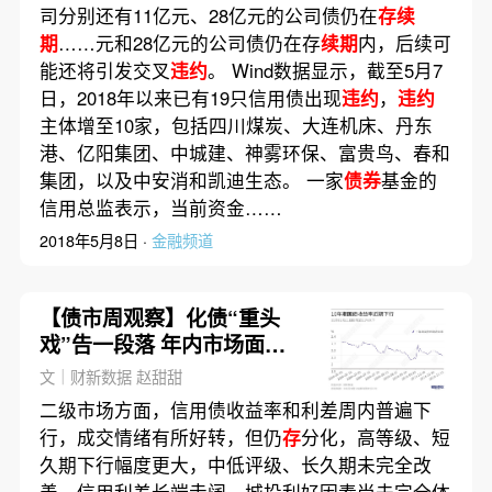
司分别还有11亿元、28亿元的公司债仍在
存续
期
……元和28亿元的公司债仍在存
续期
内，后续可
能还将引发交叉
违约
。 Wind数据显示，截至5月7
日，2018年以来已有19只信用债出现
违约
，
违约
主体增至10家，包括四川煤炭、大连机床、丹东
港、亿阳集团、中城建、神雾环保、富贵鸟、春和
集团，以及中安消和凯迪生态。 一家
债券
基金的
信用总监表示，当前资金……
2018年5月8日 ·
金融频道
【债市周观察】化债“重头
戏”告一段落 年内市场面临
多大供给冲击？
文｜财新数据 赵甜甜
二级市场方面，信用债收益率和利差周内普遍下
行，成交情绪有所好转，但仍
存
分化，高等级、短
久期下行幅度更大，中低评级、长久期未完全改
善。信用利差长端走阔。城投利好因素尚未完全体