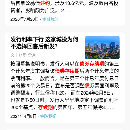
后首单公募债
违约
，涉及13.6亿元，波及数百名投
资者，影响颇为广泛。 2……
2026年7月28日 ·
金融我闻
发行利率下行 这家城投为何
不选择回售后新发？
文｜财新 全月
按照募集说明书，发行人可以在
债券存续期
的第三
个计息年度末调整该
债券存续期
后两个计息年度的
票面利率。一般而言，是在第三个计息年度付息日
前的第20个交易日，宣布是否调整
债券
票面利率及
调整幅度，行业俗称T-20。 而在2024年2月5日，
也就是T-50日时，发行人早早地决定下调票面利率
200个基点，
存续期
的第四年、第五年保持3……
2024年4月8日 ·
金融我闻