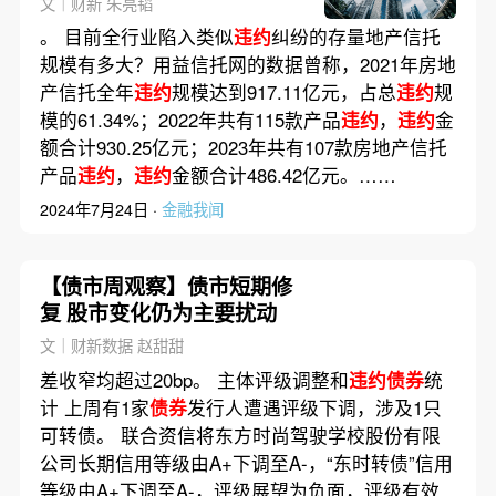
文｜财新 朱亮韬
。 目前全行业陷入类似
违约
纠纷的存量地产信托
规模有多大？用益信托网的数据曾称，2021年房地
产信托全年
违约
规模达到917.11亿元，占总
违约
规
模的61.34%；2022年共有115款产品
违约
，
违约
金
额合计930.25亿元；2023年共有107款房地产信托
产品
违约
，
违约
金额合计486.42亿元。……
2024年7月24日 ·
金融我闻
【债市周观察】债市短期修
复 股市变化仍为主要扰动
文｜财新数据 赵甜甜
差收窄均超过20bp。 主体评级调整和
违约债券
统
计 上周有1家
债券
发行人遭遇评级下调，涉及1只
可转债。 联合资信将东方时尚驾驶学校股份有限
公司长期信用等级由A+下调至A-，“东时转债”信用
等级由A+下调至A-，评级展望为负面，评级有效