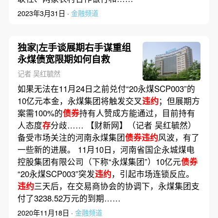
2023年3月31日 ·
金融频道
独家|左手谈展期右手谋重组
永煤债宽限期如何自救
记者 吴红毓然
如果无法在11月24日之前兑付“20永煤SCP003”的
10亿元本金，永煤集团将触发交叉
违约
；但展期方
案需100%的
债券
持有人赞成方能通过，目前持有
人态度
存
分歧…… 【财新网】（记者 吴红毓然）
备受市场关注的河南永煤集团
债券违约
风波，有了
一些新的进展。 11月10日，河南省国企永城煤电
控股集团有限公司（下称“永煤集团”）10亿元
债券
“20永煤SCP003”突发
违约
，引起市场连锁反应。
违约
三天后，在交易商协会的协调下，永煤集团支
付了3238.52万元的到期……
2020年11月18日 ·
金融频道