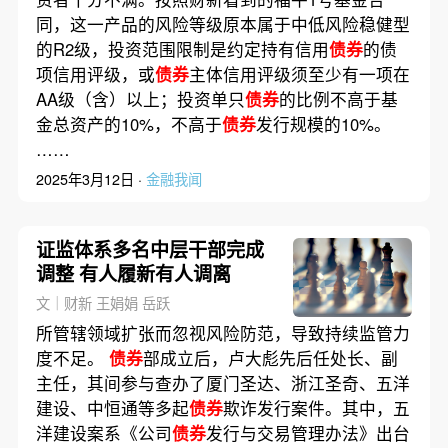
同，这一产品的风险等级原本属于中低风险稳健型
的R2级，投资范围限制是约定持有信用
债券
的债
项信用评级，或
债券
主体信用评级须至少有一项在
AA级（含）以上；投资单只
债券
的比例不高于基
金总资产的10%，不高于
债券
发行规模的10%。
……
2025年3月12日 ·
金融我闻
证监体系多名中层干部完成
调整 有人履新有人调离
文｜财新 王娟娟 岳跃
所管辖领域扩张而忽视风险防范，导致持续监管力
度不足。
债券
部成立后，卢大彪先后任处长、副
主任，其间参与查办了厦门圣达、浙江圣奇、五洋
建设、中恒通等多起
债券
欺诈发行案件。其中，五
洋建设案系《公司
债券
发行与交易管理办法》出台