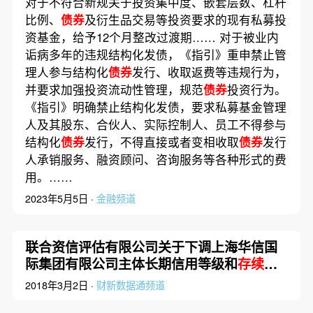
对于不符合新规关于投资集中度、嵌套层数、杠杆
比例、
债券
及衍生品交易等投资要求的现有私募投
资基金，给予12个月整改过渡期…… 对于被业内
诟病多年的违规结构化发债，《指引》重申禁止管
理人参与结构化
债券
发行、收取返费等违规行为，
并要求加强投资流动性管理，规范
债券
投资行为。
《指引》明确禁止结构化发债，要求私募基金管理
人及其股东、合伙人、实际控制人、员工不得参与
结构化
债券
发行，不得直接或者变相收取
债券
发行
人承销服务、融资顾问、咨询服务等各种形式的费
用。……
2023年5月5日 ·
金融频道
联合资信评估有限公司关于下调上海华信国
际集团有限公司主体长期信用等级和
存续期
债券
信用等级的公告
2018年3月2日 ·
财新数据通频道