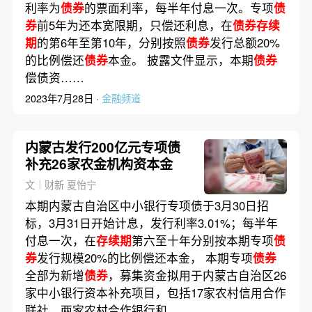
利率为
债券
的票面利率，每半年付息一次。专项
债
券
前5年为还本宽限期，只偿还利息，在
债券存续
期
的第6年至第10年，分别按照
债券
发行总额20%
的比例偿还
债券
本金。 披露文件显示，本期
债券
偿债资……
2023年7月28日 ·
金融频道
内蒙古发行200亿元专项债
补充26家农金机构资本金
文｜财新 夏怡宁
本期内蒙古自治区中小银行专项债于3月30日招
标，3月31日开始计息，发行利率3.01%；每半年
付息一次，在
存续期
第六至十年分别按本期专项
债
券
发行规模20%的比例偿还本金， 本期专项
债券
全部为新增
债券
，募集资金拟用于内蒙古自治区26
家中小银行资本补充项目，包括17家农村信用合作
联社、两家农村合作银行和……