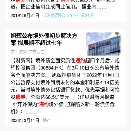
道，把企业信用变成同业信用。 据业内……
2019年6月21日 ·
《财新周刊》2019年第24期
旭辉公布境外债初步解决方
案 拟展期不超过七年
文｜财新 牛牧江曲
【财新网】境外债全面实质性
违约
超四个月后，旭
辉控股集团（00884.HK）在3月10日晚公布境外债
务全面解决方案。 旭辉控股集团于2022年11月1日
公告暂停支付境外到期未付的本金和利息4.14亿美
元。当时境外债务包括银行贷款、优先票据和可换
股
债券
，总额达68.5亿美元。（详见财新网报道
《“弃外保内”
违约
境外债 旭辉陷入新一轮债务危
机》）……
2023年3月11日 ·
地产