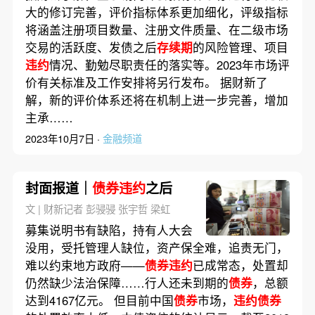
大的修订完善，评价指标体系更加细化，评级指标
将涵盖注册项目数量、注册文件质量、在二级市场
交易的活跃度、发债之后
存续期
的风险管理、项目
违约
情况、勤勉尽职责任的落实等。2023年市场评
价有关标准及工作安排将另行发布。 据财新了
解，新的评价体系还将在机制上进一步完善，增加
主承……
2023年10月7日 ·
金融频道
封面报道｜
债券违约
之后
文 | 财新记者 彭骎骎 张宇哲 梁虹
募集说明书有缺陷，持有人大会
没用，受托管理人缺位，资产保全难，追责无门，
难以约束地方政府——
债券违约
已成常态，处置却
仍然缺少法治保障……行人还未到期的
债券
，总额
达到4167亿元。 但目前中国
债券
市场，
违约债券