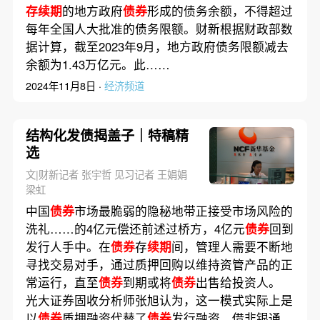
存续期
的地方政府
债券
形成的债务余额，不得超过
每年全国人大批准的债务限额。财新根据财政部数
据计算，截至2023年9月，地方政府债务限额减去
余额为1.43万亿元。此……
2024年11月8日 ·
经济频道
结构化发债揭盖子｜特稿精
选
文|财新记者 张宇哲 见习记者 王娟娟
梁虹
中国
债券
市场最脆弱的隐秘地带正接受市场风险的
洗礼……的4亿元偿还前述过桥方，4亿元
债券
回到
发行人手中。在
债券
存
续期
间，管理人需要不断地
寻找交易对手，通过质押回购以维持资管产品的正
常运行，直至
债券
到期或将
债券
出售给投资人。
光大证券固收分析师张旭认为，这一模式实际上是
以
债券
质押融资代替了
债券
发行融资，借非银通