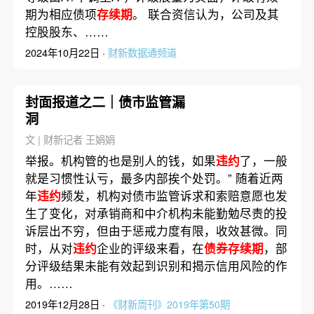
期为相应债项
存续期
。 联合资信认为，公司及其
控股股东、……
2024年10月22日 ·
财新数据通频道
封面报道之二｜债市监管漏
洞
文 | 财新记者 王娟娟
举报。机构管的也是别人的钱，如果
违约
了，一般
就是习惯性认亏，最多内部挨个处罚。” 随着近两
年
违约
频发，机构对债市监管诉求和索赔意愿也发
生了变化，对承销商和中介机构未能勤勉尽责的投
诉层出不穷，但由于惩戒力度有限，收效甚微。同
时，从对
违约
企业的评级来看，在
债券存续期
，部
分评级结果未能有效起到识别和揭示信用风险的作
用。……
2019年12月28日 ·
《财新周刊》2019年第50期