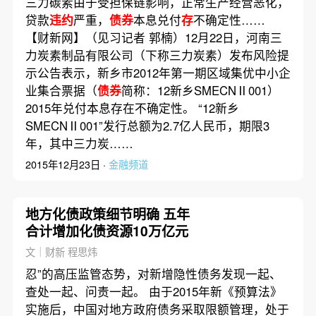
三力碳素由于受担保链影响，正常生产经营恶化，
贷款
违约
严重，
债券
本息兑付
存
不确定性……
【财新网】（见习记者 郭楠）12月22日，河南三
力炭素制品有限公司（下称三力炭素）发布风险提
示公告表示，新乡市2012年第一期区域集优中小企
业集合票据（
债券
简称：12新乡SMECNⅡ001）
2015年兑付本息存在不确定性。 “12新乡
SMECNⅡ001”发行总额为2.7亿人民币，期限3
年，其中三力炭……
2015年12月23日 ·
金融频道
地方化债政策细节明确 五年
合计增加化债资源10万亿元
文｜财新 程思炜
忍”的高压监管态势，对新增隐性债务发现一起、
查处一起、问责一起。 由于2015年新《预算法》
实施后，中国对地方政府债务采取限额管理，处于