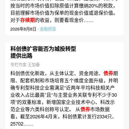
按当时的市场价值扣除原值计算缴纳20%的税款，
目前理解市场价值为保单的现金价值或退保价值。
对于
存续期
的收益，则要看现金价……
2026年8月8日 ·
金融频道
科创债扩容能否为城投转型
提供出路
专栏作家 王加春
科创债优化新政，从主体认定、资金用途、
债券
期
限、配套机制和市场培育五个维度全面升级，并明
确专利型科技企业需满足“近两年平均科技相关产
业收入占比最高”且“与主营业务关联专利不少于30
项”的双重标准，新增国家企业技术中心、科改示
范企业等六类科创称号认定。 从
债券
市场数据
看，截至2026年4月末，科创债累计发行2334只、
25702……