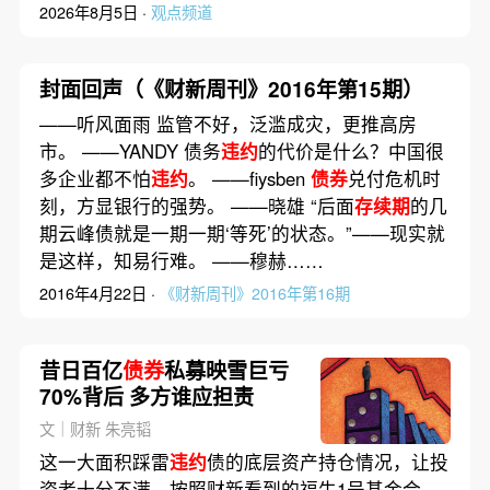
2026年8月5日 ·
观点频道
封面回声（《财新周刊》2016年第15期）
——听风面雨 监管不好，泛滥成灾，更推高房
市。 ——YANDY 债务
违约
的代价是什么？中国很
多企业都不怕
违约
。 ——fiysben
债券
兑付危机时
刻，方显银行的强势。 ——晓雄 “后面
存续期
的几
期云峰债就是一期一期‘等死’的状态。”——现实就
是这样，知易行难。 ——穆赫……
2016年4月22日 ·
《财新周刊》2016年第16期
昔日百亿
债券
私募映雪巨亏
70%背后 多方谁应担责
文｜财新 朱亮韬
这一大面积踩雷
违约
债的底层资产持仓情况，让投
资者十分不满。按照财新看到的福牛1号基金合