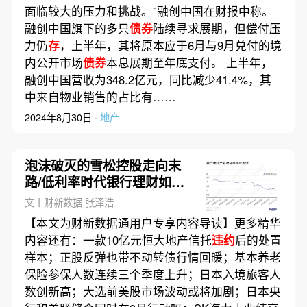
面临较大的压力和挑战。”融创中国在财报中称。
融创中国旗下的多只
债券
陆续寻求展期，但偿付压
力仍
存
，上半年，其将原本应于6月与9月兑付的境
内公开市场
债券
本息展期至年底支付。 上半年，
融创中国营收为348.2亿元，同比减少41.4%，其
中来自物业销售的占比有……
2024年8月30日 ·
地产
泡沫破灭的雪松控股走向末
路/低利率时代银行理财如何
破局｜数据精华
文丨财新数据 张泽浩
【本文为财新数据通用户专享内容导读】更多精华
内容还有：一款10亿元恒大地产信托
违约
后的处置
样本；正股反弹也带不动转债行情回暖；基本养老
保险参保人数连续三个季度上升；日本入境旅客人
数创新高；大选前美股市场波动或将加剧；日本央