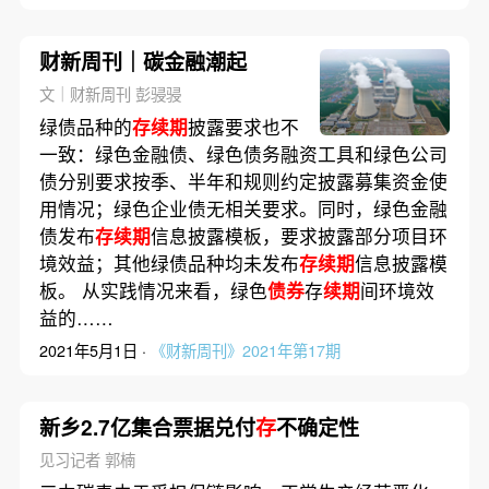
财新周刊｜碳金融潮起
文｜财新周刊 彭骎骎
绿债品种的
存续期
披露要求也不
一致：绿色金融债、绿色债务融资工具和绿色公司
债分别要求按季、半年和规则约定披露募集资金使
用情况；绿色企业债无相关要求。同时，绿色金融
债发布
存续期
信息披露模板，要求披露部分项目环
境效益；其他绿债品种均未发布
存续期
信息披露模
板。 从实践情况来看，绿色
债券
存
续期
间环境效
益的……
2021年5月1日 ·
《财新周刊》2021年第17期
新乡2.7亿集合票据兑付
存
不确定性
见习记者 郭楠