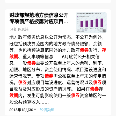
财政部规范地方债信息公开
专项债严格披露对应项目信
息
记者 程思炜
地方政府债务信息以公开为常态、不公开为例外，
既包括预决算范围内的地方政府债务限额、余额
等，也包括预决算范围外的地方政府
债券
发行、
存
续期
、重大事项等信息……6月底前公开相关信
息。一般
债券
需要公开截至上年末的余额、利率、
期限、地区分布，资金使用情况、项目建设进度和
运营情况等。专项
债券
需公布截至上年末的使用情
况，
债券
对应项目建设进度、运营情况以及
债券
项
目收益及对应形成的资产情况等。 如果在
债券
存
续期
内，发生可能影响使用一般
债券
资金地区的一
般公共预算收入……
2018年12月30日 ·
经济频道