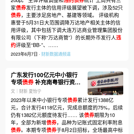
家
债券
发行主体的信用评级展望被下调，涉及52只
债券
，主要涉足房地产、基建等领域。 评级机构
惠誉于5月31日大范围调降万达地产相关主体的信
用评级，其中包括下调大连万达商业管理集团股份
有限公司（下称“万达商管”）的长期外币发行人
违
约
评级至“BB-”、……
2023年6月7日 ·
财新数据通频道
广东发行100亿元中小银行
专项
债券
补充南粤银行资本
金
文｜财新 夏怡宁
2023年以来中小银行专项
债券
累计发行1388亿
元，合计发行4118亿元，完成总额度的75%，后续
仍有1382亿元额度待发行…… 该
债券
期限为10
年，全部为新增
债券
，品种为记账式固定利率附息
债券
。本期专项
债券
于8月2日招标，全场最高中标