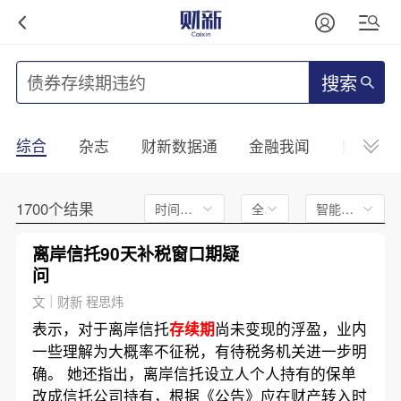
搜索
综合
杂志
财新数据通
金融我闻
财新mini
1700个结果
时间不限
全文
智能排序
离岸信托90天补税窗口期疑
问
文｜财新 程思炜
表示，对于离岸信托
存续期
尚未变现的浮盈，业内
一些理解为大概率不征税，有待税务机关进一步明
确。 她还指出，离岸信托设立人个人持有的保单
改成信托公司持有，根据《公告》应在财产转入时