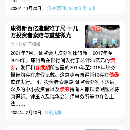
2020年11月20日 ·
《财新周刊》2020年第45期
康得新百亿造假难了局 十几
万投资者索赔与重整微光
文｜财新 王娟娟
2021年7月，证监会再次处罚康得新。2017年至
2018年，康得新在银行间发行了总计35亿元的
债
券
，发行和
存续期
所披露的2015年至2018年财务
报告均存在虚假记载。这意味着康得新也存在
债券
欺诈发行。 4、投资者索赔路 证监会处罚下达后，
众多的中小投资者以及
债券
持有人都以虚假陈述将
康得新、钟玉以及瑞华会计师事务所等中介告上
法……
2024年12月10日 ·
金融我闻