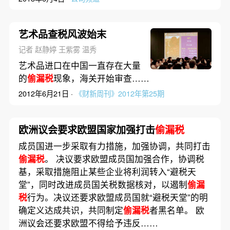
艺术品查税风波始末
记者 赵静婷 王紫雾 温秀
艺术品进口在中国一直存在大量
的
偷漏税
现象，海关开始审查……
2012年6月21日 ·
《财新周刊》2012年第25期
欧洲议会要求欧盟国家加强打击
偷漏税
成员国进一步采取有力措施，加强协调，共同打击
偷漏税
。 决议要求欧盟成员国加强合作，协调税
基，采取措施阻止某些企业将利润转入“避税天
堂”，同时改进成员国关税数据核对，以遏制
偷漏
税
行为。决议还要求欧盟成员国就“避税天堂”的明
确定义达成共识，共同制定
偷漏税
者黑名单。 欧
洲议会还要求欧盟不得给予违反……