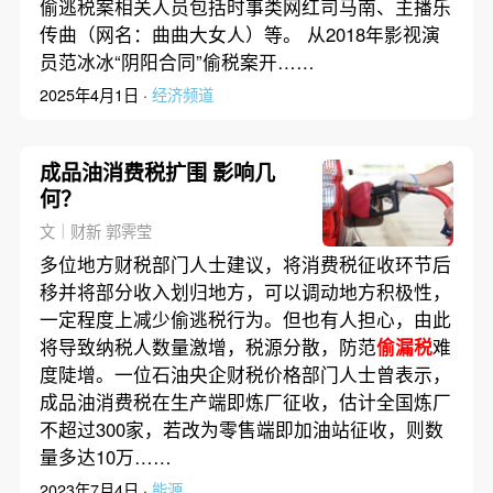
偷逃税案相关人员包括时事类网红司马南、主播乐
传曲（网名：曲曲大女人）等。 从2018年影视演
员范冰冰“阴阳合同”偷税案开……
2025年4月1日 ·
经济频道
成品油消费税扩围 影响几
何？
文｜财新 郭霁莹
多位地方财税部门人士建议，将消费税征收环节后
移并将部分收入划归地方，可以调动地方积极性，
一定程度上减少偷逃税行为。但也有人担心，由此
将导致纳税人数量激增，税源分散，防范
偷漏税
难
度陡增。一位石油央企财税价格部门人士曾表示，
成品油消费税在生产端即炼厂征收，估计全国炼厂
不超过300家，若改为零售端即加油站征收，则数
量多达10万……
2023年7月4日 ·
能源