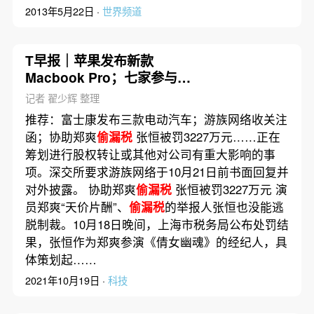
2013年5月22日 ·
世界频道
T早报｜苹果发布新款
Macbook Pro；七家参与紫
光破产重组竞标；阿里测试
记者 翟少辉 整理
购物车分享至微信群和朋友
推荐：富士康发布三款电动汽车；游族网络收关注
圈
函；协助郑爽
偷漏税
张恒被罚3227万元……正在
筹划进行股权转让或其他对公司有重大影响的事
项。深交所要求游族网络于10月21日前书面回复并
对外披露。 协助郑爽
偷漏税
张恒被罚3227万元 演
员郑爽“天价片酬”、
偷漏税
的举报人张恒也没能逃
脱制裁。10月18日晚间，上海市税务局公布处罚结
果，张恒作为郑爽参演《倩女幽魂》的经纪人，具
体策划起……
2021年10月19日 ·
科技