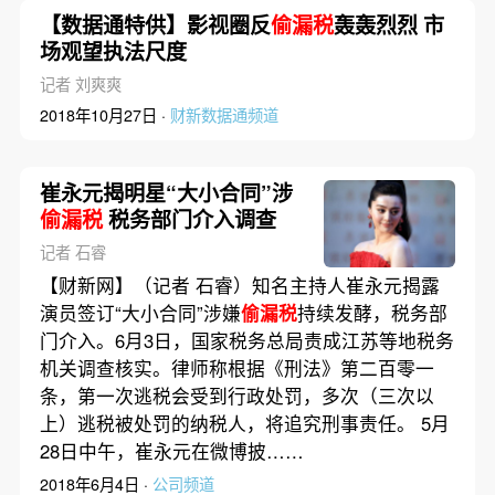
【数据通特供】影视圈反
偷漏税
轰轰烈烈 市
场观望执法尺度
记者 刘爽爽
2018年10月27日 ·
财新数据通频道
崔永元揭明星“大小合同”涉
偷漏税
税务部门介入调查
记者 石睿
【财新网】（记者 石睿）知名主持人崔永元揭露
演员签订“大小合同”涉嫌
偷漏税
持续发酵，税务部
门介入。6月3日，国家税务总局责成江苏等地税务
机关调查核实。律师称根据《刑法》第二百零一
条，第一次逃税会受到行政处罚，多次（三次以
上）逃税被处罚的纳税人，将追究刑事责任。 5月
28日中午，崔永元在微博披……
2018年6月4日 ·
公司频道