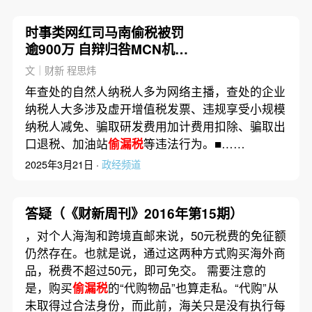
时事类网红司马南偷税被罚
逾900万 自辩归咎MCN机构
未代缴
文｜财新 程思炜
年查处的自然人纳税人多为网络主播，查处的企业
纳税人大多涉及虚开增值税发票、违规享受小规模
纳税人减免、骗取研发费用加计费用扣除、骗取出
口退税、加油站
偷漏税
等违法行为。■……
2025年3月21日 ·
政经频道
答疑（《财新周刊》2016年第15期）
，对个人海淘和跨境直邮来说，50元税费的免征额
仍然存在。也就是说，通过这两种方式购买海外商
品，税费不超过50元，即可免交。 需要注意的
是，购买
偷漏税
的“代购物品”也算走私。“代购”从
未取得过合法身份，而此前，海关只是没有执行每