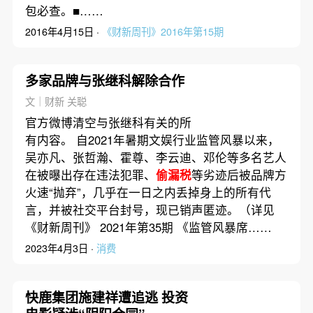
包必查。■……
2016年4月15日 ·
《财新周刊》2016年第15期
多家品牌与张继科解除合作
文｜财新 关聪
官方微博清空与张继科有关的所
有内容。 自2021年暑期文娱行业监管风暴以来，
吴亦凡、张哲瀚、霍尊、李云迪、邓伦等多名艺人
在被曝出存在违法犯罪、
偷漏税
等劣迹后被品牌方
火速“抛弃”，几乎在一日之内丢掉身上的所有代
言，并被社交平台封号，现已销声匿迹。（详见
《财新周刊》 2021年第35期 《监管风暴席……
2023年4月3日 ·
消费
快鹿集团施建祥遭追逃 投资