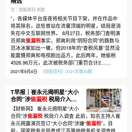
精选
文｜财新周刊 关聪
”，各媒体平台连夜将相关节目下架，并在作品中
将其除名，这些曾站在流量顶端的明星，结局是消
失在中文互联网世界。 8月27日，税务部门查明演
员郑爽
偷漏税
事实，郑爽利用“阴阳合同”的路数与
范冰冰案如出一辙，但2018年的“查税风暴”显然没
能震慑郑爽和电视剧出品方，此后两年，她偷税
4526.96万元，此次被税务部门重罚合计2……
2021年9月4日 ·
《财新周刊》2021年第35期
T早报｜崔永元揭明星“大小
合同”涉
偷漏税
税局介入调
查；美光等芯片企业遭中国
【财新网】 崔永元揭明星“大小
反垄断机构调查
合同”涉
偷漏税
税局介入调查 此前，知名主持人崔
永元揭露演员签订“大小合同”涉嫌“
偷漏税
”，目
前，国家税务总局责成江苏等地税务机关调查核