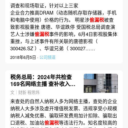
垄断展开调查
调查和现场取证，针对以上三家
企业合力推高DRAM（动态随机存取存储器，手机
和电脑中使用）价格的行为。 明星涉
偷漏税
被查
致影视股重挫 唐德、华谊跌停 受国税总局调查演
艺人士涉嫌
偷漏税
事件的影响，6月4日影视股集体
重挫，与上述事件有所关联的唐德影视（
300426.SZ ）、华谊兄弟（ 300027……
2018年6月5日 ·
公司频道
税务总局：2024年共检查
169名网络主播 查补收入近9
亿元
文｜财新 程思炜
来查处的自然人纳税人多为网络主播，查处的企业
纳税人大多涉及虚开增值税发票、违规享受小规模
纳税人减免优惠、骗取研发费用加计扣除、骗取出
口退税、加油站
偷漏税
等违法行为。知名度较高的