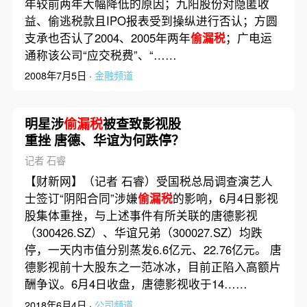
年较前两年大幅降低的原因；九阳股份对隐匿收
益、偷逃税款且IPO报表受到操纵进行否认；方圆
支承也否认了2004、2005年两年
偷漏税
；广电运
通称该公司“应交税费”、“……
2008年7月5日 ·
金融频道
明星涉
偷漏税
被查致影视股
重挫 唐德、华谊为何跌停？
记者 石睿
【财新网】（记者 石睿）受国税总局调查演艺人
士签订“阴阳合同”涉嫌
偷漏税
的影响，6月4日影视
股集体重挫，与上述事件有所关联的唐德影视
（300426.SZ）、华谊兄弟（300027.SZ）均跌
停，一天内市值分别蒸发6.6亿元、22.76亿元。 唐
德影视前十大股东之一范冰冰，目前正陷入高额片
酬争议。6月4日收盘，唐德影视收于14……
2018年6月4日 ·
公司频道