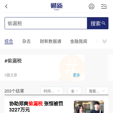
搜索
综合
杂志
财新数据通
金融我闻
财新mini
#偷漏税
5篇文章
更多
203个结果
时间不限
全文
智能排序
协助郑爽
偷漏税
张恒被罚
3227万元