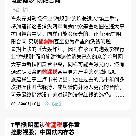
电影疑涉“阴阳合同”
记者 韩祎
崔永元对影视行业“潜规则”的炮轰进入“第二季”，
将施建祥这名消失两年有余的众筹金融圈在逃大亨
拉回舞台中央，同样可能会曝光的，还有通过“阴
阳合同”实现
偷漏税
甚至更为严重的洗钱问题……
暑期上映的《大轰炸》，因为崔永元的炮轰影视行
业“潜规则”而将施建祥这位消失已久的众筹金融圈
大亨重新拉回舞台中央，同样可能会曝光的，还有
通过阴阳合同
偷漏税
甚至更为严重的洗钱问题。
施建祥生于上海市崇明县，他在过去的几十年间多
次把握住时代脉搏，成功转向并迈入更高的台阶，
可是最终仍然没有逃过踩踏法律红线的选择。……
2018年6月10日 ·
公司频道
T早报|明星涉
偷漏税
事件重
挫影视股；中国就内存芯片