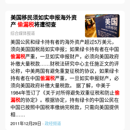
美国移民须如实申报海外资
产
偷漏税
将遭彻查
综合媒体报道
美国公民和绿卡持有者的海外资产超过5万美元，
须向美国国税局如实申报；如果绿卡持有者在中国
偷漏税
严重，一旦如实申报财产，必须向美国政府
补缴大量税款……财税法研究中心主任施正文的评
论称，中美两国有避免重复征税的协议，如果绿卡
持有者在中国
偷漏税
严重，一旦如实申报财产，必
须向美国政府补缴大量税款。 据了解，中美于
1984年签订了《关于对所得避免双重征税和防止
偷
漏税
的协定》。根据协定，持有绿卡的中国公民在
中国已按照中国税率缴纳完税款，只需向美国提供
相……
2011年12月29日 ·
政经频道