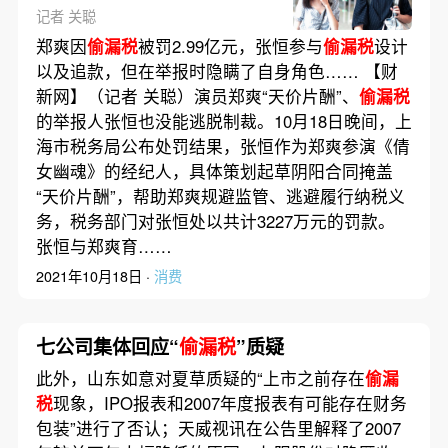
记者 关聪
郑爽因
偷漏税
被罚2.99亿元，张恒参与
偷漏税
设计
以及追款，但在举报时隐瞒了自身角色…… 【财
新网】（记者 关聪）演员郑爽“天价片酬”、
偷漏税
的举报人张恒也没能逃脱制裁。10月18日晚间，上
海市税务局公布处罚结果，张恒作为郑爽参演《倩
女幽魂》的经纪人，具体策划起草阴阳合同掩盖
“天价片酬”，帮助郑爽规避监管、逃避履行纳税义
务，税务部门对张恒处以共计3227万元的罚款。
张恒与郑爽育……
2021年10月18日 ·
消费
七公司集体回应“
偷漏税
”质疑
此外，山东如意对夏草质疑的“上市之前存在
偷漏
税
现象，IPO报表和2007年度报表有可能存在财务
包装”进行了否认；天威视讯在公告里解释了2007