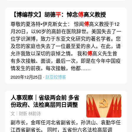
【博编荐文】胡德
平
：悼念
傅
高义教授
尊敬的夏洛特•伊克斯女士： 惊闻
傅
高义教授于12
月20日，以90岁的高龄在医院辞世。美国失去了一
位学识渊博，致力于东亚文化研究的著名学者。您
及您的家庭也失去了一位最至爱的亲人。在此，请
允许我致以深切的哀悼之情。 我和
傅
高义先生曾
有多次接触、面谈，最后一次，即是在今年中国疫
情发生的前夜。每次接触，他都……
2020年12月25日 ·
赵亚姣博客
人事观察｜省级两会前 多省
份政府、法检高层同日调整
文｜财新 林韵诗
副市长，金晖任河北省副省长，孙洪山、袁勤华任
江西省副省长。 同时，五省份六名法检高层调