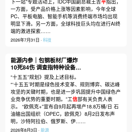
下一站”专题活动上，IDC中国副总裁王吉
平
指出，
一方面，受产品价格上涨等因素影响，今年全球
PC、平板电脑、智能手机等消费终端市场均出现
明显下滑。另一方面，全球科技巨头均在进行AI终
端的激进探索……
2026年7月31日 ·
科技
能源内参｜包钢板材厂爆炸
10死84伤 调查指特种设备安
全层层失守；国家电网原董
“十五五”规划》提及上述目标。
事长辛保安被调查
“‘十五五’时期是绿色技术变革、规则博弈、碳达峰
攻坚的关键时期，也是进一步巩固提升中国绿色产
业竞争优势的重要时期。”工
信
部有关负责人表
示。 “欧佩克+”宣布自9月起再增产18.8万桶/日 石
油输出国组织（OPEC，欧佩克）8月2日发布声
明，沙特阿拉伯、俄罗斯、伊……
2026年8月3日 ·
能源