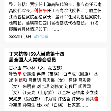
整，包括：贾宇任上海高院代院长，张应杰任云南
高院代院长，
傅信平
任江西高院代院长、丁顺生任
江西省检察院副检察长，董开军任河北省检察院代
检察长，葛晓燕任四川省检察院代检察长。 11名
履新者具体情况如下： ……
2023年1月8日 ·
政经频道
丁来杭等159人当选第十四
届全国人大常委会委员
古小玉 布小林（女，蒙古族）
叶赞
平
史耀斌 冉博（苗族） 白尚成（回族） 丛
斌 包
信
和 吕世明 吕忠梅（女） 吕建 吕彩霞
（女） 朱明春 刘仓理 刘修文 刘俊臣 闫傲霜
（女） 江天亮（土家族） 江金权 汤维建 安立佳
安兆庆（锡伯族） 许为钢 许达哲 许安标 孙其
信
孙宪忠 孙菊生 杜小光（白族） 杜家毫……