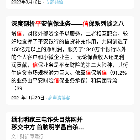
2023年3月12日 ·
专题频道
深度剖析
平
安信保业务——
信
保系列谈之八
增
信
，对接外部资金予以服务，二者相互配合，较
好地发挥了平安银行的信贷补充作用，共同创造了
150亿元以上的净利润，服务了1340万个银行以外
的个人客户和小微企业主。 无论保费收入还是利
润贡献，
信
保业务是平安财险的第二大险种，其衍
生信贷市场规模潜力巨大。依靠
信
保增
信
（91.2%
的业务由平安财险
信
保业务承保）和集团导流
（39……
2021年11月30日 ·
高声谈博客
缅北明家三电诈头目落网并
移交中方 首脑明学昌自杀身
亡
文｜财新 覃建行