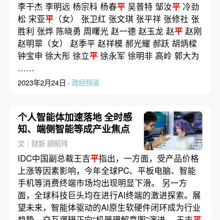
李干杰 李明远 杨宗科 杨春
平
吴普特 邹汝
平
冷劲
松 宋亚
平
（女） 张卫红 张文琪 张平祥 张修社 张
胜利 张烨 陈晓勇 周曙光 赵一德 赵玉龙 赵
平
赵刚
赵明翠（女） 赵季平 赵祥模 郝光耀 郝跃 胡炳樑
钟宝申 徐大彤 徐立
平
徐永军 徐明非 高岭 郭大为
……
2023年2月24日 ·
政经频道
个人智能体加速落地 全时感
知、端侧智能等成产业焦点
文｜财新 顾昭玮
IDC中国副总裁王吉
平
指出，一方面，受产品价格
上涨等因素影响，今年全球PC、平板电脑、智能
手机等消费终端市场均出现明显下滑。 另一方
面，全球科技巨头均在进行AI终端的激进探索。展
望未来，智能体驱动的AI原生软硬件闭环成为行业
趋势，交互逻辑正向“机器理解意图”演进。 王吉
平