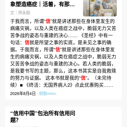
象塑造癌症｜活着，有那么
好吗？④
文｜师永刚
于我而言，所谓“
信
”就是讲述那些在身体里发生的
病痛灾祸，以及人类在癌症之战中，脆弱无力又苦
苦争战的姿态与重建的决心…… 《圣经》中有一
句话：
信
就是所望之事的实底，是未见之事的确
据。于我而言，所谓“
信
”就是讲述那些在身体里发
生的病痛灾祸，以及人类在癌症之战中，脆弱无力
又苦苦争战的姿态与重建的决心。若人类的脆弱，
是我要书写的主题，那么，这本书其实是自我救赎
的努力与证据。 这本书就是我的“
信
”。（未完待
续）■ 《终活：无国界病人2》点此优惠购买……
2026年8月4日 ·
财新mini+
“信用中国”包治所有信用问
题？