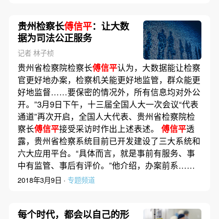
贵州检察长
傅信平
：让大数
据为司法公正服务
记者 林子桢
贵州省检察院检察长
傅信平
认为，大数据能让检察
官更好地办案，检察机关能更好地监管，群众能更
好地监督……要保密的情况外，所有信息均对外公
开。”3月9日下午，十三届全国人大一次会议“代表
通道”再次开启，全国人大代表、贵州省检察院检
察长
傅信平
接受采访时作出上述表述。
傅信平
透
露，贵州省检察系统目前已开发建设了三大系统和
六大应用平台。“具体而言，就是事前有服务、事
中有监管、事后有评价。”他介绍，办案前系……
2018年3月9日 ·
专题频道
每个时代，都会以自己的形