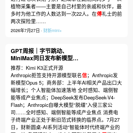
植物采集者——主要是自己村里的亲戚和伙伴，最
多时为他工作的人数达到一次22人。在
傅
礼士的前
两次探险里……
2026年7月27日 ·
财新mini+
GPT周报｜字节跳动、
MiniMax同日发布新模型；
英伟达、Meta、微软和戴尔
推荐：Kimi K3正式开源
等联名支持开源模型
Anthropic拒签支持开源模型联名
信
；Anthropic发
新模型Opus 5；商务部：上半年AI相关产品出口大
幅增长；个人智能体加速落地 全时感知、端侧智
能等成产业焦点；DeepSeek发布DeepSeek-V4-
Flash；Anthropic自曝大模型“脱缰”入侵三家公
司……全时感知、端侧智能等成产业焦点 消费电
子终端产业正处于新旧范式转换的临界点。7月27
日，财新圆桌-AI系列活动“智能体时代终端产业的