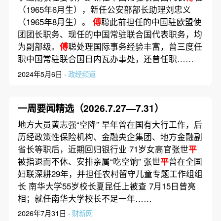
（1965年6月生），新任公安部部长助理刘忠义
（1965年8月生）。
傅
聪此前担任的中国驻欧盟使
团团长职务、现任的中国常驻联合国代表职务，均
为副部级。
傅
聪处理国际事务经验丰富，曾三度任
职中国常驻联合国日内瓦办事处，还曾任职……
2024年5月6日 ·
政经频道
一周要闻精选（2026.7.27—7.31）
地方大员黄志强“空降” 早年曾在国有大行工作，后
历经政策性保险机构、金融央企集团、地方金融副
省长等职后，近期回归银行业 71岁女高官张世
平
被指退而不休、安排亲属“吃空饷” 张世
平
曾在全国
妇联深耕29年，并担任农村留守儿童专题工作组组
长 南华大学55岁校长夏昆任上被查 7月15日曾亮
相；就任南华大学校长不足一年……
2026年7月31日 ·
财新网