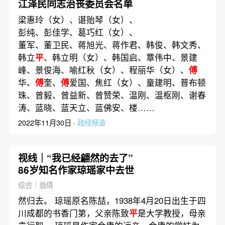
江泽民同志治丧委员会名单
梁惠玲（女）、谌贻琴（女）、
彭纯、彭佳学、葛巧红（女）、
董军、董卫民、蒋旭光、蒋作君、韩俊、韩文秀、
韩立
平
、韩立明（女）、韩国启、覃伟中、景建
峰、景俊海、喻红秋（女）、程丽华（女）、
傅
华、
傅
奎、
傅
爱国、焦红（女）、童建明、普布顿
珠、曾毅、曾益新、曾赞荣、温刚、温枢刚、谢春
涛、蓝晓、蓝天立、蓝佛安、楼……
2022年11月30日 ·
政经频道
视线｜“我已经翩然的去了”
86岁知名作家琼瑶家中去世
综合｜翁倩
然归去。 琼瑶原名陈喆，1938年4月20日出生于四
川成都的书香门第，父亲陈致
平
是大学教授，母亲