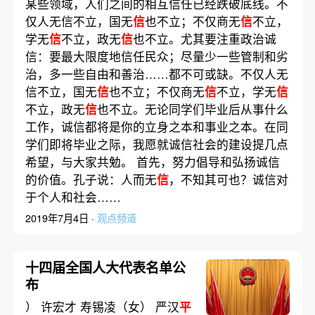
某些领域，人们之间的相互信任已经跌破底线。不
仅人无信不立，国无
信
也不立；不仅商无
信
不立，
学无
信
不立，政无
信
也不立。尤其要注重政治诚
信：要最大限度地信任民众；尽量少一些管制和劣
治，多一些自由和善治……都不可或缺。不仅人无
信不立，国无
信
也不立；不仅商无
信
不立，学无
信
不立，政无
信
也不立。无论同学们毕业后从事什么
工作，诚信都将是你的立身之本和事业之本。在同
学们即将毕业之际，我愿就诚信社会的建设提几点
希望，与大家共勉。 首先，努力倡导和弘扬诚信
的价值。孔子说：人而无
信
，不知其可也？诚信对
于个人和社会……
2019年7月4日 ·
观点频道
十四届全国人大代表名单公
布
） 许宏才 寿锡凌（女） 严汉
平