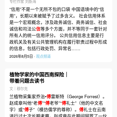
专栏作家 刘新海
“信用”不是一个无所不包的口袋 中国语境中的“信
用”，长期以来被赋予了过多含义。 社会信用体系
是一个宏观概念，涉及政务诚信、商务诚信、社会
诚信和司法公
信
等多个方面，并不等同于一套针对
所有人的统一信用评分。 公共信用信息主要是行
政机关及有关公共管理机构在履行职责过程中形成
的信息，包括行政处罚、异常名……
2026年8月5日 ·
观点频道
植物学家的中国西南探险｜
带着问题去读书
文｜穆尔克
兰植物采集家乔治•
傅
雷斯特（George Forrest）。
赵成章叫他“老
傅
”“
傅
老爷”“
傅
礼士”（他的中文名
字）或“
傅
子”（模仿儒学的尊称）。
傅
礼士在云南
进行过七次长期考察，赵成章在此期间网罗了一伙