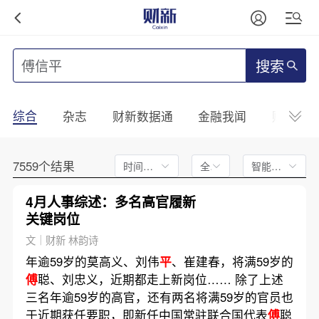
搜索
综合
杂志
财新数据通
金融我闻
财新mini
7559个结果
时间不限
全文
智能排序
4月人事综述：多名高官履新
关键岗位
文｜财新 林韵诗
年逾59岁的莫高义、刘伟
平
、崔建春，将满59岁的
傅
聪、刘忠义，近期都走上新岗位…… 除了上述
三名年逾59岁的高官，还有两名将满59岁的官员也
于近期获任要职，即新任中国常驻联合国代表
傅
聪