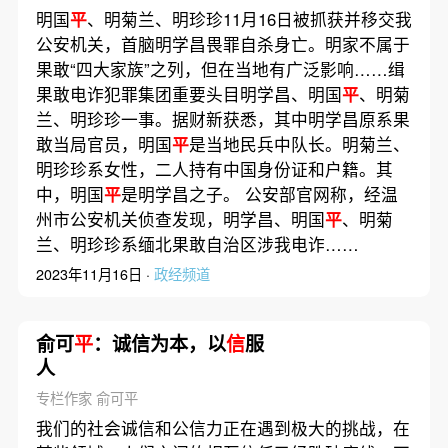
明国
平
、明菊兰、明珍珍11月16日被抓获并移交我
公安机关，首脑明学昌畏罪自杀身亡。明家不属于
果敢“四大家族”之列，但在当地有广泛影响……缉
果敢电诈犯罪集团重要头目明学昌、明国
平
、明菊
兰、明珍珍一事。据财新获悉，其中明学昌原系果
敢当局官员，明国
平
是当地民兵中队长。明菊兰、
明珍珍系女性，二人持有中国身份证和户籍。其
中，明国
平
是明学昌之子。 公安部官网称，经温
州市公安机关侦查发现，明学昌、明国
平
、明菊
兰、明珍珍系缅北果敢自治区涉我电诈……
2023年11月16日 ·
政经频道
俞可
平
：诚信为本，以
信
服
人
专栏作家 俞可平
我们的社会诚信和公信力正在遇到极大的挑战，在