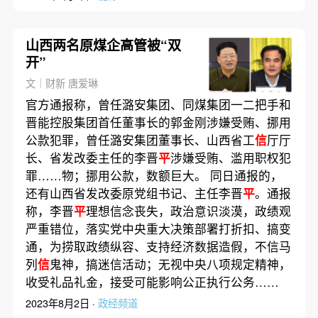
山西两名原煤企高管被“双
开”
文｜财新 唐爱琳
官方通报称，曾任潞安集团、同煤集团一二把手和
晋能控股集团首任董事长的郭金刚涉嫌受贿、挪用
公款犯罪，曾任潞安集团董事长、山西省工
信
厅厅
长、省发改委主任的李晋
平
涉嫌受贿、滥用职权犯
罪……物；挪用公款，数额巨大。 同日通报的，
还有山西省发改委原党组书记、主任李晋
平
。通报
称，李晋
平
理想信念丧失，政治意识淡漠，政绩观
严重错位，落实党中央重大决策部署打折扣、搞变
通，为捞取政绩纵容、支持经济数据造假，不信马
列
信
鬼神，搞迷信活动；无视中央八项规定精神，
收受礼品礼金，接受可能影响公正执行公务……
2023年8月2日 ·
政经频道