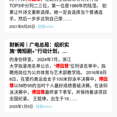
TOP3中分列二三位，第一位是1989年的陆滢。 如
果让叶诗文重新选择，她一定会选择当个普通选
手，然后一步步达到自己荣……
2021年9月25日 ·
财新mini+
财新闻｜广电总局：组织实
施“微短剧+”行动计划，推
出300部重点微短剧
的身份转变。 2024年7月，浙江
大学拟录用名单公示，“
傅园慧
”位列该名单中，拟
聘用岗位为公共体育与艺术部教学岗。 2016年8月
8日，在里约奥运会女子100米仰泳半决赛中，
傅园
慧
以58秒95的当时个人最好成绩晋级决赛。在该仰
泳决赛中，
傅园慧
最终拿下季军，并保持着该项目
全国纪录。 王懿律，出生于19……
2025年1月5日 ·
财新mini+