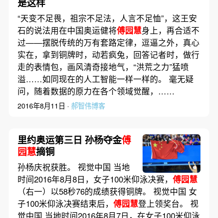
是这样
“天变不足畏，祖宗不足法，人言不足恤”，这王安
石的说法用在中国奥运健将
傅园慧
身上，再合适不
过——摆脱传统的万有套路定律，逗逼之外，真心
实在，拿到铜牌时，动若疯兔，回答记者时，做行
走的表情包，画风清奇接地气，“洪荒之力”猛喷
溢……如同现在的人工智能一样一样的。 毫无疑
问，随着数据的原力在各个领域觉醒，……
2016年8月11日 ·
郝智伟博客
里约奥运第三日 孙杨夺金
傅
园慧
摘铜
孙杨庆祝获胜。 视觉中国 当地
时间2016年8月8日，女子100米仰泳决赛，
傅园慧
（右一）以58秒76的成绩获得铜牌。 视觉中国 女
子100米仰泳决赛结束后，
傅园慧
登上领奖台。 视
觉中国 当地时间2016年8月7日，在女子100米仰泳