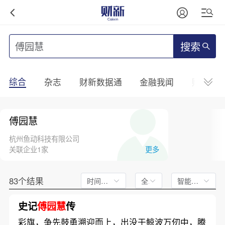
搜索
综合
杂志
财新数据通
金融我闻
财新mini
傅园慧
杭州鱼动科技有限公司
关联企业1家
更多
83个结果
时间不限
全文
智能排序
史记
傅园慧
传
彩旗，争先鼓勇溯迎而上，出没于鲸波万仞中，腾