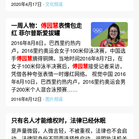
2020年4月17日 ·
文化频道
一周人物：
傅园慧
表情包走
红 菲尔普斯爱拔罐
2016年8月8日，巴西里约热内
卢，2016里约奥运会女子100米仰泳决赛，中国选
手
傅园慧
摘得铜牌。当地时间2016年8月7日，在
女子100米仰泳半决赛后，
傅园慧
接受记者采访，
凭借各种夸张表情一时爆红网络。 视觉中国 2016
年8月10日，巴西里约热内卢，2016里约奥运会男
子200米个人混合泳预赛……
2016年8月12日 ·
图片频道
只有名人才能维权时，法律已经休眠
是声量微弱，人微言轻，不被重视，法律也不会启
动。法律因身份不同而选择性启动，说明执法机关