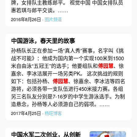
牌，女排队主教练郎平。 视觉中国 中国女排队员
惠若琪与郎平交谈。……
2016年8月26日 ·
图片频道
中国游泳，春天里的故事
孙杨队长正在参加一场“真人秀”赛事，名字叫《挑
战不可能》：他成为国内第一个实现100米到1500
米自由泳“五冠王”的选手；他要组队和
傅园慧
、徐
嘉余、李冰洁展开一场另类PK。 这次挑战的规则
如下：包括孙杨、
傅园慧
、徐嘉余、李冰洁等四名
游将，必须各带一支队伍进行450米接力赛。各组
另三名队友分别是7-16岁的中学生游泳选手。为制
造悬念，孙杨等人必须游自己的弱项。……
2017年4月25日 ·
杨旺博客
中国水军二次创业，从创新