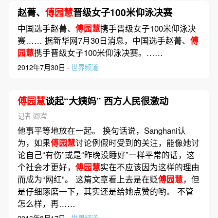
赵菁、
傅园慧
晋级女子100米仰泳决赛
中国选手赵菁、
傅园慧
携手晋级女子100米仰泳决
赛…… 据新华网7月30日消息，中国选手赵菁、
傅
园慧
携手晋级女子100米仰泳决赛。……
2012年7月30日 ·
世界频道
傅园慧
谈起“大姨妈” 西方人民很激动
记者 卿滢
他事平等地放在一起。 换句话说，Sanghani认
为，如果
傅园慧
讨论例假时受到的关注，能像她讨
论自己“有伤”或是“昨晚没睡好”一样平常的话，这
个社会才更好，
傅园慧
实在不应该因为这样的理由
而成为“网红”。 这篇文章看上去是在贬
傅园慧
，但
是仔细琢磨一下，其实还是给她点赞的哟。 不管
怎么样，再……
2016年8月17日 ·
世界频道