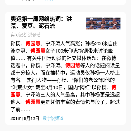
奥运第一周网络热词：洪
荒、爱豆、泥石流
实习记者 洪佩瑶
孙杨、
傅园慧
、宁泽涛人气高涨；孙杨200米自由
泳夺冠、
傅园慧
女子100米仰泳摘铜带来讨论峰
值…… 有关中国运动员的社交媒体话题：在微博
话题中，孙杨、宁泽涛、
傅园慧
等人的话题阅读量
都十分惊人。而在推特中，运动员仅孙杨一人榜上
有名。 热门人物——孙杨、“你们的老公”和他的
“洪荒少女” 截至8月10日，国内“网红”以孙杨、
傅
园慧
、宁泽涛三人的人气最高，其中孙杨更是远超
他人。
傅园慧
更是凭借丰富的表情包与段子，超过
了前……
2016年8月12日 ·
数字说频道