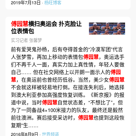
2019年7月13日 ·
杨旺博客
傅园慧
横扫奥运会 扑克脸让
位表情包
实习记者 张馨梦
前有爱哭鬼孙杨，后有夺得首金的“冷漠军团”代言
人张梦雪，再加上移动的表情包
傅园慧
，奥运选手
们不再千人一面，真实力加上真性情，年轻人要做
自己…… 但在社交网络上以开朗一面示人的
傅园
慧
，在奥运前也曾经历低谷。当然，美少女
傅园慧
不会就这样被轻易地打倒。在接连失利后，她选择
到澳大利亚参加高强度恢复训练。《新京报》的报
道中说，当时
傅园慧
自觉状态差，“不想比了”，但
为了一同备战4×100米接力的队友，最终还是毅然
前往澳洲。赛后接受采访时，
傅园慧
也提到这段恢
复期“生……
2016年8月9日 ·
世界频道