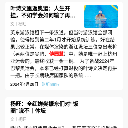
叶诗文重返奥运：人生开
挂，不如学会如何输了再赢
回来｜体坛
文｜杨旺
英东游泳馆租下一条泳道。但当时游泳馆全部闭
馆，使得她到第二年1月才开始系统训练。好在结
果比较正常，在媒体渲染的浙江泳坛三位复出老将
（另两位是吴鹏、
傅园慧
）中，她是唯一赶上杭州
亚运会的，最终收获一金一铜。 为了备战2024年
巴黎奥运会，本来已经打算退役的叶诗文决定再拼
一把。由于长期缺席国家队的系统……
2024年4月28日 ·
财新mini+
杨旺：全红婵樊振东们对“饭
圈”说不｜体坛
文｜杨旺
”乱象 聚力聚焦事业大局》，严正表态坚决抵制“饭