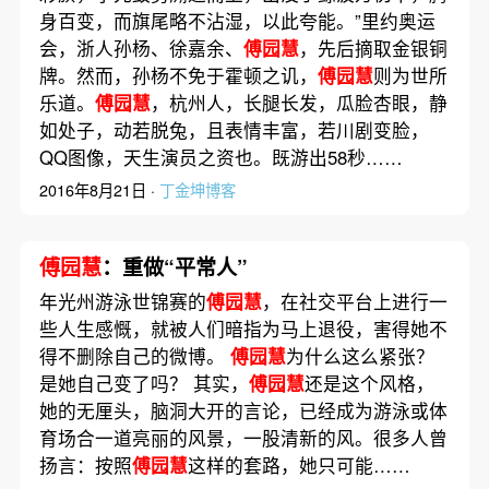
身百变，而旗尾略不沾湿，以此夸能。”里约奥运
会，浙人孙杨、徐嘉余、
傅园慧
，先后摘取金银铜
牌。然而，孙杨不免于霍顿之讥，
傅园慧
则为世所
乐道。
傅园慧
，杭州人，长腿长发，瓜脸杏眼，静
如处子，动若脱兔，且表情丰富，若川剧变脸，
QQ图像，天生演员之资也。既游出58秒……
2016年8月21日 ·
丁金坤博客
傅园慧
：重做“平常人”
年光州游泳世锦赛的
傅园慧
，在社交平台上进行一
些人生感慨，就被人们暗指为马上退役，害得她不
得不删除自己的微博。
傅园慧
为什么这么紧张？
是她自己变了吗？ 其实，
傅园慧
还是这个风格，
她的无厘头，脑洞大开的言论，已经成为游泳或体
育场合一道亮丽的风景，一股清新的风。很多人曾
扬言：按照
傅园慧
这样的套路，她只可能……