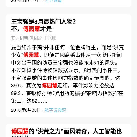
王宝强是8月最热门人物？
不，
傅园慧
才是
实习记者 洪佩瑶 王晗啸
最当红炸子鸡”并非任何一位金牌得主，而是“洪荒
少女”
傅园慧
。即便是因离婚事件从一众奥运新闻
中突出重围的演员王宝强也没能抢走她的风头。
不过知微事件博物馆数据显示，8月热门事件中，
王宝强离婚的事件影响力指数的确是最高的，达
89.5，其次为
傅园慧
走红，事件影响力指数达
89.3。霍顿称孙杨为“用药的骗子”影响力指数排在
第三，达82……
2016年8月30日 ·
数字说频道
傅园慧
的“洪荒之力”画风清奇，人工智能也