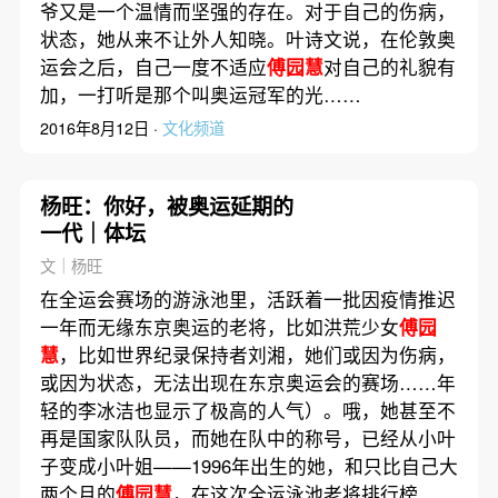
爷又是一个温情而坚强的存在。对于自己的伤病，
状态，她从来不让外人知晓。叶诗文说，在伦敦奥
运会之后，自己一度不适应
傅园慧
对自己的礼貌有
加，一打听是那个叫奥运冠军的光……
2016年8月12日 ·
文化频道
杨旺：你好，被奥运延期的
一代｜体坛
文｜杨旺
在全运会赛场的游泳池里，活跃着一批因疫情推迟
一年而无缘东京奥运的老将，比如洪荒少女
傅园
慧
，比如世界纪录保持者刘湘，她们或因为伤病，
或因为状态，无法出现在东京奥运会的赛场……年
轻的李冰洁也显示了极高的人气）。哦，她甚至不
再是国家队队员，而她在队中的称号，已经从小叶
子变成小叶姐——1996年出生的她，和只比自己大
两个月的
傅园慧
，在这次全运泳池老将排行榜