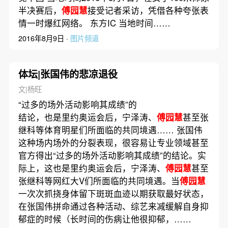
半决赛后，
傅园慧
接受记者采访，凭借各种夸张表
情一时爆红网络。 东方IC 当地时间……
2016年8月9日 ·
图片频道
体坛|张国伟的悲凉退役
文|杨旺
“过多的场外活动影响其成绩”的
结论，也是里约奥运会后，宁泽涛、
傅园慧
甚至张
继科等体育明星们所面临的共同境遇…… 张国伟
这种场内场外的分裂表现，很容易让专业领域甚至
官方得出“过多的场外活动影响其成绩”的结论。实
际上，这也是里约奥运会后，宁泽涛、
傅园慧
甚至
张继科等网红大V们所面临的共同境遇。当
傅园慧
一次次抓挠身体留下斑斑血迹以期获取最好状态，
在张国伟拼命通过各种活动、综艺来减缓解自身抑
郁症的时候（长时间的伤病让他很抑郁，……