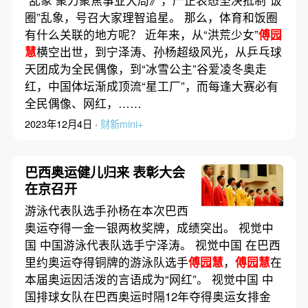
圈”乱象，号召大家理智追星。 那么，体育和饭圈
有什么关联的地方呢？ 近年来，从“洪荒少女”
傅园
慧
横空出世，到宁泽涛、孙杨超级风光，从乒乓球
天团成为全民偶像，到“冰雪公主”谷爱凌冬奥走
红，中国体坛渐成顶流“星工厂”，而每逢大赛必有
全民偶像、网红，……
2023年12月4日 ·
财新mini+
巴西奥运健儿归来 表彰大会
在京召开
游泳代表队选手孙杨在本次巴西
奥运夺得一金一银两枚奖牌，成绩突出。 视觉中
国 中国游泳代表队选手宁泽涛。 视觉中国 在巴西
里约奥运夺得铜牌的游泳队选手
傅园慧
，
傅园慧
在
本届奥运因活泼的言语成为“网红”。 视觉中国 中
国排球女队在巴西奥运时隔12年夺得奥运女排金