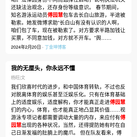
还缺法治观念，还存身份等级意识。 春节期间，
知名游泳运动员
傅园慧
包车去长白山旅游，半途被
勒索。她发微博求助“长白山有没有认识的人啊，
咱们包了车，现在被勒索了。对方要求半路加钱让
买票，不同意加钱，对方就不开车。”舆……
2024年2月20日 ·
丁金坤博客
我的无厘头，你永远不懂
杨旺|文
我们欣喜时代的进步，和中国体育转轨，不过也反
对脱离体育的娱乐甚至泛娱乐化。只有在体育基础
上的适度娱乐，适度解构，你才能真正走进
傅园慧
们的内心，体育，也才能真正地凸显其价值……视
游泳专项记者都需要调动大量的内存，来应付有
傅
园慧
出现的各种状况，当然，还得提防她有时在自
己日渐发福的肚腩上的魔爪。 但在队友看来，傅