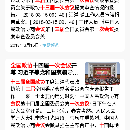
过政协第十
三届
全国委员会第
一次会议
提案审查委
员会关于政协
十三届一次会议
提案审查情况的报
告。[ 2018-03-15 09：46 ] 汪洋 请工作人员宣读报
告草案。[ 2018-03-15 09：46 ] 工作人员 《中国人
民政治协商
会议
第十
三届
全国委员会第
一次会议
提
案审查委员会关……
2018年3月15日 ·
专题频道
全国政协
十四届
一次会议
开
幕 习近平等党和国家领导人
到会祝贺
十三届全国政协
主席汪洋代表政
协第十
三届
全国委员会常务委员会向大会报告工
作……来一个重要的历史时刻：中国人民政治协商
会议
第十四届全国委员会第
一次会议
4日下午在人
民大会堂开幕。 三月北京，春意盎然。人民大会
堂万人大礼堂内灯光璀璨，气氛庄重热烈。中国人
民政治协商
会议
会徽悬挂在主席台正中，
十
面鲜艳