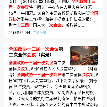
安排。[ 2018-03-02 16:43 ] 王国庆
全国政协十三
届一次会议
将于明天下午3点在人民大会堂开幕，
15号上午闭幕。大会的主要议程是听取和审议
全国
政协
常委会工作报告和关于提案工作情况的报告；
列席
十三届
全国人大
一次会议
，听取并……
2018年3月2日 ·
专题频道
全国政协十三届一次会议
第
二次全体
会议
（实录）
全国政协十三届一次会议
第二次
全体
会议
3月8日9时在人民大会堂举行…… 【财新
网】
全国政协十三届一次会议
第二次全体
会议
3月8
日9时在人民大会堂举行。以下为文字实录。 刘奇
葆 各位委员，现在开会。今天是国际劳动妇女
节，让我们向全体女委员、女同志表示节日的祝
贺。今天大会的执行主席是刘奇葆、帕巴拉·格列
朗杰、王正伟。出席今天大会的有中共中央政治局