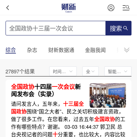
搜索
综合
杂志
财新数据通
金融我闻
财新mini
27897个结果
时间不限
全文
智能排序
全国政协
十四届
一次会议
新
闻发布会（实录）
请问发言人，五年来，
十三届全
国政协
围绕“国之大者”、民之关切积极建言资政，
做了很多工作。在您看来，过去五年
全国政协
的工
作有哪些特点？谢谢。 03-03 16:44:37 郭卫民 总
台央视记者的问题
十
分重要，也比较大，内容比较