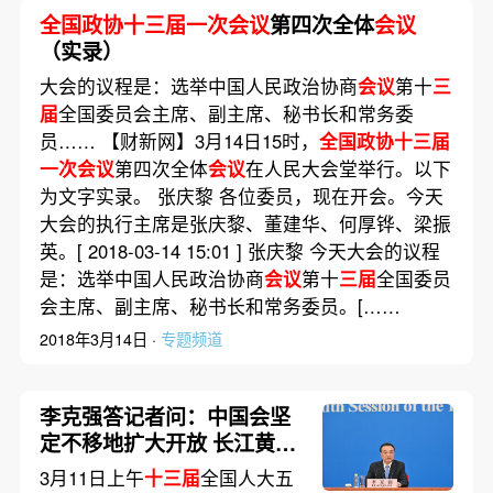
全国政协十三届一次会议
第四次全体
会议
（实录）
大会的议程是：选举中国人民政治协商
会议
第十
三
届
全国委员会主席、副主席、秘书长和常务委
员…… 【财新网】3月14日15时，
全国政协十三届
一次会议
第四次全体
会议
在人民大会堂举行。以下
为文字实录。 张庆黎 各位委员，现在开会。今天
大会的执行主席是张庆黎、董建华、何厚铧、梁振
英。[ 2018-03-14 15:01 ] 张庆黎 今天大会的议程
是：选举中国人民政治协商
会议
第十
三届
全国委员
会主席、副主席、秘书长和常务委员。[……
2018年3月14日 ·
专题频道
李克强答记者问：中国会坚
定不移地扩大开放 长江黄河
不会倒流（实录）｜要闻精
3月11日上午
十三届
全国人大五