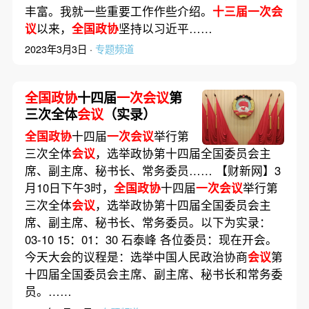
丰富。我就一些重要工作作些介绍。
十三届一次会
议
以来，
全国政协
坚持以习近平……
2023年3月3日 ·
专题频道
全国政协
十四届
一次会议
第
三次全体
会议
（实录）
全国政协
十四届
一次会议
举行第
三次全体
会议
，选举政协第十四届全国委员会主
席、副主席、秘书长、常务委员…… 【财新网】3
月10日下午3时，
全国政协
十四届
一次会议
举行第
三次全体
会议
，选举政协第十四届全国委员会主
席、副主席、秘书长、常务委员。以下为实录：
03-10 15：01：30 石泰峰 各位委员：现在开会。
今天大会的议程是：选举中国人民政治协商
会议
第
十四届全国委员会主席、副主席、秘书长和常务委
员。……