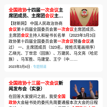
全国政协
十四届
一次会议
主
席团成员、主席团
会议
主持
人和秘书长名单
【财新网】 中国人民政治协商
会议
第十四届全国委员会第
一次会议
主席团成员、
主席团
会议
主持人和秘书长名单 （2023年3月3日
政协第十四届全国委员会第
一次会议
预备
会议
通
过） 一、主席团成员（323名，按姓氏笔画排序）
乙晓光、丁世忠（回族）、万建民、马文亮（哈尼
族）、马军胜、马建堂、王宁（中……
2023年3月4日 ·
专题频道
全国政协十三届一次会议
新
闻发布会（实录）
在回答大家提问之前，我受
全国
政协
大会秘书处的委托先简要通报本次大会的日程