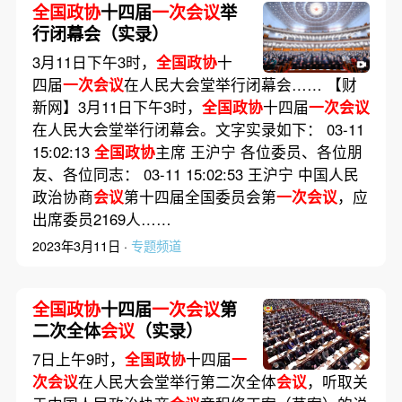
全国政协
十四届
一次会议
举
行闭幕会（实录）
3月11日下午3时，
全国政协
十
四届
一次会议
在人民大会堂举行闭幕会…… 【财
新网】3月11日下午3时，
全国政协
十四届
一次会议
在人民大会堂举行闭幕会。文字实录如下： 03-11
15:02:13
全国政协
主席 王沪宁 各位委员、各位朋
友、各位同志： 03-11 15:02:53 王沪宁 中国人民
政治协商
会议
第十四届全国委员会第
一次会议
，应
出席委员2169人……
2023年3月11日 ·
专题频道
全国政协
十四届
一次会议
第
二次全体
会议
（实录）
7日上午9时，
全国政协
十四届
一
次会议
在人民大会堂举行第二次全体
会议
，听取关