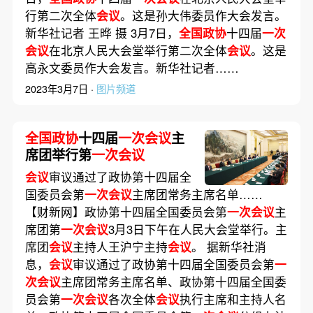
行第二次全体
会议
。这是孙大伟委员作大会发言。
新华社记者 王晔 摄 3月7日，
全国政协
十四届
一次
会议
在北京人民大会堂举行第二次全体
会议
。这是
高永文委员作大会发言。新华社记者……
2023年3月7日 ·
图片频道
全国政协
十四届
一次会议
主
席团举行第
一次会议
会议
审议通过了政协第十四届全
国委员会第
一次会议
主席团常务主席名单……
【财新网】政协第十四届全国委员会第
一次会议
主
席团第
一次会议
3月3日下午在人民大会堂举行。主
席团
会议
主持人王沪宁主持
会议
。 据新华社消
息，
会议
审议通过了政协第十四届全国委员会第
一
次会议
主席团常务主席名单、政协第十四届全国委
员会第
一次会议
各次全体
会议
执行主席和主持人名